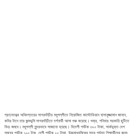
প্রত্নতত্ত্ব অধিদপ্তরের সাগরদাঁড়ীর মধুপল্লীতে নিয়োজিত কাস্টোডিয়ান হাসানুজ্জামান জানান,
কবির টানে তার জন্মভূমি সাগরদাঁড়ীতে দর্শনার্থী আসা শুরু করেছে। শুক্র, শনিবার সরকারি ছুটিতে
ভিড় জমবে। মধুপল্লী সুন্দরভাবে সাজানো হয়েছে। বিদেশী পর্যটক ৩০০ টাকা, সার্কভূক্ত দেশ
সমুহের পর্যটক ১০০ টাক, দেশী পর্যটক ২০ টাকা, উচ্চমাধ্যমিকের স্তর পর্যন্ত শিক্ষার্থীদের জন্য