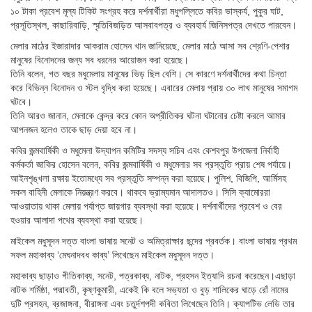
১০ টাকা প্রবেশ মূল্য টিকিট সংগ্রহ করে দর্শনার্থীরা মধুপল্লিতে কবির ভাস্কর্য, পুকুর ঘাট,
প্রসূতিস্থল, কাছারিবাড়ি, স্মৃতিবিজড়িত আসবাবপত্র ও ব্যবহার্য জিনিসপত্র দেখতে পারবেন।
মেলার মাঠের ইজারাদার আকরাম হোসেন খান জানিয়েছে, মেলার মাঠে আসা সব শ্রেণি-পেশার
মানুষের বিনোদনের জন্য সব ধরনের আয়োজন করা হয়েছে।
তিনি বলেন, গত বছর মধুমেলায় মানুষের ভিড় ছিল বেশি। সে কারণে দর্শনার্থীদের কথা চিন্তা
করে বিভিন্ন বিনোদন ও স্টল বৃদ্ধি করা হয়েছে। এবারের মেলায় প্রায় ৩০ লাখ মানুষের সমাগম
ঘটবে।
তিনি আরও জানান, মেলাকে কেন্দ্র করে কোন অপ্রীতিকর ঘটনা ঘটানোর চেষ্টা করলে আমার
আপনজন হলেও তাকে ছাড় দেয়া হবে না।
কবির জন্মবার্ষিকী ও মধুমেলা উদ্‌যাপন কমিটির সদস্য সচিব এবং কেশবপুর উপজেলা নির্বাহী
কর্মকর্তা জাকির হোসেন বলেন, কবির জন্মবার্ষিকী ও মধুমেলার সব প্রস্তুতি প্রায় শেষ পর্যায়ে।
আইনশৃঙ্খলা রক্ষায় ইতোমধ্যে সব প্রস্তুতি সম্পন্ন করা হয়েছে। পুলিশ, বিজিপি, আর্মিসহ
সকল বাহিনী মেলাকে নিয়ন্ত্রণ করবে। থাকবে ভ্রাম্যমান আদালতও। সিসি ক্যামোররা
আওয়াতায় থাকা মেলায় পর্যাপ্ত জায়গার ব্যবস্থা করা হয়েছে। দর্শনার্থীদের প্রবেশ ও বের
হওয়ার আলাদা পথের ব্যবস্থা করা হয়েছে।
মাইকেল মধুসূদন দত্ত বাংলা ভাষায় সনেট ও অমিত্রাক্ষার ছন্দের প্রবর্তক। বাংলা ভাষায় প্রথম
সফল মহাকাব্য ‘মেঘনাদবধ কাব্য’ লিখেছেন মাইকেল মধুসূদন দত্ত।
মহাকাব্য ছাড়াও গীতিকাব্য, সনেট, পত্রকাব্য, নাটক, প্রহসন ইত্যাদি রচনা করেছেন।এছাড়া
নাটক শর্মিষ্ঠা, পদ্মাবতী, কৃষ্ণকুমারী, একেই কি বলে সভ্যতা ও বুড় শালিকের ঘাড়ে রোঁ নামের
দুটি প্রসহন, ব্রজাঙ্গনা, বীরাঙ্গনা এবং চতুর্দশপদী কবিতা লিখেছেন তিনি। ক্যাপটিভ লেডি তার