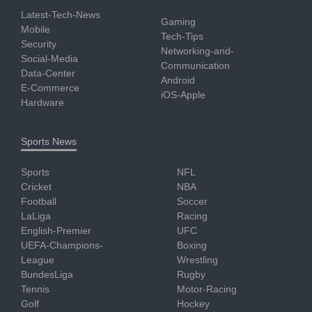
Latest-Tech-News
Gaming
Mobile
Tech-Tips
Security
Networking-and-
Social-Media
Communication
Data-Center
Android
E-Commerce
iOS-Apple
Hardware
Sports News
Sports
NFL
Cricket
NBA
Football
Soccer
LaLiga
Racing
English-Premier
UFC
UEFA-Champions-
Boxing
League
Wrestling
BundesLiga
Rugby
Tennis
Motor-Racing
Golf
Hockey