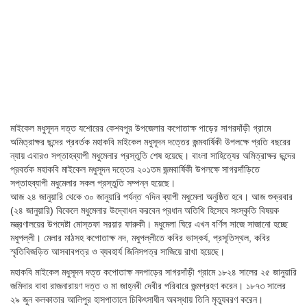
মাইকেল মধুসূদন দত্ত যশোরের কেশবপুর উপজেলার কপোতাক্ষ পাড়ের সাগরদাঁড়ী গ্রামে
অমিত্রাক্ষর ছন্দের প্রবর্তক মহাকবি মাইকেল মধুসূদন দত্তের জন্মবার্ষিকী উপলক্ষে প্রতি বছরের
ন্যায় এবারও সপ্তাহব্যাপী মধুমেলার প্রস্তুতি শেষ হয়েছে। বাংলা সাহিত্যের অমিত্রাক্ষর ছন্দের
প্রবর্তক মহাকবি মাইকেল মধুসূদন দত্তের ২০১তম জন্মবার্ষিকী উপলক্ষে সাগরদাঁড়িতে
সপ্তাহব্যাপী মধুমেলার সকল প্রস্তুতি সম্পন্ন হয়েছে।
আজ ২৪ জানুয়ারি থেকে ৩০ জানুয়ারি পর্যন্ত ৭দিন ব্যাপী মধুমেলা অনুষ্ঠিত হবে। আজ শুক্রবার
(২৪ জানুয়ারি) বিকেলে মধুমেলার উদ্বোধন করবেন প্রধান অতিথি হিসেবে সংস্কৃতি বিষয়ক
মন্ত্রণালয়ের উপদেষ্টা মোস্তফা সরয়ার ফারুকী। মধুমেলা ঘিরে এখন বর্ণিল সাজে সাজানো হচ্ছে
মধুপল্লী। মেলার মাঠসহ কপোতাক্ষ নদ, মধুপল্লীতে কবির ভাস্কর্য, প্রসূতিস্থল, কবির
স্মৃতিবিজড়িত আসবাবপত্র ও ব্যবহার্য জিনিসপত্র সাজিয়ে রাখা হয়েছে।
মহাকবি মাইকেল মধুসূদন দত্ত কপোতাক্ষ নদপাড়ের সাগরদাঁড়ী গ্রামে ১৮২৪ সালের ২৫ জানুয়ারি
জমিদার বাবা রাজনারায়ণ দত্ত ও মা জাহ্নবী দেবীর পরিবারে জন্মগ্রহণ করেন। ১৮৭৩ সালের
২৯ জুন কলকাতার আলিপুর হাসপাতালে চিকিৎসাধীন অবস্থায় তিনি মৃত্যুবরণ করেন।