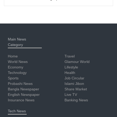
Main News
Category
Home
Travel
World News
Glamour World
Economy
Lifestyle
Technology
Health
Sports
Job Circular
Probashi News
Islami Jibon
Bangla Newspaper
Share Market
English Newspaper
Live TV
Insurance News
Banking News
Tech News