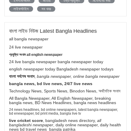
ইসলামী-জীবন
জাতীয়
তথ্য-প্রযুক্তি
বিনোদনের খবর
লাইফস্টাইল
সব খবর
বাংলা লাইভ নিউজ Latest Bangla Headlines
all bangla newspaper
24 live newspaper
প্রযুক্তি সংবাদ all english newspaper
24 live bangla newspaper bangla newspaper today
english newspaper today Bangladesh newspaper todays
বাংলা সর্বশেষ সংবাদ
,
bangla newspaper, online bangla newspaper
bangla news, bd live news, 24/7 live news
Technology News, Sports News, Binodon News, অর্থনৈতিক সংবাদ
All Bangla Newspaper, All English Newspaper, breaking
bangla news, BD News Headlines, bangla news headlines
24 news headlines, bd online newspapers, latest bangla newspaper,
bd enewspaper, bd print media, bangla live tv
live cricket score
, bangladesh news directory,
all
bangladeshi newspaper
, daily online newspaper, daily health
news bd travel news bangla patrika