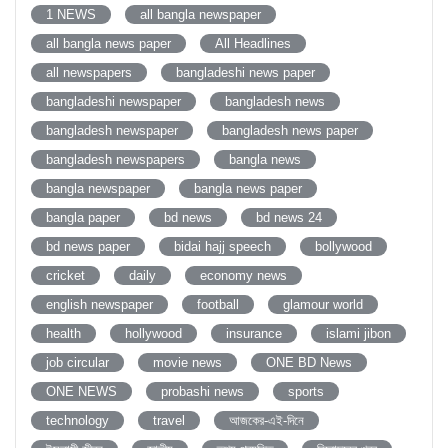
1 NEWS
all bangla newspaper
all bangla news paper
All Headlines
all newspapers
bangladeshi news paper
bangladeshi newspaper
bangladesh news
bangladesh newspaper
bangladesh news paper
bangladesh newspapers
bangla news
bangla newspaper
bangla news paper
bangla paper
bd news
bd news 24
bd news paper
bidai hajj speech
bollywood
cricket
daily
economy news
english newspaper
football
glamour world
health
hollywood
insurance
islami jibon
job circular
movie news
ONE BD News
ONE NEWS
probashi news
sports
technology
travel
আজকের-এই-দিনে