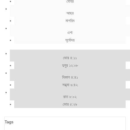
যোহর
আছর
মাগরিব
এশা
সূর্যোদয়
ভোর ৪:১১
দুপুর ১২:০৮
বিকাল ৪:৪১
সন্ধ্যা ৬:৪২
রাত ৮:০২
ভোর ৫:২৯
Tags