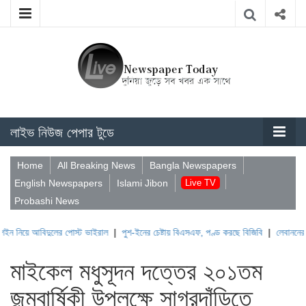
লাইভ নিউজ পেপার টুডে
Home
All Breaking News
Bangla Newspapers
English Newspapers
Islami Jibon
Live TV
Probashi News
বিদুলের পোস্ট ভাইরাল
|
পুশ-ইনের চেষ্টায় বিএসএফ, পণ্ড করছে বিজিবি
|
লেবাননের ঐতিহাসিক 
মাইকেল মধুসূদন দত্তের ২০১তম
জন্মবার্ষিকী উপলক্ষে সাগরদাঁড়িতে