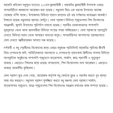
মহাকবি মাইকেল মধুসূদন দত্তের ২০১তম জন্মবার্ষিকী। মহাকবির জন্মবার্ষিকী উপলক্ষে এবছর
সাগরদাঁড়ীতে জমকালো আয়োজন করা হয়েছে। মধুমেলা ঘিরে এক ধরনের উৎসবের আমেজ
সেজেছে বর্ণিল সাজে। উপজেলার বিভিন্ন স্থানে রাস্তার দুই ধার দর্শকদের মনোরঞ্জন আকর্ষণে
টাঙ্গানো হয়েছে মধুমেলার ব্যানার ফেস্টুন। মেলা প্রাঙ্গণে বিভিন্ন প্যান্ডেলসহ শিশু বিনোদনের
সরঞ্জামদী, জুলাই বিপ্লবের স্মৃতিস্টল বসানো হয়েছে। স্থানীয় দোকানদারদের পাশাপাশি
দূরদূরান্ত থেকে আসা ব্যবসায়ীরা বিভিন্ন পণ্যের পসরা সাজিয়েছেন। মেলা প্রাঙ্গণের প্রস্তুতি
দেখতে বিভিন্ন স্থান থেকে আসছেন অসংখ্য মানুষ। সাগরদাঁড়িসহ আশপাশের গ্রামগুলোতে
মেলা দেখতে আত্মীয়স্বজন আসতে শুরু করেছে।
দর্শনার্থী ও মধু প্রেমীদের বিনোদনের জন্য এবছর মধুমঞ্চে প্রতিদিনই মহাকবির স্মৃতিময় জীবনী
নিয়ে দেশবরেণ্য কবি, সাহিত্যিকদের আলোচনা ও দেশবরেণ্য খ্যাতনামা শিল্পীদের গানসহ বিভিন্ন
সাংস্কৃতিক অনুষ্ঠানের পাশাপাশি প্যান্ডেলে যাত্রাপালা, সার্কাস, জাদু প্রদর্শনী ও মৃত্যুকূপ
থাকছে। এছাড়াও শিশুদের জন্য রয়েছে নাগরদোলা, শিশু বিনোদনসহ নানা আয়োজন। এছাড়াও
থাকছে আকর্ষণীয় কৃষিমেলা।
মেলা প্রাঙ্গণ ঘুরে দেখা গেছে, আয়োজক কর্তৃপক্ষ মধু মেলাকে সুন্দর ও স্বার্থক করতে খুব ব্যস্ত
সময় পার করছেন। মধুমেলা প্রাঙ্গণ সুসজ্জিত করতে মধু মঞ্চসহ মেলা প্রাঙ্গণে সার্কাস,
যাত্রাপালার প্যান্ডেল, যাদুর প্যান্ডেলসহ শিশু বিনোদনের সরঞ্জাম বসানোর কাজ সম্পন্ন হয়েছে।