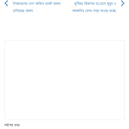
ইসরায়েলের তেল আবিবে রকেট হামলা
ঘূর্ণিঝড় রিমালের তাণ্ডবে মৃত্যু ও
Post
চালিয়েছে হামাস
ক্ষয়ক্ষতির যেসব তথ্য পাওয়া যাচ্ছে
navigation
সর্বশেষ খবর