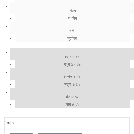
আছর
মাগরিব
এশা
সূর্যোদয়
ভোর ৪:১১
দুপুর ১২:০৮
বিকাল ৪:৪১
সন্ধ্যা ৬:৪২
রাত ৮:০২
ভোর ৫:২৯
Tags