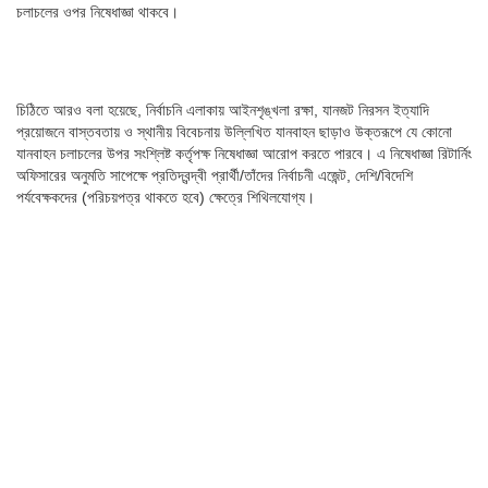
চলাচলের ওপর নিষেধাজ্ঞা থাকবে।
চিঠিতে আরও বলা হয়েছে, নির্বাচনি এলাকায় আইনশৃঙ্খলা রক্ষা, যানজট নিরসন ইত্যাদি
প্রয়োজনে বাস্তবতায় ও স্থানীয় বিবেচনায় উল্লিখিত যানবাহন ছাড়াও উক্তরূপে যে কোনো
যানবাহন চলাচলের উপর সংশ্লিষ্ট কর্তৃপক্ষ নিষেধাজ্ঞা আরোপ করতে পারবে। এ নিষেধাজ্ঞা রিটার্নিং
অফিসারের অনুমতি সাপেক্ষে প্রতিদ্বন্দ্বী প্রার্থী/তাঁদের নির্বাচনী এজেন্ট, দেশি/বিদেশি
পর্যবেক্ষকদের (পরিচয়পত্র থাকতে হবে) ক্ষেত্রে শিথিলযোগ্য।