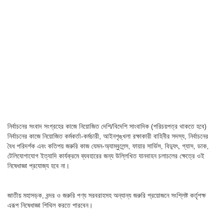
নির্বাচনের সংবাদ সংগ্রহের কাজে নিয়োজিত দেশি/বিদেশি সাংবাদিক (পরিচয়পত্র থাকতে হবে)
নির্বাচনের কাজে নিয়োজিত কর্মকর্তা-কর্মচারী, আইনশৃঙ্খলা রক্ষাকারী বাহিনীর সদস্য, নির্বাচনের
বৈধ পরিদর্শক এবং কতিপয় জরুরি কাজ যেমন-অ্যাম্বুলেন্স, ফায়ার সার্ভিস, বিদ্যুৎ, গ্যাস, ডাক,
টেলিযোগাযোগ ইত্যাদি কার্যক্রমে ব্যবহারের জন্য উল্লিখিত যানবাহন চলাচলের ক্ষেত্রে ওই
নিষেধাজ্ঞা প্রযোজ্য হবে না।
জাতীয় মহাসড়ক, বন্দর ও জরুরি পণ্য সরবরাহসহ অন্যান্য জরুরি প্রয়োজনে সংশ্লিষ্ট কর্তৃপক্ষ
এরূপ নিষেধাজ্ঞা শিথিল করতে পারবেন।