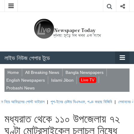
লাইভ নিউজ পেপার টুডে
Home
All Breaking News
Bangla Newspapers
English Newspapers
Islami Jibon
Live TV
Probashi News
িদুলের পোস্ট ভাইরাল
|
পুশ-ইনের চেষ্টায় বিএসএফ, পণ্ড করছে বিজিবি
|
লেবাননের ঐতিহাসিক বউ
মধ্যরাত থেকে ১১০ উপজেলায় ৭২
ঘণ্টা মোটরসাইকেল চলাচল নিষেধ