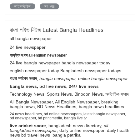
লাইফস্টাইল
সব খবর
বাংলা লাইভ নিউজ Latest Bangla Headlines
all bangla newspaper
24 live newspaper
প্রযুক্তি সংবাদ all english newspaper
24 live bangla newspaper bangla newspaper today
english newspaper today Bangladesh newspaper todays
বাংলা সর্বশেষ সংবাদ
,
bangla newspaper, online bangla newspaper
bangla news, bd live news, 24/7 live news
Technology News, Sports News, Binodon News, অর্থনৈতিক সংবাদ
All Bangla Newspaper, All English Newspaper, breaking
bangla news, BD News Headlines, bangla news headlines
24 news headlines, bd online newspapers, latest bangla newspaper,
bd enewspaper, bd print media, bangla live tv
live cricket score
, bangladesh news directory,
all
bangladeshi newspaper
, daily online newspaper, daily health
news bd travel news bangla patrika