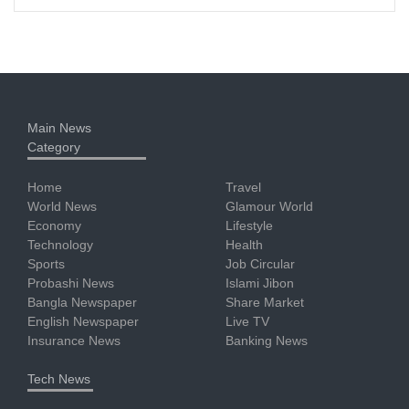
Main News
Category
Home
Travel
World News
Glamour World
Economy
Lifestyle
Technology
Health
Sports
Job Circular
Probashi News
Islami Jibon
Bangla Newspaper
Share Market
English Newspaper
Live TV
Insurance News
Banking News
Tech News