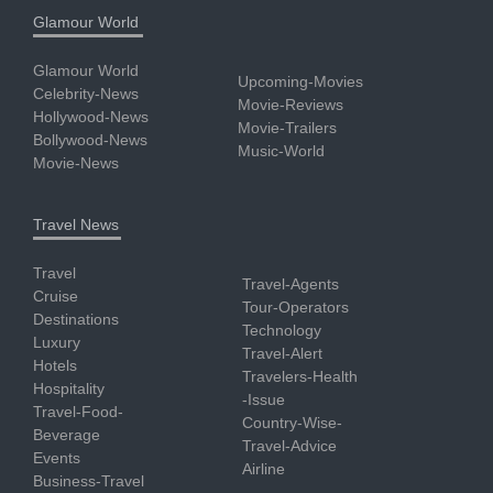
Glamour World
Glamour World
Upcoming-Movies
Celebrity-News
Movie-Reviews
Hollywood-News
Movie-Trailers
Bollywood-News
Music-World
Movie-News
Travel News
Travel
Travel-Agents
Cruise
Tour-Operators
Destinations
Technology
Luxury
Travel-Alert
Hotels
Travelers-Health
Hospitality
-Issue
Travel-Food-
Country-Wise-
Beverage
Travel-Advice
Events
Airline
Business-Travel