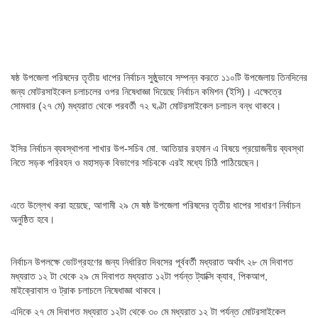
ষষ্ঠ উপজেলা পরিষদের তৃতীয় ধাপের নির্বাচন সুষ্ঠুভাবে সম্পন্ন করতে ১১০টি উপজেলায় তিনদিনের
জন্য মোটরসাইকেল চলাচলের ওপর নিষেধাজ্ঞা দিয়েছে নির্বাচন কমিশন (ইসি)। এক্ষেত্রে
সোমবার (২৭ মে) মধ্যরাত থেকে পরবর্তী ৭২ ঘণ্টা মোটরসাইকেল চলাচল বন্ধ থাকবে।
ইসির নির্বাচন ব্যবস্থাপনা শাখার উপ-সচিব মো. আতিয়ার রহমান এ বিষয়ে প্রয়োজনীয় ব্যবস্থা
নিতে সড়ক পরিবহন ও মহাসড়ক বিভাগের সচিবকে এরই মধ্যে চিঠি পাঠিয়েছেন।
এতে উল্লেখ করা হয়েছে, আগামী ২৯ মে ষষ্ঠ উপজেলা পরিষদের তৃতীয় ধাপের সাধারণ নির্বাচন
অনুষ্ঠিত হবে।
নির্বাচন উপলক্ষে ভোটগ্রহণের জন্য নির্ধারিত দিবসের পূর্ববর্তী মধ্যরাত অর্থাৎ ২৮ মে দিবাগত
মধ্যরাত ১২ টা থেকে ২৯ মে দিবাগত মধ্যরাত ১২টা পর্যন্ত ট্যাক্সি ক্যাব, পিকআপ,
মাইক্রোবাস ও ট্রাক চলাচলে নিষেধাজ্ঞা থাকবে।
এদিকে ২৭ মে দিবাগত মধ্যরাত ১২টা থেকে ৩০ মে মধ্যরাত ১২ টা পর্যন্ত মোটরসাইকেল