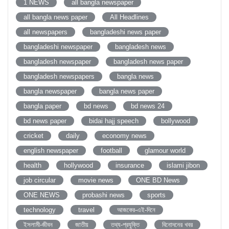
1 NEWS
all bangla newspaper
all bangla news paper
All Headlines
all newspapers
bangladeshi news paper
bangladeshi newspaper
bangladesh news
bangladesh newspaper
bangladesh news paper
bangladesh newspapers
bangla news
bangla newspaper
bangla news paper
bangla paper
bd news
bd news 24
bd news paper
bidai hajj speech
bollywood
cricket
daily
economy news
english newspaper
football
glamour world
health
hollywood
insurance
islami jibon
job circular
movie news
ONE BD News
ONE NEWS
probashi news
sports
technology
travel
আজকের-এই-দিনে
ইসলামী-জীবন
জাতীয়
তথ্য-প্রযুক্তি
বিনোদনের খবর