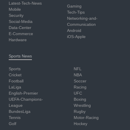
Latest-Tech-News
Gaming
Mobile
Tech-Tips
Security
Networking-and-
Social-Media
Communication
Data-Center
Android
E-Commerce
iOS-Apple
Hardware
Sports News
Sports
NFL
Cricket
NBA
Football
Soccer
LaLiga
Racing
English-Premier
UFC
UEFA-Champions-
Boxing
League
Wrestling
BundesLiga
Rugby
Tennis
Motor-Racing
Golf
Hockey