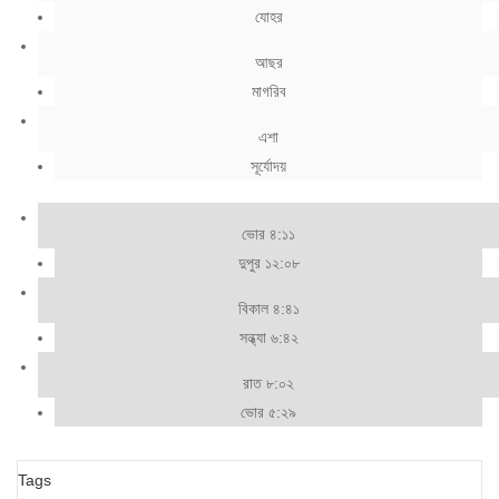
যোহর
আছর
মাগরিব
এশা
সূর্যোদয়
ভোর ৪:১১
দুপুর ১২:০৮
বিকাল ৪:৪১
সন্ধ্যা ৬:৪২
রাত ৮:০২
ভোর ৫:২৯
Tags