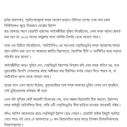
ছবির ক্যাপশান,
প্রতিশোধমূলক শুল্ক আরোপ ছাড়াও বিভিন্ন দেশের ওপর নানা রকম
বিধিনিষেধও জুড়ে দিয়েছেন ডোনাল্ড ট্রাম্প
রায় ঘোষণার আগে হোয়াইট হাউসের আইনজীবীরা যুক্তি দিয়েছিলেন, এসব শুল্ক অবৈধ ঘোষণা
করা হলে তা ১৯২৯ সালের মহামন্দার মতো আর্থিক বিপর্যয় ডেকে আনতে পারে।
তারা এক চিঠিতে লিখেছিলেন, ‘আইইইপিএ এর আওতায় প্রেসিডেন্টের শুল্ক আরোপের ক্ষমতা
হঠাৎ বাতিল করা হলে তা আমাদের জাতীয় নিরাপত্তা, বৈদেশিক নীতি ও অর্থনীতির জন্য ভয়াবহ
পরিণতি বয়ে আনবে’।
আইনজীবীরা আরও যুক্তি দেন, প্রেসিডেন্ট ট্রাম্পের বিশ্বাস যদি এসব শুল্ক বাতিল হয়, তবে
যুক্তরাষ্ট্র বিদেশি দেশগুলোর কাছে অঙ্গীকার করা ট্রিলিয়ন ডলার ফেরত দিতে পারবে না, যা
অর্থনৈতিক ধ্বংস ডেকে আনতে পারে।
রায়ের ফলে এখন প্রশ্ন উঠেছে, যুক্তরাষ্ট্রের সঙ্গে শুল্ক কমানোর চুক্তি যেসব দেশ করেছিল,
সেই চুক্তিগুলোর ভবিষ্যৎ কী হবে!
এখন যদি সুপ্রিম কোর্ট মামলাটি বিবেচনায় নেয়, তবে নয়জন বিচারপতি ঠিক করবেন, ট্রাম্পের
শুল্ক কর্মসূচি আইনসিদ্ধ কিনা, নাকি এটি প্রেসিডেন্টের সীমা ছাড়িয়ে যাওয়ার আরেকটি নজির।
যদিও আপিল আদালতের রায়ে প্রেসিডেন্ট ট্রাম্প হেরে গেছেন। হোয়াইট হাউজ কিছুটা স্বস্তি
পেতে পারে এই ভেবে যে আদালতের ১১ জন বিচারপতির মধ্যে মাত্র তিনজন রিপাবলিকানদের
নিয়োগপ্রাপ্ত।