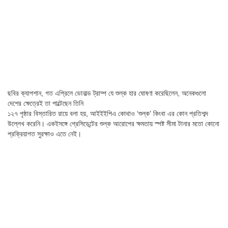
ছবির ক্যাপশান,
গত এপ্রিলে ডোনাল্ড ট্রাম্প যে শুল্ক হার ঘোষণা করেছিলেন, অনেকগুলো
দেশের ক্ষেত্রেই তা পাল্টেছেন তিনি
১২৭ পৃষ্ঠার বিস্তারিত রায়ে বলা হয়, আইইইপিএ কোথাও ‘শুল্ক’ কিংবা এর কোন প্রতিশব্দ
উল্লেখ করেনি। একইসঙ্গে প্রেসিডেন্টের শুল্ক আরোপের ক্ষমতায় স্পষ্ট সীমা টানার মতো কোনো
প্রক্রিয়াগত সুরক্ষাও এতে নেই।