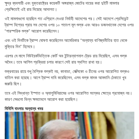
ক্ষুদ্র ব্যবসায়ী এবং যুক্তরাষ্ট্রের কয়েকটি অঙ্গরাজ্য জোটের দায়ের করা দুইটি মামলার
প্রেক্ষিতেই এই রায় দিয়েছে আদালত।
ওই মামলাগুলো হয়েছিল গত এপ্রিলে দেওয়া নির্বাহী আদেশের পর। সেই আদেশে প্রেসিডেন্ট
ট্রাম্প বিশ্বের প্রায় সব দেশের ওপর ১০ শতাংশ মূল শুল্ক এবং আরও ডজনখানেক দেশের ওপর
“পারস্পরিক শুল্ক” আরোপ করেছিলেন।
এবং ওই দিনটিকে ট্রাম্প ঘোষণা করেছিলেন আমেরিকার “অন্যায্য বাণিজ্যনীতির হাত থেকে
মুক্তির দিন” হিসেবে।
এরপর মে মাসে নিউইয়র্কভিত্তিক কোর্ট অব ইন্টারন্যাশনাল ট্রেড রায় দিয়েছিল, এসব শুল্ক
অবৈধ। তবে আপিল প্রক্রিয়া চলার কারণে সেই রায় স্থগিত রাখা হয়।
শুক্রবারের রায়ে শুধু বৈশ্বিক শুল্কই নয়, কানাডা, মেক্সিকো ও চীনের ওপর আরোপিত শুল্কও
বাতিল করা হয়েছে। আগে ট্রাম্প দাবি করেছিলেন, এসব শুল্ক মাদক আমদানি ঠেকাতে খুব
জরুরি ছিল।
তবে এই সিদ্ধান্ত ইস্পাত ও অ্যালুমিনিয়ামের ওপর আরোপিত শুল্কের ক্ষেত্রে প্রযোজ্য নয়।
কারণ সেগুলো ভিন্ন ক্ষমতাবলে আরোপ করা হয়েছিল।
বিবিসি বাংলার অন্যান্য খবর