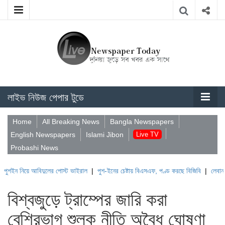
লাইভ নিউজ পেপার টুডে
Home
All Breaking News
Bangla Newspapers
English Newspapers
Islami Jibon
Live TV
Probashi News
আবিদুলের পোস্ট ভাইরাল
|
পুশ-ইনের চেষ্টায় বিএসএফ, পণ্ড করছে বিজিবি
|
লেবাননের ঐতিহাসিক
বিশ্বজুড়ে ট্রাম্পের জারি করা
বেশিরভাগ শুল্ক নীতি অবৈধ ঘোষণা