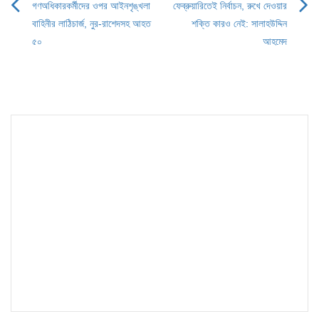
গণঅধিকারকর্মীদের ওপর আইনশৃঙ্খলা
ফেব্রুয়ারিতেই নির্বাচন, রুখে দেওয়ার
Post
বাহিনীর লাঠিচার্জ, নুর-রাশেদসহ আহত
শক্তি কারও নেই: সালাহউদ্দিন
navigation
৫০
আহমেদ