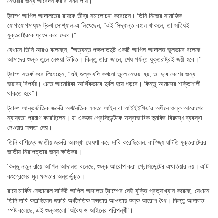
নেওয়ার জন্য আবেদন করার সময় পায়।
ট্রাম্প আপিল আদালতের রায়কে তীব্র সমালোচনা করেছেন। তিনি নিজের সামাজিক
যোগাযোগমাধ্যম ট্রুথ সোশ্যাল-এ লিখেছেন, “এই সিদ্ধান্ত বহাল থাকলে, তা সত্যিই
যুক্তরাষ্ট্রকে ধ্বংস করে দেবে।”
যেখানে তিনি আরও বলেছেন, “অত্যন্ত পক্ষপাতদুষ্ট একটি আপিল আদালত ভুলভাবে বলেছে
আমাদের শুল্ক তুলে নেওয়া উচিত। কিন্তু তারা জানে, শেষ পর্যন্ত যুক্তরাষ্ট্রই জয়ী হবে।”
ট্রাম্প সতর্ক করে লিখেছেন, “এই শুল্ক যদি কখনো তুলে নেওয়া হয়, তা হবে দেশের জন্য
ভয়াবহ বিপর্যয়। এতে আমেরিকা আর্থিকভাবে দুর্বল হয়ে পড়বে। কিন্তু আমাদের শক্তিশালী
থাকতে হবে”।
ট্রাম্প আন্তর্জাতিক জরুরি অর্থনৈতিক ক্ষমতা আইন বা আইইইপিএ’র অধীনে শুল্ক আরোপের
ন্যায্যতা প্রমাণ করেছিলেন। যা একজন প্রেসিডেন্টকে অস্বাভাবিক হুমকির বিরুদ্ধে ব্যবস্থা
নেওয়ার ক্ষমতা দেয়।
তিনি বাণিজ্যে জাতীয় জরুরি অবস্থা ঘোষণা করে দাবি করেছিলেন, বাণিজ্য ঘাটতি যুক্তরাষ্ট্রের
জাতীয় নিরাপত্তার জন্য ক্ষতিকর।
কিন্তু নতুন রায়ে আপিল আদালত বলেছে, শুল্ক আরোপ করা প্রেসিডেন্টের এখতিয়ার নয়। এটি
কংগ্রেসের মূল ক্ষমতার অন্তর্ভুক্ত।
রায়ে মার্কিন ফেডারেল সার্কিট আপিল আদালত ট্রাম্পের সেই যুক্তি প্রত্যাখ্যান করেছে, যেখানে
তিনি দাবি করেছিলেন জরুরি অর্থনৈতিক ক্ষমতার আওতায় শুল্ক আরোপ বৈধ। কিন্তু আদালত
স্পষ্ট বলেছে, এই শুল্কগুলো ‘অবৈধ ও আইনের পরিপন্থী’।