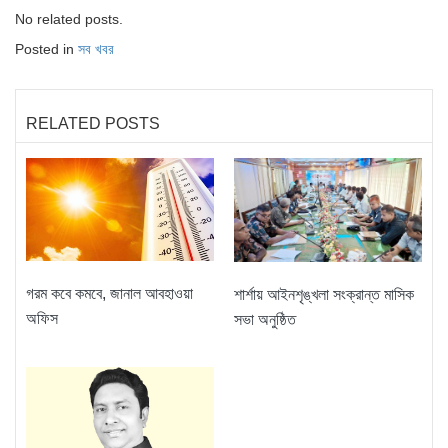
No related posts.
Posted in
সব খবর
RELATED POSTS
গরম কবে কমবে, জানাল আবহাওয়া
শার্শায় আইনশৃঙ্খলা সংক্রান্ত মাসিক
অফিস
সভা অনুষ্ঠিত