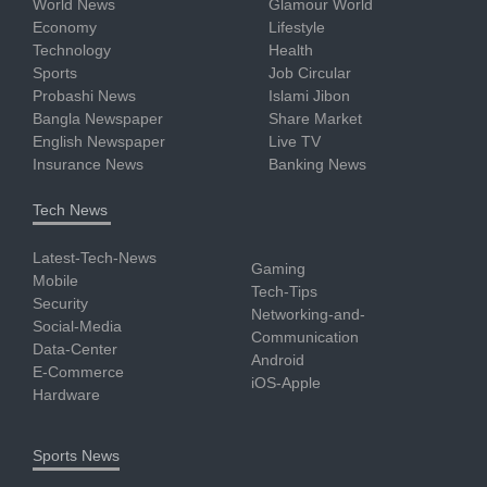
World News
Glamour World
Economy
Lifestyle
Technology
Health
Sports
Job Circular
Probashi News
Islami Jibon
Bangla Newspaper
Share Market
English Newspaper
Live TV
Insurance News
Banking News
Tech News
Latest-Tech-News
Gaming
Mobile
Tech-Tips
Security
Networking-and-
Social-Media
Communication
Data-Center
Android
E-Commerce
iOS-Apple
Hardware
Sports News