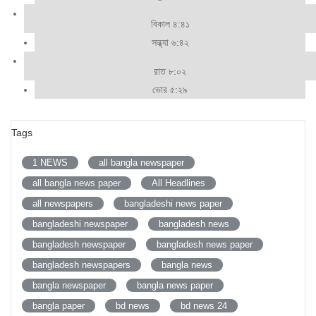
বিকাল ৪:৪১
সন্ধ্যা ৬:৪২
রাত ৮:০২
ভোর ৫:২৯
Tags
1 NEWS
all bangla newspaper
all bangla news paper
All Headlines
all newspapers
bangladeshi news paper
bangladeshi newspaper
bangladesh news
bangladesh newspaper
bangladesh news paper
bangladesh newspapers
bangla news
bangla newspaper
bangla news paper
bangla paper
bd news
bd news 24