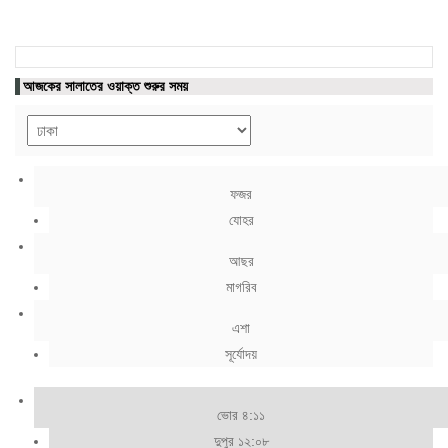
আজকের সালাতের ওয়াক্ত শুরুর সময়
ফজর
যোহর
আছর
মাগরিব
এশা
সূর্যোদয়
ভোর ৪:১১
দুপুর ১২:০৮