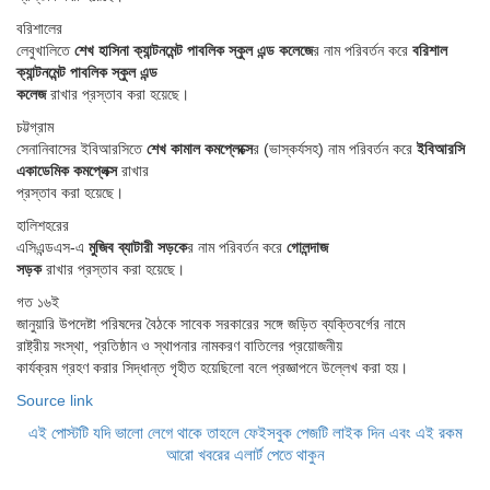
বরিশালের
লেবুখালিতে
শেখ হাসিনা ক্যান্টনমেন্ট পাবলিক স্কুল এন্ড কলেজে
র নাম পরিবর্তন করে
বরিশাল
ক্যান্টনমেন্ট পাবলিক স্কুল এন্ড
কলেজ
রাখার প্রস্তাব করা হয়েছে।
চট্টগ্রাম
সেনানিবাসের ইবিআরসিতে
শেখ কামাল কমপ্লেক্সে
র (ভাস্কর্যসহ) নাম পরিবর্তন করে
ইবিআরসি
একাডেমিক কমপ্লেক্স
রাখার
প্রস্তাব করা হয়েছে।
হালিশহরের
এসিএন্ডএস-এ
মুজিব ব্যাটারী সড়কে
র নাম পরিবর্তন করে
গোলন্দাজ
সড়ক
রাখার প্রস্তাব করা হয়েছে।
গত ১৬ই
জানুয়ারি উপদেষ্টা পরিষদের বৈঠকে সাবেক সরকারের সঙ্গে জড়িত ব্যক্তিবর্গের নামে
রাষ্ট্রীয় সংস্থা, প্রতিষ্ঠান ও স্থাপনার নামকরণ বাতিলের প্রয়োজনীয়
কার্যক্রম গ্রহণ করার সিদ্ধান্ত গৃহীত হয়েছিলো বলে প্রজ্ঞাপনে উল্লেখ করা হয়।
Source link
এই পোস্টটি যদি ভালো লেগে থাকে তাহলে ফেইসবুক পেজটি লাইক দিন এবং এই রকম
আরো খবরের এলার্ট পেতে থাকুন