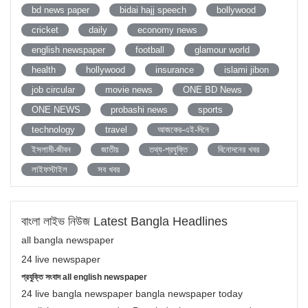
bd news paper
bidai hajj speech
bollywood
cricket
daily
economy news
english newspaper
football
glamour world
health
hollywood
insurance
islami jibon
job circular
movie news
ONE BD News
ONE NEWS
probashi news
sports
technology
travel
আজকের-এই-দিনে
ইসলামী-জীবন
জাতীয়
তথ্য-প্রযুক্তি
বিনোদনের খবর
লাইফস্টাইল
সব খবর
বাংলা লাইভ নিউজ Latest Bangla Headlines
all bangla newspaper
24 live newspaper
প্রযুক্তি সংবাদ all english newspaper
24 live bangla newspaper bangla newspaper today