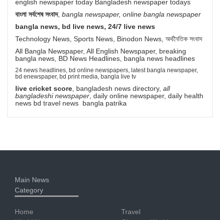
english newspaper today Bangladesh newspaper todays
বাংলা সর্বশেষ সংবাদ
,
bangla newspaper, online bangla newspaper
bangla news, bd live news, 24/7 live news
Technology News, Sports News, Binodon News, অর্থনৈতিক সংবাদ
All Bangla Newspaper, All English Newspaper, breaking
bangla news, BD News Headlines, bangla news headlines
24 news headlines, bd online newspapers, latest bangla newspaper,
bd enewspaper, bd print media, bangla live tv
live cricket score
, bangladesh news directory,
all
bangladeshi newspaper
, daily online newspaper, daily health
news bd travel news bangla patrika
Main News
Category
Home
Travel