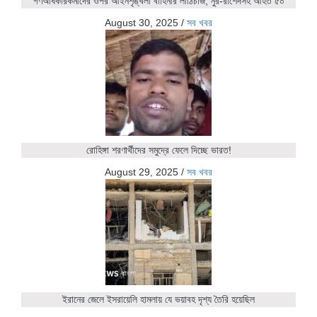
গণঅধিকারকর্মীদের ওপর আইনশৃঙ্খলা বাহিনীর লাঠিচার্জ, নুর-রাশেদসহ আহত ৫০
August 30, 2025
/
সব খবর
রোহিঙ্গা শরণার্থীদের সমুদ্রে ফেলে দিচ্ছে ভারত!
August 29, 2025
/
সব খবর
ইরানের জেলে ইসরায়েলি হামলায় যে ভয়াবহ দৃশ্য তৈরি হয়েছিল