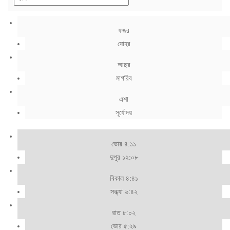
ফজর
যোহর
আছর
মাগরিব
এশা
সূর্যোদয়
ভোর ৪:১১
দুপুর ১২:০৮
বিকাল ৪:৪১
সন্ধ্যা ৬:৪২
রাত ৮:০২
ভোর ৫:২৯