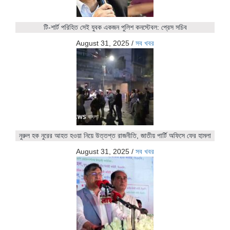
টি-শার্ট পরিহিত সেই যুবক একজন পুলিশ কনস্টেবল: প্রেস সচিব
August 31, 2025
/
সব খবর
নুরুল হক নুরের আহত হওয়া নিয়ে উত্তপ্ত রাজনীতি, জাতীয় পার্টি অফিসে ফের হামলা
August 31, 2025
/
সব খবর