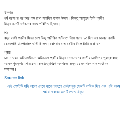
ইসলাম
ধর্ম গ্রহণের পর তার নাম রাখা হয়েছিল হাসান ইমাম। কিন্তু আমৃত্যু তিনি প্রবীর
মিত্র নামেই দর্শকদের কাছে পরিচিত ছিলেন।
৮১
বছর বয়সী প্রবীর মিত্র বেশ কিছু শারীরিক জটিলতা নিয়ে প্রায় ১৩ দিন ধরে ঢাকার একটি
বেসরকারি হাসপাতালে ভর্তি ছিলেন। রোববার রাত ১০টার দিকে তিনি মারা যান।
প্রায়
চার দশকের অভিনয়জীবনে অভিনেতা প্রবীর মিত্র বাংলাদেশের জাতীয় চলচ্চিত্র পুরস্কারসহ
অনেক পুরস্কার পেয়েছেন। চলচ্চিত্রশিল্পে অবদানের জন্য ২০১৮ সালে পান আজীবন
সম্মাননা।
Source link
এই পোস্টটি যদি ভালো লেগে থাকে তাহলে ফেইসবুক পেজটি লাইক দিন এবং এই রকম
আরো খবরের এলার্ট পেতে থাকুন