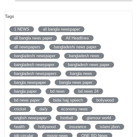
Tags
1 NEWS
all bangla newspaper
all bangla news paper
All Headlines
all newspapers
bangladeshi news paper
bangladeshi newspaper
bangladesh news
bangladesh newspaper
bangladesh news paper
bangladesh newspapers
bangla news
bangla newspaper
bangla news paper
bangla paper
bd news
bd news 24
bd news paper
bidai hajj speech
bollywood
cricket
daily
economy news
english newspaper
football
glamour world
health
hollywood
insurance
islami jibon
job circular
movie news
ONE BD News