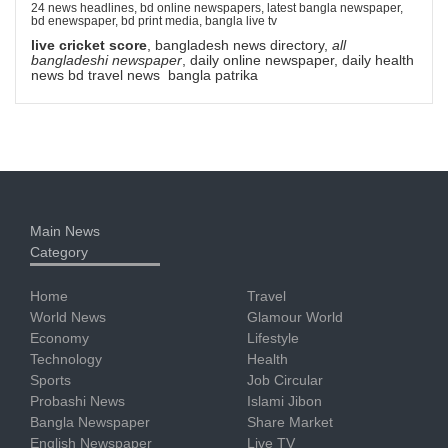
24 news headlines, bd online newspapers, latest bangla newspaper,
bd enewspaper, bd print media, bangla live tv
live cricket score
, bangladesh news directory,
all
bangladeshi newspaper
, daily online newspaper, daily health
news bd travel news bangla patrika
Main News
Category
Home
Travel
World News
Glamour World
Economy
Lifestyle
Technology
Health
Sports
Job Circular
Probashi News
Islami Jibon
Bangla Newspaper
Share Market
English Newspaper
Live TV