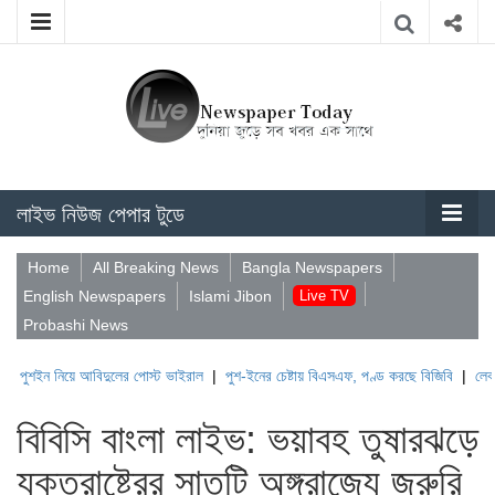
লাইভ নিউজ পেপার টুডে
Home
All Breaking News
Bangla Newspapers
English Newspapers
Islami Jibon
Live TV
Probashi News
নিয়ে আবিদুলের পোস্ট ভাইরাল
|
পুশ-ইনের চেষ্টায় বিএসএফ, পণ্ড করছে বিজিবি
|
লেবাননের ঐতিহ
বিবিসি বাংলা লাইভ: ভয়াবহ তুষারঝড়ে
যুক্তরাষ্ট্রের সাতটি অঙ্গরাজ্যে জরুরি