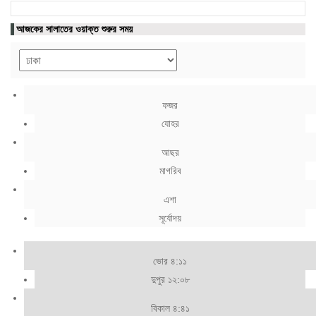
আজকের সালাতের ওয়াক্ত শুরুর সময়
ফজর
যোহর
আছর
মাগরিব
এশা
সূর্যোদয়
ভোর ৪:১১
দুপুর ১২:০৮
বিকাল ৪:৪১