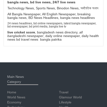
bangla news, bd live news, 24/7 live news
Technology News, Sports News, Binodon News, অর্থনৈতিক সংবাদ
All Bangla Newspaper, All English Newspaper, breaking
bangla news, BD News Headlines, bangla news headlines
24 news headlines, bd online newspapers, latest bangla newspaper,
bd enewspaper, bd print media, bangla live tv
live cricket score
, bangladesh news directory,
all
bangladeshi newspaper
, daily online newspaper, daily health
news bd travel news bangla patrika
Main News
Category
Home
Travel
World News
Glamour World
Economy
Lifestyle