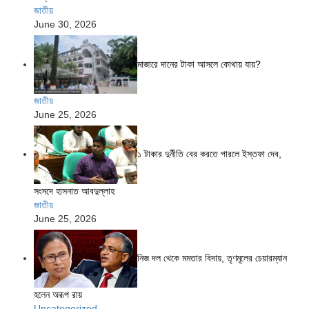
জাতীয়
June 30, 2026
মাজারে দানের টাকা আসলে কোথায় যায়?
জাতীয়
June 25, 2026
১ টাকার দুর্নীতি বের করতে পারলে ইস্তফা দেব,
সংসদে হাসনাত আবদুল্লাহ
জাতীয়
June 25, 2026
নিজ দল থেকে মমতার বিদায়, তৃণমূলের চেয়ারম্যান
হলেন অরূপ রায়
Uncategorized