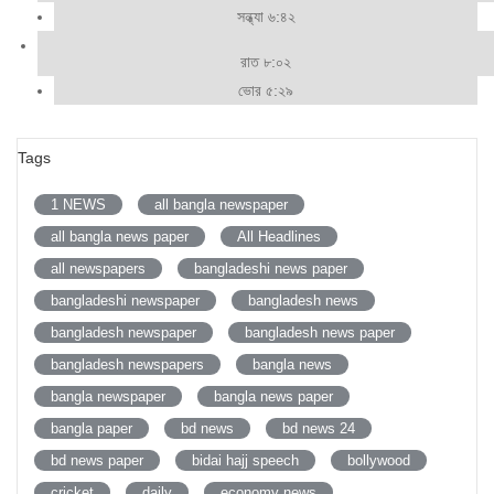
সন্ধ্যা ৬:৪২
রাত ৮:০২
ভোর ৫:২৯
Tags
1 NEWS
all bangla newspaper
all bangla news paper
All Headlines
all newspapers
bangladeshi news paper
bangladeshi newspaper
bangladesh news
bangladesh newspaper
bangladesh news paper
bangladesh newspapers
bangla news
bangla newspaper
bangla news paper
bangla paper
bd news
bd news 24
bd news paper
bidai hajj speech
bollywood
cricket
daily
economy news