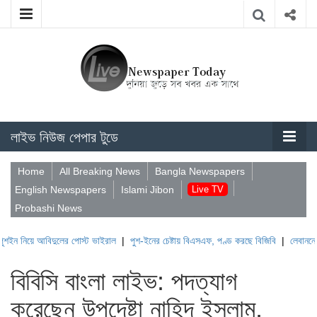
লাইভ নিউজ পেপার টুডে
Home
All Breaking News
Bangla Newspapers
English Newspapers
Islami Jibon
Live TV
Probashi News
আবিদুলের পোস্ট ভাইরাল
|
পুশ-ইনের চেষ্টায় বিএসএফ, পণ্ড করছে বিজিবি
|
লেবাননের ঐতিহাসিক
বিবিসি বাংলা লাইভ: পদত্যাগ
করেছেন উপদেষ্টা নাহিদ ইসলাম,