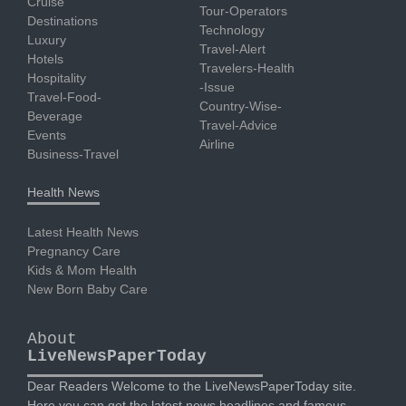
Cruise
Tour-Operators
Destinations
Technology
Luxury
Travel-Alert
Hotels
Travelers-Health
Hospitality
-Issue
Travel-Food-
Country-Wise-
Beverage
Travel-Advice
Events
Airline
Business-Travel
Health News
Latest Health News
Pregnancy Care
Kids & Mom Health
New Born Baby Care
About
LiveNewsPaperToday
Dear Readers Welcome to the LiveNewsPaperToday site.
Here you can get the latest news headlines and famous