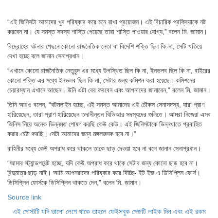
“এই জিনিসটা আমাদের খুব পরিষ্কার করে মনে রাখা প্রয়োজন। এই বিচারিক প্রক্রিয়াকে নষ্ট
করবেন না। যে সমস্ত সদস্য শাস্তি পেয়েছে তারা শাস্তি পাওয়ার যোগ্য,” বলেন মি. জামান।
বিদ্রোহের ঘটনার পেছনে কোনো রাজনৈতিক নেতা বা বিদেশি শক্তি ছিল কি-না, সেটি খতিয়ে
দেখা হচ্ছে বলে জানান সেনাপ্রধান।
“এখানে কোনো রাজনৈতিক নেতৃবৃন্দ এর মধ্যে উপস্থিত ছিল কি না, ইনভলব ছিল কি না, বাইরের
কোনো শক্তি এর মধ্যে ইনভলব ছিল কি না, সেটার জন্য কমিশন করা হয়েছে। কমিশনের
চেয়ারম্যান এখানে আছেন। উনি এটা বের করবেন এবং আপনাদের জানাবেন,” বলেন মি. জামান।
তিনি আরও বলেন, “বটমলাইন হচ্ছে, এই সমস্ত আমাদের এই চৌকস সেনাসদস্য, যারা প্রাণ
হারিয়েছেন, তারা প্রাণ হারিয়েছেন তদানীন্তন বিডিআর সদস্যদের গুলিতে। আমরা নিজেরা এসব
জিনিস নিয়ে অনেক ভিন্নমত পোষণ করছি কেউ কেউ। এই জিনিসটাকে ভিন্নখাতে প্রবাহিত
করার চেষ্টা করছি। সেটা আমাদের জন্য মঙ্গলজনক হবে না।”
বাহিনীর মধ্যে কেউ অপরাধ করে থাকলে তাকে ছাড় দেওয়া হবে না বলে জানান সেনাপ্রধান।
“আমার স্ট্যান্ডপয়েন্ট হচ্ছে, যদি কেউ অপরাধ করে থাকে সেটার জন্য কোনো ছাড় হবে না।
বিন্দুমাত্র ছাড় নাই। আমি আপনরাদের পরিষ্কার করে দিচ্ছি- ইট ইজ এ ডিসিপ্লিন ফোর্স।
ডিসিপ্লিন ফোর্সকে ডিসিপ্লিন থাকতে দেন,” বলেন মি. জামান।
Source link
এই পোস্টটি যদি ভালো লেগে থাকে তাহলে ফেইসবুক পেজটি লাইক দিন এবং এই রকম