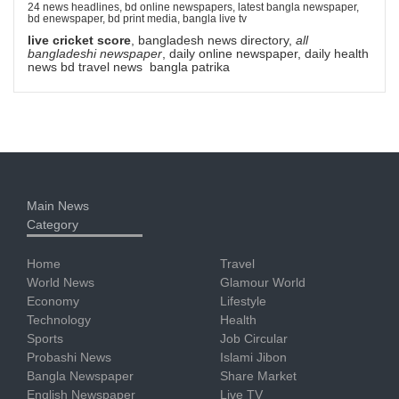
24 news headlines, bd online newspapers, latest bangla newspaper,
bd enewspaper, bd print media, bangla live tv
live cricket score
, bangladesh news directory,
all
bangladeshi newspaper
, daily online newspaper, daily health
news bd travel news bangla patrika
Main News
Category
Home
Travel
World News
Glamour World
Economy
Lifestyle
Technology
Health
Sports
Job Circular
Probashi News
Islami Jibon
Bangla Newspaper
Share Market
English Newspaper
Live TV