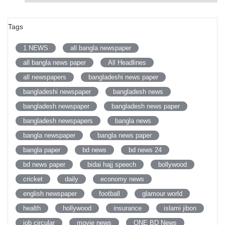
Tags
1 NEWS
all bangla newspaper
all bangla news paper
All Headlines
all newspapers
bangladeshi news paper
bangladeshi newspaper
bangladesh news
bangladesh newspaper
bangladesh news paper
bangladesh newspapers
bangla news
bangla newspaper
bangla news paper
bangla paper
bd news
bd news 24
bd news paper
bidai hajj speech
bollywood
cricket
daily
economy news
english newspaper
football
glamour world
health
hollywood
insurance
islami jibon
job circular
movie news
ONE BD News