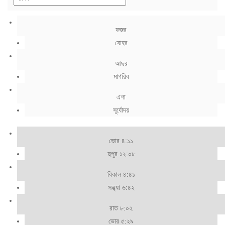
ফজর
যোহর
আছর
মাগরিব
এশা
সূর্যোদয়
ভোর ৪:১১
দুপুর ১২:০৮
বিকাল ৪:৪১
সন্ধ্যা ৬:৪২
রাত ৮:০২
ভোর ৫:২৯