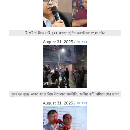
টি-শার্ট পরিহিত সেই যুবক একজন পুলিশ কনস্টেবল: প্রেস সচিব
August 31, 2025
/
সব খবর
নুরুল হক নুরের আহত হওয়া নিয়ে উত্তপ্ত রাজনীতি, জাতীয় পার্টি অফিসে ফের হামলা
August 31, 2025
/
সব খবর