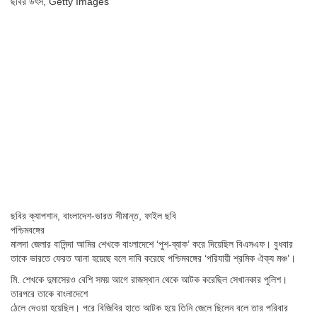
ছবির উৎস,
Getty Images
ছবির ক্যাপশান,
বাংলাদেশ-ভারত সীমান্ত, ফাইল ছবি
পশ্চিমবঙ্গের
মালদা জেলার বাসিন্দা আমির শেখকে বাংলাদেশে ‘পুশ-ব্যাক’ করে দিয়েছিল বিএসএফ। বুধবার
তাকে ভারতে ফেরত আনা হয়েছে বলে দাবি করেছে পশ্চিমবঙ্গের ‘পরিযায়ী শ্রমিক ঐক্য মঞ্চ’।
মি. শেখকে দুমাসেরও বেশি সময় আগে রাজস্থান থেকে আটক করেছিল সেখানকার পুলিশ।
তারপরে তাকে বাংলাদেশে
ঠেলে দেওয়া হয়েছিল। পরে বিজিবির হাতে আটক হয়ে তিনি জেলে ছিলেন বলে তার পরিবার