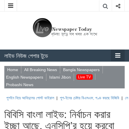
লাইভ নিউজ পেপার টুডে
Home
All Breaking News
Bangla Newspapers
English Newspapers
Islami Jibon
Live TV
Probashi News
নিয়ে আবিদুলের পোস্ট ভাইরাল
|
পুশ-ইনের চেষ্টায় বিএসএফ, পণ্ড করছে বিজিবি
|
লেবাননের ঐতিহ
বিবিসি বাংলা লাইভ: নির্বাচন করার
ইচ্ছা আছে, এনসিপি’র হয়ে করবো