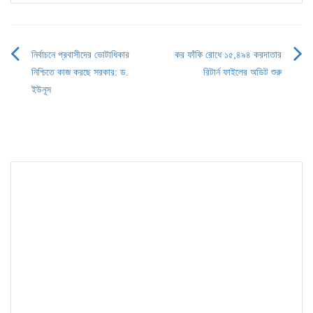
নির্বাচনে প্রবাসীদের ভোটাধিকার
কর ফাঁকি রোধে ১৫,৪৯৪ করদাতার
Post
নিশ্চিতে কাজ করছে সরকার: ড.
রিটার্ন ফাইলের অডিট শুরু
navigation
ইউনূস