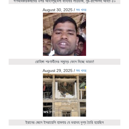
গণঅধিকারকর্মীদের ওপর আইনশৃঙ্খলা বাহিনীর লাঠিচার্জ, নুর-রাশেদসহ আহত ৫০
August 30, 2025
/
সব খবর
রোহিঙ্গা শরণার্থীদের সমুদ্রে ফেলে দিচ্ছে ভারত!
August 29, 2025
/
সব খবর
ইরানের জেলে ইসরায়েলি হামলায় যে ভয়াবহ দৃশ্য তৈরি হয়েছিল