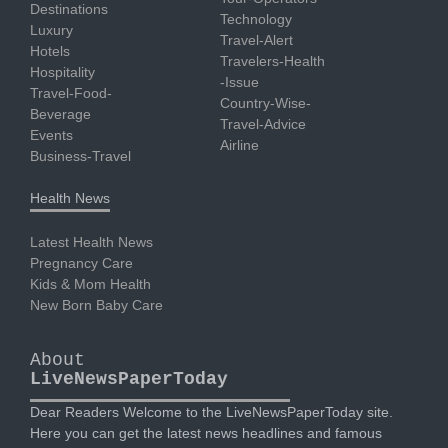
Destinations
Technology
Luxury
Travel-Alert
Hotels
Travelers-Health
Hospitality
-Issue
Travel-Food-
Country-Wise-
Beverage
Travel-Advice
Events
Airline
Business-Travel
Health News
Latest Health News
Pregnancy Care
Kids & Mom Health
New Born Baby Care
About
LiveNewsPaperToday
Dear Readers Welcome to the LiveNewsPaperToday site.
Here you can get the latest news headlines and famous