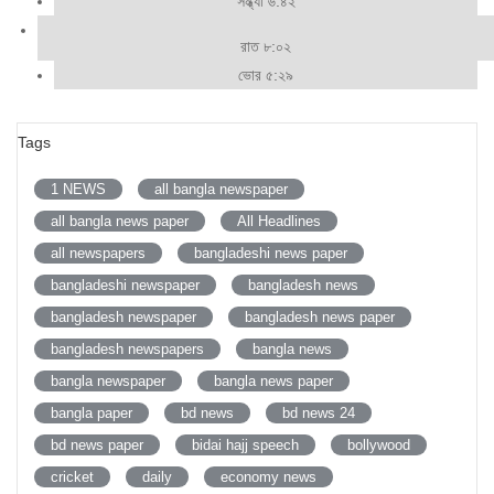
সন্ধ্যা ৬:৪২
রাত ৮:০২
ভোর ৫:২৯
Tags
1 NEWS
all bangla newspaper
all bangla news paper
All Headlines
all newspapers
bangladeshi news paper
bangladeshi newspaper
bangladesh news
bangladesh newspaper
bangladesh news paper
bangladesh newspapers
bangla news
bangla newspaper
bangla news paper
bangla paper
bd news
bd news 24
bd news paper
bidai hajj speech
bollywood
cricket
daily
economy news