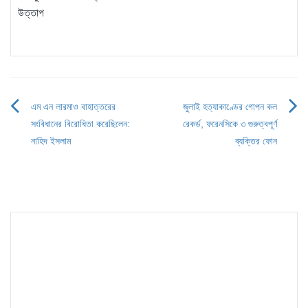
উত্তাপ
এম এন লারমাও বাহাত্তরের
জুলাই হত্যাকাণ্ডের গোপন কল
Post
সংবিধানের বিরোধিতা করেছিলেন:
রেকর্ড, ফরেনসিকে ৩ গুরুত্বপূর্ণ
navigation
নাহিদ ইসলাম
ব্যক্তির ফোন