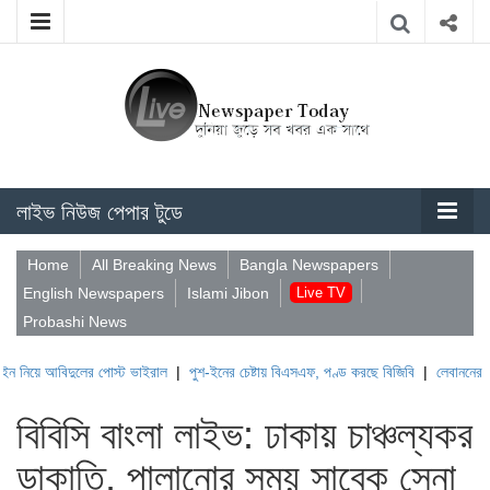
লাইভ নিউজ পেপার টুডে
Home
All Breaking News
Bangla Newspapers
English Newspapers
Islami Jibon
Live TV
Probashi News
িদুলের পোস্ট ভাইরাল
|
পুশ-ইনের চেষ্টায় বিএসএফ, পণ্ড করছে বিজিবি
|
লেবাননের ঐতিহাসিক বউ
বিবিসি বাংলা লাইভ: ঢাকায় চাঞ্চল্যকর
ডাকাতি, পালানোর সময় সাবেক সেনা