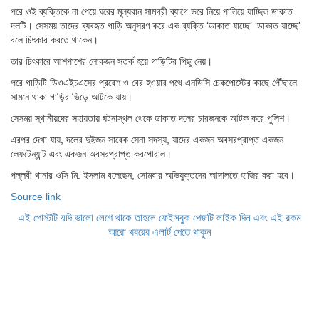
পরে ওই ব্যক্তিকে না পেয়ে ঘরের মূল্যবান সামগ্রী ব্যাগে ভরে নিয়ে পালিয়ে যাচ্ছিল ডাকাত
দলটি। সেসময় তাদের ব্যবহৃত গাড়ি অনুসরণ করে এক ব্যক্তি ‘ডাকাত যাচ্ছে’ ‘ডাকাত যাচ্ছে’
বলে চিৎকার করতে থাকেন।
তার চিৎকারে আশপাশের লোকজন সতর্ক হয়ে গাড়িটির পিছু নেয়।
পরে গাড়িটি ডিওএইচএসের প্রবেশ ও বের হওয়ার পথে এনডিসি চেকপোস্টের কাছে পৌঁছালে
সামনে থাকা গাড়ির ভিড়ে আটকে যায়।
সেসময় স্থানীয়দের সহায়তায় ঘটনাস্থল থেকে ডাকাত দলের চারজনকে আটক করে পুলিশ।
এরপর দেখা যায়, দলের দুইজন সাবেক সেনা সদস্য, যাদের একজন অবসরপ্রাপ্ত একজন
লেফটেন্যান্ট এবং একজন অবসরপ্রাপ্ত করপোরাল।
পল্লবী থানার ওসি মি. ইসলাম বলেছেন, সোমবার অভিযুক্তদের আদালতে হাজির করা হবে।
Source link
এই পোস্টটি যদি ভালো লেগে থাকে তাহলে ফেইসবুক পেজটি লাইক দিন এবং এই রকম
আরো খবরের এলার্ট পেতে থাকুন