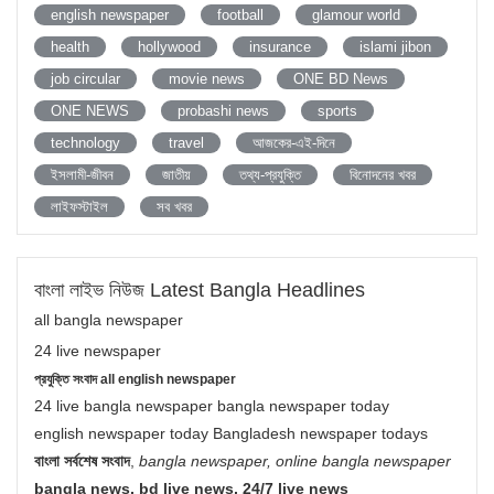
english newspaper
football
glamour world
health
hollywood
insurance
islami jibon
job circular
movie news
ONE BD News
ONE NEWS
probashi news
sports
technology
travel
আজকের-এই-দিনে
ইসলামী-জীবন
জাতীয়
তথ্য-প্রযুক্তি
বিনোদনের খবর
লাইফস্টাইল
সব খবর
বাংলা লাইভ নিউজ Latest Bangla Headlines
all bangla newspaper
24 live newspaper
প্রযুক্তি সংবাদ all english newspaper
24 live bangla newspaper bangla newspaper today
english newspaper today Bangladesh newspaper todays
বাংলা সর্বশেষ সংবাদ
,
bangla newspaper, online bangla newspaper
bangla news, bd live news, 24/7 live news