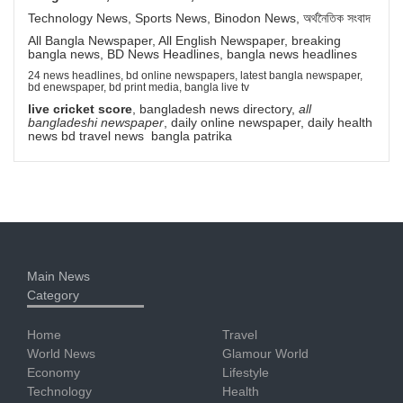
Technology News, Sports News, Binodon News, অর্থনৈতিক সংবাদ
All Bangla Newspaper, All English Newspaper, breaking
bangla news, BD News Headlines, bangla news headlines
24 news headlines, bd online newspapers, latest bangla newspaper,
bd enewspaper, bd print media, bangla live tv
live cricket score
, bangladesh news directory,
all
bangladeshi newspaper
, daily online newspaper, daily health
news bd travel news bangla patrika
Main News
Category
Home
Travel
World News
Glamour World
Economy
Lifestyle
Technology
Health