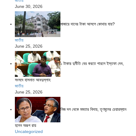
জাতীয়
June 30, 2026
মাজারে দানের টাকা আসলে কোথায় যায়?
জাতীয়
June 25, 2026
১ টাকার দুর্নীতি বের করতে পারলে ইস্তফা দেব,
সংসদে হাসনাত আবদুল্লাহ
জাতীয়
June 25, 2026
নিজ দল থেকে মমতার বিদায়, তৃণমূলের চেয়ারম্যান
হলেন অরূপ রায়
Uncategorized