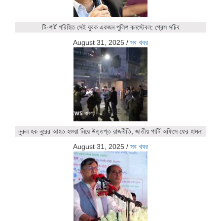
টি-শার্ট পরিহিত সেই যুবক একজন পুলিশ কনস্টেবল: প্রেস সচিব
August 31, 2025
/
সব খবর
নুরুল হক নুরের আহত হওয়া নিয়ে উত্তপ্ত রাজনীতি, জাতীয় পার্টি অফিসে ফের হামলা
August 31, 2025
/
সব খবর