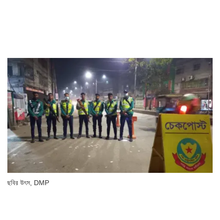
ছবির উৎস,
DMP