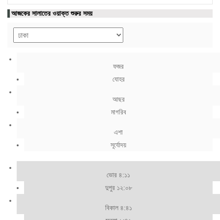
আজকের সালাতের ওয়াক্ত শুরুর সময়
ফজর
যোহর
আছর
মাগরিব
এশা
সূর্যোদয়
ভোর ৪:১১
দুপুর ১২:০৮
বিকাল ৪:৪১