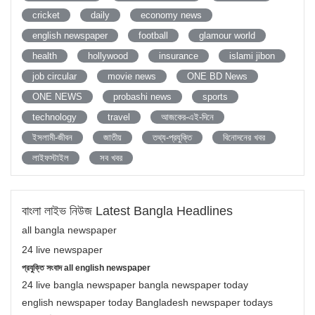
cricket
daily
economy news
english newspaper
football
glamour world
health
hollywood
insurance
islami jibon
job circular
movie news
ONE BD News
ONE NEWS
probashi news
sports
technology
travel
আজকের-এই-দিনে
ইসলামী-জীবন
জাতীয়
তথ্য-প্রযুক্তি
বিনোদনের খবর
লাইফস্টাইল
সব খবর
বাংলা লাইভ নিউজ Latest Bangla Headlines
all bangla newspaper
24 live newspaper
প্রযুক্তি সংবাদ all english newspaper
24 live bangla newspaper bangla newspaper today
english newspaper today Bangladesh newspaper todays