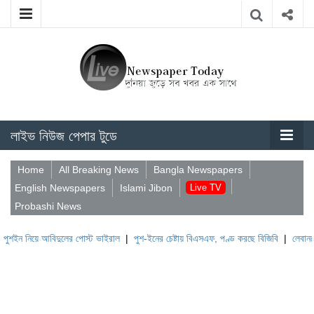
লাইভ নিউজ পেপার টুডে
Home
All Breaking News
Bangla Newspapers
English Newspapers
Islami Jibon
Live TV
Probashi News
আবিদুলের পোস্ট ভাইরাল
|
পুশ-ইনের চেষ্টায় বিএসএফ, পণ্ড করছে বিজিবি
|
লেবাননের ঐতিহাসিক