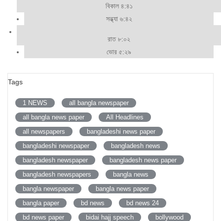
বিকাল ৪:৪১
সন্ধ্যা ৬:৪২
রাত ৮:০২
ভোর ৫:২৯
Tags
1 NEWS
all bangla newspaper
all bangla news paper
All Headlines
all newspapers
bangladeshi news paper
bangladeshi newspaper
bangladesh news
bangladesh newspaper
bangladesh news paper
bangladesh newspapers
bangla news
bangla newspaper
bangla news paper
bangla paper
bd news
bd news 24
bd news paper
bidai hajj speech
bollywood