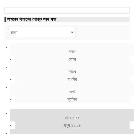
আজকের সালাতের ওয়াক্ত শুরুর সময়
ফজর
যোহর
আছর
মাগরিব
এশা
সূর্যোদয়
ভোর ৪:১১
দুপুর ১২:০৮