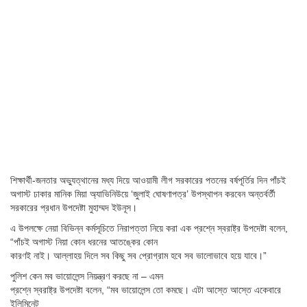
শিক্ষার্থী-জনতার অভ্যুত্থানের মধ্য দিয়ে আওয়ামী লীগ সরকারের পতনের বর্ষপূর্তির দিন পাঁচই
অগাস্ট ঢাকার মানিক মিয়া অ্যাভিনিউয়ে ‘জুলাই ঘোষণাপত্র’ উপস্থাপন করবেন অন্তর্বর্তী
সরকারের প্রধান উপদেষ্টা মুহাম্মদ ইউনূস।
এ উপলক্ষে নেয়া বিভিন্ন কর্মসূচিতে নিরাপত্তা নিয়ে করা এক প্রশ্নে স্বরাষ্ট্র উপদেষ্টা বলেন,
“পাঁচই অগাস্ট নিয়া কোন ধরনের আতঙ্কের কোন
কারণই নাই। আল্লাহয় দিলে সব কিছু সব প্রোগ্রাম হবে সব ভালোভাবে হয়ে যাবে।”
পুলিশ কেন মব ভায়োলেন্স নিয়ন্ত্রণ করছে না – এমন
প্রশ্নে স্বরাষ্ট্র উপদেষ্টা বলেন, “মব ভায়োলেন্স তো কমছে। এটা আস্তে আস্তে একেবারে
ইলিমিনেট