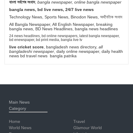
বাংলা সর্বশেষ সংবাদ
,
bangla newspaper, online bangla newspaper
bangla news, bd live news, 24/7 live news
Technology News, Sports News, Binodon News, অর্থনৈতিক সংবাদ
All Bangla Newspaper, All English Newspaper, breaking
bangla news, BD News Headlines, bangla news headlines
24 news headlines, bd online newspapers, latest bangla newspaper,
bd enewspaper, bd print media, bangla live tv
live cricket score
, bangladesh news directory,
all
bangladeshi newspaper
, daily online newspaper, daily health
news bd travel news bangla patrika
Main News
Category
Home
Travel
World News
Glamour World