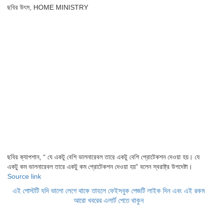
ছবির উৎস,
HOME MINISTRY
ছবির ক্যাপশান,
“ যে একটু বেশি ভালনারেবল তারে একটু বেশি প্রোটেকশন দেওয়া হয়। যে
একটু কম ভালনারেবল তারে একটু কম প্রোটেকশন দেওয়া হয়” বলেন স্বরাষ্ট্র উপদেষ্টা।
Source link
এই পোস্টটি যদি ভালো লেগে থাকে তাহলে ফেইসবুক পেজটি লাইক দিন এবং এই রকম
আরো খবরের এলার্ট পেতে থাকুন