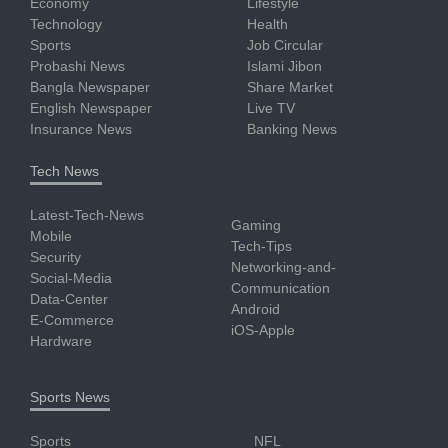
Economy
Lifestyle
Technology
Health
Sports
Job Circular
Probashi News
Islami Jibon
Bangla Newspaper
Share Market
English Newspaper
Live TV
Insurance News
Banking News
Tech News
Latest-Tech-News
Gaming
Mobile
Tech-Tips
Security
Networking-and-
Social-Media
Communication
Data-Center
Android
E-Commerce
iOS-Apple
Hardware
Sports News
Sports
NFL