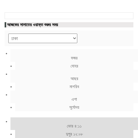
আজকের সালাতের ওয়াক্ত শুরুর সময়
ফজর
যোহর
আছর
মাগরিব
এশা
সূর্যোদয়
ভোর ৪:১১
দুপুর ১২:০৮