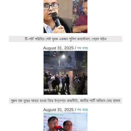
টি-শার্ট পরিহিত সেই যুবক একজন পুলিশ কনস্টেবল: প্রেস সচিব
August 31, 2025
/
সব খবর
নুরুল হক নুরের আহত হওয়া নিয়ে উত্তপ্ত রাজনীতি, জাতীয় পার্টি অফিসে ফের হামলা
August 31, 2025
/
সব খবর