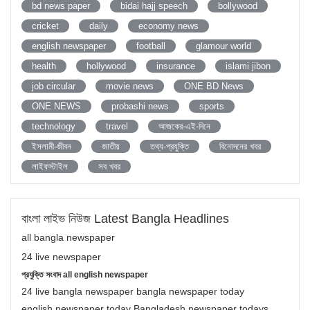
bd news paper
bidai hajj speech
bollywood
cricket
daily
economy news
english newspaper
football
glamour world
health
hollywood
insurance
islami jibon
job circular
movie news
ONE BD News
ONE NEWS
probashi news
sports
technology
travel
আজকের-এই-দিনে
ইসলামী-জীবন
জাতীয়
তথ্য-প্রযুক্তি
বিনোদনের খবর
লাইফস্টাইল
সব খবর
বাংলা লাইভ নিউজ Latest Bangla Headlines
all bangla newspaper
24 live newspaper
প্রযুক্তি সংবাদ all english newspaper
24 live bangla newspaper bangla newspaper today
english newspaper today Bangladesh newspaper todays