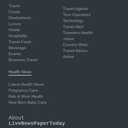
Travel
Travel-Agents
Cruise
Tour-Operators
Destinations
Technology
Luxury
Travel-Alert
Hotels
Travelers-Health
Hospitality
-Issue
Travel-Food-
Country-Wise-
Beverage
Travel-Advice
Events
Airline
Business-Travel
Health News
Latest Health News
Pregnancy Care
Kids & Mom Health
New Born Baby Care
About
LiveNewsPaperToday