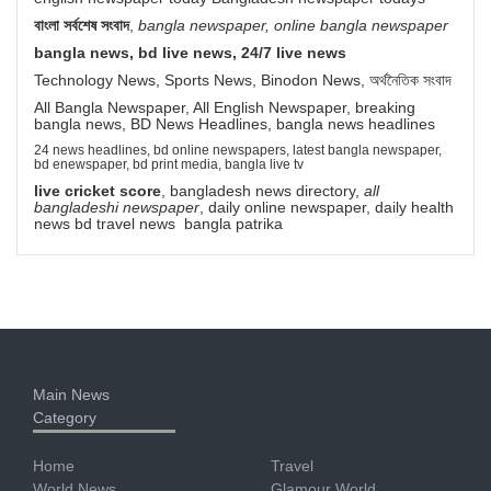
বাংলা সর্বশেষ সংবাদ
,
bangla newspaper, online bangla newspaper
bangla news, bd live news, 24/7 live news
Technology News, Sports News, Binodon News, অর্থনৈতিক সংবাদ
All Bangla Newspaper, All English Newspaper, breaking
bangla news, BD News Headlines, bangla news headlines
24 news headlines, bd online newspapers, latest bangla newspaper,
bd enewspaper, bd print media, bangla live tv
live cricket score
, bangladesh news directory,
all
bangladeshi newspaper
, daily online newspaper, daily health
news bd travel news bangla patrika
Main News
Category
Home
Travel
World News
Glamour World