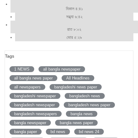
বিকাল ৪:৪১
সন্ধ্যা ৬:৪২
রাত ৮:০২
ভোর ৫:২৯
Tags
1 NEWS
all bangla newspaper
all bangla news paper
All Headlines
all newspapers
bangladeshi news paper
bangladeshi newspaper
bangladesh news
bangladesh newspaper
bangladesh news paper
bangladesh newspapers
bangla news
bangla newspaper
bangla news paper
bangla paper
bd news
bd news 24