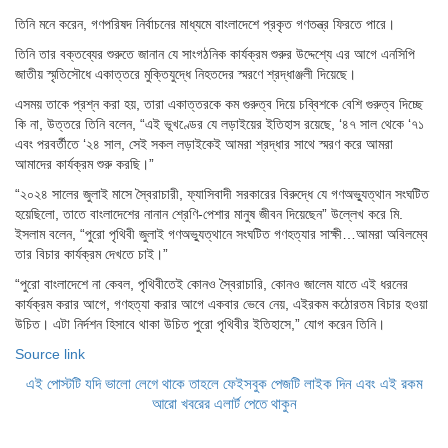
তিনি মনে করেন, গণপরিষদ নির্বাচনের মাধ্যমে বাংলাদেশে প্রকৃত গণতন্ত্র ফিরতে পারে।
তিনি তার বক্তব্যের শুরুতে জানান যে সাংগঠনিক কার্যক্রম শুরুর উদ্দেশ্যে এর আগে এনসিপি
জাতীয় স্মৃতিসৌধে একাত্তরে মুক্তিযুদ্ধে নিহতদের স্মরণে শ্রদ্ধাঞ্জলী দিয়েছে।
এসময় তাকে প্রশ্ন করা হয়, তারা একাত্তরকে কম গুরুত্ব দিয়ে চব্বিশকে বেশি গুরুত্ব দিচ্ছে
কি না, উত্তরে তিনি বলেন, “এই ভূখণ্ডের যে লড়াইয়ের ইতিহাস রয়েছে, ‘৪৭ সাল থেকে ‘৭১
এবং পরবর্তীতে ‘২৪ সাল, সেই সকল লড়াইকেই আমরা শ্রদ্ধার সাথে স্মরণ করে আমরা
আমাদের কার্যক্রম শুরু করছি।”
“২০২৪ সালের জুলাই মাসে স্বৈরাচারী, ফ্যাসিবাদী সরকারের বিরুদ্ধে যে গণঅভ্যুত্থান সংঘটিত
হয়েছিলো, তাতে বাংলাদেশের নানান শ্রেণি-পেশার মানুষ জীবন দিয়েছেন” উল্লেখ করে মি.
ইসলাম বলেন, “পুরো পৃথিবী জুলাই গণঅভ্যুত্থানে সংঘটিত গণহত্যার সাক্ষী…আমরা অবিলম্বে
তার বিচার কার্যক্রম দেখতে চাই।”
“পুরো বাংলাদেশে না কেবল, পৃথিবীতেই কোনও স্বৈরাচারি, কোনও জালেম যাতে এই ধরনের
কার্যক্রম করার আগে, গণহত্যা করার আগে একবার ভেবে নেয়, এইরকম কঠোরতম বিচার হওয়া
উচিত। এটা নির্দশন হিসাবে থাকা উচিত পুরো পৃথিবীর ইতিহাসে,” যোগ করেন তিনি।
Source link
এই পোস্টটি যদি ভালো লেগে থাকে তাহলে ফেইসবুক পেজটি লাইক দিন এবং এই রকম
আরো খবরের এলার্ট পেতে থাকুন