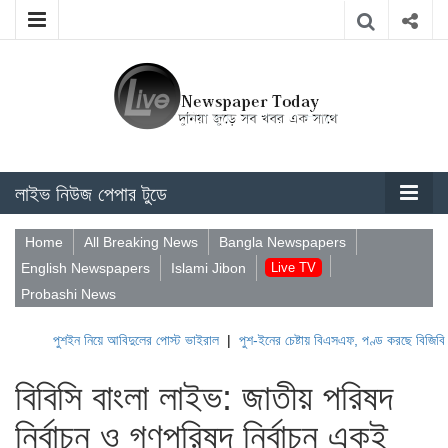
লাইভ নিউজ পেপার টুডে
Home
All Breaking News
Bangla Newspapers
English Newspapers
Islami Jibon
Live TV
Probashi News
পুশইন নিয়ে আবিদুলের পোস্ট ভাইরাল
|
পুশ-ইনের চেষ্টায় বিএসএফ, পণ্ড করছে বিজিবি
|
লেবাননে
বিবিসি বাংলা লাইভ: জাতীয় পরিষদ
নির্বাচন ও গণপরিষদ নির্বাচন একই