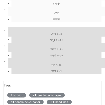
মাগরিব
এশা
সূর্যোদয়
ভোর ৪:১৪
দুপুর ১২:০৭
বিকাল ৪:৪০
সন্ধ্যা ৬:৩৯
রাত ৭:৫৮
ভোর ৫:৩১
Tags
1 NEWS
all bangla newspaper
all bangla news paper
All Headlines