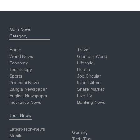
Main News
Category
Home
Travel
World News
Glamour World
Economy
Lifestyle
Technology
Health
Sports
Job Circular
Probashi News
Islami Jibon
Bangla Newspaper
Share Market
English Newspaper
Live TV
Insurance News
Banking News
Tech News
Latest-Tech-News
Gaming
Mobile
Tech-Tips