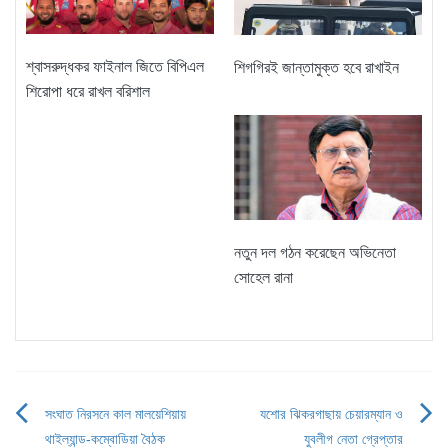
শ্বাসরুদ্ধকর ফাইনাল জিতে বিপিএল
শিগগিরই জান্তামুক্ত হবে রাখাইন
শিরোপা ধরে রাখল বরিশাল
নতুন দল গঠন করেছেন অভিনেতা
সোহেল রানা
সংঘাত নিরসনে কাল মালয়েশিয়ায়
যশোর ঝিকরগাছায় চেয়ারম্যান ও
Post
থাইল্যান্ড-কম্বোডিয়া বৈঠক
যুবলীগ নেতা গ্রেপ্তার