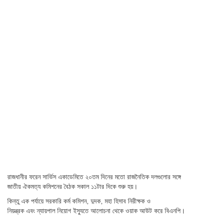
রাজধানীর ফরেন সার্ভিস একাডেমিতে ২০তম দিনের মতো রাজনৈতিক দলগুলোর সঙ্গে
জাতীয় ঐকমত্য কমিশনের বৈঠক সকাল ১১টার দিকে শুরু হয়।
কিন্তু এক পর্যায়ে সরকারি কর্ম কমিশন, দুদক, মহা হিসাব নিরীক্ষক ও
নিয়ন্ত্রক এবং ন্যায়পাল নিয়োগ ইস্যুতে আলোচনা থেকে ওয়াক আউট করে বিএনপি।