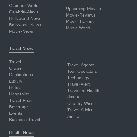
Glamour World
Upcoming-Movies
Celebrity-News
Movie-Reviews
Hollywood-News
Movie-Trailers
Bollywood-News
Music-World
Movie-News
Travel News
Travel
Travel-Agents
Cruise
Tour-Operators
Destinations
Technology
Luxury
Travel-Alert
Hotels
Travelers-Health
Hospitality
-Issue
Travel-Food-
Country-Wise-
Beverage
Travel-Advice
Events
Airline
Business-Travel
Health News