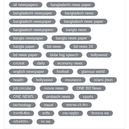
all newspapers
bangladeshi news paper
bangladeshi newspaper
bangladesh news
bangladesh newspaper
bangladesh news paper
bangladesh newspapers
bangla news
bangla newspaper
bangla news paper
bangla paper
bd news
bd news 24
bd news paper
bidai hajj speech
bollywood
cricket
daily
economy news
english newspaper
football
glamour world
health
hollywood
insurance
islami jibon
job circular
movie news
ONE BD News
ONE NEWS
probashi news
sports
technology
travel
আজকের-এই-দিনে
ইসলামী-জীবন
জাতীয়
তথ্য-প্রযুক্তি
বিনোদনের খবর
লাইফস্টাইল
সব খবর