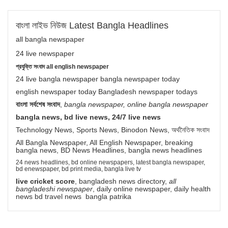
বাংলা লাইভ নিউজ Latest Bangla Headlines
all bangla newspaper
24 live newspaper
প্রযুক্তি সংবাদ all english newspaper
24 live bangla newspaper bangla newspaper today
english newspaper today Bangladesh newspaper todays
বাংলা সর্বশেষ সংবাদ
,
bangla newspaper, online bangla newspaper
bangla news, bd live news, 24/7 live news
Technology News, Sports News, Binodon News, অর্থনৈতিক সংবাদ
All Bangla Newspaper, All English Newspaper, breaking
bangla news, BD News Headlines, bangla news headlines
24 news headlines, bd online newspapers, latest bangla newspaper,
bd enewspaper, bd print media, bangla live tv
live cricket score
, bangladesh news directory,
all
bangladeshi newspaper
, daily online newspaper, daily health
news bd travel news bangla patrika