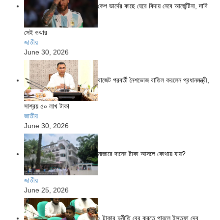
কেপ ভার্দের কাছে হেরে বিদায় নেবে আর্জেন্টিনা, দাবি
সেই ওঝার
জাতীয়
June 30, 2026
বাজেট পরবর্তী নৈশভোজ বাতিল করলেন প্রধানমন্ত্রী,
সাশ্রয় ৫০ লাখ টাকা
জাতীয়
June 30, 2026
মাজারে দানের টাকা আসলে কোথায় যায়?
জাতীয়
June 25, 2026
১ টাকার দুর্নীতি বের করতে পারলে ইস্তফা দেব,