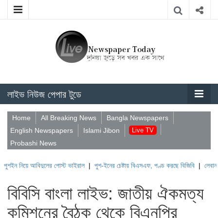
লাইভ নিউজ পেপার টুডে
Home
All Breaking News
Bangla Newspapers
English Newspapers
Islami Jibon
Live TV
Probashi News
ে আবিদুলের পোস্ট ভাইরাল
|
পুশ-ইনের চেষ্টায় বিএসএফ, পণ্ড করছে বিজিবি
|
লেবাননের ঐতিহাসি
বিবিসি বাংলা লাইভ: জাতীয় ঐকমত্য
কমিশনের বৈঠক থেকে বিএনপির