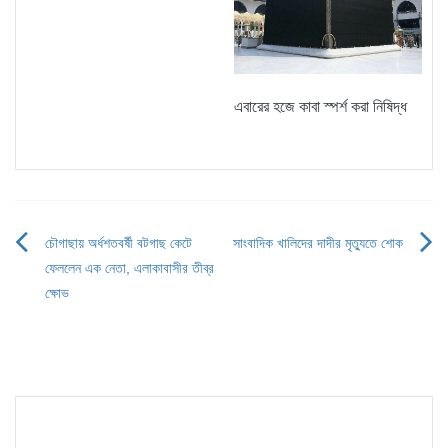
এবারের হজে কাবা স্পর্শ করা নিষিদ্ধ
চৌগাছায় অর্ধশতবর্ষী বটগাছ কেটে
সাংবাদিক খালিদের দাদীর মৃত্যুতে শোক
Post
ফেললেন এক নেতা, এলাকাবাসীর তীব্র
navigation
ক্ষোভ