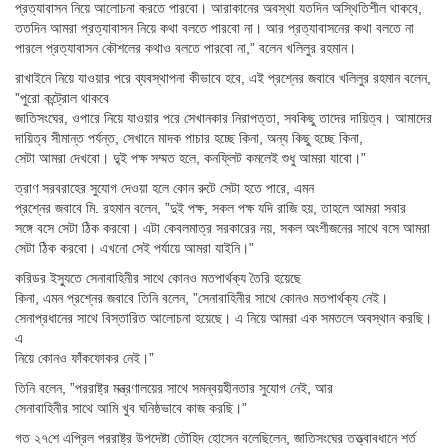
প্রত্যাবাসন নিয়ে আলোচনা করতে পারবো। আরাকানের অবস্থা যতদিন অস্থিতিশীল থাকবে,
ততদিন আমরা প্রত্যাবাসন নিয়ে কথা বলতে পারবো না। আর প্রত্যাবাসনের কথা বলতে না
পারলে প্রত্যাবাসন কৌশলের কথাও বলতে পারবো না,” বলেন খলিলুর রহমান।
রাখাইনে নিয়ে যাওয়ার পরে ব্যবস্থাপনা কীভাবে হবে, এই প্রশ্নের জবাবে খলিলুর রহমান বলেন,
”পুরো কন্ট্রোল থাকবে
জাতিসংঘের, ওপারে নিয়ে যাওয়ার পরে সেখানকার নিরাপত্তা, সবকিছু তাদের দায়িত্ব। আমাদের
দায়িত্ব সীমান্ত পর্যন্ত, সেখানে মাদক পাচার হচ্ছে কিনা, অন্য কিছু হচ্ছে কিনা,
সেটা আমরা দেখবো। দু্‌ই পক্ষ সম্মত হলে, কনফ্লিট কমলেই শুধু আমরা যাবো।”
ত্রাণ সরবরাহের সুযোগ দেওয়া হলে কোন রুটে সেটা হতে পারে, এমন
প্রশ্নের জবাবে মি. রহমান বলেন, ”দুই পক্ষ, সকল পক্ষ যদি রাজি হয়, তাহলে আমরা সবার
সঙ্গে বসে সেটা ঠিক করবো। এটা কেবলমাত্র সরকারের নয়, সকল অংশীজনের সাথে বসে আমরা
সেটা ঠিক করবো। এখনো সেই পর্যায়ে আমরা যাইনি।”
করিডর ইস্যুতে সেনাবাহিনীর সাথে কোনও মতপার্থক্য তৈরি হয়েছে
কিনা, এমন প্রশ্নের জবাবে তিনি বলেন, ”সেনাবাহিনীর সাথে কোনও মতপার্থক্য নেই।
সেনাপ্রধানের সাথে বিস্তারিত আলোচনা হয়েছে। এ নিয়ে আমরা এক সমতলে অবস্থান করছি।
এ
নিয়ে কোনও ফাঁকফোকর নেই।”
তিনি বলেন, ”পররাষ্ট্র মন্ত্রণালয়ের সাথে সমন্বয়হীনতার সুযোগ নেই, আর
সেনাবাহিনীর সাথে আমি খুব ঘনিষ্ঠভাবে কাজ করছি।”
গত ২৭শে এপ্রিল পররাষ্ট্র উপদেষ্টা তৌহিদ হোসেন বলেছিলেন, জাতিসংঘের তত্ত্বাবধানে শর্ত