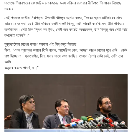
সাপেক্ষে মিয়ানমারের বেসামরিক লোকজনের জন্য করিডর দেওয়ার নীতিগত সিদ্ধান্ত নিয়েছে
সরকার।
সেই প্রসঙ্গে জাতীয় নিরাপত্তা উপদেষ্টা খলিলুর রহমান বলেন, ”ফরেন অ্যাডভাইজারের সাথে
আমার রোজ কথা হয়। উনি করিডর শব্দটা বলেই কিন্তু সেটা কারেক্ট করেছিলেন, উনি পাথওয়ে
বলেছিলেন। সেটা ছিল স্লিপ অব ট্যাং, সেটা পরে কারেক্ট করেছিলেন, উনি কিন্তু পরে সেটা আর
কখনোই বলেননি।”
যুক্তরাষ্ট্রের চাপের কারণে সরকার এই সিদ্ধান্ত নিয়েছে
কিনা, “এমন প্রশ্নের জবাবে তিনি বলেন, আমেরিকা কেন, আমরা কারও চাপের মুখে নেই। কেউ
চাপ দিচ্ছে না। যুক্তরাষ্ট্র, চীন, সবার সাথে কথা বলছি। তাহলে (চাপ) যেটা নেই, সেটা তো
আমি
অনুভব করতে পারছি না।”