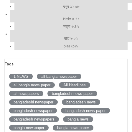
দুপুর ১২:০৮
বিকাল ৪:৪১
সন্ধ্যা ৬:৪২
রাত ৮:০২
ভোর ৫:২৯
Tags
1 NEWS
all bangla newspaper
all bangla news paper
All Headlines
all newspapers
bangladeshi news paper
bangladeshi newspaper
bangladesh news
bangladesh newspaper
bangladesh news paper
bangladesh newspapers
bangla news
bangla newspaper
bangla news paper