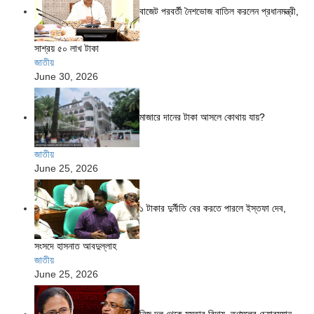
বাজেট পরবর্তী নৈশভোজ বাতিল করলেন প্রধানমন্ত্রী,
সাশ্রয় ৫০ লাখ টাকা
জাতীয়
June 30, 2026
মাজারে দানের টাকা আসলে কোথায় যায়?
জাতীয়
June 25, 2026
১ টাকার দুর্নীতি বের করতে পারলে ইস্তফা দেব,
সংসদে হাসনাত আবদুল্লাহ
জাতীয়
June 25, 2026
নিজ দল থেকে মমতার বিদায়, তৃণমূলের চেয়ারম্যান