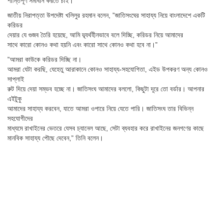
শান্তিপূর্ণ সমাধান করতে চাই।”
জাতীয় নিরাপত্তা উপদেষ্টা খলিলুর রহমান বলেন, ”জাতিসংঘের সাহায্য নিয়ে বাংলাদেশে একটি
করিডর
দেয়ার যে গুজব তৈরি হয়েছে, আমি দ্ব্যর্থহীনভাবে বলে দিচ্ছি, করিডর নিয়ে আমাদের
সাথে কারো কোনও কথা হয়নি এবং কারো সাথে কোনও কথা হবে না।”
”আমরা কাউকে করিডর দিচ্ছি না।
আমরা যেটা করছি, যেহেতু আরাকানে কোনও সাহায্য-সহযোগিতা, এইড উপকরণ অন্য কোনও
সাপ্লাই
রুট দিয়ে দেয়া সম্ভব হচ্ছে না। জাতিসংঘ আমাদের বললো, কিছুটা দূরে তো বর্ডার। আপনার
এইটুকু
আমাদের সাহায্য করবেন, যাতে আমরা ওপারে নিয়ে যেতে পারি। জাতিসংঘ তার বিভিন্ন
সহযোগীদের
মাধ্যমে রাখাইনের ভেতরে যেসব চ্যানেল আছে, সেটা ব্যবহার করে রাখাইনের জনগণের কাছে
মানবিক সাহায্য পৌছে দেবেন,” তিনি বলেন।