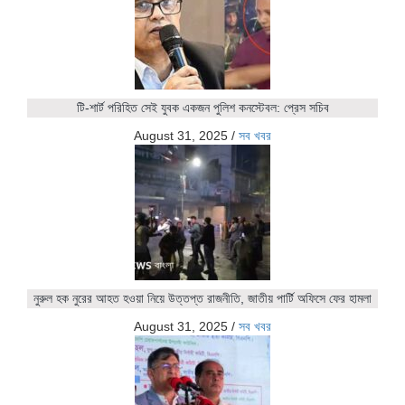
টি-শার্ট পরিহিত সেই যুবক একজন পুলিশ কনস্টেবল: প্রেস সচিব
August 31, 2025
/
সব খবর
নুরুল হক নুরের আহত হওয়া নিয়ে উত্তপ্ত রাজনীতি, জাতীয় পার্টি অফিসে ফের হামলা
August 31, 2025
/
সব খবর