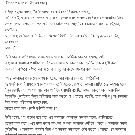
বিভিন্ন প্রশ্নেরও উত্তর দেন।
খলিলুর রহমান বলেন, ”জাতিসংঘের যে কার্যক্রম মিয়ানমারে চলছে,
সেটা রাখাইনে আর চলা সম্ভব না। কারণ যুদ্ধাবস্থার কারণে মানবিক ত্রাণ রাখাইনে নিয়ে
যাওয়া সম্ভব হচ্ছে না। গত মার্চ মাসে জাতিসংঘের মহাসচিব বাংলাদেশে এসে বলেছিলেন,
রাখাইনের
ত্রাণ সাহায্য দিতে পারি কি-না। আমরা বিষয়টা বিবেচনা করছি। কিন্তু এতে বেশ কিছু
আবশ্যকতা
আছে।”
তিনি জানান, জাতিসংঘের তরফ থেকে আরাকান আর্মিকে জানানো হয়েছে, এই
সাহায্য বা সহায়তা প্রাপ্তি বা বিতরণের ব্যাপারে কোনোরকম প্রতিবন্ধকতা সৃষ্টি করা
যাবে না। কাউকে বঞ্চিত করা যাবে না। যুদ্ধের কাজে ব্যবহার করা যাবে না।
”আর আমাদের তরফ থেকে শঙ্কা হচ্ছে, আরাকানের যে নতুন রাজনৈতিক,
প্রশাসনিক ও নিরাপত্তামূলক প্রশাসন তৈরি হয়েছে, সেখানে আমরা রোহিঙ্গাদের অংশগ্রহণের
চিহ্ন দেখছি না। আমরা আরাকান আর্মিকে সরাসরি বলেছি, আমরা কোনোরকম অ্যাথনিক
ক্লিনজিং (জাতিগত নির্মূল অভিযান) সহ্য করবো না। তাদের বলেছি, তারা যদি শুধু রাখাইনদের
নিয়ে রাজ্য পরিচালনা করতে চায়,
তাহলে তারা হবে একটি বর্ণবাদী রাষ্ট্র।”
তিনি বলেন, ”বাংলাদেশ মনে করে এই সমস্যার একমাত্র সমাধান হচ্ছে, রোহিঙ্গাদের
প্রত্যাবাসন করা। এই কাজ করার সবগুলো অপশন আমাদের টেবিলে থাকবে। আমাদের সকল
কূটনৈতিক ও অন্যান্য প্রচেষ্টা দিয়ে এই সমস্যা সমাধানের চেষ্টা করবো। আমরা এই সমস্যার