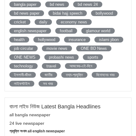
bangla paper
bd news
bd news 24
bd news paper
bidai hajj speech
bollywood
cricket
daily
economy news
english newspaper
football
glamour world
health
hollywood
insurance
islami jibon
job circular
movie news
ONE BD News
ONE NEWS
probashi news
sports
technology
travel
আজকের-এই-দিনে
ইসলামী-জীবন
জাতীয়
তথ্য-প্রযুক্তি
বিনোদনের খবর
লাইফস্টাইল
সব খবর
বাংলা লাইভ নিউজ Latest Bangla Headlines
all bangla newspaper
24 live newspaper
প্রযুক্তি সংবাদ all english newspaper