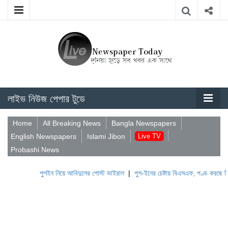
লাইভ নিউজ পেপার টুডে
Home
All Breaking News
Bangla Newspapers
English Newspapers
Islami Jibon
Live TV
Probashi News
পুশইন নিয়ে আবিদুলের পোস্ট ভাইরাল
|
পুশ-ইনের চেষ্টায় বিএসএফ, পণ্ড করছে বিজিবি
|
লেব