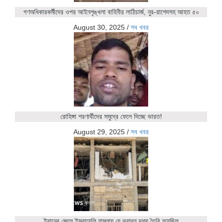
গণঅধিকারকর্মীদের ওপর আইনশৃঙ্খলা বাহিনীর লাঠিচার্জ, নুর-রাশেদসহ আহত ৫০
August 30, 2025
/
সব খবর
রোহিঙ্গা শরণার্থীদের সমুদ্রে ফেলে দিচ্ছে ভারত!
August 29, 2025
/
সব খবর
ইরানের জেলে ইসরায়েলি হামলায় যে ভয়াবহ দৃশ্য তৈরি হয়েছিল