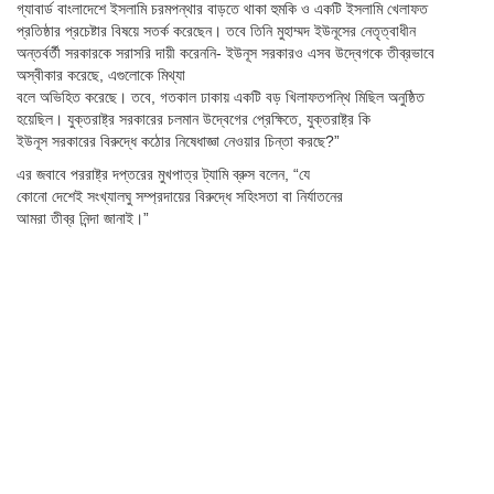
গ্যাবার্ড বাংলাদেশে ইসলামি চরমপন্থার বাড়তে থাকা হুমকি ও একটি ইসলামি খেলাফত
প্রতিষ্ঠার প্রচেষ্টার বিষয়ে সতর্ক করেছেন। তবে তিনি মুহাম্মদ ইউনূসের নেতৃত্বাধীন
অন্তর্বর্তী সরকারকে সরাসরি দায়ী করেননি- ইউনূস সরকারও এসব উদ্বেগকে তীব্রভাবে
অস্বীকার করেছে, এগুলোকে মিথ্যা
বলে অভিহিত করেছে। তবে, গতকাল ঢাকায় একটি বড় খিলাফতপন্থি মিছিল অনুষ্ঠিত
হয়েছিল। যুক্তরাষ্ট্র সরকারের চলমান উদ্বেগের প্রেক্ষিতে, যুক্তরাষ্ট্র কি
ইউনূস সরকারের বিরুদ্ধে কঠোর নিষেধাজ্ঞা নেওয়ার চিন্তা করছে?”
এর জবাবে পররাষ্ট্র দপ্তরের মুখপাত্র ট্যামি ব্রুস বলেন, “যে
কোনো দেশেই সংখ্যালঘু সম্প্রদায়ের বিরুদ্ধে সহিংসতা বা নির্যাতনের
আমরা তীব্র নিন্দা জানাই।”