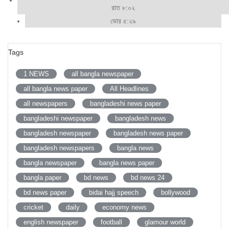
রাত ৮:০২
ভোর ৫:২৯
Tags
1 NEWS
all bangla newspaper
all bangla news paper
All Headlines
all newspapers
bangladeshi news paper
bangladeshi newspaper
bangladesh news
bangladesh newspaper
bangladesh news paper
bangladesh newspapers
bangla news
bangla newspaper
bangla news paper
bangla paper
bd news
bd news 24
bd news paper
bidai hajj speech
bollywood
cricket
daily
economy news
english newspaper
football
glamour world