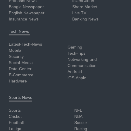
Probashi News
Islami Jibon
Bangla Newspaper
Share Market
English Newspaper
Live TV
Insurance News
Banking News
Tech News
Latest-Tech-News
Gaming
Mobile
Tech-Tips
Security
Networking-and-
Social-Media
Communication
Data-Center
Android
E-Commerce
iOS-Apple
Hardware
Sports News
Sports
NFL
Cricket
NBA
Football
Soccer
LaLiga
Racing