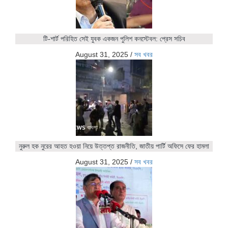
টি-শার্ট পরিহিত সেই যুবক একজন পুলিশ কনস্টেবল: প্রেস সচিব
August 31, 2025
/
সব খবর
নুরুল হক নুরের আহত হওয়া নিয়ে উত্তপ্ত রাজনীতি, জাতীয় পার্টি অফিসে ফের হামলা
August 31, 2025
/
সব খবর