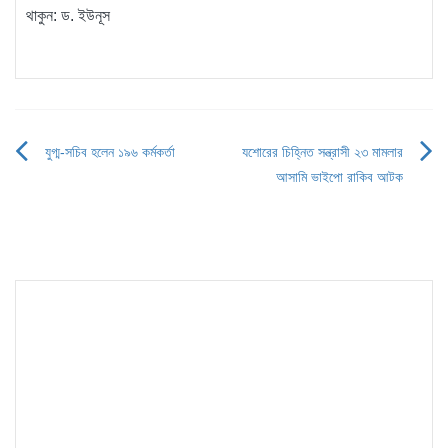
থাকুন: ড. ইউনূস
যুগ্ম-সচিব হলেন ১৯৬ কর্মকর্তা
যশোরের চিহ্নিত সন্ত্রাসী ২৩ মামলার
Post
আসামি ভাইপো রাকিব আটক
navigation