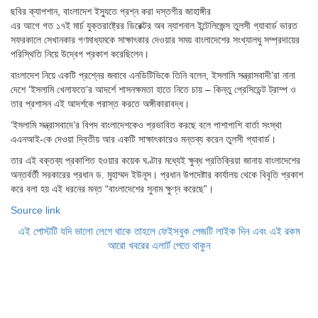
ছবির ক্যাপশান,
বাংলাদেশ ইস্যুতে প্রশ্ন করা দস্তগীর জাহাঙ্গীর
এর আগে গত ১৭ই মার্চ যুক্তরাষ্ট্রের ডিরেক্টর অব ন্যাশনাল ইন্টেলিজেন্স তুলসী গ্যাবার্ড ভারত
সফরকালে সেখানকার গণমাধ্যমকে সাক্ষাৎকার দেওয়ার সময় বাংলাদেশের সংখ্যালঘু সম্প্রদায়ের
পরিস্থিতি নিয়ে উদ্বেগ প্রকাশ করেছিলেন।
বাংলাদেশ নিয়ে একটি প্রশ্নের জবাবে এনডিটিভিকে তিনি বলেন, ইসলামি সন্ত্রাসবাদী’রা নানা
দেশে ‘ইসলামি খেলাফতে’র আদর্শে শাসনক্ষমতা হাতে নিতে চায় – কিন্তু প্রেসিডেন্ট ট্রাম্প ও
তার প্রশাসন এই আদর্শকে পরাস্ত করতে অঙ্গীকারাবদ্ধ।
‘ইসলামি সন্ত্রাসবাদে’র বিপদ বাংলাদেশকেও প্রভাবিত করছে বলে পাশাপাশি বার্তা সংস্থা
এএনআই-কে দেওয়া দ্বিতীয় আর একটি সাক্ষাৎকারেও মন্তব্য করেন তুলসী গ্যাবার্ড।
তার এই বক্তব্য প্রকাশিত হওয়ার কয়েক ঘণ্টার মধ্যেই ক্ষুব্ধ প্রতিক্রিয়া জানায় বাংলাদেশের
অন্তর্বর্তী সরকারের প্রধান ড. মুহাম্মদ ইউনূস। প্রধান উপদেষ্টার কার্যালয় থেকে বিবৃতি প্রকাশ
করে বলা হয় এই ধরনের মন্ত “বাংলাদেশের সুনাম ক্ষুণ্ন করেছে”।
Source link
এই পোস্টটি যদি ভালো লেগে থাকে তাহলে ফেইসবুক পেজটি লাইক দিন এবং এই রকম
আরো খবরের এলার্ট পেতে থাকুন