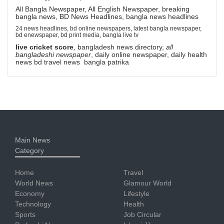
All Bangla Newspaper, All English Newspaper, breaking
bangla news, BD News Headlines, bangla news headlines
24 news headlines, bd online newspapers, latest bangla newspaper,
bd enewspaper, bd print media, bangla live tv
live cricket score
, bangladesh news directory,
all
bangladeshi newspaper
, daily online newspaper, daily health
news bd travel news bangla patrika
Main News
Category
Home
Travel
World News
Glamour World
Economy
Lifestyle
Technology
Health
Sports
Job Circular