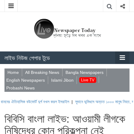
লাইভ নিউজ পেপার টুডে
Home
All Breaking News
Bangla Newspapers
English Newspapers
Islami Jibon
Live TV
Probashi News
িহাসিক বউফোর্ট দুর্গ দখল করল ইসরাইল
|
সুদানে ভূমিধসে অন্তত ১০০০ মানুষ নিহত, দাবি সশস্ত্র গ
বিবিসি বাংলা লাইভ: আওয়ামী লীগকে
নিষিদ্ধের কোন পরিকল্পনা নেই