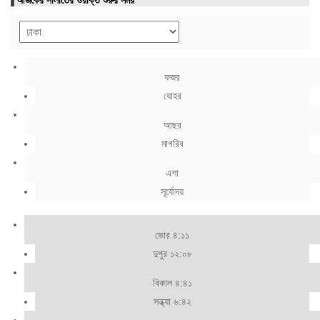
ফজর
যোহর
আছর
মাগরিব
এশা
সূর্যোদয়
ভোর ৪:১১
দুপুর ১২:০৮
বিকাল ৪:৪১
সন্ধ্যা ৬:৪২