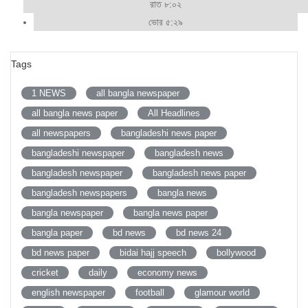
রাত ৮:০২
ভোর ৫:২৯
Tags
1 NEWS
all bangla newspaper
all bangla news paper
All Headlines
all newspapers
bangladeshi news paper
bangladeshi newspaper
bangladesh news
bangladesh newspaper
bangladesh news paper
bangladesh newspapers
bangla news
bangla newspaper
bangla news paper
bangla paper
bd news
bd news 24
bd news paper
bidai hajj speech
bollywood
cricket
daily
economy news
english newspaper
football
glamour world