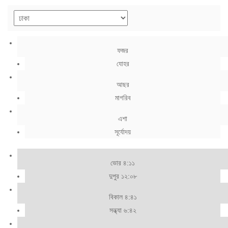
ফজর
যোহর
আছর
মাগরিব
এশা
সূর্যোদয়
ভোর ৪:১১
দুপুর ১২:০৮
বিকাল ৪:৪১
সন্ধ্যা ৬:৪২