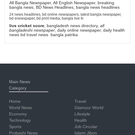
All Bangla Newspaper, All English Newspaper, breaking
bangla news, BD News Headlines, bangla news headlines
24 news headlines, bd online newspapers, latest bangla newspaper,
bd enewspaper, bd print media, bangla live tv
live cricket score
, bangladesh news directory,
all
bangladeshi newspaper
, daily online newspaper, daily health
news bd travel news bangla patrika
Main News
Category
Home
Travel
World News
Glamour World
Economy
Lifestyle
Technology
Health
Sports
Job Circular
Probashi News
Islami Jibon