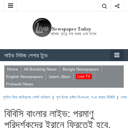
লাইভ নিউজ পেপার টুডে
Home
All Breaking News
Bangla Newspapers
English Newspapers
Islami Jibon
Live TV
Probashi News
নিয়ে আবিদুলের পোস্ট ভাইরাল
|
পুশ-ইনের চেষ্টায় বিএসএফ, পণ্ড করছে বিজিবি
|
লেবাননের ঐতিহ
বিবিসি বাংলার লাইভ: পরমাণু
পরিদর্শকদের ইরানে ফিরতেই হবে,