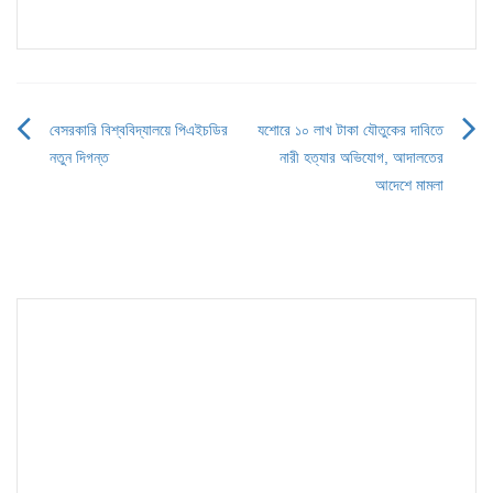
বেসরকারি বিশ্ববিদ্যালয়ে পিএইচডির
যশোরে ১০ লাখ টাকা যৌতুকের দাবিতে
Post
নতুন দিগন্ত
নারী হত্যার অভিযোগ, আদালতের
navigation
আদেশে মামলা