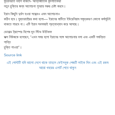
যুদ্ধবিরতি বহাল থাকলে- আন্তর্জাতিক কূটনীতিকরা
নতুন চুক্তির জন্য আলোচনা পুনরায় শুরুর চেষ্টা করবে।
ইরান কিছুটা দুর্বল হওয়া সত্ত্বেও এমন আলোচনাও
কঠিন হবে। যুক্তরাষ্ট্রের কথা হলো–– ইরানের মাটিতে ইউরেনিয়াম সমৃদ্ধকরণ কোনো কর্মসূচিই
থাকতে পারবে না। এটি ইরান সবসময়ই প্রত্যাখ্যান করে আসছে।
ডোনাল্ড ট্রাম্পের বিশেষ দূত স্টিভ উইটকফ
ফক্স নিউজকে বলেছেন, “এখন সময় হলো ইরানের সঙ্গে আলোচনায় বসা এবং একটি সমন্বিত
শান্তি
চুক্তি পাওয়া”।
Source link
এই পোস্টটি যদি ভালো লেগে থাকে তাহলে ফেইসবুক পেজটি লাইক দিন এবং এই রকম
আরো খবরের এলার্ট পেতে থাকুন