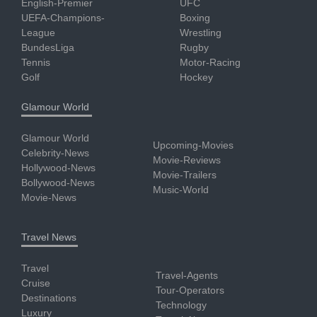
English-Premier
UFC
UEFA-Champions-
Boxing
League
Wrestling
BundesLiga
Rugby
Tennis
Motor-Racing
Golf
Hockey
Glamour World
Glamour World
Upcoming-Movies
Celebrity-News
Movie-Reviews
Hollywood-News
Movie-Trailers
Bollywood-News
Music-World
Movie-News
Travel News
Travel
Travel-Agents
Cruise
Tour-Operators
Destinations
Technology
Luxury