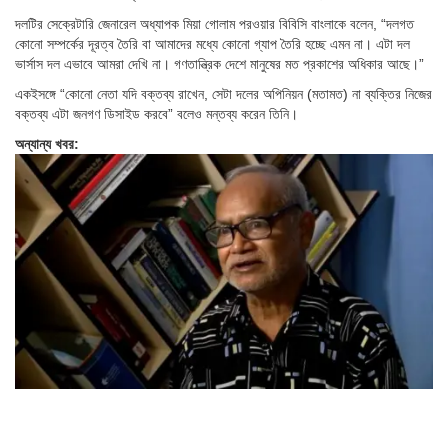
দলটির সেক্রেটারি জেনারেল অধ্যাপক মিয়া গোলাম পরওয়ার বিবিসি বাংলাকে বলেন, “দলগত
কোনো সম্পর্কের দূরত্ব তৈরি বা আমাদের মধ্যে কোনো গ্যাপ তৈরি হচ্ছে এমন না। এটা দল
ভার্সাস দল এভাবে আমরা দেখি না। গণতান্ত্রিক দেশে মানুষের মত প্রকাশের অধিকার আছে।”
একইসঙ্গে “কোনো নেতা যদি বক্তব্য রাখেন, সেটা দলের অপিনিয়ন (মতামত) না ব্যক্তির নিজের
বক্তব্য এটা জনগণ ডিসাইড করবে” বলেও মন্তব্য করেন তিনি।
অন্যান্য খবর: