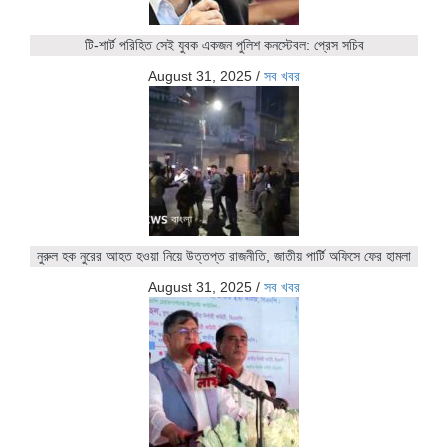
টি-শার্ট পরিহিত সেই যুবক একজন পুলিশ কনস্টেবল: প্রেস সচিব
August 31, 2025
/
সব খবর
নুরুল হক নুরের আহত হওয়া নিয়ে উত্তপ্ত রাজনীতি, জাতীয় পার্টি অফিসে ফের হামলা
August 31, 2025
/
সব খবর