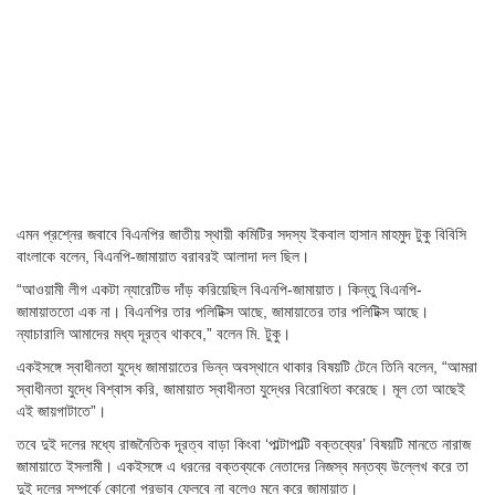
এমন প্রশ্নের জবাবে বিএনপির জাতীয় স্থায়ী কমিটির সদস্য ইকবাল হাসান মাহমুদ টুকু বিবিসি
বাংলাকে বলেন, বিএনপি-জামায়াত বরাবরই আলাদা দল ছিল।
“আওয়ামী লীগ একটা ন্যারেটিভ দাঁড় করিয়েছিল বিএনপি-জামায়াত। কিন্তু বিএনপি-
জামায়াততো এক না। বিএনপির তার পলিটিক্স আছে, জামায়াতের তার পলিটিক্স আছে।
ন্যাচারালি আমাদের মধ্য দূরত্ব থাকবে,” বলেন মি. টুকু।
একইসঙ্গে স্বাধীনতা যুদ্ধে জামায়াতের ভিন্ন অবস্থানে থাকার বিষয়টি টেনে তিনি বলেন, “আমরা
স্বাধীনতা যুদ্ধে বিশ্বাস করি, জামায়াত স্বাধীনতা যুদ্ধের বিরোধিতা করেছে। মূল তো আছেই
এই জায়গাটাতে”।
তবে দুই দলের মধ্যে রাজনৈতিক দূরত্ব বাড়া কিংবা ‘পাল্টাপাল্টি বক্তব্যের’ বিষয়টি মানতে নারাজ
জামায়াতে ইসলামী। একইসঙ্গে এ ধরনের বক্তব্যকে নেতাদের নিজস্ব মন্তব্য উল্লেখ করে তা
দুই দলের সম্পর্কে কোনো প্রভাব ফেলবে না বলেও মনে করে জামায়াত।