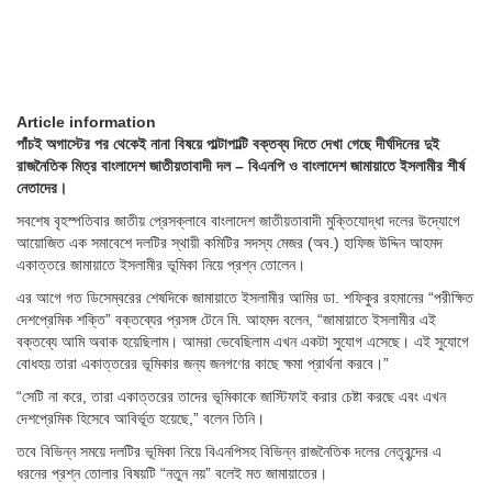
Article information
পাঁচই অগাস্টের পর থেকেই নানা বিষয়ে পাল্টাপাল্টি বক্তব্য দিতে দেখা গেছে দীর্ঘদিনের দুই
রাজনৈতিক মিত্র বাংলাদেশ জাতীয়তাবাদী দল – বিএনপি ও বাংলাদেশ জামায়াতে ইসলামীর শীর্ষ
নেতাদের।
সবশেষ বৃহস্পতিবার জাতীয় প্রেসক্লাবে বাংলাদেশ জাতীয়তাবাদী মুক্তিযোদ্ধা দলের উদ্যোগে
আয়োজিত এক সমাবেশে দলটির স্থায়ী কমিটির সদস্য মেজর (অব.) হাফিজ উদ্দিন আহমদ
একাত্তরে জামায়াতে ইসলামীর ভূমিকা নিয়ে প্রশ্ন তোলেন।
এর আগে গত ডিসেম্বরের শেষদিকে জামায়াতে ইসলামীর আমির ডা. শফিকুর রহমানের “পরীক্ষিত
দেশপ্রেমিক শক্তি” বক্তব্যের প্রসঙ্গ টেনে মি. আহমদ বলেন, “জামায়াতে ইসলামীর এই
বক্তব্যে আমি অবাক হয়েছিলাম। আমরা ভেবেছিলাম এখন একটা সুযোগ এসেছে। এই সুযোগে
বোধহয় তারা একাত্তরের ভূমিকার জন্য জনগণের কাছে ক্ষমা প্রার্থনা করবে।”
“সেটি না করে, তারা একাত্তরের তাদের ভূমিকাকে জাস্টিফাই করার চেষ্টা করছে এবং এখন
দেশপ্রেমিক হিসেবে আবির্ভূত হয়েছে,” বলেন তিনি।
তবে বিভিন্ন সময়ে দলটির ভূমিকা নিয়ে বিএনপিসহ বিভিন্ন রাজনৈতিক দলের নেতৃবৃন্দের এ
ধরনের প্রশ্ন তোলার বিষয়টি “নতুন নয়” বলেই মত জামায়াতের।