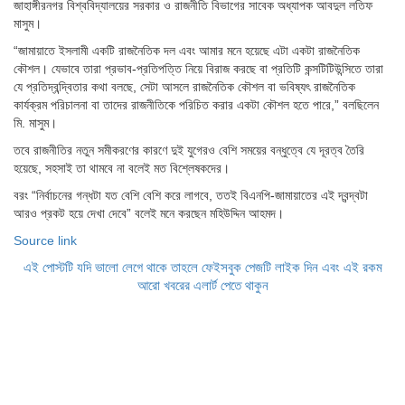
জাহাঙ্গীরনগর বিশ্ববিদ্যালয়ের সরকার ও রাজনীতি বিভাগের সাবেক অধ্যাপক আবদুল লতিফ
মাসুম।
“জামায়াতে ইসলামী একটি রাজনৈতিক দল এবং আমার মনে হয়েছে এটা একটা রাজনৈতিক
কৌশল। যেভাবে তারা প্রভাব-প্রতিপত্তি নিয়ে বিরাজ করছে বা প্রতিটি কন্সটিটিউন্সিতে তারা
যে প্রতিদ্বন্দ্বিতার কথা বলছে, সেটা আসলে রাজনৈতিক কৌশল বা ভবিষ্যৎ রাজনৈতিক
কার্যক্রম পরিচালনা বা তাদের রাজনীতিকে পরিচিত করার একটা কৌশল হতে পারে,” বলছিলেন
মি. মাসুম।
তবে রাজনীতির নতুন সমীকরণের কারণে দুই যুগেরও বেশি সময়ের বন্ধুত্বে যে দূরত্ব তৈরি
হয়েছে, সহসাই তা থামবে না বলেই মত বিশ্লেষকদের।
বরং “নির্বাচনের গন্ধটা যত বেশি বেশি করে লাগবে, ততই বিএনপি-জামায়াতের এই দ্বন্দ্বটা
আরও প্রকট হয়ে দেখা দেবে” বলেই মনে করছেন মহিউদ্দিন আহমদ।
Source link
এই পোস্টটি যদি ভালো লেগে থাকে তাহলে ফেইসবুক পেজটি লাইক দিন এবং এই রকম
আরো খবরের এলার্ট পেতে থাকুন