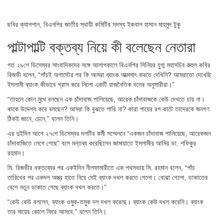
ছবির ক্যাপশান,
বিএনপির জাতীয় স্থায়ী কমিটির সদস্য ইকবাল হাসান মাহমুদ টুকু
পাল্টাপাল্টি বক্তব্য নিয়ে কী বলেছেন নেতারা
গত ২৯শে ডিসেম্বর সাংবাদিকদের সঙ্গে আলাপকালে বিএনপির সিনিয়র যুগ্ম মহাসচিব রুহুল কবির
রিজভী বলেন, “পাঁচই অগাস্টের পর কি আমরা ব্যাংক আত্মসাৎ করতে দেখিনি? আমরাতো দেখেছি
ইসলামী ব্যাংক কীভাবে গ্রাস করে নিলো একটি রাজনৈতিক দলের অনুসারীরা।”
“তাহলে কোন মুখে বলছেন এক চাঁদাবাজ পালিয়েছে, আরেক চাঁদাবাজকে কেউ দেখতে চায় না।
কাকে উদ্দেশ্য করে বলছেন? আমরা কি বুঝতে পারি না? কারা পায়ের রগ কাটে তাদেরকে জনগণ
ঠিকই জানে, চেনে,” বলেন তিনি।
এর দুইদিন আগে ২৭শে ডিসেম্বর দলটির কর্মী সম্মেলনে “একজন চাঁদাবাজ পালিয়েছে, আরেকজন
চাঁদাবাজিতে লেগে গেছে” বলে মন্তব্য করেছিলেন জামায়াতে ইসলামীর আমির ডা. শফিকুর
রহমান।
মি. রিজভীর বক্তব্যের পর একইদিন নীলফামারীতে এক পথসভায় মি. রহমান বলেন, “পাঁচ
তারিখের পর একদল অস্ত্র হাতে নিয়ে সেই ব্যাংক দখল করতে গেলো। বোঝা গেলো, ডাকাতের
বেশে নতুন ডাকাত গেছে ব্যাংক দখল করতে।”
“কেউ কেউ বললেন, ব্যাংক ওমুক-তমুক দল দখল করেছে। ব্যাংক কেউ দখল করেনি। ব্যাংক
তার মায়ের কোলে ফিরে আসবে,” বলেন তিনি।