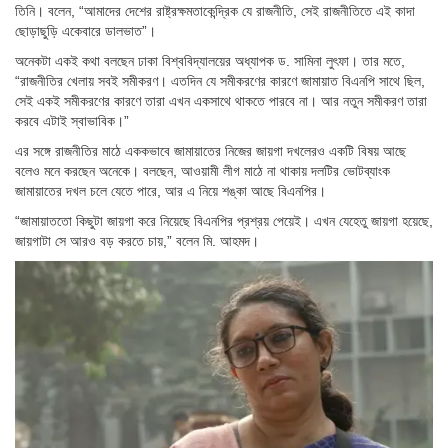
তিনি। বলেন, “আমাদের দেশের রাষ্ট্রক্ষমতাকেন্দ্রিক যে রাজনীতি, সেই রাজনীতিতে এই কাদা
ছোড়াছুড়ি একেবারে ডালভাত”।
অনেকটা একই কথা বলছেন ঢাকা বিশ্ববিদ্যালয়ের অধ্যাপক ড. সামিনা লুৎফা। তার মতে,
“রাজনীতির খেলায় সবই সমীকরণ। এতদিন যে সমীকরণের কারণে জামায়াত বিএনপি সাথে ছিল,
সেই একই সমীকরণের কারণে তারা এখন একসাথে থাকতে পারবে না। আর নতুন সমীকরণ তারা
করবে এটাই স্বাভাবিক।”
এর সঙ্গে রাজনীতির মাঠে এককভাবে জামায়াতের নিজের জায়গা দখলেরও একটি বিষয় আছে
বলেও মনে করছেন অনেকে। বলছেন, আওয়ামী লীগ মাঠে না থাকায় দলটির ভোটব্যাংক
জামায়াতের দখল চলে যেতে পারে, আর এ নিয়ে শঙ্কা আছে বিএনপির।
“জামায়াততো কিছুটা জায়গা করে নিয়েছে বিএনপির প্রশ্রয় পেয়েই। এখন যেহেতু জায়গা হয়েছে,
জায়গাটা সে আরও বড় করতে চায়,” বলেন মি. আহমদ।