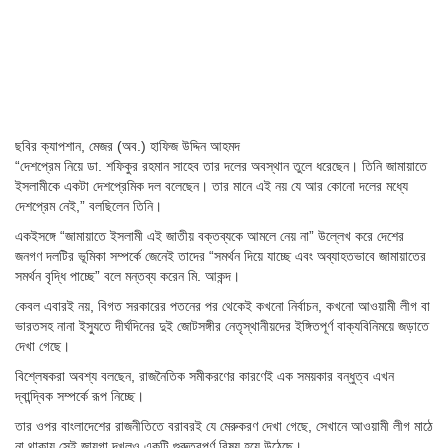
ছবির ক্যাপশান,
মেজর (অব.) হাফিজ উদ্দিন আহমদ
“দেশপ্রেম নিয়ে ডা. শফিকুর রহমান সাহেব তার দলের অবস্থান তুলে ধরেছেন। তিনি জামায়াতে
ইসলামীকে একটা দেশপ্রেমিক দল বলেছেন। তার মানে এই নয় যে আর কোনো দলের মধ্যে
দেশপ্রেম নেই,” বলছিলেন তিনি।
একইসঙ্গে “জামায়াতে ইসলামী এই জাতীয় বক্তব্যকে আমলে নেয় না” উল্লেখ করে দেশের
জনগণ দলটির ভূমিকা সম্পর্কে জেনেই তাদের “সমর্থন দিয়ে যাচ্ছে এবং অব্যাহতভাবে জামায়াতের
সমর্থন বৃদ্ধি পাচ্ছে” বলে মন্তব্য করেন মি. আকন্দ।
কেবল এবারই নয়, বিগত সরকারের পতনের পর থেকেই কখনো নির্বাচন, কখনো আওয়ামী লীগ বা
ভারতসহ নানা ইস্যুতে দীর্ঘদিনের দুই জোটসঙ্গীর নেতৃস্থানীয়দের ইঙ্গিতপূর্ণ বাক্যবিনিময়ে জড়াতে
দেখা গেছে।
বিশ্লেষকরা অবশ্য বলছেন, রাজনৈতিক সমীকরণের কারণেই এক সময়কার বন্ধুত্ব এখন
দ্বান্দ্বিক সম্পর্কে রূপ নিচ্ছে।
তার ওপর বাংলাদেশের রাজনীতিতে বরাবরই যে মেরুকরণ দেখা গেছে, সেখানে আওয়ামী লীগ মাঠে
না থাকায় সেই জায়গা দখলও একটি গুরুত্বপূর্ণ বিষয় হয়ে উঠেছে।