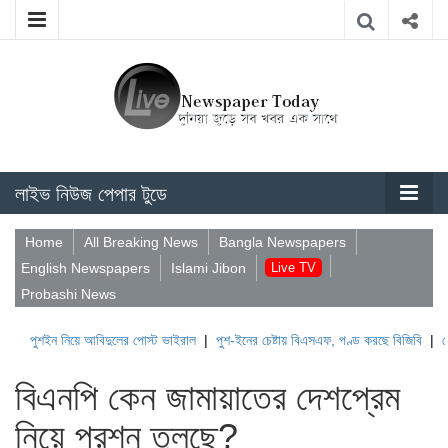
লাইভ নিউজ পেপার টুডে
Home
All Breaking News
Bangla Newspapers
English Newspapers
Islami Jibon
Live TV
Probashi News
িয়ে আবিদুলের পোস্ট ভাইরাল
|
পুশ-ইনের চেষ্টায় বিএসএফ, পণ্ড করছে বিজিবি
|
লেবাননের ঐতিহা
বিএনপি কেন জামায়াতের দেশপ্রেম
নিয়ে প্রশ্ন তুলছে?