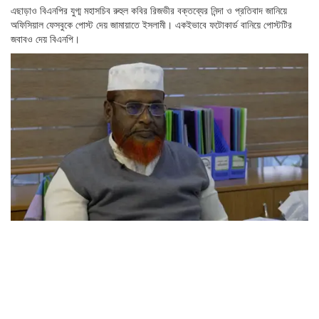
এছাড়াও বিএনপির যুগ্ম মহাসচিব রুহুল কবির রিজভীর বক্তব্যের নিন্দা ও প্রতিবাদ জানিয়ে
অফিসিয়াল ফেসবুকে পোস্ট দেয় জামায়াতে ইসলামী। একইভাবে ফটোকার্ড বানিয়ে পোস্টটির
জবাবও দেয় বিএনপি।