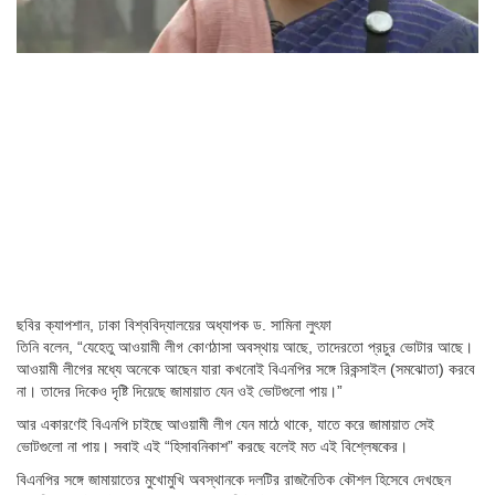
ছবির ক্যাপশান,
ঢাকা বিশ্ববিদ্যালয়ের অধ্যাপক ড. সামিনা লুৎফা
তিনি বলেন, “যেহেতু আওয়ামী লীগ কোণঠাসা অবস্থায় আছে, তাদেরতো প্রচুর ভোটার আছে।
আওয়ামী লীগের মধ্যে অনেকে আছেন যারা কখনোই বিএনপির সঙ্গে রিকন্সাইল (সমঝোতা) করবে
না। তাদের দিকেও দৃষ্টি দিয়েছে জামায়াত যেন ওই ভোটগুলো পায়।”
আর একারণেই বিএনপি চাইছে আওয়ামী লীগ যেন মাঠে থাকে, যাতে করে জামায়াত সেই
ভোটগুলো না পায়। সবাই এই “হিসাবনিকাশ” করছে বলেই মত এই বিশ্লেষকের।
বিএনপির সঙ্গে জামায়াতের মুখোমুখি অবস্থানকে দলটির রাজনৈতিক কৌশল হিসেবে দেখছেন