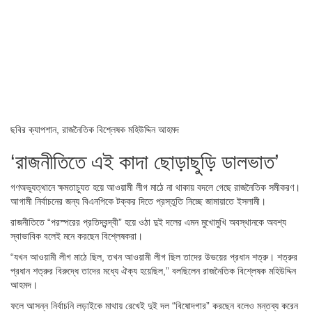
ছবির ক্যাপশান,
রাজনৈতিক বিশ্লেষক মহিউদ্দিন আহমদ
‘রাজনীতিতে এই কাদা ছোড়াছুড়ি ডালভাত’
গণঅভ্যুত্থানে ক্ষমতাচ্যুত হয়ে আওয়ামী লীগ মাঠে না থাকায় বদলে গেছে রাজনৈতিক সমীকরণ।
আগামী নির্বাচনের জন্য বিএনপিকে টক্কর দিতে প্রস্তুতি নিচ্ছে জামায়াতে ইসলামী।
রাজনীতিতে “পরস্পরের প্রতিদ্বন্দ্বী” হয়ে ওঠা দুই দলের এমন মুখোমুখি অবস্থানকে অবশ্য
স্বাভাবিক বলেই মনে করছেন বিশ্লেষকরা।
“যখন আওয়ামী লীগ মাঠে ছিল, তখন আওয়ামী লীগ ছিল তাদের উভয়ের প্রধান শত্রু। শত্রুর
প্রধান শত্রুর বিরুদ্ধে তাদের মধ্যে ঐক্য হয়েছিল,” বলছিলেন রাজনৈতিক বিশ্লেষক মহিউদ্দিন
আহমদ।
ফলে আসন্ন নির্বাচনি লড়াইকে মাথায় রেখেই দুই দল “বিষোদগার” করছেন বলেও মন্তব্য করেন