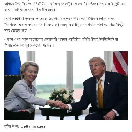
বাণিজ্য উপদেষ্টা শেখ বশিরউদ্দীন। যদিও যুক্তরাষ্ট্রের দেওয়া ‘নন ডিসক্লোজার এগ্রিমেন্ট’ এর
কারণে সেই আলোচনাও ছিল সীমাবদ্ধ।
পোশাক শিল্প মালিকদের সংগঠন বিজিএমইএ’র একজন শীর্ষ নেতা বিবিসি বাংলাকে বলেন,
“আমাদের সঙ্গে সরকার যোগাযোগ করেছে। সমস্যার যৌক্তিক সমাধানে আমাদের কাছে কিছুটা
সময় চেয়েছে তারা।”
এছাড়া এখন শুল্ক আলোচনায় বেসরকারি গবেষণা প্রতিষ্ঠান পলিসি রিসার্চ ইনস্টিটিউট বা
পিআরআইকেও যুক্ত করেছে সরকার।
ছবির উৎস,
Getty Images