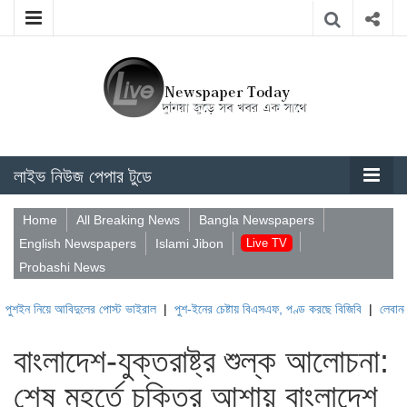
লাইভ নিউজ পেপার টুডে
Home
All Breaking News
Bangla Newspapers
English Newspapers
Islami Jibon
Live TV
Probashi News
বিদুলের পোস্ট ভাইরাল
|
পুশ-ইনের চেষ্টায় বিএসএফ, পণ্ড করছে বিজিবি
|
লেবাননের ঐতিহাসিক ব
বাংলাদেশ-যুক্তরাষ্ট্র শুল্ক আলোচনা:
শেষ মুহূর্তে চুক্তির আশায় বাংলাদেশ