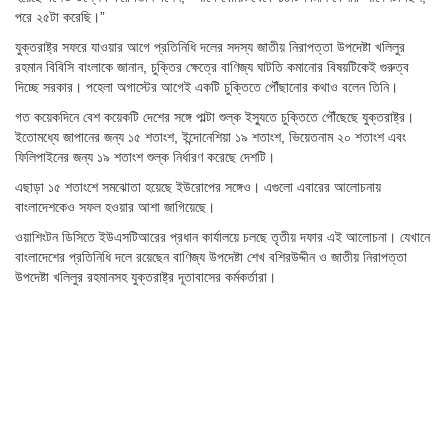
পরে ২৫টা করেছি।”
যুক্তরাষ্ট্র সফরে যাওয়ার আগে প্রতিনিধি দলের সদস্য জাতীয় নিরাপত্তা উপদেষ্টা খলিলুর
রহমান বিবিসি বাংলাকে জানান, চুক্তির ক্ষেত্রে বাণিজ্য ঘাটতি কমানোর
বিষয়টিকেই গুরুত্ব
দিচ্ছে সরকার। পহেলা অগাস্টের আগেই একটি চুক্তিতে পৌঁছানোর কথাও বলেন তিনি।
গত কয়েকদিনে বেশ কয়েকটি দেশের সঙ্গে পাল্টা শুল্ক ইস্যুতে চুক্তিতে পৌঁছেছে যুক্তরাষ্ট্র।
ইতোমধ্যে জাপানের জন্য ১৫ শতাংশ, ইন্দোনেশিয়া ১৯ শতাংশ, ভিয়েতনাম ২০ শতাংশ এবং
ফিলিপাইনের জন্য ১৯ শতাংশ শুল্ক নির্ধারণ করেছে দেশটি।
এছাড়া ১৫ শতাংশে সমঝোতা হয়েছে ইউরোপের সঙ্গেও। এগুলো এবারের আলোচনায়
বাংলাদেশকেও সফল হওয়ার আশা জাগিয়েছে।
ওয়াশিংটন ডিসিতে ইউএসটিআরের প্রধান কার্যালয়ে চলছে তৃতীয় দফার এই আলোচনা। যেখানে
বাংলাদেশের প্রতিনিধি দলে রয়েছেন বাণিজ্য উপদেষ্টা শেখ বশিরউদ্দীন ও জাতীয় নিরাপত্তা
উপদেষ্টা খলিলুর রহমানসহ যুক্তরাষ্ট্র দূতাবাসের কর্মকর্তারা।