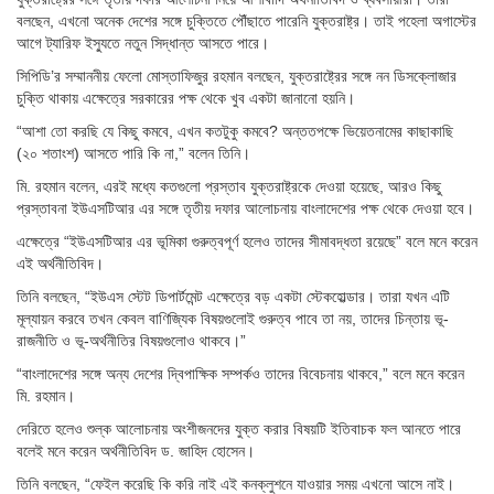
বলছেন, এখনো অনেক দেশের সঙ্গে চুক্তিতে পৌঁছাতে পারেনি যুক্তরাষ্ট্র। তাই পহেলা অগাস্টের
আগে ট্যারিফ ইস্যুতে নতুন সিদ্ধান্ত আসতে পারে।
সিপিডি’র সম্মাননীয় ফেলো মোস্তাফিজুর রহমান বলছেন, যুক্তরাষ্ট্রের সঙ্গে নন ডিসক্লোজার
চুক্তি থাকায় এক্ষেত্রে সরকারের পক্ষ থেকে খুব একটা জানানো হয়নি।
“আশা তো করছি যে কিছু কমবে, এখন কতটুকু কমবে? অন্ততপক্ষে ভিয়েতনামের কাছাকাছি
(২০ শতাংশ) আসতে পারি কি না,” বলেন তিনি।
মি. রহমান বলেন, এরই মধ্যে কতগুলো প্রস্তাব যুক্তরাষ্ট্রকে দেওয়া হয়েছে, আরও কিছু
প্রস্তাবনা ইউএসটিআর এর সঙ্গে তৃতীয় দফার আলোচনায় বাংলাদেশের পক্ষ থেকে দেওয়া হবে।
এক্ষেত্রে “ইউএসটিআর এর ভূমিকা গুরুত্বপূর্ণ হলেও তাদের সীমাবদ্ধতা রয়েছে” বলে মনে করেন
এই অর্থনীতিবিদ।
তিনি বলছেন, “ইউএস স্টেট ডিপার্টমেন্ট এক্ষেত্রে বড় একটা স্টেকহোল্ডার। তারা যখন এটি
মূল্যায়ন করবে তখন কেবল বাণিজ্যিক বিষয়গুলোই গুরুত্ব পাবে তা নয়, তাদের চিন্তায় ভূ-
রাজনীতি ও ভূ-অর্থনীতির বিষয়গুলোও থাকবে।”
“বাংলাদেশের সঙ্গে অন্য দেশের দ্বিপাক্ষিক সম্পর্কও তাদের বিবেচনায় থাকবে,” বলে মনে করেন
মি. রহমান।
দেরিতে হলেও শুল্ক আলোচনায় অংশীজনদের যুক্ত করার বিষয়টি ইতিবাচক ফল আনতে পারে
বলেই মনে করেন অর্থনীতিবিদ ড. জাহিদ হোসেন।
তিনি বলছেন, “ফেইল করেছি কি করি নাই এই কনক্লুশনে যাওয়ার সময় এখনো আসে নাই।