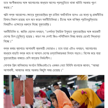
তবে অংশীজনদের সঙ্গে আলোচনার মাধ্যমে আগের প্রস্তুতিতে থাকা ঘাটতি সরকার পূরণ
করছে।”
পাল্টা শুল্ক আরোপের ক্ষেত্রে যুক্তরাষ্ট্রের মূল চাহিদা অর্থনৈতিক হলেও এর মধ্যে ভূ-রাজনীতির
হিসাব-নিকাশ রয়েছে বলে মনে করেন অর্থনীতিবিদরা। চীনের সঙ্গে বাণিজ্য প্রতিদ্বন্দ্বিতার
বিষয়টিও এক্ষেত্রে গুরুত্ব দিচ্ছে যুক্তরাষ্ট্র।
অর্থনীতিবিদ ড. জাহিদ হোসেন বলছেন, “এপর্যন্ত ট্যারিফ ইস্যুতে যুক্তরাষ্ট্রের সঙ্গে কয়েকটি
দেশের ডিল (চুক্তি) হয়েছে। কারণ সব দেশই জিও-পলিটিকাল বিষয় মাথায় রেখেই সিদ্ধান্ত
নিচ্ছে।”
শুল্ক কমার ব্যাপারে আশাবাদী ব্যবসায়ী নেতারাও। তবে তারা এটাও বলছেন, আলোচনার
মাধ্যমে বাড়তি শুল্ক কমে না আসলে দেশের রপ্তানিকারকরা বিপদে পড়বে। বিশেষ করে যারা
যুক্তরাষ্ট্রের বাজারে বেশি মাত্রায় নির্ভরশীল।
পোশাক শিল্প মালিকদের সংগঠন বিজিএমইএ’র একজন নেতা বিবিসি বাংলাকে জানান, “আমরা
আশাবাদী, আমাদের কাছে সরকার কিছুটা সময় চেয়েছে।”