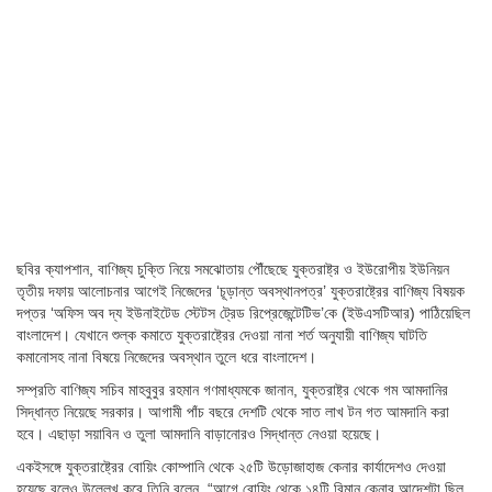
ছবির ক্যাপশান,
বাণিজ্য চুক্তি নিয়ে সমঝোতায় পৌঁছেছে যুক্তরাষ্ট্র ও ইউরোপীয় ইউনিয়ন
তৃতীয় দফায় আলোচনার আগেই নিজেদের ‘চূড়ান্ত অবস্থানপত্র’ যুক্তরাষ্ট্রের বাণিজ্য বিষয়ক
দপ্তর ‘অফিস অব দ্য ইউনাইটেড স্টেটস ট্রেড রিপ্রেজেন্টেটিভ’কে (ইউএসটিআর) পাঠিয়েছিল
বাংলাদেশ। যেখানে শুল্ক কমাতে যুক্তরাষ্ট্রের দেওয়া নানা শর্ত অনুযায়ী বাণিজ্য ঘাটতি
কমানোসহ নানা বিষয়ে নিজেদের অবস্থান তুলে ধরে বাংলাদেশ।
সম্প্রতি বাণিজ্য সচিব মাহবুবুর রহমান গণমাধ্যমকে জানান, যুক্তরাষ্ট্র থেকে গম আমদানির
সিদ্ধান্ত নিয়েছে সরকার। আগামী পাঁচ বছরে দেশটি থেকে সাত লাখ টন গত আমদানি করা
হবে। এছাড়া সয়াবিন ও তুলা আমদানি বাড়ানোরও সিদ্ধান্ত নেওয়া হয়েছে।
একইসঙ্গে যুক্তরাষ্ট্রের বোয়িং কোম্পানি থেকে ২৫টি উড়োজাহাজ কেনার কার্যাদেশও দেওয়া
হয়েছে বলেও উল্লেখ করে তিনি বলেন, “আগে বোয়িং থেকে ১৪টি বিমান কেনার আদেশটা ছিল,