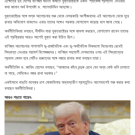
এক্ষেত্রে দুই দেশের বাণিজ্য ঘাটতি কমাতে যুক্তরাষ্ট্রকে একটি ‘প্যাকেজ প্রস্তাব’ দেওয়ার
কথা জানান অর্থ উপদেষ্টা ড. সালেহউদ্দিন আহমেদ।
যুক্তরাষ্ট্রের সঙ্গে শুল্ক আলোচনার শুরু থেকে বেসরকারি অংশীজনদের এই আলোচনা থেকে দূরে
রাখার অভিযোগ থাকলেও এবার তাদের সঙ্গেও সরকার যোগাযোগ করেছে বলে জানা গেছে।
অর্থনীতিবিদরা বলছেন, দীর্ঘদিন যারা যুক্তরাষ্ট্রের সঙ্গে ব্যবসা করছেন, যোগাযোগ রাখেন তাদের
এই প্রক্রিয়ায় আরও আগেই যুক্ত করা উচিত ছিল।
বাণিজ্য আলোচনার পাশাপাশি ভূ-রাজনৈতিক এবং ভূ-অর্থনৈতিক দিকগুলো বিবেচনায় রেখেই
সিদ্ধান্ত নেওয়ার পরামর্শ বিশেষজ্ঞদের। বাণিজ্য সহযোগী দেশগুলোর ওপর এই সিদ্ধান্তের
প্রভাব কেমন হবে সেটিও গুরুত্বের সঙ্গে নজরে রাখার কথা বলছেন তারা।
অর্থনীতিবিদ ড. জাহিদ হোসেন বলছেন, “আমাদের কাঁধে বন্দুক রেখে যেন অন্য কেউ গুলি চালাতে
না পারে, সেদিকেও নজর রাখা দরকার।”
একইসাথে বাড়তি শুল্কের চাপ মোকাবিলায় অভ্যন্তরীণ প্রস্তুতিও আগেভাগেই শুরু করার কথা
বলছেন অর্থনীতিবিদরা।
আরও পড়তে পারেন-