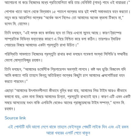
আলোচনা না করে নিজেদের মধ্যে প্রতিযোগিতা করি তার বেনিফিট (লাভ) পাবে ওই বায়াররা।”
পোশাক খাতে আগে থেকে বিদ্যমান ১৫ শতাংশ শুল্কের ভার দুই পক্ষই সমানভাবে বহন করতো।
নতুন করে আরোপিত শুল্কের “অর্ধেক অংশ নিলেও তো আমাদের অনেক ব্যবসা টিকবে না,”
বলেন মি. হোসেন।
তিনি বলছেন, “এই শুল্ক কবে কার্যকর হবে তা নিয়ে এখনো সন্দেহ আছে। কারণ ট্রাম্পের
সাম্প্রতিক বিভিন্ন মন্তব্যের কারণে এ নিয়ে নিশ্চিত করে বলা কঠিন। তারপরও ট্যারিফ
শেয়ারের বিষয়ে আমাদের একটা প্রস্তুতি রাখা উচিত।”
পরিস্থিতি সামলাতে নিজেদের প্রস্তুতি রাখার কথা বলছেন গবেষণা সংস্থা সিপিডি’র সম্মানীয়
ফেলো মোস্তাফিজুর রহমান।
তিনি বলছেন, “আমাদের ডমেস্টিক প্রিপারেশন অবশ্যই লাগবে। কষ্ট অব ডুয়িং বিজনেস যদি
আমি কমাতে পারি তাহলে কিন্তু অতিরিক্ত শুল্কের কিছুটা চাপ আমাদের এক্সপোর্টাররা বহন
করতে পারবেন।”
এছাড়া “আমাদের উৎপাদনশীলতা কীভাবে বৃদ্ধি করা যায়, আমাদের লিড টাইম আরও কীভাবে
কমানো যায়, এমন নানা বিষয়ে আমাদের চিন্তা, প্রস্তুতি রাখতেই হবে। কারণ এটি এমন একটি
সময়ে আসতেছে যখন নাকি এলডিসি থেকেও আদের গ্রাজুয়েমনের টাইম সম্পন্ন,” বলেন মি.
রহমান।
Source link
এই পোস্টটি যদি ভালো লেগে থাকে তাহলে ফেইসবুক পেজটি লাইক দিন এবং এই রকম
আরো খবরের এলার্ট পেতে থাকুন