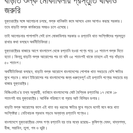
বাড়তি শুল্ক মোকাবিলায় প্রস্তুতি থাকাও
জরুরি
যুক্তরাষ্ট্রে সঙ্গে আলোচনা চলছে, শুল্ক খানিকটা কমে আসবে এমন আশাও করছে সরকার।
তবে বাড়তি শুল্ক কার্যকরের সময়ও চলে এসেছে।
তাই আলোচনার পাশাপাশি সেই চাপ মোকাবিলায় সরকার ও রপ্তানি খাত সংশ্লিষ্টদের প্রস্তুত
রাখার কথা বলছেন অর্থনীতিবিদরা।
যুক্তরাষ্ট্রের বাজারে আগে বাংলাদেশ থেকে রপ্তানি হওয়া পণ্যে গড়ে ১৫ শতাংশ শুল্ক দিতে
হতো। কিন্তু বাড়তি শুল্ক আরোপের পর তা যদি ৩৫ শতাংশই থাকে তাহলে এই গড় দাঁড়াবে
৫০ শতাংশ।
অর্থনীতিবিদরা বলছেন, বাড়তি শুল্ক আরোপে বাংলাদেশের পোশাক খাত সবচেয়ে বেশি ক্ষতির
মুখে পড়বে। কারণ ইউরোপের পর বাংলাদেশের জন্য গুরুত্বপূর্ণ এই রপ্তানি পণ্যের সবচেয়ে বড়
বাজার যুক্তরাষ্ট্র।
বিজিএমইএ’র তথ্য অনুযায়ী, বর্তমানে বাংলাদেশের মোট বৈশ্বিক রপ্তানির ১৭ থেকে ১৮
শতাংশই যায় যুক্তরাষ্ট্রে। আর্থিক পরিমাণে যা প্রায় আট বিলিয়ন ডলার।
বাড়তি শুল্ক আরোপের ফলে এই খাত বড় ধরনের ক্ষতির মুখে পড়বে বলেই মনে করে খাত
সংশ্লিষ্টরা। নেতিবাচক প্রভাব পড়বে অন্যান্য রপ্তানি পণ্যেও।
বাংলাদেশে যুক্তরাষ্ট্রের যেসব পণ্য রপ্তানি হয় তার মধ্যে রয়েছে– কৃষিপণ্য যেমন, খাদ্যশস্য,
বীজ, সয়াবিন, তুলা, গম ও ভুট্টা।