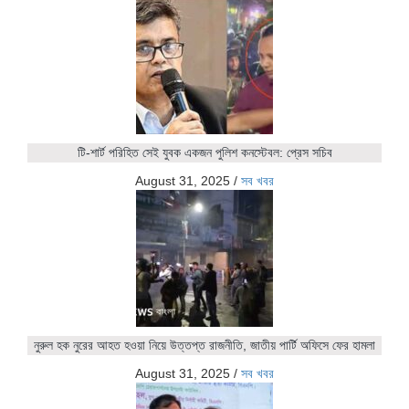
টি-শার্ট পরিহিত সেই যুবক একজন পুলিশ কনস্টেবল: প্রেস সচিব
August 31, 2025
/
সব খবর
নুরুল হক নুরের আহত হওয়া নিয়ে উত্তপ্ত রাজনীতি, জাতীয় পার্টি অফিসে ফের হামলা
August 31, 2025
/
সব খবর