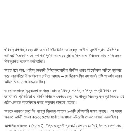
ছবির ক্যাপশান,
ফেব্রুয়ারিতে ওয়াশিংটন ডিসি-তে নরেন্দ্র মোদী ও তুলসী গ্যাবার্ডের বৈঠক
এই দুটি বৈঠকেই বাংলাদেশ পরিস্থিতি আলোচ্য সূচিতে ছিল বলে বিবিসিকে আভাস দিয়েছেন
শীর্ষস্থানীয় সরকারি কর্মকর্তারা।
ভারত মনে করে, খালিস্থানপন্থী বিচ্ছিন্নতাবাদীরা দীর্ঘদিন ধরেই আমেরিকার মাটিকে ব্যবহার
করে ভারতবিরোধী কার্যকলাপ চালিয়ে আসছে – সে দিকেও মিস গ্যাবার্ডের দৃষ্টি আকর্ষণ করেন
অজিত ডোভাল ও রাজনাথ সিং।
ভারত সরকারের সূত্রগুলো জানাচ্ছে, ভারতে নিষিদ্ধ সংগঠন, খালিস্তানপন্থী ‘শিখস ফর
জাস্টিসে’র প্রতিষ্ঠাতা ও মার্কিন নাগরিক গুরপতওয়ন্ত সিং পান্নুর বিরুদ্ধে ব্যবস্থা নিতেও এই
বৈঠকগুলোতে আমেরিকার কাছে অনুরোধ জানানো হয়েছে।
ভারতে গুরপতওয়ন্ত সিং পান্নুর বিরুদ্ধে অন্তত ১০৪টি ফৌজদারি মামলা ঝুলছে। এর মধ্যে
অন্তত আটটি মামলা করেছে দেশের সর্বোচ্চ সন্ত্রাসবাদ-বিরোধী তদন্ত সংস্থা এনআইএ।
আগামিকাল মঙ্গলবার (১৮ মার্চ) দিল্লিতে তুলসী গ্যাবার্ড যোগ দেবেন ‘রাইসিনা ডায়ালগ’ নামে