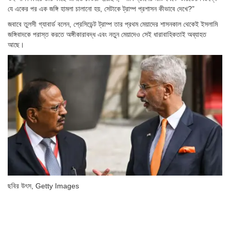
যে একের পর এক জঙ্গি হামলা চালানো হয়, সেটাকে ট্রাম্প প্রশাসন কীভাবে দেখে?”
জবাবে তুলসী গ্যাবার্ড বলেন, প্রেসিডেন্ট ট্রাম্প তার প্রথম মেয়াদের শাসনকাল থেকেই ইসলামি
জঙ্গিবাদকে পরাস্ত করতে অঙ্গীকারাবদ্ধ এবং নতুন মেয়াদেও সেই ধারাবাহিকতাই অব্যাহত
আছে।
ছবির উৎস,
Getty Images