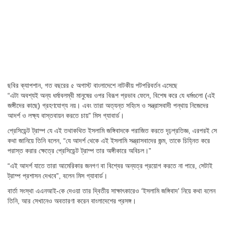
ছবির ক্যাপশান,
গত বছরের ৫ অগাস্ট বাংলাদেশে নাটকীয় পটপরিবর্তন এসেছে
“এটা অবশ্যই অন্য ধর্মাবলম্বী মানুষের ওপর বিরূপ প্রভাব ফেলে, বিশেষ করে যে ধর্মগুলো (এই
জঙ্গীদের কাছে) গ্রহণযোগ্য নয়। এবং তারা অত্যন্ত সহিংস ও সন্ত্রাসবাদী পন্থায় নিজেদের
আদর্শ ও লক্ষ্য বাস্তবায়ন করতে চায়” মিস গ্যাবার্ড।
প্রেসিডেন্ট ট্রাম্প যে এই তথাকথিত ইসলামি জঙ্গিবাদকে পরাজিত করতে দৃঢ়প্রতিজ্ঞ, এরপরই সে
কথা জানিয়ে তিনি বলেন, “যে আদর্শ থেকে এই ইসলামি সন্ত্রাসবাদের জন্ম, তাকে চিহ্নিত করে
পরাস্ত করার ক্ষেত্রে প্রেসিডেন্ট ট্রাম্প তার অঙ্গীকারে অবিচল।”
“এই আদর্শ যাতে তারা আমেরিকার জনগণ বা বিশ্বের অন্যত্র প্রয়োগ করতে না পারে, সেটাই
ট্রাম্প প্রশাসন দেখবে”, বলেন মিস গ্যাবার্ড।
বার্তা সংস্থা এএনআই-কে দেওয়া তার দ্বিতীয় সাক্ষাৎকারেও ‘ইসলামি জঙ্গিবাদ’ নিয়ে কথা বলেন
তিনি, আর সেখানেও অবতারণা করেন বাংলাদেশের প্রসঙ্গ।