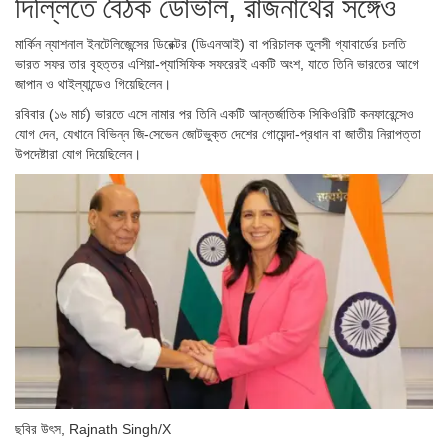
দিল্লিতে বৈঠক ডোভাল, রাজনাথের সঙ্গেও
মার্কিন ন্যাশনাল ইনটেলিজেন্সের ডিরেক্টর (ডিএনআই) বা পরিচালক তুলসী গ্যাবার্ডের চলতি
ভারত সফর তার বৃহত্তর এশিয়া-প্যাসিফিক সফরেরই একটি অংশ, যাতে তিনি ভারতের আগে
জাপান ও থাইল্যান্ডেও গিয়েছিলেন।
রবিবার (১৬ মার্চ) ভারতে এসে নামার পর তিনি একটি আন্তর্জাতিক সিকিওরিটি কনফারেন্সেও
যোগ দেন, যেখানে বিভিন্ন জি-সেভেন জোটভুক্ত দেশের গোয়েন্দা-প্রধান বা জাতীয় নিরাপত্তা
উপদেষ্টারা যোগ দিয়েছিলেন।
ছবির উৎস,
Rajnath Singh/X