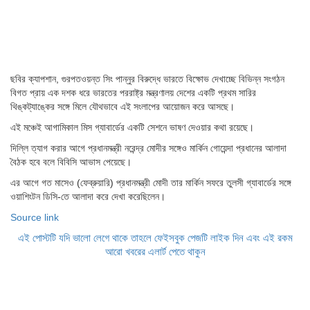
ছবির ক্যাপশান,
গুরপতওয়ন্ত সিং পান্নুর বিরুদ্ধে ভারতে বিক্ষোভ দেখাচ্ছে বিভিন্ন সংগঠন
বিগত প্রায় এক দশক ধরে ভারতের পররাষ্ট্র মন্ত্রণালয় দেশের একটি প্রথম সারির
থিঙ্কট্যাঙ্কের সঙ্গে মিলে যৌথভাবে এই সংলাপের আয়োজন করে আসছে।
এই মঞ্চেই আগামিকাল মিস গ্যাবার্ডের একটি সেশনে ভাষণ দেওয়ার কথা রয়েছে।
দিল্লি ত্যাগ করার আগে প্রধানমন্ত্রী নরেন্দ্র মোদীর সঙ্গেও মার্কিন গোয়েন্দা প্রধানের আলাদা
বৈঠক হবে বলে বিবিসি আভাস পেয়েছে।
এর আগে গত মাসেও (ফেব্রুয়ারি) প্রধানমন্ত্রী মোদী তার মার্কিন সফরে তুলসী গ্যাবার্ডের সঙ্গে
ওয়াশিংটন ডিসি-তে আলাদা করে দেখা করেছিলেন।
Source link
এই পোস্টটি যদি ভালো লেগে থাকে তাহলে ফেইসবুক পেজটি লাইক দিন এবং এই রকম
আরো খবরের এলার্ট পেতে থাকুন