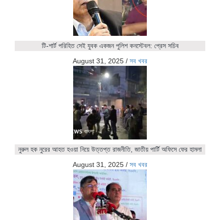
টি-শার্ট পরিহিত সেই যুবক একজন পুলিশ কনস্টেবল: প্রেস সচিব
August 31, 2025
/
সব খবর
নুরুল হক নুরের আহত হওয়া নিয়ে উত্তপ্ত রাজনীতি, জাতীয় পার্টি অফিসে ফের হামলা
August 31, 2025
/
সব খবর