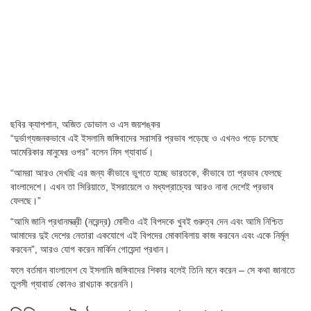
ছবির ক্যাপশান,
অজিত ডোভাল ও এস জয়শঙ্কর
“দুর্ভাগ্যজনকভাবে এই ইসলামি জঙ্গিবাদের সরাসরি প্রভাব পড়েছে ও এখনও পড়ে চলেছে
আমেরিকার মানুষের ওপর” বলেন মিস গ্যাবার্ড।
“আমরা আরও দেখছি এর জন্য কীভাবে ভুগতে হচ্ছে ভারতকে, কীভাবে তা প্রভাব ফেলছে
বাংলাদেশে। এখন তা সিরিয়াতে, ইসরায়েলে ও মধ্যপ্রাচ্যের আরও নানা দেশেই প্রভাব
ফেলছে।”
“আমি জানি প্রধানমন্ত্রী (নরেন্দ্র) মোদীও এই বিপদকে খুবই গুরুত্ব দেন এবং আমি নিশ্চিত
আমাদের দুই দেশের নেতারা একযোগে এই বিপদের মোকাবিলায় কাজ করবেন এবং একে নির্মূল
করবেন”, আরও যোগ করেন মার্কিন গোয়েন্দা প্রধান।
ফলে বর্তমান বাংলাদেশ যে ইসলামি জঙ্গিবাদের শিকার বলেই তিনি মনে করেন – সে কথা জানাতে
তুলসী গ্যাবার্ড কোনও রাখঢাক করেননি।