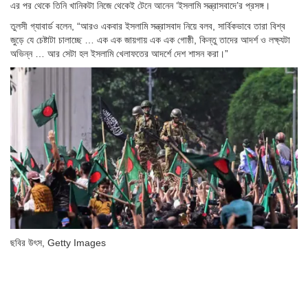
এর পর থেকে তিনি খানিকটা নিজে থেকেই টেনে আনেন ‘ইসলামি সন্ত্রাসবাদে’র প্রসঙ্গ।
তুলসী গ্যাবার্ড বলেন, “আরও একবার ইসলামি সন্ত্রাসবাদ নিয়ে বলব, সার্বিকভাবে তারা বিশ্ব
জুড়ে যে চেষ্টাটা চালাচ্ছে … এক এক জায়গায় এক এক গোষ্ঠী, কিন্তু তাদের আদর্শ ও লক্ষ্যটা
অভিন্ন … আর সেটা হল ইসলামি খেলাফতের আদর্শে দেশ শাসন করা।”
ছবির উৎস,
Getty Images