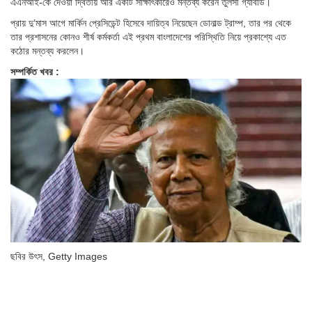
এএনআই-কে দেওয়া দ্বিতীয় আর একটি সাক্ষাৎকারেও মন্তব্য করেন তুলসী গ্যাবার্ড।
প্রায় দু’মাস আগে মার্কিন প্রেসিডেন্ট হিসেবে দায়িত্ব নিয়েছেন ডোনাল্ড ট্রাম্প, তার পর থেকে
তার প্রশাসনের কোনও শীর্ষ কর্মকর্তা এই প্রথম বাংলাদেশের পরিস্থিতি নিয়ে প্রকাশ্যে এত
কঠোর মন্তব্য করলেন।
সম্পর্কিত খবর :
ছবির উৎস,
Getty Images