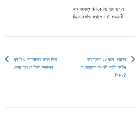
হজ ব্যবস্থাপনাকে বিশ্বের মডেল
হিসেবে দাঁড় করাতে চাই: ধর্মমন্ত্রী
র‌্যালি ও আলোচনার মধ্যে দিয়ে
ফারাক্কার ৫০ বছর: পদ্মাসহ
Post
বেনাপোলে মে দিবস উদযাপন
বাংলাদেশের নদ-নদী কতটা ক্ষতির
navigation
শিকার?