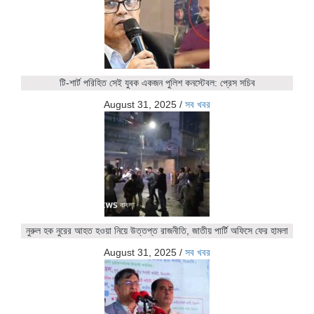
টি-শার্ট পরিহিত সেই যুবক একজন পুলিশ কনস্টেবল: প্রেস সচিব
August 31, 2025
/
সব খবর
নুরুল হক নুরের আহত হওয়া নিয়ে উত্তপ্ত রাজনীতি, জাতীয় পার্টি অফিসে ফের হামলা
August 31, 2025
/
সব খবর