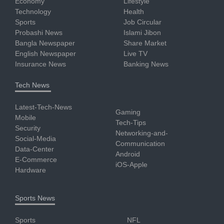
Economy
Lifestyle
Technology
Health
Sports
Job Circular
Probashi News
Islami Jibon
Bangla Newspaper
Share Market
English Newspaper
Live TV
Insurance News
Banking News
Tech News
Latest-Tech-News
Gaming
Mobile
Tech-Tips
Security
Networking-and-
Social-Media
Communication
Data-Center
Android
E-Commerce
iOS-Apple
Hardware
Sports News
Sports
NFL