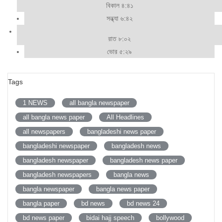
বিকাল ৪:৪১
সন্ধ্যা ৬:৪২
রাত ৮:০২
ভোর ৫:২৯
Tags
1 NEWS
all bangla newspaper
all bangla news paper
All Headlines
all newspapers
bangladeshi news paper
bangladeshi newspaper
bangladesh news
bangladesh newspaper
bangladesh news paper
bangladesh newspapers
bangla news
bangla newspaper
bangla news paper
bangla paper
bd news
bd news 24
bd news paper
bidai hajj speech
bollywood