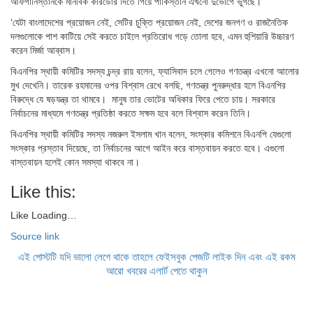
আফগানিস্তানকে মানবিক করিডোর দিতে গিয়ে পাকিস্তান এখনো দুর্ভোগে ভুগছে।
‘যেটা বাংলাদেশের প্রয়োজন নেই, সেটির চুক্তি প্রয়োজন নেই, দেশের জনগণ ও রাজনৈতিক
দলগুলোকে পাশ কাটিয়ে সেই করতে চাইলে প্রতিরোধ গড়ে তোলা হবে, এমন হুশিয়ারি উচ্চারণ
করেন মির্জা আব্বাস।
বিএনপির স্থায়ী কমিটির সদস্য চন্দ্র রায় বলেন, ফ্যাসিবাদ চলে গেলেও গণতন্ত্র এখনো আলোর
মুখ দেখেনি। তারেক রহমানের ওপর বিশ্বাস রেখে বলছি, গণতন্ত্র পুনরুদ্ধার হলে বিএনপির
বিরুদ্ধে যে ষড়যন্ত্র তা থামবে। মানুষ তার ভোটের অধিকার ফিরে পেতে চায়। সরকারে
নির্বাচনের মাধ্যমে গণতন্ত্র প্রতিষ্ঠা করতে সক্ষম হবে বলে বিশ্বাস করেন তিনি।
বিএনপির স্থায়ী কমিটির সদস্য নজরুল ইসলাম খান বলেন, সংস্কার কমিশনে বিএনপি যেগুলো
সংস্কার প্রস্তাব দিয়েছে, তা নির্বাচনের আগে আইন করে বাস্তবায়ন করতে হবে। এগুলো
বাস্তবায়ন হলেই কোন সমস্যা থাকবে না।
Like this:
Like
Loading…
Source link
এই পোস্টটি যদি ভালো লেগে থাকে তাহলে ফেইসবুক পেজটি লাইক দিন এবং এই রকম
আরো খবরের এলার্ট পেতে থাকুন