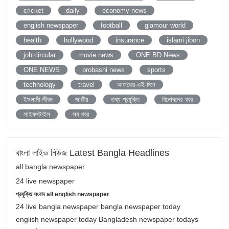
cricket
daily
economy news
english newspaper
football
glamour world
health
hollywood
insurance
islami jibon
job circular
movie news
ONE BD News
ONE NEWS
probashi news
sports
technology
travel
আজকের-এই-দিনে
ইসলামী-জীবন
জাতীয়
তথ্য-প্রযুক্তি
বিনোদনের খবর
লাইফস্টাইল
সব খবর
বাংলা লাইভ নিউজ Latest Bangla Headlines
all bangla newspaper
24 live newspaper
প্রযুক্তি সংবাদ all english newspaper
24 live bangla newspaper bangla newspaper today
english newspaper today Bangladesh newspaper todays