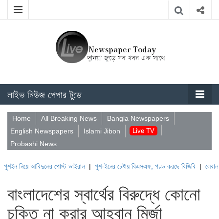
লাইভ নিউজ পেপার টুডে
Home
All Breaking News
Bangla Newspapers
English Newspapers
Islami Jibon
Live TV
Probashi News
ে আবিদুলের পোস্ট ভাইরাল
|
পুশ-ইনের চেষ্টায় বিএসএফ, পণ্ড করছে বিজিবি
|
লেবাননের ঐতিহাসি
বাংলাদেশের স্বার্থের বিরুদ্ধে কোনো
চুক্তি না করার আহ্বান মির্জা