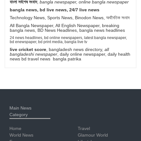
বাংলা সর্বশেষ সংবাদ
,
bangla newspaper, online bangla newspaper
bangla news, bd live news, 24/7 live news
Technology News, Sports News, Binodon News, অর্থনৈতিক সংবাদ
All Bangla Newspaper, All English Newspaper, breaking
bangla news, BD News Headlines, bangla news headlines
24 news headlines, bd online newspapers, latest bangla newspaper,
bd enewspaper, bd print media, bangla live tv
live cricket score
, bangladesh news directory,
all
bangladeshi newspaper
, daily online newspaper, daily health
news bd travel news bangla patrika
Main News
Category
Home
Travel
World News
Glamour World