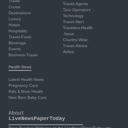
Travel
Travel-Agents
Cruise
Tour-Operators
Destinations
Technology
Luxury
Travel-Alert
Hotels
Travelers-Health
Hospitality
-Issue
Travel-Food-
Country-Wise-
Beverage
Travel-Advice
Events
Airline
Business-Travel
Health News
Latest Health News
Pregnancy Care
Kids & Mom Health
New Born Baby Care
About
LiveNewsPaperToday
Dear Readers Welcome to the LiveNewsPaperToday site.