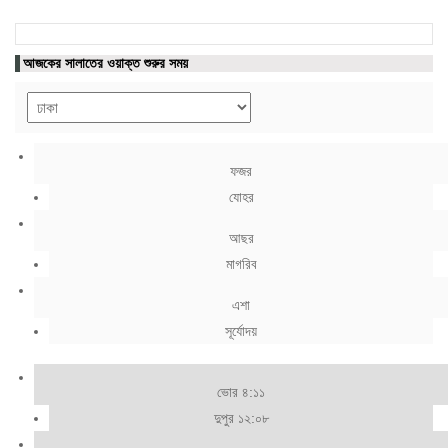
আজকের সালাতের ওয়াক্ত শুরুর সময়
ফজর
যোহর
আছর
মাগরিব
এশা
সূর্যোদয়
ভোর ৪:১১
দুপুর ১২:০৮