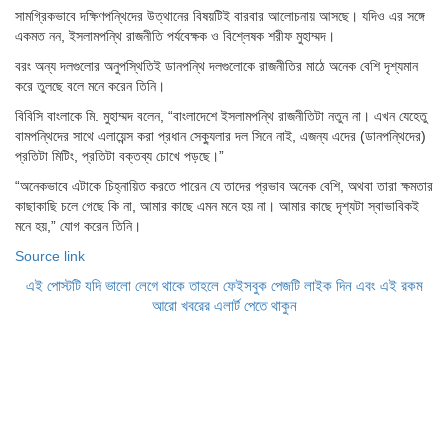
সামগ্রিকভাবে দক্ষিণপন্থিদের উত্থানের বিষয়টিই বারবার আলোচনায় আসছে। যদিও এর সঙ্গে
একমত নন, ইসলামপন্থি রাজনীতি পর্যবেক্ষক ও বিশ্লেষক শরীফ মুহাম্মদ।
বরং অন্য দলগুলোর অনুপস্থিতিই ডানপন্থি দলগুলোকে রাজনীতির মাঠে অনেক বেশি দৃশ্যমান
করে তুলছে বলে মনে করেন তিনি।
বিবিসি বাংলাকে মি. মুহাম্মদ বলেন, “বাংলাদেশে ইসলামপন্থি রাজনীতিটা নতুন না। এখন যেহেতু
বামপন্থিদের সাথে এলায়েন্স করা প্রধান সেক্যুলার দল সিনে নাই, এজন্য এদের (ডানপন্থিদের)
প্রতিটা মিটিং, প্রতিটা বক্তব্য চোখে পড়ছে।”
“অনেকভাবে এটাকে চিহ্নায়িত করতে পারেন যে তাদের প্রভাব অনেক বেশি, অথবা তারা ক্ষমতার
কাছাকাছি চলে গেছে কি না, আমার কাছে এমন মনে হয় না। আমার কাছে দৃশ্যটা স্বাভাবিকই
মনে হয়,” যোগ করেন তিনি।
Source link
এই পোস্টটি যদি ভালো লেগে থাকে তাহলে ফেইসবুক পেজটি লাইক দিন এবং এই রকম
আরো খবরের এলার্ট পেতে থাকুন