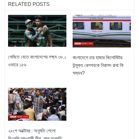
RELATED POSTS
সেমিতে যেতে বাংলাদেশের লক্ষ্য ৩৮.১
বাংলাদেশে চার হাজার কিলোমিটার
ওভারে ১৫৬
উন্মুক্ত রেলপথকে নিরাপদ রাখা কি
সম্ভব?
২৮শে অক্টোবর : অনুমতি পেলো
বিএনপি-আওয়ামী লীগ, আর অনুমতি