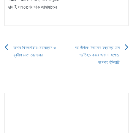
ছাড়াই সমাবেশের ডাক জামায়াতের
যশোর ঝিকরগাছায় চেয়ারম্যান ও
আ.লীগকে ফিরানোর চক্রান্ত হলে
Post
যুবলীগ নেতা গ্রেপ্তার
প্রতিহত করবে জনগণ: যশোরে
navigation
জাগপার হুঁশিয়ারি