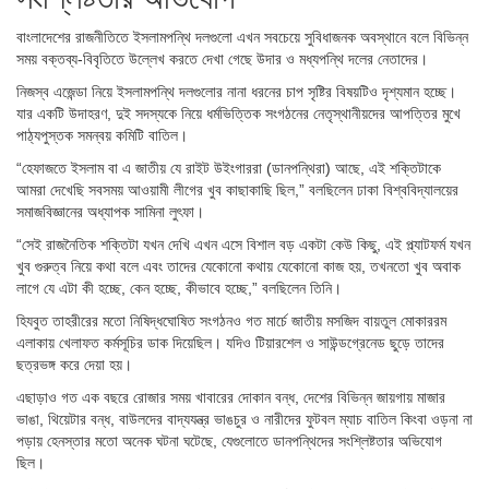
বাংলাদেশের রাজনীতিতে ইসলামপন্থি দলগুলো এখন সবচেয়ে সুবিধাজনক অবস্থানে বলে বিভিন্ন
সময় বক্তব্য-বিবৃতিতে উল্লেখ করতে দেখা গেছে উদার ও মধ্যপন্থি দলের নেতাদের।
নিজস্ব এজেন্ডা নিয়ে ইসলামপন্থি দলগুলোর নানা ধরনের চাপ সৃষ্টির বিষয়টিও দৃশ্যমান হচ্ছে।
যার একটি উদাহরণ, দুই সদস্যকে নিয়ে ধর্মভিত্তিক সংগঠনের নেতৃস্থানীয়দের আপত্তির মুখে
পাঠ্যপুস্তক সমন্বয় কমিটি বাতিল।
“হেফাজতে ইসলাম বা এ জাতীয় যে রাইট উইংগাররা (ডানপন্থিরা) আছে, এই শক্তিটাকে
আমরা দেখেছি সবসময় আওয়ামী লীগের খুব কাছাকাছি ছিল,” বলছিলেন ঢাকা বিশ্ববিদ্যালয়ের
সমাজবিজ্ঞানের অধ্যাপক সামিনা লুৎফা।
“সেই রাজনৈতিক শক্তিটা যখন দেখি এখন এসে বিশাল বড় একটা কেউ কিছু, এই প্ল্যাটফর্ম যখন
খুব গুরুত্ব নিয়ে কথা বলে এবং তাদের যেকোনো কথায় যেকোনো কাজ হয়, তখনতো খুব অবাক
লাগে যে এটা কী হচ্ছে, কেন হচ্ছে, কীভাবে হচ্ছে,” বলছিলেন তিনি।
হিযবুত তাহরীরের মতো নিষিদ্ধঘোষিত সংগঠনও গত মার্চে জাতীয় মসজিদ বায়তুল মোকাররম
এলাকায় খেলাফত কর্মসূচির ডাক দিয়েছিল। যদিও টিয়ারশেল ও সাউন্ডগ্রেনেড ছুড়ে তাদের
ছত্রভঙ্গ করে দেয়া হয়।
এছাড়াও গত এক বছরে রোজার সময় খাবারের দোকান বন্ধ, দেশের বিভিন্ন জায়গায় মাজার
ভাঙা, থিয়েটার বন্ধ, বাউলদের বাদ্যযন্ত্র ভাঙচুর ও নারীদের ফুটবল ম্যাচ বাতিল কিংবা ওড়না না
পড়ায় হেনস্তার মতো অনেক ঘটনা ঘটেছে, যেগুলোতে ডানপন্থিদের সংশ্লিষ্টতার অভিযোগ
ছিল।