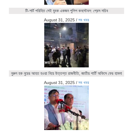
টি-শার্ট পরিহিত সেই যুবক একজন পুলিশ কনস্টেবল: প্রেস সচিব
August 31, 2025
/
সব খবর
নুরুল হক নুরের আহত হওয়া নিয়ে উত্তপ্ত রাজনীতি, জাতীয় পার্টি অফিসে ফের হামলা
August 31, 2025
/
সব খবর