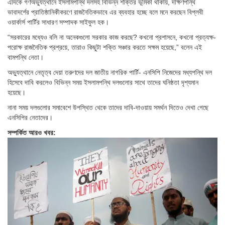
এদিকে গণঅভ্যুত্থানে ইসলামপন্থি দলসহ বিভিন্ন শক্তির ভূমিকা থাকায়, দক্ষিণপন্থি
ভাবাদর্শের প্রাতিষ্ঠানিকীকরণে রাজনৈতিকভাবে এর ব্যবহার হচ্ছে বলে মনে করছেন বিপ্লবী
ওয়ার্কার্স পার্টির সাধারণ সম্পাদক সাইফুল হক।
“সরকারের মধ্যেও বলি না অনেকগুলো সরকার কাজ করছে? কখনো প্রশাসনে, কখনো প্রত্যক্ষ-
পরোক্ষ রাজনৈতিক প্রশ্রয়ে, তারাও কিছুটা শক্তি সঞ্চার করতে সক্ষম হয়েছে,” বলেন এই
বামপন্থি নেতা।
অভ্যুত্থানে নেতৃত্ব দেয়া তরুণদের দল জাতীয় নাগরিক পার্টি- এনসিপি নিজেদের মধ্যপন্থি দল
হিসেবে দাবি করলেও বিভিন্ন সময় ইসলামপন্থি দলগুলোর সাথে তাদের ঘনিষ্ঠতা দৃশ্যমান
হয়েছে।
নানা সময় দলগুলোর সমাবেশে উপস্থিত থেকে তাদের দাবি-দাওয়ায় সমর্থন দিতেও দেখা গেছে
এনসিপির নেতাদের।
সম্পর্কিত আরও খবর: