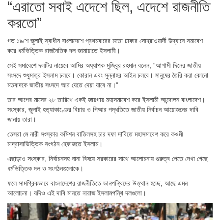
“এরাতো সবাই এদেশে ছিল, এদেশে রাজনীতি
করতো”
গত ১৯শে জুলাই স্বাধীন বাংলাদেশে প্রথমবারের মতো ঢাকার সোহরাওয়ার্দী উদ্যানে সমাবেশ
করে ধর্মভিত্তিক রাজনৈতিক দল জামায়াতে ইসলামী।
সেই সমাবেশে দলটির নায়েবে আমির অধ্যাপক মুজিবুর রহমান বলেন, “আগামী দিনের জাতীয়
সংসদে শুধুমাত্র ইসলাম চলবে। কোরান এবং সুন্নাহর আইন চলবে। মানুষের তৈরি করা কোনো
মতবাদকে জাতীয় সংসদে আর যেতে দেয়া যাবে না।”
তার আগের মাসের ২৮ তারিখে একই জায়গায় মহাসমাবেশ করে ইসলামী আন্দোলন বাংলাদেশ।
সংস্কার, জুলাই হত্যাকাণ্ডের বিচার ও পিআর পদ্ধতিতে জাতীয় নির্বাচন আয়োজনের দাবি
জানায় তারা।
তেসরা মে নারী সংস্কার কমিশন বাতিলসহ চার দফা দাবিতে মহাসমাবেশ করে কওমী
মাদ্রাসাভিত্তিক সংগঠন হেফাজতে ইসলাম।
এছাড়াও সংস্কার, নির্বাচনসহ নানা বিষয়ে সরকারের সাথে আলোচনায় গুরুত্ব পেতে দেখা গেছে
ধর্মভিত্তিক দল ও সংগঠনগুলোকে।
ফলে সামগ্রিকভাবে বাংলাদেশের রাজনীতিতে ডানপন্থিদের উত্থান হচ্ছে, আছে এমন
আলোচনা। যদিও এই দাবি মানতে নারাজ ইসলামপন্থি দলগুলো।