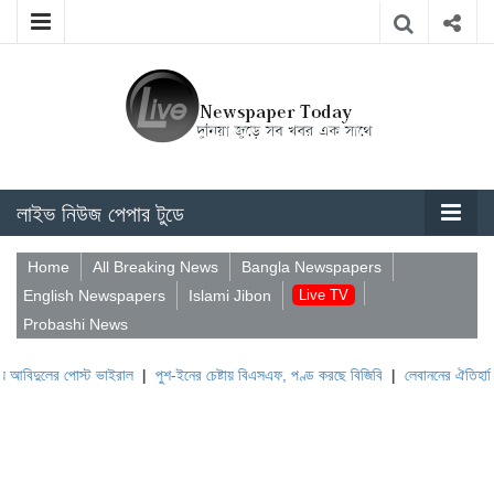
লাইভ নিউজ পেপার টুডে
Home
All Breaking News
Bangla Newspapers
English Newspapers
Islami Jibon
Live TV
Probashi News
োস্ট ভাইরাল
|
পুশ-ইনের চেষ্টায় বিএসএফ, পণ্ড করছে বিজিবি
|
লেবাননের ঐতিহাসিক বউফোর্ট দু