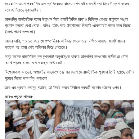
কয়েকদিন আগে প্রকাশিত এক প্রতিবেদনে বাংলাদেশের ধর্মীয় স্বাধীনতা নিয়ে উদ্বেগ রয়েছে
বলে জানিয়েছে যুক্তরাষ্ট্র।
ডানপন্থি রাজনৈতিক দলের উত্থান নিয়ে রাজনীতিবিদ ছাড়াও বিভিন্ন পেশার মানুষকে শঙ্কা
প্রকাশ করতে দেখা গেছে। যদিও ‘হঠাৎ করে উত্থানের’ বিষয়টি একেবারেই নাকচ করে দিচ্ছে
ইসলামপন্থি দলগুলো।
তাদের দাবি, গত ১৫ বছর যে গণতান্ত্রিক অধিকার থেকে তারা বঞ্চিত হয়েছে, ফ্যাসিবাদের
পতনের পর তারা সেই অধিকার ফিরে পেয়েছে।
অন্য অনেক রাজনৈতিক দল দৃশ্যপটে অনুপস্থিত থাকায় ডানপন্থি দলগুলোর কর্মকাণ্ড বেশি
চোখে পড়ছে বলেও মনে করছেন কেউ কেউ।
বিশ্লেষকরা বলছেন, অগাস্টের অভ্যুত্থানের পর দেশে যে রাজনৈতিক শূন্যতা তৈরি হয়েছে সেটার
সুযোগ নিচ্ছে ডানপন্থি দলগুলো।
তবে এর প্রভাব কতদূর গড়াবে, তা নির্ভর করবে নির্বাচন পরবর্তী সরকার গঠনের ওপর।
আরও পড়তে পারেন: