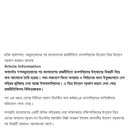
ছবির ক্যাপশান,
অভ্যুত্থানের পর বাংলাদেশের রাজনীতিতে ডানপন্থিদের উত্থান নিয়ে উদ্বেগ
প্রকাশ করছেন অনেকে
Article Information
অগাস্টের গণঅভ্যুত্থানের পর বাংলাদেশের রাজনীতিতে ডানপন্থিদের উত্থানের বিষয়টি নিয়ে
নানা আলোচনা তৈরি হয়েছে। সভা-সমাবেশে কিংবা সংস্কার ও নির্বাচনের মতো ইস্যুগুলোতে বেশ
সক্রিয় ভূমিকায় দেখা যাচ্ছে ইসলামপন্থিদের। এ নিয়ে উদ্বেগ প্রকাশ করতে দেখা গেছে
রাজনীতিবিদসহ বিভিন্নজনকে।
গত এক বছরে দেশের বিভিন্ন স্থানে বিতর্কিত নানা কর্মকাণ্ডে ডানপন্থিদের সংশ্লিষ্টতার
অভিযোগ শোনা গেছে।
সম্প্রতি বাংলাদেশের একটি দৈনিক পত্রিকায় দেয়া সাক্ষাৎকারে দক্ষিণপন্থিদের উত্থান নিয়ে
দেশের অন্যতম প্রধান দল বিএনপির মহাসচিব মির্জা ফখরুল ইসলাম আলমগীর উদ্বেগ প্রকাশের
পর বিষয়টি আবারও আলোচনায় আসে।