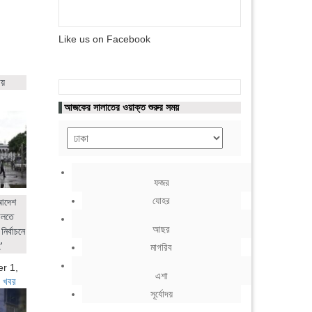
Like us on Facebook
ায়
আজকের সালাতের ওয়াক্ত শুরুর সময়
ফজর
যোহর
 আদেশ
ালতে
আছর
নির্বাচনে
'
মাগরিব
r 1,
এশা
 খবর
সূর্যোদয়