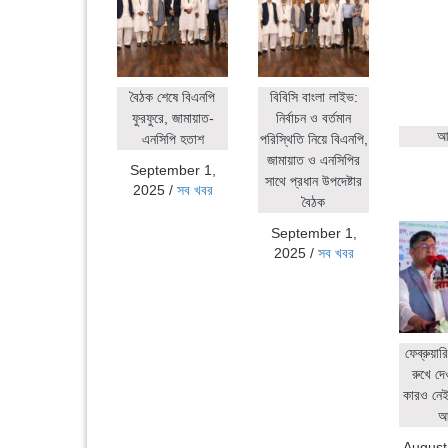
বৈঠক শেষে বিএনপি
বিবিসি বাংলা লাইভ:
ফুরফুরে, জামায়াত-
নির্বাচন ও বর্তমান
আহ
এনসিপি হতাশ
পরিস্থিতি নিয়ে বিএনপি,
জামায়াত ও এনসিপির
September 1,
সাথে প্রধান উপদেষ্টার
2025
/
সব খবর
বৈঠক
September 1,
2025
/
সব খবর
ফেব্রুয়ার
রুখে দে
কারও নেই:
আ
August