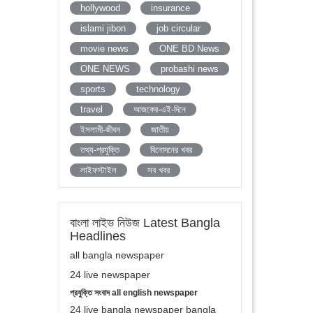
hollywood
insurance
islami jibon
job circular
movie news
ONE BD News
ONE NEWS
probashi news
sports
technology
travel
আজকের-এই-দিনে
ইসলামী-জীবন
জাতীয়
তথ্য-প্রযুক্তি
বিনোদনের খবর
লাইফস্টাইল
সব খবর
বাংলা লাইভ নিউজ Latest Bangla
Headlines
all bangla newspaper
24 live newspaper
প্রযুক্তি সংবাদ all english newspaper
24 live bangla newspaper bangla