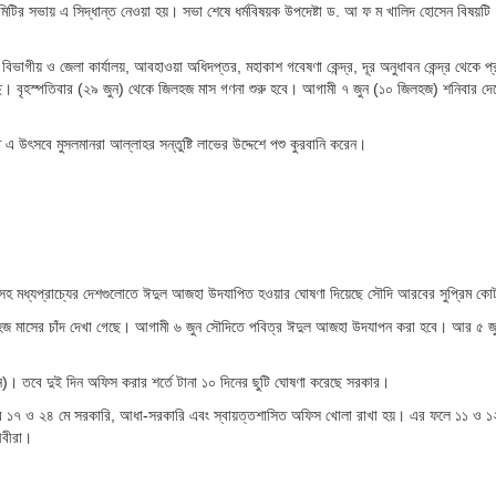
মিটির সভায় এ সিদ্ধান্ত নেওয়া হয়। সভা শেষে ধর্মবিষয়ক উপদেষ্টা ড. আ ফ ম খালিদ হোসেন বিষয়টি
িভাগীয় ও জেলা কার্যালয়, আবহাওয়া অধিদপ্তর, মহাকাশ গবেষণা কেন্দ্র, দূর অনুধাবন কেন্দ্র থেকে প্
ে। বৃহস্পতিবার (২৯ জুন) থেকে জিলহজ মাস গণনা শুরু হবে। আগামী ৭ জুন (১০ জিলহজ) শনিবার দে
এ উৎসবে মুসলমানরা আল্লাহর সন্তুষ্টি লাভের উদ্দেশে পশু কুরবানি করেন।
হ মধ্যপ্রাচ্যের দেশগুলোতে ঈদুল আজহা উদযাপিত হওয়ার ঘোষণা দিয়েছে সৌদি আরবের সুপ্রিম কোর
হজ মাসের চাঁদ দেখা গেছে। আগামী ৬ জুন সৌদিতে পবিত্র ঈদুল আজহা উদযাপন করা হবে। আর ৫ জু
দিন)। তবে দুই দিন অফিস করার শর্তে টানা ১০ দিনের ছুটি ঘোষণা করেছে সরকার।
বার ১৭ ও ২৪ মে সরকারি, আধা-সরকারি এবং স্বায়ত্তশাসিত অফিস খোলা রাখা হয়। এর ফলে ১১ ও ১২
জীবীরা।