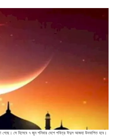
েখা গেছে। সে হিসেবে ৭ জুন শনিবার দেশে পবিত্র ঈদুল আজহা উদযাপিত হবে।