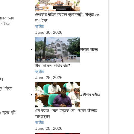
নৈশভোজ বাতিল করলেন প্রধানমন্ত্রী, সাশ্রয় ৫০
রাপ্ত তথ্য
লাখ টাকা
শে ঈদুল
জাতীয়
June 30, 2026
মাজারে দানের
টাকা আসলে কোথায় যায়?
জাতীয়
June 25, 2026
্ট।
ন পবিত্র
১ টাকার দুর্নীতি
বের করতে পারলে ইস্তফা দেব, সংসদে হাসনাত
 জুনের ছুটি
আবদুল্লাহ
জাতীয়
June 25, 2026