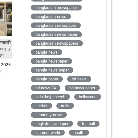
bangladeshi newspaper
bangladesh news
bangladesh newspaper
bangladesh news paper
সরায়েলি
bangladesh newspapers
হ দৃশ্য
bangla news
ছিল
bangla newspaper
, 2025
bangla news paper
র
bangla paper
bd news
bd news 24
bd news paper
bidai hajj speech
bollywood
cricket
daily
economy news
english newspaper
football
glamour world
health