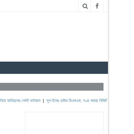
লের পোস্ট ভাইরাল
|
পুশ-ইনের চেষ্টায় বিএসএফ, পণ্ড করছে বিজিবি
|
লেবাননের ঐতিহাসিক বউফোর