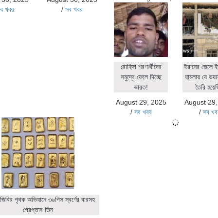
ব খবর
/
সব খবর
রোহিঙ্গা শরণার্থীদের
ইরানের জেলে ই
সমুদ্রে ফেলে দিচ্ছে
হামলায় যে ভয়াব
ভারত!
তৈরি হয়ে
August 29, 2025
August 29
/
সব খবর
/
সব খব
জিবির পৃথক অভিযানে ৩৬পিস স্বর্ণের বারসহ
গ্রেপ্তার তিন