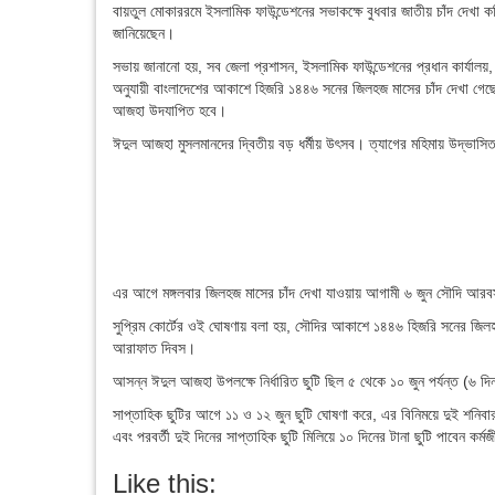
বায়তুল মোকাররমে ইসলামিক ফাউন্ডেশনের সভাকক্ষে বুধবার জাতীয় চাঁদ দেখা ক
জানিয়েছেন।
সভায় জানানো হয়, সব জেলা প্রশাসন, ইসলামিক ফাউন্ডেশনের প্রধান কার্যালয়, ব
অনুযায়ী বাংলাদেশের আকাশে হিজরি ১৪৪৬ সনের জিলহজ মাসের চাঁদ দেখা গেছ
আজহা উদযাপিত হবে।
ঈদুল আজহা মুসলমানদের দ্বিতীয় বড় ধর্মীয় উৎসব। ত্যাগের মহিমায় উদ্ভাসিত 
এর আগে মঙ্গলবার জিলহজ মাসের চাঁদ দেখা যাওয়ায় আগামী ৬ জুন সৌদি আরবস
সুপ্রিম কোর্টের ওই ঘোষণায় বলা হয়, সৌদির আকাশে ১৪৪৬ হিজরি সনের জিল
আরাফাত দিবস।
আসন্ন ঈদুল আজহা উপলক্ষে নির্ধারিত ছুটি ছিল ৫ থেকে ১০ জুন পর্যন্ত (৬ 
সাপ্তাহিক ছুটির আগে ১১ ও ১২ জুন ছুটি ঘোষণা করে, এর বিনিময়ে দুই শনি
এবং পরবর্তী দুই দিনের সাপ্তাহিক ছুটি মিলিয়ে ১০ দিনের টানা ছুটি পাবেন কর্ম
Like this: