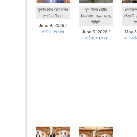
পুশইন নিয়ে আবিদুলের
পুশ-ইনের চেষ্টায়
লেবাননে
পোস্ট ভাইরাল
বিএসএফ, পণ্ড করছে
বউফোর্ট দ
বিজিবি
ই
June 9, 2026
/
জাতীয়
,
সব খবর
June 5, 2026
/
May 3
জাতীয়
,
সব খবর
আন্তর্জা