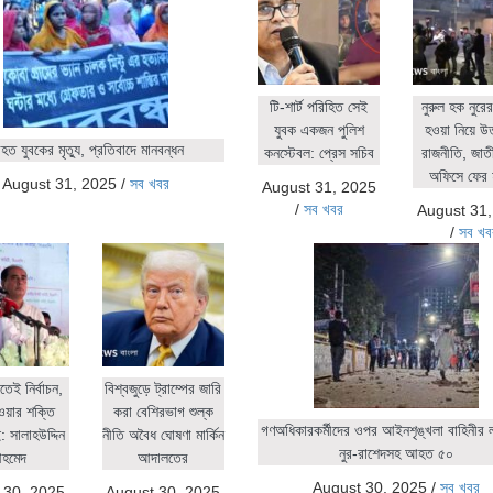
টি-শার্ট পরিহিত সেই
নুরুল হক নুর
যুবক একজন পুলিশ
হওয়া নিয়ে উ
ত যুবকের মৃত্যু, প্রতিবাদে মানবন্ধন
কনস্টেবল: প্রেস সচিব
রাজনীতি, জাতীয়
অফিসে ফের 
August 31, 2025
/
সব খবর
August 31, 2025
/
সব খবর
August 31
/
সব খব
িতেই নির্বাচন,
বিশ্বজুড়ে ট্রাম্পের জারি
ওয়ার শক্তি
করা বেশিরভাগ শুল্ক
গণঅধিকারকর্মীদের ওপর আইনশৃঙ্খলা বাহিনীর লা
 সালাহউদ্দিন
নীতি অবৈধ ঘোষণা মার্কিন
নুর-রাশেদসহ আহত ৫০
হমেদ
আদালতের
August 30, 2025
/
সব খবর
 30, 2025
August 30, 2025