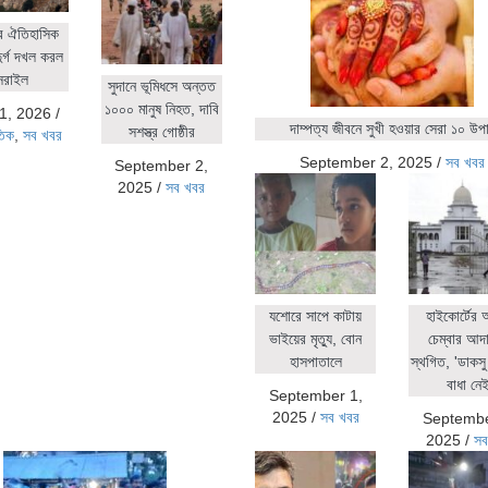
র ঐতিহাসিক
ুর্গ দখল করল
সরাইল
সুদানে ভূমিধসে অন্তত
১০০০ মানুষ নিহত, দাবি
1, 2026
/
দাম্পত্য জীবনে সুখী হওয়ার সেরা ১০ উপ
সশস্ত্র গোষ্ঠীর
তিক
,
সব খবর
September 2, 2025
/
সব খবর
September 2,
2025
/
সব খবর
যশোরে সাপে কাটায়
হাইকোর্টের
ভাইয়ের মৃত্যু, বোন
চেম্বার আদ
হাসপাতালে
স্থগিত, 'ডাকসু 
বাধা নেই
September 1,
2025
/
সব খবর
Septembe
2025
/
সব