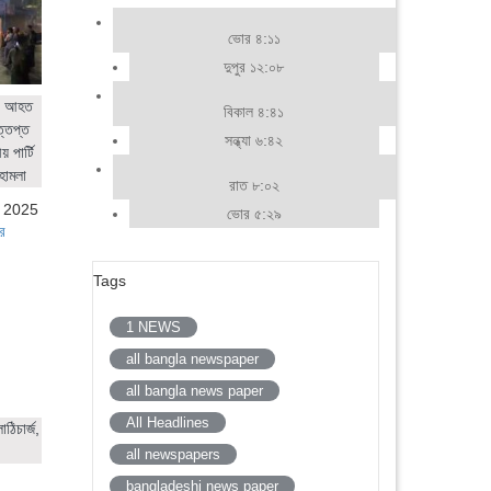
ভোর ৪:১১
দুপুর ১২:০৮
ের আহত
বিকাল ৪:৪১
ত্তপ্ত
সন্ধ্যা ৬:৪২
 পার্টি
হামলা
রাত ৮:০২
, 2025
ভোর ৫:২৯
র
Tags
1 NEWS
all bangla newspaper
all bangla news paper
All Headlines
ঠিচার্জ,
all newspapers
bangladeshi news paper