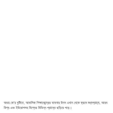
অভয় কে’র দৃষ্টিতে, আবাসিক শিক্ষাকেন্দ্রের ভাবনার উৎস এখান থেকে ক্রমে মধ্যপ্রাচ্য, আরব
বিশ্ব এবং ইউরোপসহ বিশ্বের বিভিন্ন প্রান্তে ছড়িয়ে পড়ে।