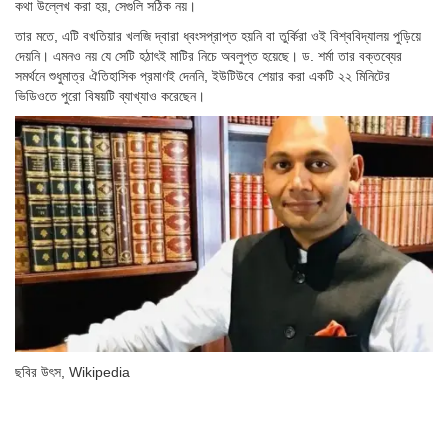
কথা উল্লেখ করা হয়, সেগুলি সঠিক নয়।
তার মতে, এটি বখতিয়ার খলজি দ্বারা ধ্বংসপ্রাপ্ত হয়নি বা তুর্কিরা ওই বিশ্ববিদ্যালয় পুড়িয়ে
দেয়নি। এমনও নয় যে সেটি হঠাৎই মাটির নিচে অবলুপ্ত হয়েছে। ড. শর্মা তার বক্তব্যের
সমর্থনে শুধুমাত্র ঐতিহাসিক প্রমাণই দেননি, ইউটিউবে শেয়ার করা একটি ২২ মিনিটের
ভিডিওতে পুরো বিষয়টি ব্যাখ্যাও করেছেন।
ছবির উৎস,
Wikipedia