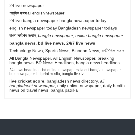
24 live newspaper
প্রযুক্তি সংবাদ all english newspaper
24 live bangla newspaper bangla newspaper today
english newspaper today Bangladesh newspaper todays
বাংলা সর্বশেষ সংবাদ
,
bangla newspaper, online bangla newspaper
bangla news, bd live news, 24/7 live news
Technology News, Sports News, Binodon News, অর্থনৈতিক সংবাদ
All Bangla Newspaper, All English Newspaper, breaking
bangla news, BD News Headlines, bangla news headlines
24 news headlines, bd online newspapers, latest bangla newspaper,
bd enewspaper, bd print media, bangla live tv
live cricket score
, bangladesh news directory,
all
bangladeshi newspaper
, daily online newspaper, daily health
news bd travel news bangla patrika