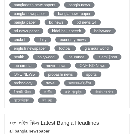
bangladesh newspapers
bangla news
bangla newspaper
bangla news paper
bangla paper
bd news
bd news 24
bd news paper
bidai hajj speech
bollywood
cricket
daily
economy news
english newspaper
football
glamour world
health
hollywood
insurance
islami jibon
job circular
movie news
ONE BD News
ONE NEWS
probashi news
sports
technology
travel
আজকের-এই-দিনে
ইসলামী-জীবন
জাতীয়
তথ্য-প্রযুক্তি
বিনোদনের খবর
লাইফস্টাইল
সব খবর
বাংলা লাইভ নিউজ Latest Bangla Headlines
all bangla newspaper