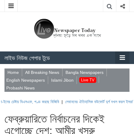
লাইভ নিউজ পেপার টুডে
Home
All Breaking News
Bangla Newspapers
English Newspapers
Islami Jibon
Live TV
Probashi News
্টায় বিএসএফ, পণ্ড করছে বিজিবি
|
লেবাননের ঐতিহাসিক বউফোর্ট দুর্গ দখল করল ইসরাইল
|
সুদান
ফেব্রুয়ারিতে নির্বাচনের দিকেই
এগোচ্ছে দেশ: আমীর খসরু