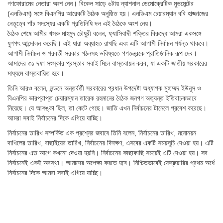
গণফোরামের নেতারা অংশ নেন। বিকেল সাড়ে ৬টায় ন্যাশনাল ডেমোক্রেটিক মুভমেন্টের
(এনডিএম) সঙ্গে বিএনপির আরেকটি বৈঠক অনুষ্ঠিত হয়। এনডিএম চেয়ারম্যান ববি হাজ্জাজের
নেতৃত্বে পাঁচ সদস্যের একটি প্রতিনিধি দল এই বৈঠকে অংশ নেয়।
বৈঠক শেষে আমীর খসরু মাহমুদ চৌধুরী বলেন, ফ্যাসিবাদী শক্তির বিরুদ্ধে আমরা একসঙ্গে
যুগপৎ আন্দোলন করেছি। এই ধারা অব্যাহত রাখছি এবং এটি আগামী নির্বাচন পর্যন্ত থাকবে।
আগামী নির্বাচন ও পরবর্তী সরকার গঠনসহ ভবিষ্যতে গণতন্ত্রকে প্রাতিষ্ঠানিক রূপ দেব।
আমাদের ৩১ দফা সংস্কার প্রস্তাব সবাই মিলে বাস্তবায়ন করব, যা একটি জাতীয় সরকারের
মাধ্যমে বাস্তবায়িত হবে।
তিনি আরও বলেন, লন্ডনে অন্তর্বর্তী সরকারের প্রধান উপদেষ্টা অধ্যাপক মুহাম্মদ ইউনূস ও
বিএনপির ভারপ্রাপ্ত চেয়ারম্যান তারেক রহমানের বৈঠক জনগণ অত্যন্ত ইতিবাচকভাবে
নিয়েছে। যে আশঙ্কা ছিল, তা কেটে গেছে। জাতি এখন নির্বাচনের টানেলে প্রবেশ করেছে।
আমরা সবাই নির্বাচনের দিকে এগিয়ে যাচ্ছি।
নির্বাচনের তারিখ সম্পর্কিত এক প্রশ্নের জবাবে তিনি বলেন, নির্বাচনের তারিখ, মনোনয়ন
দাখিলের তারিখ, বাছাইয়ের তারিখ, নির্বাচনের দিনক্ষণ, এসবের একটি সময়সূচি দেওয়া হয়। এটি
নির্বাচনের এত আগে কখনো দেওয়া হয়নি। নির্বাচনের কাছাকাছি সময়েই এটি দেওয়া হয়। সব
নির্বাচনেই একই অবস্থা। আমাদের অপেক্ষা করতে হবে। নিশ্চিতভাবেই ফেব্রুয়ারির প্রথম অর্ধে
নির্বাচনের দিকে আমরা সবাই এগিয়ে যাচ্ছি।