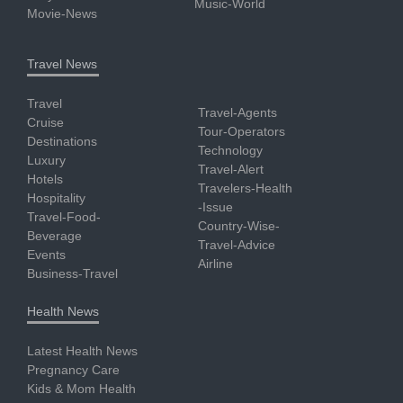
Music-World
Movie-News
Travel News
Travel
Travel-Agents
Cruise
Tour-Operators
Destinations
Technology
Luxury
Travel-Alert
Hotels
Travelers-Health
Hospitality
-Issue
Travel-Food-
Country-Wise-
Beverage
Travel-Advice
Events
Airline
Business-Travel
Health News
Latest Health News
Pregnancy Care
Kids & Mom Health