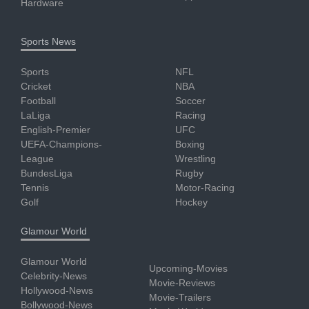
Hardware
Sports News
Sports
NFL
Cricket
NBA
Football
Soccer
LaLiga
Racing
English-Premier
UFC
UEFA-Champions-
Boxing
League
Wrestling
BundesLiga
Rugby
Tennis
Motor-Racing
Golf
Hockey
Glamour World
Glamour World
Upcoming-Movies
Celebrity-News
Movie-Reviews
Hollywood-News
Movie-Trailers
Bollywood-News