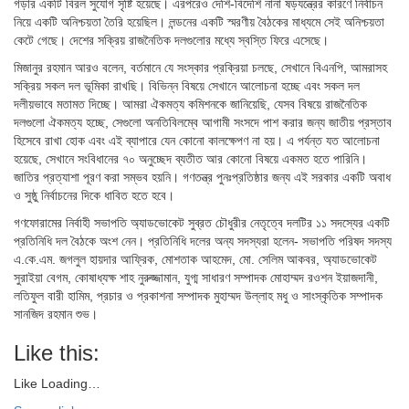
গড়ার একটি বিরল সুযোগ সৃষ্টি হয়েছে। এরপরেও দেশি-বিদেশি নানা ষড়যন্ত্রের কারণে নির্বাচন
নিয়ে একটি অনিশ্চয়তা তৈরি হয়েছিল। লন্ডনের একটি স্মরণীয় বৈঠকের মাধ্যমে সেই অনিশ্চয়তা
কেটে গেছে। দেশের সক্রিয় রাজনৈতিক দলগুলোর মধ্যে স্বস্তি ফিরে এসেছে।
মিজানুর রহমান আরও বলেন, বর্তমানে যে সংস্কার প্রক্রিয়া চলছে, সেখানে বিএনপি, আমরাসহ
সক্রিয় সকল দল ভূমিকা রাখছি। বিভিন্ন বিষয়ে সেখানে আলোচনা হচ্ছে এবং সকল দল
দলীয়ভাবে মতামত দিচ্ছে। আমরা ঐকমত্য কমিশনকে জানিয়েছি, যেসব বিষয়ে রাজনৈতিক
দলগুলো ঐকমত্য হচ্ছে, সেগুলো অনতিবিলম্বে আগামী সংসদে পাশ করার জন্য জাতীয় প্রস্তাব
হিসেবে রাখা হোক এবং এই ব্যাপারে যেন কোনো কালক্ষেপণ না হয়। এ পর্যন্ত যত আলোচনা
হয়েছে, সেখানে সংবিধানের ৭০ অনুচ্ছেদ ব্যতীত আর কোনো বিষয়ে একমত হতে পারিনি।
জাতির প্রত্যাশা পূরণ করা সম্ভব হয়নি। গণতন্ত্র পুনঃপ্রতিষ্ঠার জন্য এই সরকার একটি অবাধ
ও সুষ্ঠু নির্বাচনের দিকে ধাবিত হতে হবে।
গণফোরামের নির্বাহী সভাপতি অ্যাডভোকেট সুব্রত চৌধুরীর নেতৃত্বে দলটির ১১ সদস্যের একটি
প্রতিনিধি দল বৈঠকে অংশ নেন। প্রতিনিধি দলের অন্য সদস্যরা হলেন- সভাপতি পরিষদ সদস্য
এ.কে.এম. জগলুল হায়দার আফ্রিক, মোশতাক আহমেদ, মো. সেলিম আকবর, অ্যাডভোকেট
সুরাইয়া বেগম, কোষাধ্যক্ষ শাহ নুরুজ্জামান, যুগ্ম সাধারণ সম্পাদক মোহাম্মদ রওশন ইয়াজদানী,
লতিফুল বারী হামিম, প্রচার ও প্রকাশনা সম্পাদক মুহাম্মদ উল্লাহ মধু ও সাংস্কৃতিক সম্পাদক
সানজিদ রহমান শুভ।
Like this:
Like
Loading…