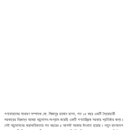
গণফোরামের সাধারণ সম্পাদক মো. মিজানুর রহমান বলেন, গত ১৫ বছর একটি স্বৈরাচারী
সরকারের বিরুদ্ধে আমরা আন্দোলন-সংগ্রাম করেছি একটি গণতান্ত্রিক সরকার প্রতিষ্ঠার জন্য।
সেই আন্দোলনের ধারাবাহিকতায় গত বছরের ৫ আগস্ট সরকার উৎখাত হয়েছে। নতুন বাংলাদেশ