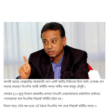
আগামী বছরের ফেব্রুয়ারির প্রথমার্ধেই দেশে একটি জাতীয় নির্বাচনের দিকে সবাই এগোচ্ছে বলে
মন্তব্য করেছেন বিএনপির স্থায়ী কমিটির সদস্য আমীর খসরু মাহমুদ চৌধুরী।
সোমবার (২৩ জুন) বিকেলে রাজধানীর গুলশানে বিএনপি চেয়ারপারসনের রাজনৈতিক কার্যালয়ে
গণফোরামের সঙ্গে বিএনপির লিয়াজোঁ কমিটির বৈঠক হয়।
বিকেল সাড়ে ৫টায় শুরু হওয়া এই বৈঠকে বিএনপির পক্ষ থেকে লিয়াজোঁ কমিটির সদস্য ও