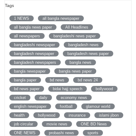
Tags
1 NEWS
all bangla newspaper
all bangla news paper
All Headlines
all newspapers
bangladeshi news paper
bangladeshi newspaper
bangladesh news
bangladesh newspaper
bangladesh news paper
bangladesh newspapers
bangla news
bangla newspaper
bangla news paper
bangla paper
bd news
bd news 24
bd news paper
bidai hajj speech
bollywood
cricket
daily
economy news
english newspaper
football
glamour world
health
hollywood
insurance
islami jibon
job circular
movie news
ONE BD News
ONE NEWS
probashi news
sports