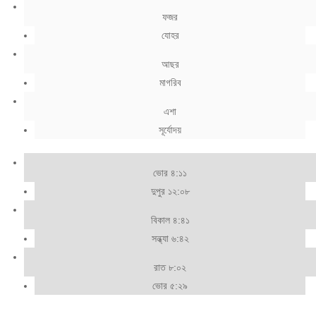
ফজর
যোহর
আছর
মাগরিব
এশা
সূর্যোদয়
ভোর ৪:১১
দুপুর ১২:০৮
বিকাল ৪:৪১
সন্ধ্যা ৬:৪২
রাত ৮:০২
ভোর ৫:২৯