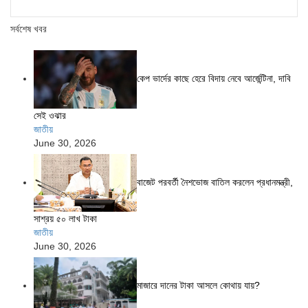
সর্বশেষ খবর
কেপ ভার্দের কাছে হেরে বিদায় নেবে আর্জেন্টিনা, দাবি
সেই ওঝার
জাতীয়
June 30, 2026
বাজেট পরবর্তী নৈশভোজ বাতিল করলেন প্রধানমন্ত্রী,
সাশ্রয় ৫০ লাখ টাকা
জাতীয়
June 30, 2026
মাজারে দানের টাকা আসলে কোথায় যায়?