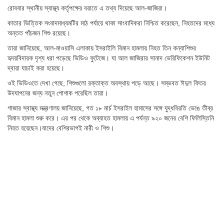
রোববার স্থানীয় স্বাস্থ্য কর্তৃপক্ষের বরাতে এ তথ্য দিয়েছে আল-জাজিরা।
কাতার ভিত্তিক সংবাদমাধ্যমটির মাঠ পর্যায়ে থাকা সাংবাদিকরা নিশ্চিত করেছেন, নিহতদের মধ্যে
অন্তত পাঁচজন শিশু রয়েছে।
তারা জানিয়েছে, আল-মাওয়াসি এলাকায় ইসরাইলি বিমান হামলায় নিহত তিন কন্যাশিশুর
হৃদয়বিদারক দৃশ্য ধরা পড়েছে ভিডিও ফুটেজে। যা আল জাজিরার সানাদ ভেরিফিকেশন ইউনিট
দ্বারা যাচাই করা হয়েছে।
ওই ভিডিওতে দেখা গেছে, শিশুগুলো রক্তাক্ত অবস্থায় পড়ে আছে। সম্ভবত ঈদুল ফিতর
উদযাপনের জন্য নতুন পোশাক পরেছিল তারা।
গাজার স্বাস্থ্য মন্ত্রণালয় জানিয়েছে, গত ১৮ মার্চ ইসরাইল হামাসের সঙ্গে যুদ্ধবিরতি ভেঙে তীব্র
বিমান হামলা শুরু করে। এর পর থেকে অব্যাহত হামলায় এ পর্যন্ত ৯২০ জনের বেশি ফিলিস্তিনি
নিহত হয়েছেন।যাদের বেশিরভাগই নারী ও শিশু।