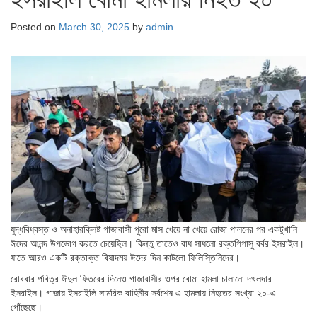
Posted on
March 30, 2025
by
admin
যুদ্ধবিধ্বস্ত ও অনাহারক্লিষ্ট গাজাবাসী পুরো মাস খেয়ে না খেয়ে রোজা পালনের পর একটুখানি
ঈদের আনন্দ উপভোগ করতে চেয়েছিল। কিন্তু তাতেও বাধ সাধলো রক্তপিপাসু বর্বর ইসরাইল।
যাতে আরও একটি রক্তাক্ত বিষাদময় ঈদের দিন কাটলো ফিলিস্তিনিদের।
রোববার পবিত্র ঈদুল ফিতরের দিনেও গাজাবাসীর ওপর বোমা হামলা চালানো দখলদার
ইসরাইল। গাজায় ইসরাইলি সামরিক বাহিনীর সর্বশেষ এ হামলায় নিহতের সংখ্যা ২০-এ
পৌঁছেছে।