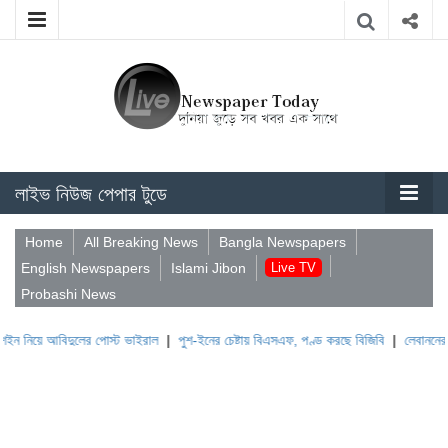
লাইভ নিউজ পেপার টুডে
Home
All Breaking News
Bangla Newspapers
English Newspapers
Islami Jibon
Live TV
Probashi News
বিদুলের পোস্ট ভাইরাল
|
পুশ-ইনের চেষ্টায় বিএসএফ, পণ্ড করছে বিজিবি
|
লেবাননের ঐতিহাসিক ব