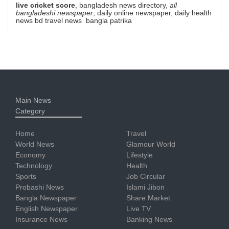
live cricket score
, bangladesh news directory,
all
bangladeshi newspaper
, daily online newspaper, daily health
news bd travel news bangla patrika
Main News
Category
Home
Travel
World News
Glamour World
Economy
Lifestyle
Technology
Health
Sports
Job Circular
Probashi News
Islami Jibon
Bangla Newspaper
Share Market
English Newspaper
Live TV
Insurance News
Banking News