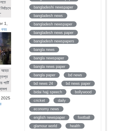
ালতে
bangladeshi newspaper
নির্বাচনে
'
bangladesh news
r 1,
bangladesh newspaper
 খবর
bangladesh news paper
bangladesh newspapers
bangla news
bangla newspaper
bangla news paper
ের আহত
bangla paper
bd news
ত্তপ্ত
 পার্টি
bd news 24
bd news paper
হামলা
bidai hajj speech
bollywood
, 2025
cricket
daily
র
economy news
english newspaper
football
glamour world
health