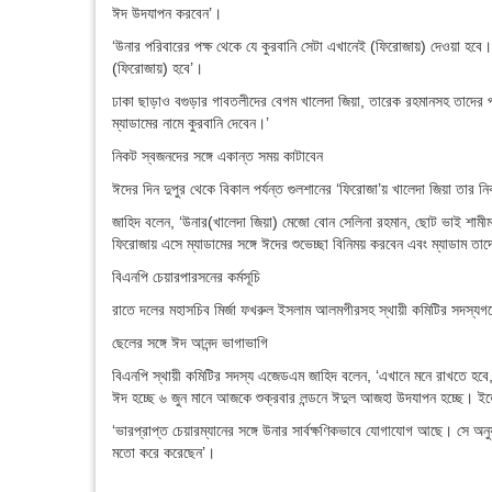
ঈদ উদযাপন করবেন’।
‘উনার পরিবারের পক্ষ থেকে যে কুরবানি সেটা এখানেই (ফিরোজায়) দেওয়া হবে। 
(ফিরোজায়) হবে’।
ঢাকা ছাড়াও বগুড়ার গাবতলীদের বেগম খালেদা জিয়া, তারেক রহমানসহ তাদের পর
ম্যাডামের নামে কুরবানি দেবেন।’
নিকট স্বজনদের সঙ্গে একান্ত সময় কাটাবেন
ঈদের দিন দুপুর থেকে বিকাল পর্যন্ত গুলশানের ‘ফিরোজা’য় খালেদা জিয়া তার 
জাহিদ বলেন, ‘উনার(খালেদা জিয়া) মেজো বোন সেলিনা রহমান, ছোট ভাই শামীম 
ফিরোজায় এসে ম্যাডামের সঙ্গে ঈদের শুভেচ্ছা বিনিময় করবেন এবং ম্যাডাম ত
বিএনপি চেয়ারপারসনের কর্মসূচি
রাতে দলের মহাসচিব মির্জা ফখরুল ইসলাম আলমগীরসহ স্থায়ী কমিটির সদস্যগণে
ছেলের সঙ্গে ঈদ আনন্দ ভাগাভাগি
বিএনপি স্থায়ী কমিটির সদস্য এজেডএম জাহিদ বলেন, ‘এখানে মনে রাখতে হবে, 
ঈদ হচ্ছে ৬ জুন মানে আজকে শুক্রবার লন্ডনে ঈদুল আজহা উদযাপন হচ্ছে। ইত
‘ভারপ্রাপ্ত চেয়ারম্যানের সঙ্গে উনার সার্বক্ষণিকভাবে যোগাযোগ আছে। সে অন
মতো করে করেছেন’।