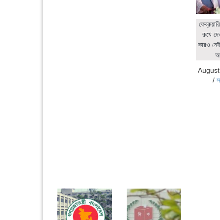
ফেব্রুয়ার
রুখে দে
কারও নেই:
আ
August
/
স