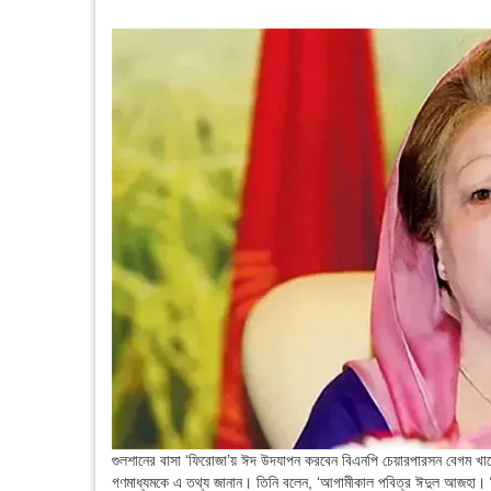
গুলশানের বাসা ‘ফিরোজা’য় ঈদ উদযাপন করবেন বিএনপি চেয়ারপারসন বেগম খ
গণমাধ্যমকে এ তথ্য জানান। তিনি বলেন, ‘আগামীকাল পবিত্র ঈদুল আজহা। ব