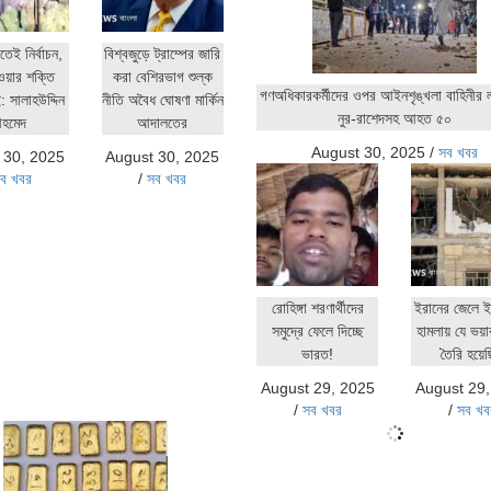
িতেই নির্বাচন,
বিশ্বজুড়ে ট্রাম্পের জারি
ওয়ার শক্তি
করা বেশিরভাগ শুল্ক
গণঅধিকারকর্মীদের ওপর আইনশৃঙ্খলা বাহিনীর লা
 সালাহউদ্দিন
নীতি অবৈধ ঘোষণা মার্কিন
নুর-রাশেদসহ আহত ৫০
হমেদ
আদালতের
August 30, 2025
/
সব খবর
 30, 2025
August 30, 2025
ব খবর
/
সব খবর
রোহিঙ্গা শরণার্থীদের
ইরানের জেলে ই
সমুদ্রে ফেলে দিচ্ছে
হামলায় যে ভয়াব
ভারত!
তৈরি হয়ে
August 29, 2025
August 29
/
সব খবর
/
সব খব