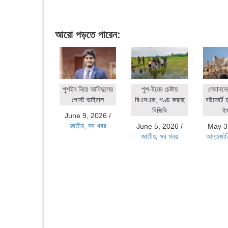
আরো পড়তে পারেন:
পুশইন নিয়ে আবিদুলের
পুশ-ইনের চেষ্টায়
লেবাননে
পোস্ট ভাইরাল
বিএসএফ, পণ্ড করছে
বউফোর্ট দ
বিজিবি
ই
June 9, 2026
/
জাতীয়
,
সব খবর
June 5, 2026
/
May 3
জাতীয়
,
সব খবর
আন্তর্জা