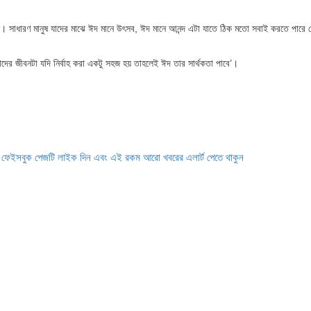
েন। সাধারণ মানুষ যাদের মাঝে ঈদ মানে উৎসব, ঈদ মানে আনন্দ এটা যাতে ঠিক মতো সবাই করতে পারে স
াদের জীবনটা যদি নির্বাহ করা একটু সহজ হয় তাহলেই ঈদ তার সার্থকতা পাবে’।
ে ফেইসবুক পেজটি লাইক দিন এবং এই রকম আরো খবরের এলার্ট পেতে থাকুন