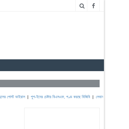
 ভাইরাল
|
পুশ-ইনের চেষ্টায় বিএসএফ, পণ্ড করছে বিজিবি
|
লেবাননের ঐতিহাসিক বউফোর্ট দুর্গ 