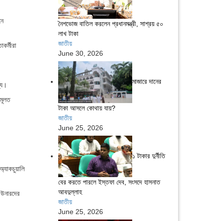
নে
নৈশভোজ বাতিল করলেন প্রধানমন্ত্রী, সাশ্রয় ৫০
লাখ টাকা
জাতীয়
কর্মীরা
June 30, 2026
মাজারে দানের
্য।
 মূলত
টাকা আসলে কোথায় যায়?
জাতীয়
June 25, 2026
১ টাকার দুর্নীতি
্যাকচুয়ালি
বের করতে পারলে ইস্তফা দেব, সংসদে হাসনাত
আবদুল্লাহ
া উনারদের
জাতীয়
June 25, 2026