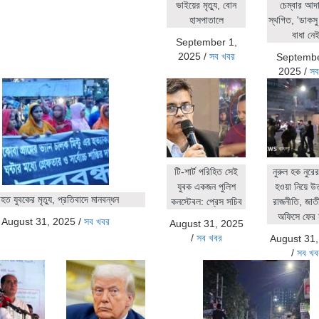
ভাইয়ের মৃত্যু, বোন
চেম্বার আদ
হাসপাতালে
স্থগিত, 'ডাকসু 
বাধা নেই
September 1,
2025
/
সব খবর
Septembe
2025
/
সব
টি-শার্ট পরিহিত সেই
নুরুল হক নুর
যুবক একজন পুলিশ
হওয়া নিয়ে উ
ত যুবকের মৃত্যু, প্রতিবাদে মানবন্ধন
কনস্টেবল: প্রেস সচিব
রাজনীতি, জাতীয়
অফিসে ফের 
August 31, 2025
/
সব খবর
August 31, 2025
/
সব খবর
August 31
/
সব খব