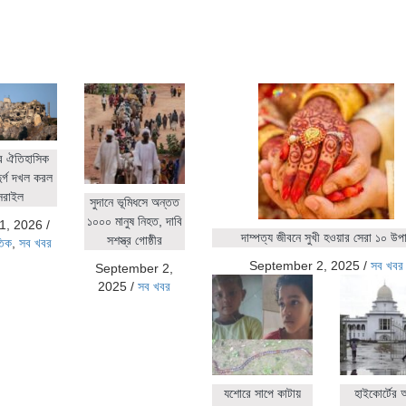
র ঐতিহাসিক
ুর্গ দখল করল
সরাইল
সুদানে ভূমিধসে অন্তত
১০০০ মানুষ নিহত, দাবি
1, 2026
/
দাম্পত্য জীবনে সুখী হওয়ার সেরা ১০ উপ
সশস্ত্র গোষ্ঠীর
তিক
,
সব খবর
September 2, 2025
/
সব খবর
September 2,
2025
/
সব খবর
যশোরে সাপে কাটায়
হাইকোর্টের