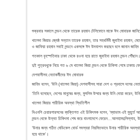
শুক্রবার সকালে লন্ডন থেকে তারেক রহমান টেলিফোনে মাকে ঈদ মোবারক জানিয়
খালেদা জিয়ার জ্যেষ্ঠ সন্তান তারেক রহমান, তার সহধর্মিনী জুবাইদা রহমান, ম
ও জাফিয়া রহমান সবাই লন্ডনে একসঙ্গে ঈদ উদযাপন করছেন বলে জানান জাহিদ
গতকাল বৃহস্পতিবার ঢাকা থেকে রওনা হয়ে রাতে জুবাইদা রহমান লন্ডন পৌঁছান
দুই পুত্রবধূকে নিয়ে গত ৬ মে খালেদা জিয়া লন্ডন থেকে চিকিসা শেষে ঢাকায় ফ
দেশবাসীসহ নেতাকর্মীদের ঈদ মোবারক
জাহিদ বলেন, ‘উনি (খালেদা জিয়া) দেশবাসীসহ সারা দেশ ও প্রবাসে দলের নেত
‘তিনি বলেছেন, দেশের মানুষের জন্য, মুসলিম উম্মার জন্য উনি দোয়া করেন, 
খালেদা জিয়ার শারীরিক অবস্থা স্থিতিশীল
বিএনপি চেয়ারপারসনের ব্যক্তিগত এই চিকিৎসক বলেন, ‘ম্যাডাম এই মুহূর্ত
লন্ডন থেকে উন্নত চিকিৎসা শেষ করে বাংলাদেশে ফেরেন…আলহামদুলিল্লাহ,
‘উনার জন্য গঠিত মেডিকেল বোর্ড সদস্যরা নিয়মিতভাবে উনার শারীরিক অবস্থা
হয়ে থাকে’।