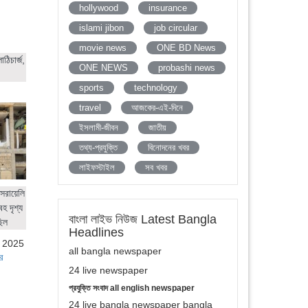
hollywood
insurance
islami jibon
job circular
movie news
ONE BD News
ঠিচার্জ,
ONE NEWS
probashi news
sports
technology
travel
আজকের-এই-দিনে
ইসলামী-জীবন
জাতীয়
তথ্য-প্রযুক্তি
বিনোদনের খবর
লাইফস্টাইল
সব খবর
সরায়েলি
হ দৃশ্য
বাংলা লাইভ নিউজ Latest Bangla
ছিল
Headlines
, 2025
all bangla newspaper
র
24 live newspaper
প্রযুক্তি সংবাদ all english newspaper
24 live bangla newspaper bangla