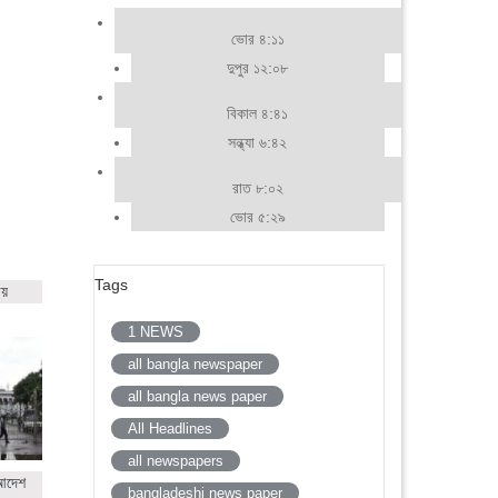
ভোর ৪:১১
দুপুর ১২:০৮
বিকাল ৪:৪১
সন্ধ্যা ৬:৪২
রাত ৮:০২
ভোর ৫:২৯
Tags
ায়
1 NEWS
all bangla newspaper
all bangla news paper
All Headlines
all newspapers
 আদেশ
bangladeshi news paper