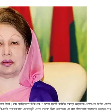
ালেদা জিয়া। তার ব্যক্তিগত চিকিৎসক ও দলের স্থায়ী কমিটির সদস্য অধ্যাপক এজেডএম জাহিদ হোসে
িএনপি চেয়ারপারসন দেশনেত্রী বেগম খালেদা জিয়া গুলশানের যে বাসা ফিরোজায় অবস্থান করছেন সেখ