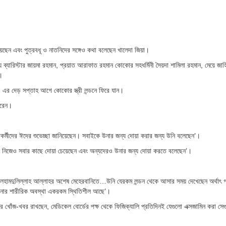
েছেন এবং পুত্রবধূ ও নাতনিদের সঙ্গেও কথা বলেছেন খালেদা জিয়া।
েয়ে ব্যারিস্টার জায়মা রহমান, প্রয়াত আরাফাত রহমান কোকোর সহধর্মিনী সৈয়দা শামিলা রহমান, মেয়ে জাহ
।
। এর দেড় সপ্তাহ আগে কোকোর স্ত্রী লন্ডনে ফিরে যান।
েরেন।
াকর্মীদের ঈদের শুভেচ্ছা জানিয়েছেন। সবাইকে উনার জন্য দোয়া করার জন্য উনি বলেছেন’।
উনি নিজেও সবার কাছে দোয়া চেয়েছেন এবং অন্যদেরও উনার জন্য দোয়া করতে বলেছেন’।
ে আলহামদুলিল্লাহ আল্লাহর অশেষ মেহেরবানিতে…উনি যেরকম লন্ডন থেকে আসার সময় দেখেছেন অর্থাৎ 
 উনার শারীরিক অবস্থা একরকম স্থিতিশীল আছে’।
র খোঁজ-খবর রাখছেন, মেডিকেল বোর্ডের পক্ষ থেকে ফিজিক্যালি প্রতিদিনই যেগুলো এক্সজামিন করা সে