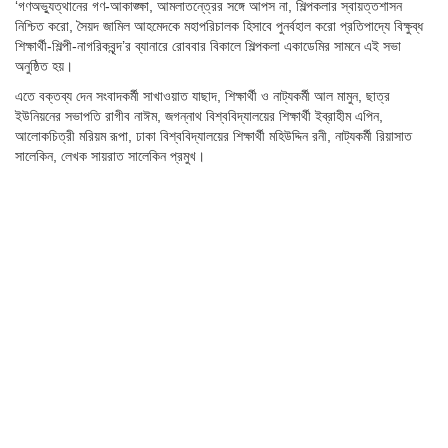
‘গণঅভ্যুত্থানের গণ-আকাঙ্ক্ষা, আমলাতনে্ত্রর সঙ্গে আপস না, শিল্পকলার স্বায়ত্তশাসন
নিশ্চিত করো, সৈয়দ জামিল আহমেদকে মহাপরিচালক হিসাবে পুনর্বহাল করো প্রতিপাদ্যে বিক্ষুব্ধ
শিক্ষার্থী-শিল্পী-নাগরিকবৃন্দ’র ব্যানারে রোববার বিকালে শিল্পকলা একাডেমির সামনে এই সভা
অনুষ্ঠিত হয়।
এতে বক্তব্য দেন সংবাদকর্মী সাখাওয়াত যাছাদ, শিক্ষার্থী ও নাট্যকর্মী আল মামুন, ছাত্র
ইউনিয়নের সভাপতি রাগীব নাঈম, জগন্নাথ বিশ্ববিদ্যালয়ের শিক্ষার্থী ইব্রাহীম এপিন,
আলোকচিত্রী মরিয়ম রূপা, ঢাকা বিশ্ববিদ্যালয়ের শিক্ষার্থী মহিউদ্দিন রনী, নাট্যকর্মী রিয়াসাত
সালেকিন, লেখক সায়রাত সালেকিন প্রমুখ।