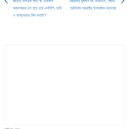
জাতীয় নাগরিক পার্টি বা এনসিপি:
মেয়েদের ধূমপান কি বেআইনি, ক্ষোভ-
Post
মধ্যপন্থার দল হতে চায় এনসিপি, দাবি
প্রতিবাদ স্বরাষ্ট্র উপদেষ্টার মন্তব্যে
navigation
ও বাস্তবতার মিল কতটা?