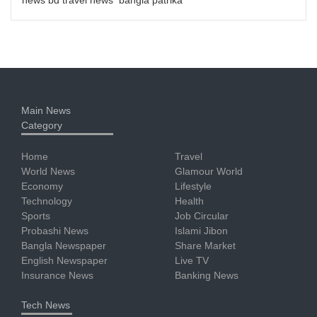
news bd travel news bangla patrika
Main News
Category
Home
Travel
World News
Glamour World
Economy
Lifestyle
Technology
Health
Sports
Job Circular
Probashi News
Islami Jibon
Bangla Newspaper
Share Market
English Newspaper
Live TV
Insurance News
Banking News
Tech News