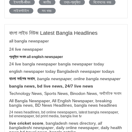
ইসলামী-জীবন
জাতীয়
তথ্য-প্রযুক্তি
বিনোদনের খবর
লাইফস্টাইল
সব খবর
বাংলা লাইভ নিউজ Latest Bangla Headlines
all bangla newspaper
24 live newspaper
প্রযুক্তি সংবাদ all english newspaper
24 live bangla newspaper bangla newspaper today
english newspaper today Bangladesh newspaper todays
বাংলা সর্বশেষ সংবাদ
,
bangla newspaper, online bangla newspaper
bangla news, bd live news, 24/7 live news
Technology News, Sports News, Binodon News, অর্থনৈতিক সংবাদ
All Bangla Newspaper, All English Newspaper, breaking
bangla news, BD News Headlines, bangla news headlines
24 news headlines, bd online newspapers, latest bangla newspaper,
bd enewspaper, bd print media, bangla live tv
live cricket score
, bangladesh news directory,
all
bangladeshi newspaper
, daily online newspaper, daily health