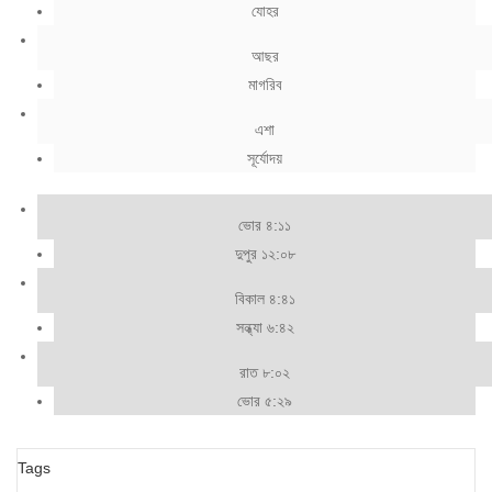
যোহর
আছর
মাগরিব
এশা
সূর্যোদয়
ভোর ৪:১১
দুপুর ১২:০৮
বিকাল ৪:৪১
সন্ধ্যা ৬:৪২
রাত ৮:০২
ভোর ৫:২৯
Tags