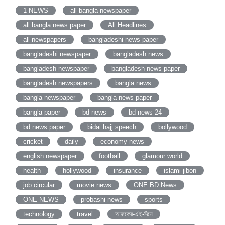
1 NEWS
all bangla newspaper
all bangla news paper
All Headlines
all newspapers
bangladeshi news paper
bangladeshi newspaper
bangladesh news
bangladesh newspaper
bangladesh news paper
bangladesh newspapers
bangla news
bangla newspaper
bangla news paper
bangla paper
bd news
bd news 24
bd news paper
bidai hajj speech
bollywood
cricket
daily
economy news
english newspaper
football
glamour world
health
hollywood
insurance
islami jibon
job circular
movie news
ONE BD News
ONE NEWS
probashi news
sports
technology
travel
আজকের-এই-দিনে