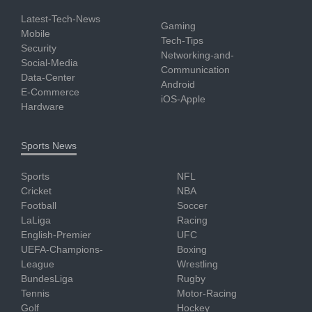
Latest-Tech-News
Gaming
Mobile
Tech-Tips
Security
Networking-and-
Social-Media
Communication
Data-Center
Android
E-Commerce
iOS-Apple
Hardware
Sports News
Sports
NFL
Cricket
NBA
Football
Soccer
LaLiga
Racing
English-Premier
UFC
UEFA-Champions-
Boxing
League
Wrestling
BundesLiga
Rugby
Tennis
Motor-Racing
Golf
Hockey