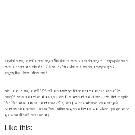
বক্তারা বলেন, ফারুকীর মতো নব্য দুর্নীতিবাজদের ক্ষমতায় বসানোর জন্য গণ-অভ্যুত্থান হয়নি।
ক্ষমতার মসনদে বসে ফারুকীরা টেবিলের নিচ দিয়ে চাঁদা দাবি করবেন; সেজন্যও জুলাই-
অভ্যুত্থানে শহিদরা জীবন দেয়নি।
তারা আরও বলেন, ফারুকী সিন্ডিকেট করে চলচ্চিত্রশিল্প ধ্বংসের পর বর্তমানে বাংলার শিল্প-
সংস্কৃতি ধবংস করার পায়তারা করছেন। ফারুকীকে অপসারণ করা না হলে দেশের শিল্প সংস্কৃতি
দিনে দিনে আরও ধ্বংসের দ্বারপ্রান্তে পৌঁছে যাবে। এ সময় অবিলম্বে তাকে সংস্কৃতি
মন্ত্রণালয় থেকে অপসারণ করাসহ সৈয়দ জামিল আহমেদকে শিল্পকলা একাডেমিতে পুনর্বহাল করতে
হবে বলেও হুঁশিয়ারি দেন বক্তারা।
Like this: