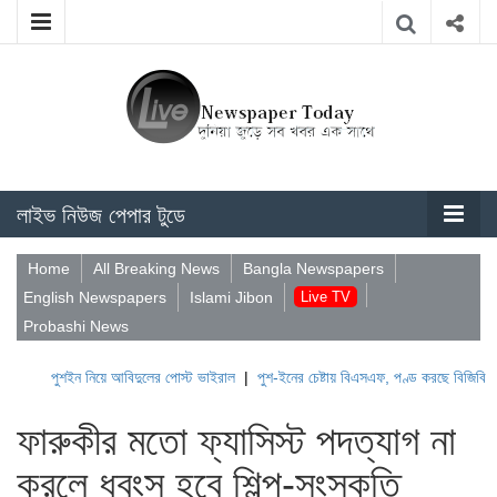
লাইভ নিউজ পেপার টুডে
Home
All Breaking News
Bangla Newspapers
English Newspapers
Islami Jibon
Live TV
Probashi News
শইন নিয়ে আবিদুলের পোস্ট ভাইরাল
|
পুশ-ইনের চেষ্টায় বিএসএফ, পণ্ড করছে বিজিবি
|
লেবাননের
ফারুকীর মতো ফ্যাসিস্ট পদত্যাগ না
করলে ধ্বংস হবে শিল্প-সংস্কৃতি