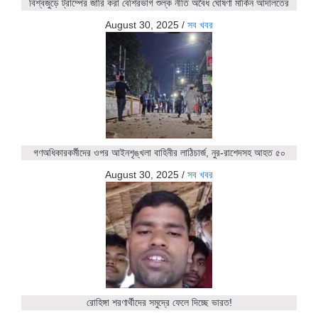
বিশ্বজুড়ে ট্রাম্পের জারি করা বেশিরভাগ শুল্ক নীতি অবৈধ ঘোষণা মার্কিন আদালতের
August 30, 2025
/
সব খবর
গণঅধিকারকর্মীদের ওপর আইনশৃঙ্খলা বাহিনীর লাঠিচার্জ, নুর-রাশেদসহ আহত ৫০
August 30, 2025
/
সব খবর
রোহিঙ্গা শরণার্থীদের সমুদ্রে ফেলে দিচ্ছে ভারত!