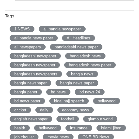
Tags
1 NEWS
all bangla newspaper
all bangla news paper
All Headlines
all newspapers
bangladeshi news paper
bangladeshi newspaper
bangladesh news
bangladesh newspaper
bangladesh news paper
bangladesh newspapers
bangla news
bangla newspaper
bangla news paper
bangla paper
bd news
bd news 24
bd news paper
bidai hajj speech
bollywood
cricket
daily
economy news
english newspaper
football
glamour world
health
hollywood
insurance
islami jibon
job circular
movie news
ONE BD News