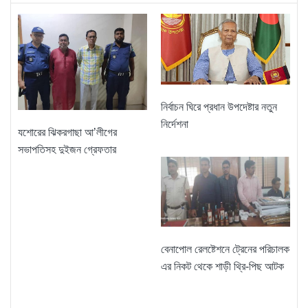
নির্বাচন ঘিরে প্রধান উপদেষ্টার নতুন
নির্দেশনা
যশোরের ঝিকরগাছা আ’লীগের
সভাপতিসহ দুইজন গ্রেফতার
বেনাপোল রেলষ্টেশনে ট্রেনের পরিচালক
এর নিকট থেকে শাড়ী থ্রি-পিছ আটক