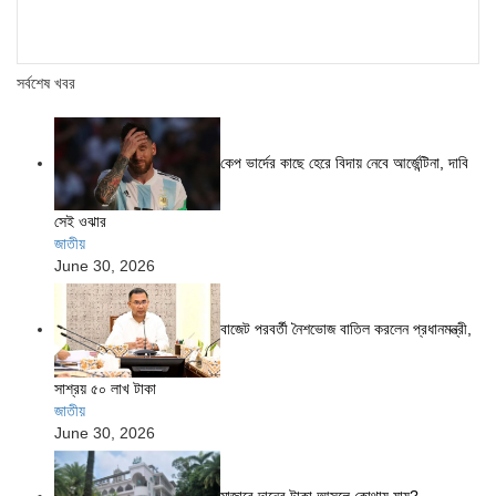
সর্বশেষ খবর
কেপ ভার্দের কাছে হেরে বিদায় নেবে আর্জেন্টিনা, দাবি
সেই ওঝার
জাতীয়
June 30, 2026
বাজেট পরবর্তী নৈশভোজ বাতিল করলেন প্রধানমন্ত্রী,
সাশ্রয় ৫০ লাখ টাকা
জাতীয়
June 30, 2026
মাজারে দানের টাকা আসলে কোথায় যায়?