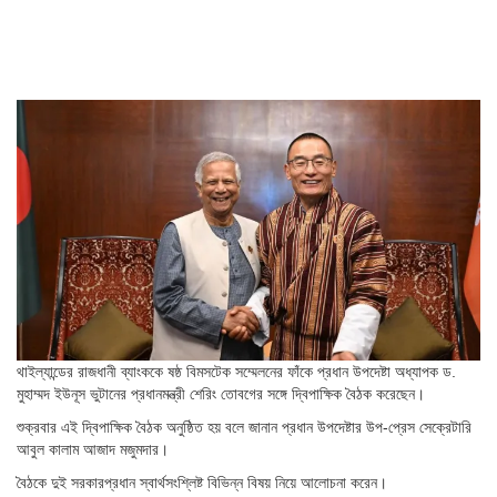
থাইল্যান্ডের রাজধানী ব্যাংককে ষষ্ঠ বিমসটেক সম্মেলনের ফাঁকে প্রধান উপদেষ্টা অধ্যাপক ড.
মুহাম্মদ ইউনূস ভুটানের প্রধানমন্ত্রী শেরিং তোবগের সঙ্গে দ্বিপাক্ষিক বৈঠক করেছেন।
শুক্রবার এই দ্বিপাক্ষিক বৈঠক অনুষ্ঠিত হয় বলে জানান প্রধান উপদেষ্টার উপ-প্রেস সেক্রেটারি
আবুল কালাম আজাদ মজুমদার।
বৈঠকে দুই সরকারপ্রধান স্বার্থসংশ্লিষ্ট বিভিন্ন বিষয় নিয়ে আলোচনা করেন।