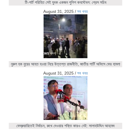
টি-শার্ট পরিহিত সেই যুবক একজন পুলিশ কনস্টেবল: প্রেস সচিব
August 31, 2025
/
সব খবর
নুরুল হক নুরের আহত হওয়া নিয়ে উত্তপ্ত রাজনীতি, জাতীয় পার্টি অফিসে ফের হামলা
August 31, 2025
/
সব খবর
ফেব্রুয়ারিতেই নির্বাচন, রুখে দেওয়ার শক্তি কারও নেই: সালাহউদ্দিন আহমেদ