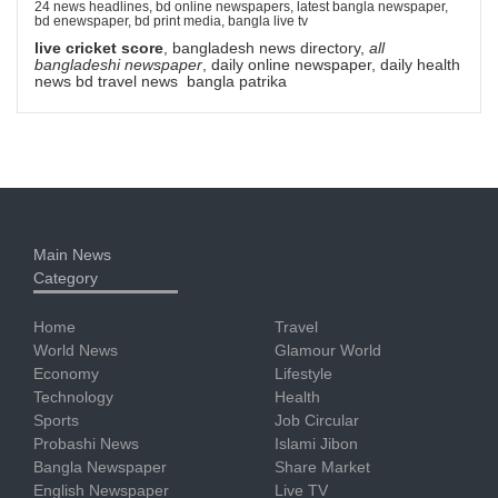
24 news headlines, bd online newspapers, latest bangla newspaper,
bd enewspaper, bd print media, bangla live tv
live cricket score
, bangladesh news directory,
all
bangladeshi newspaper
, daily online newspaper, daily health
news bd travel news bangla patrika
Main News
Category
Home
Travel
World News
Glamour World
Economy
Lifestyle
Technology
Health
Sports
Job Circular
Probashi News
Islami Jibon
Bangla Newspaper
Share Market
English Newspaper
Live TV