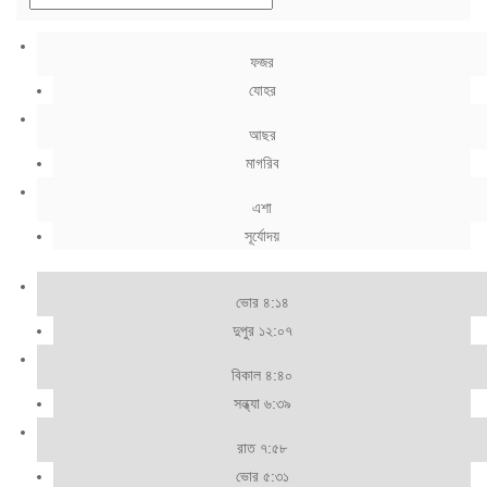
ফজর
যোহর
আছর
মাগরিব
এশা
সূর্যোদয়
ভোর ৪:১৪
দুপুর ১২:০৭
বিকাল ৪:৪০
সন্ধ্যা ৬:৩৯
রাত ৭:৫৮
ভোর ৫:৩১