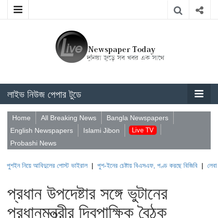
লাইভ নিউজ পেপার টুডে
Home
All Breaking News
Bangla Newspapers
English Newspapers
Islami Jibon
Live TV
Probashi News
িয়ে আবিদুলের পোস্ট ভাইরাল
|
পুশ-ইনের চেষ্টায় বিএসএফ, পণ্ড করছে বিজিবি
|
লেবাননের ঐতিহা
প্রধান উপদেষ্টার সঙ্গে ভুটানের
প্রধানমন্ত্রীর দ্বিপাক্ষিক বৈঠক