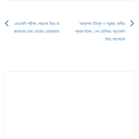
এসএসসি পরীক্ষা পেছানো নিয়ে যা
অধ্যাপক ইউনূস ও নরেন্দ্র মোদীর
Post
জানালেন ঢাকা বোর্ডের চেয়ারম্যান
প্রথম বৈঠক, শেখ হাসিনার প্রত্যর্পণ
navigation
নিয়ে আলোচনা