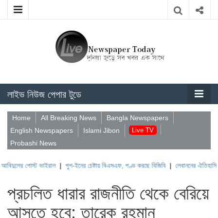
লাইভ নিউজ পেপার টুডে
Home
All Breaking News
Bangla Newspapers
English Newspapers
Islami Jibon
Live TV
Probashi News
োস্ট ভাইরাল
|
পুশ-ইনের চেষ্টায় বিএসএফ, পণ্ড করছে বিজিবি
|
লেবাননের ঐতিহাসিক বউফোর্ট দু
প্রচলিত ধারার রাজনীতি থেকে বেরিয়ে
আসতে হবে: তারেক রহমান