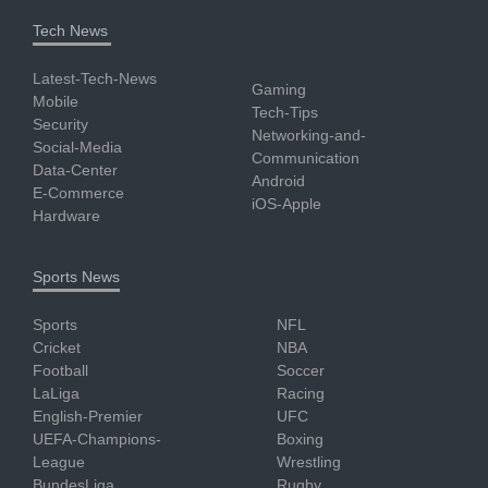
Tech News
Latest-Tech-News
Gaming
Mobile
Tech-Tips
Security
Networking-and-
Social-Media
Communication
Data-Center
Android
E-Commerce
iOS-Apple
Hardware
Sports News
Sports
NFL
Cricket
NBA
Football
Soccer
LaLiga
Racing
English-Premier
UFC
UEFA-Champions-
Boxing
League
Wrestling
BundesLiga
Rugby