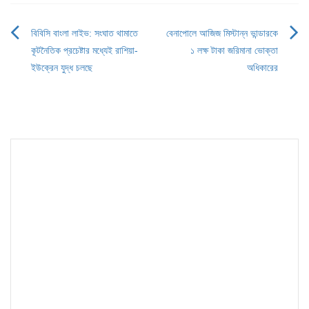
বিবিসি বাংলা লাইভ: সংঘাত থামাতে
বেনাপোলে আজিজ মিস্টান্ন ভান্ডারকে
Post
কূটনৈতিক প্রচেষ্টার মধ্যেই রাশিয়া-
১ লক্ষ টাকা জরিমানা ভোক্তা
navigation
ইউক্রেন যুদ্ধ চলছে
অধিকারের