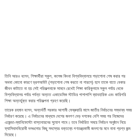
তিনি আরও বলেন, শিক্ষার্থীরা স্কুল, কলেজ কিংবা বিশ্ববিদ্যালয়ে পড়াশোনা শেষ করার পর
অথবা কোনো কারণে ড্রপআউট (পড়াশোনা শেষ করতে না পারলে) হলে তাকে যাতে বেকার
জীবন কাটাতে না হয় সেই পরিকল্পনাকে সামনে রেখেই শিক্ষা কারিকুলামে স্কুল পর্যায় থেকে
বিশ্ববিদ্যালয় পর্যায় পর্যন্ত অন্তত একাডেমিক স্টাডির পাশাপাশি ব্যাবহারিক এবং কারিগরি
শিক্ষা অন্তর্ভুক্ত করার পরিকল্পনা গ্রহণ করেছি।
তারেক রহমান বলেন, অন্তর্বর্তী সরকার আগামী ফেব্রুয়ারি মাসে জাতীয় নির্বাচনের সম্ভাব্য সময়
নির্ধারণ করেছে। এ নির্বাচনের মাধ্যমে দেশের জনগণ দেড় দশকের বেশি সময় পর নিজেদের
এজেন্ডা-ম্যানিফেস্টো বাস্তবায়নের সুযোগ পাবে। তবে নির্ধারিত সময়ে নির্বাচন অনুষ্ঠান নিয়ে
ফ্যাসিবাদবিরোধী দলগুলোর কিছু সদস্যের বক্তব্যে গণতন্ত্রকামী জনগণের মনে নানা প্রশ্ন জন্ম
দিয়েছে।