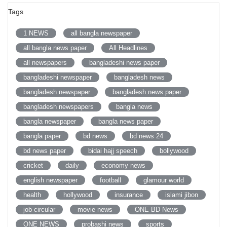
Tags
1 NEWS
all bangla newspaper
all bangla news paper
All Headlines
all newspapers
bangladeshi news paper
bangladeshi newspaper
bangladesh news
bangladesh newspaper
bangladesh news paper
bangladesh newspapers
bangla news
bangla newspaper
bangla news paper
bangla paper
bd news
bd news 24
bd news paper
bidai hajj speech
bollywood
cricket
daily
economy news
english newspaper
football
glamour world
health
hollywood
insurance
islami jibon
job circular
movie news
ONE BD News
ONE NEWS
probashi news
sports