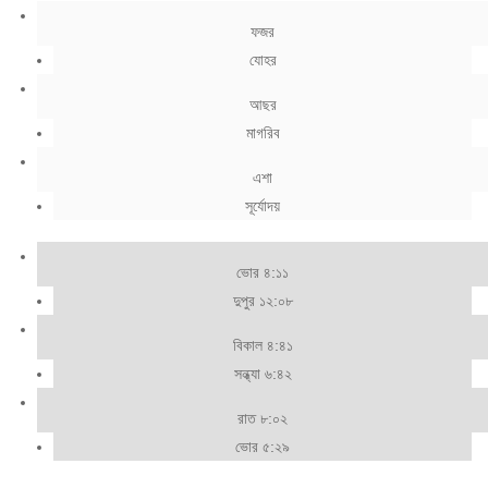
ফজর
যোহর
আছর
মাগরিব
এশা
সূর্যোদয়
ভোর ৪:১১
দুপুর ১২:০৮
বিকাল ৪:৪১
সন্ধ্যা ৬:৪২
রাত ৮:০২
ভোর ৫:২৯