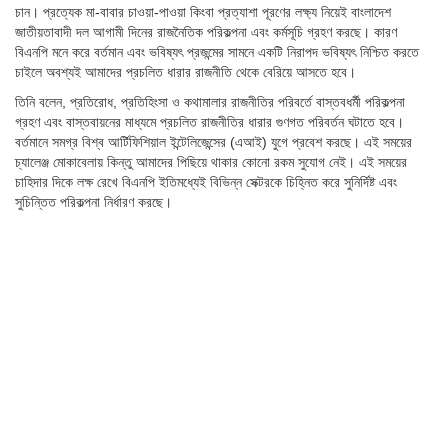
চান। প্রত্যেক মা-বাবার চাওয়া-পাওয়া কিংবা প্রত্যাশা পূরণের লক্ষ্য নিয়েই বাংলাদেশ
জাতীয়তাবাদী দল আগামী দিনের রাজনৈতিক পরিকল্পনা এবং কর্মসূচি গ্রহণ করছে। কারণ
বিএনপি মনে করে বর্তমান এবং ভবিষ্যৎ প্রজন্মের সামনে একটি নিরাপদ ভবিষ্যৎ নিশ্চিত করতে
চাইলে অবশ্যই আমাদের প্রচলিত ধারার রাজনীতি থেকে বেরিয়ে আসতে হবে।
তিনি বলেন, প্রতিরোধ, প্রতিহিংসা ও কথামালার রাজনীতির পরিবর্তে বাস্তবধর্মী পরিকল্পনা
গ্রহণ এবং বাস্তবায়নের মাধ্যমে প্রচলিত রাজনীতির ধারার গুণগত পরিবর্তন ঘটাতে হবে।
বর্তমানে সমগ্র বিশ্ব আর্টিফিশিয়াল ইন্টেলিজেন্সের (এআই) যুগে প্রবেশ করছে। এই সময়ের
চ্যালেঞ্জ মোকাবেলায় কিন্তু আমাদের পিছিয়ে থাকার কোনো রকম সুযোগ নেই। এই সময়ের
চাহিদার দিকে লক্ষ রেখে বিএনপি ইতিমধ্যেই বিভিন্ন সেক্টরকে চিহ্নিত করে সুনির্দিষ্ট এবং
সুচিন্তিত পরিকল্পনা নির্ধারণ করছে।