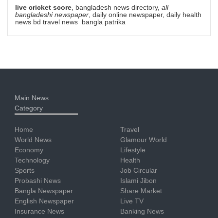
live cricket score
, bangladesh news directory,
all
bangladeshi newspaper
, daily online newspaper, daily health
news bd travel news bangla patrika
Main News
Category
Home
Travel
World News
Glamour World
Economy
Lifestyle
Technology
Health
Sports
Job Circular
Probashi News
Islami Jibon
Bangla Newspaper
Share Market
English Newspaper
Live TV
Insurance News
Banking News