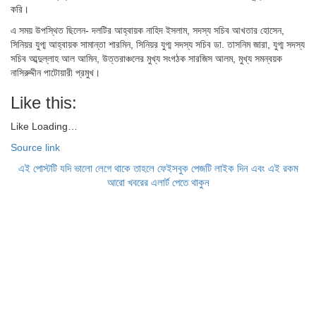
করি।
এ সময় উপস্থিত ছিলেন- দলটির আহ্বায়ক নাহিদ ইসলাম, সদস্য সচিব আখতার হোসেন,
সিনিয়র যুগ্ম আহ্বায়ক সামান্তা শারমিন, সিনিয়র যুগ্ম সদস্য সচিব ডা. তাসনিম জারা, যুগ্ম সদস্য
সচিব আব্দুল্লাহ আল আমিন, উত্তরাঞ্চলের মুখ্য সংগঠক সারজিস আলম, মুখ্য সমন্বয়ক
নাসিরুদ্দীন পাটোয়ারী প্রমুখ।
Like this:
Like
Loading…
Source link
এই পোস্টটি যদি ভালো লেগে থাকে তাহলে ফেইসবুক পেজটি লাইক দিন এবং এই রকম
আরো খবরের এলার্ট পেতে থাকুন