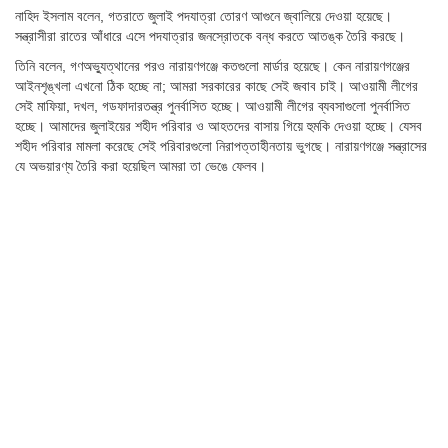
নাহিদ ইসলাম বলেন, গতরাতে জুলাই পদযাত্রা তোরণ আগুনে জ্বালিয়ে দেওয়া হয়েছে।
সন্ত্রাসীরা রাতের আঁধারে এসে পদযাত্রার জনস্রোতকে বন্ধ করতে আতঙ্ক তৈরি করছে।
তিনি বলেন, গণঅভ্যুত্থানের পরও নারায়ণগঞ্জে কতগুলো মার্ডার হয়েছে। কেন নারায়ণগঞ্জের
আইনশৃঙ্খলা এখনো ঠিক হচ্ছে না; আমরা সরকারের কাছে সেই জবাব চাই। আওয়ামী লীগের
সেই মাফিয়া, দখল, গডফাদারতন্ত্র পুনর্বাসিত হচ্ছে। আওয়ামী লীগের ব্যবসাগুলো পুনর্বাসিত
হচ্ছে। আমাদের জুলাইয়ের শহীদ পরিবার ও আহতদের বাসায় গিয়ে হুমকি দেওয়া হচ্ছে। যেসব
শহীদ পরিবার মামলা করেছে সেই পরিবারগুলো নিরাপত্তাহীনতায় ভুগছে। নারায়ণগঞ্জে সন্ত্রাসের
যে অভয়ারণ্য তৈরি করা হয়েছিল আমরা তা ভেঙে ফেলব।