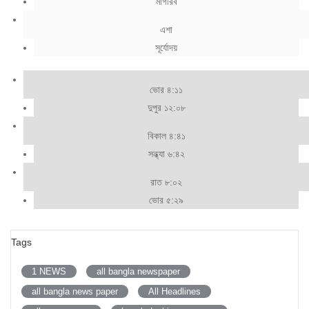
মাগরিব
এশা
সূর্যোদয়
ভোর ৪:১১
দুপুর ১২:০৮
বিকাল ৪:৪১
সন্ধ্যা ৬:৪২
রাত ৮:০২
ভোর ৫:২৯
Tags
1 NEWS
all bangla newspaper
all bangla news paper
All Headlines