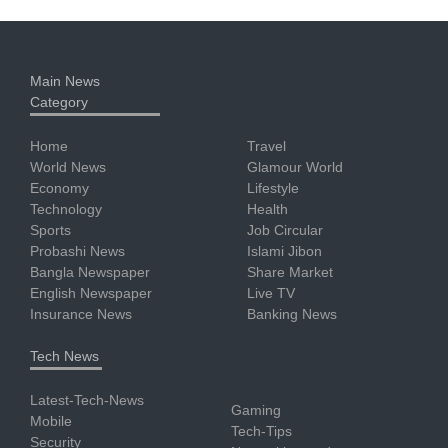
Main News
Category
Home
Travel
World News
Glamour World
Economy
Lifestyle
Technology
Health
Sports
Job Circular
Probashi News
Islami Jibon
Bangla Newspaper
Share Market
English Newspaper
Live TV
Insurance News
Banking News
Tech News
Latest-Tech-News
Gaming
Mobile
Tech-Tips
Security