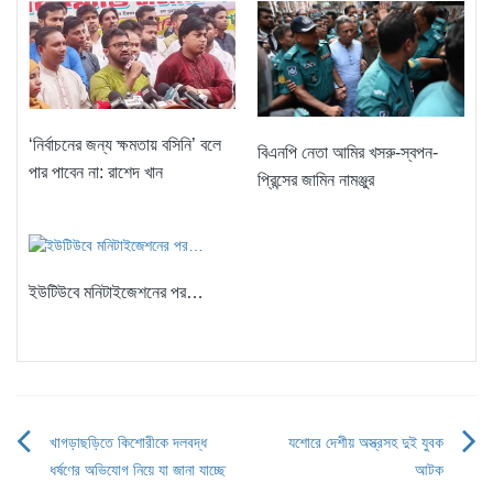
‘নির্বাচনের জন্য ক্ষমতায় বসিনি’ বলে
বিএনপি নেতা আমির খসরু-স্বপন-
পার পাবেন না: রাশেদ খান
প্রিন্সের জামিন নামঞ্জুর
ইউটিউবে মনিটাইজেশনের পর…
খাগড়াছড়িতে কিশোরীকে দলবদ্ধ
যশোরে দেশীয় অস্ত্রসহ দুই যুবক
Post
ধর্ষণের অভিযোগ নিয়ে যা জানা যাচ্ছে
আটক