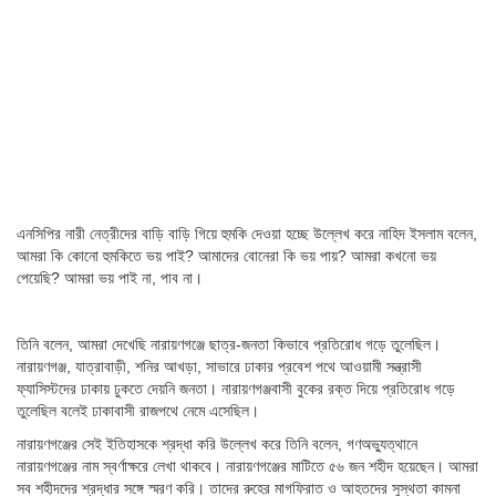
এনসিপির নারী নেত্রীদের বাড়ি বাড়ি গিয়ে হুমকি দেওয়া হচ্ছে উল্লেখ করে নাহিদ ইসলাম বলেন,
আমরা কি কোনো হুমকিতে ভয় পাই? আমাদের বোনেরা কি ভয় পায়? আমরা কখনো ভয়
পেয়েছি? আমরা ভয় পাই না, পাব না।
তিনি বলেন, আমরা দেখেছি নারায়ণগঞ্জে ছাত্র-জনতা কিভাবে প্রতিরোধ গড়ে তুলেছিল।
নারায়ণগঞ্জ, যাত্রাবাড়ী, শনির আখড়া, সাভারে ঢাকার প্রবেশ পথে আওয়ামী সন্ত্রাসী
ফ্যাসিস্টদের ঢাকায় ঢুকতে দেয়নি জনতা। নারায়ণগঞ্জবাসী বুকের রক্ত দিয়ে প্রতিরোধ গড়ে
তুলেছিল বলেই ঢাকাবাসী রাজপথে নেমে এসেছিল।
নারায়ণগঞ্জের সেই ইতিহাসকে শ্রদ্ধা করি উল্লেখ করে তিনি বলেন, গণঅভ্যুত্থানে
নারায়ণগঞ্জের নাম স্বর্ণাক্ষরে লেখা থাকবে। নারায়ণগঞ্জের মাটিতে ৫৬ জন শহীদ হয়েছেন। আমরা
সব শহীদদের শ্রদ্ধার সঙ্গে স্মরণ করি। তাদের রুহের মাগফিরাত ও আহতদের সুস্থতা কামনা