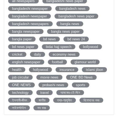
all newspapers
bangladeshi news paper
bangladeshi newspaper
bangladesh news
bangladesh newspaper
bangladesh news paper
bangladesh newspapers
bangla news
bangla newspaper
bangla news paper
bangla paper
bd news
bd news 24
bd news paper
bidai hajj speech
bollywood
cricket
daily
economy news
english newspaper
football
glamour world
health
hollywood
insurance
islami jibon
job circular
movie news
ONE BD News
ONE NEWS
probashi news
sports
technology
travel
আজকের-এই-দিনে
ইসলামী-জীবন
জাতীয়
তথ্য-প্রযুক্তি
বিনোদনের খবর
লাইফস্টাইল
সব খবর