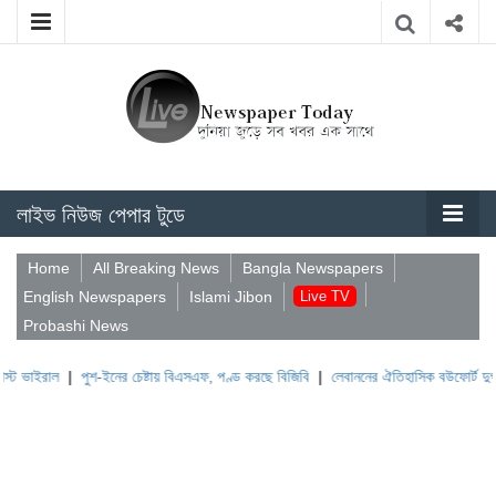
লাইভ নিউজ পেপার টুডে
Home
All Breaking News
Bangla Newspapers
English Newspapers
Islami Jibon
Live TV
Probashi News
|
পুশ-ইনের চেষ্টায় বিএসএফ, পণ্ড করছে বিজিবি
|
লেবাননের ঐতিহাসিক বউফোর্ট দুর্গ দখল করল