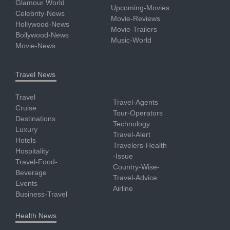
Glamour World
Upcoming-Movies
Celebrity-News
Movie-Reviews
Hollywood-News
Movie-Trailers
Bollywood-News
Music-World
Movie-News
Travel News
Travel
Travel-Agents
Cruise
Tour-Operators
Destinations
Technology
Luxury
Travel-Alert
Hotels
Travelers-Health
Hospitality
-Issue
Travel-Food-
Country-Wise-
Beverage
Travel-Advice
Events
Airline
Business-Travel
Health News