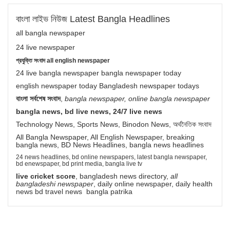
বাংলা লাইভ নিউজ Latest Bangla Headlines
all bangla newspaper
24 live newspaper
প্রযুক্তি সংবাদ all english newspaper
24 live bangla newspaper bangla newspaper today
english newspaper today Bangladesh newspaper todays
বাংলা সর্বশেষ সংবাদ
,
bangla newspaper, online bangla newspaper
bangla news, bd live news, 24/7 live news
Technology News, Sports News, Binodon News, অর্থনৈতিক সংবাদ
All Bangla Newspaper, All English Newspaper, breaking
bangla news, BD News Headlines, bangla news headlines
24 news headlines, bd online newspapers, latest bangla newspaper,
bd enewspaper, bd print media, bangla live tv
live cricket score
, bangladesh news directory,
all
bangladeshi newspaper
, daily online newspaper, daily health
news bd travel news bangla patrika