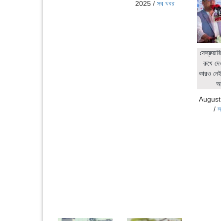
2025
/
সব খবর
ফেব্রুয়ার
রুখে দে
কারও নেই:
আ
August
/
স