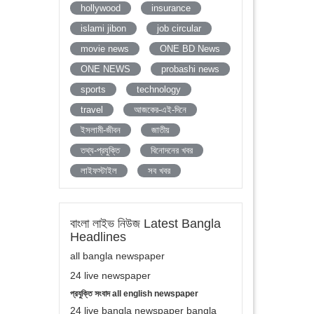
hollywood
insurance
islami jibon
job circular
movie news
ONE BD News
ONE NEWS
probashi news
sports
technology
travel
আজকের-এই-দিনে
ইসলামী-জীবন
জাতীয়
তথ্য-প্রযুক্তি
বিনোদনের খবর
লাইফস্টাইল
সব খবর
বাংলা লাইভ নিউজ Latest Bangla
Headlines
all bangla newspaper
24 live newspaper
প্রযুক্তি সংবাদ all english newspaper
24 live bangla newspaper bangla