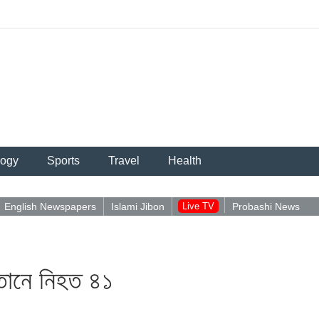
logy
Sports
Travel
Health
English Newspapers
Islami Jibon
Live TV
Probashi News
পু
স্তানে নিহত ৪১