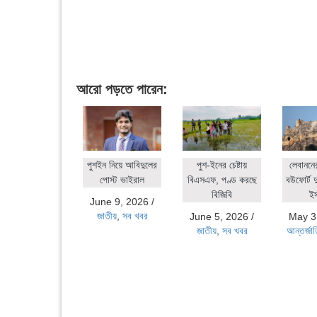
আরো পড়তে পারেন:
পুশইন নিয়ে আবিদুলের
পুশ-ইনের চেষ্টায়
লেবাননে
পোস্ট ভাইরাল
বিএসএফ, পণ্ড করছে
বউফোর্ট দ
বিজিবি
ই
June 9, 2026
/
জাতীয়
,
সব খবর
June 5, 2026
/
May 3
জাতীয়
,
সব খবর
আন্তর্জা