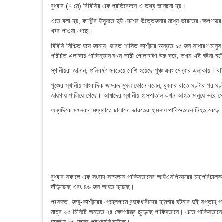
বুধবার (৭ মে) বিবিসির এক প্রতিবেদনে এ তথ্য জানানো হয়।
এতে বলা হয়, কাশ্মীর ইস্যুতে দুই দেশের উত্তেজনার মধ্যে ভারতের ক্ষেপণাস্ত
খবর পাওয়া গেছে।
বিবিসি নিশ্চিত হয়ে জানায়, ভারত শাসিত কাশ্মীরে অন্তত ১৫ জন সাধারণ মানুষ
পরিচিত এলাকায় পাকিস্তান যখন ভারী গোলাবর্ষণ শুরু করে, তখন এই ঘটনা ঘট
স্থানীয়রা জানান, গুলিবর্ষণ সবচেয়ে বেশি হয়েছে পুঞ্চ এবং মেন্ধার এলাকায
পুঞ্চের স্থানীয় সাংবাদিক জামরুদ মুঘল ফোনে বলেন, বুধবার রাতে ঘণ্টার পর ঘ
জায়গায় পালিয়ে গেছে। আমাদের স্থানীয় হাসপাতাল এখন আহত মানুষে ভরে 
অন্যদিকে মঙ্গলবার মধ্যরাতে চালানো ভারতের হামলায় পাকিস্তানে নিহত ব
বুধবার সকালে এক সংবাদ সম্মেলনে পাকিস্তানের আইএসপিআরের মহাপরিচালক লে
দাঁড়িয়েছে এবং ৪৬ জন আহত হয়েছে।
প্রসঙ্গত, জম্মু-কাশ্মীরের পেহেলগামে বন্দুকধারীদের হামলার ঘটনার দুই সপ্ত
মাত্র ২৫ মিনিটে অন্তত ২৪ ক্ষেপণাস্ত্র ছুড়েছে পাকিস্তানে। এতে পাকিস্ত
হামলায় ২৬ জনের প্রাণহানি ঘটেছে।