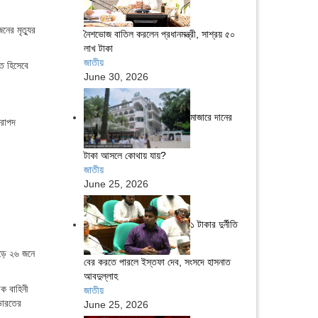
নের মৃত্যুর
নৈশভোজ বাতিল করলেন প্রধানমন্ত্রী, সাশ্রয় ৫০
লাখ টাকা
জাতীয়
্ত হিসেবে
June 30, 2026
মাজারে দানের
িরাপদ
টাকা আসলে কোথায় যায়?
জাতীয়
June 25, 2026
১ টাকার দুর্নীতি
ড়ে ২৬ জনে
বের করতে পারলে ইস্তফা দেব, সংসদে হাসনাত
আবদুল্লাহ
িক বাহিনী
জাতীয়
ভারতের
June 25, 2026