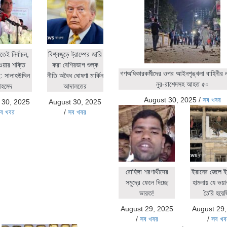
িতেই নির্বাচন,
বিশ্বজুড়ে ট্রাম্পের জারি
ওয়ার শক্তি
করা বেশিরভাগ শুল্ক
গণঅধিকারকর্মীদের ওপর আইনশৃঙ্খলা বাহিনীর লা
 সালাহউদ্দিন
নীতি অবৈধ ঘোষণা মার্কিন
নুর-রাশেদসহ আহত ৫০
হমেদ
আদালতের
August 30, 2025
/
সব খবর
 30, 2025
August 30, 2025
ব খবর
/
সব খবর
রোহিঙ্গা শরণার্থীদের
ইরানের জেলে ই
সমুদ্রে ফেলে দিচ্ছে
হামলায় যে ভয়াব
ভারত!
তৈরি হয়ে
August 29, 2025
August 29
/
সব খবর
/
সব খব