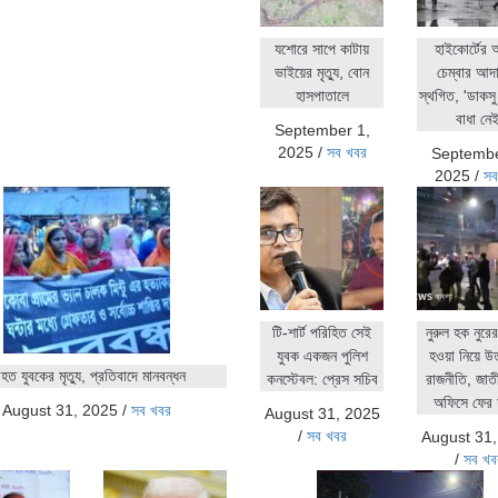
যশোরে সাপে কাটায়
হাইকোর্টের
ভাইয়ের মৃত্যু, বোন
চেম্বার আদ
হাসপাতালে
স্থগিত, 'ডাকসু 
বাধা নেই
September 1,
2025
/
সব খবর
Septembe
2025
/
সব
টি-শার্ট পরিহিত সেই
নুরুল হক নুর
যুবক একজন পুলিশ
হওয়া নিয়ে উ
ত যুবকের মৃত্যু, প্রতিবাদে মানবন্ধন
কনস্টেবল: প্রেস সচিব
রাজনীতি, জাতীয়
অফিসে ফের 
August 31, 2025
/
সব খবর
August 31, 2025
/
সব খবর
August 31
/
সব খব