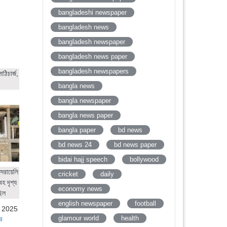
bangladeshi newspaper
bangladesh news
bangladesh newspaper
bangladesh news paper
bangladesh newspapers
ঠিচার্জ,
bangla news
bangla newspaper
bangla news paper
bangla paper
bd news
bd news 24
bd news paper
bidai hajj speech
bollywood
সরায়েলি
cricket
daily
হ দৃশ্য
economy news
ছিল
english newspaper
football
, 2025
glamour world
health
র