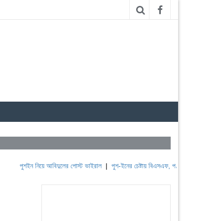
শইন নিয়ে আবিদুলের পোস্ট ভাইরাল
|
পুশ-ইনের চেষ্টায় বিএসএফ, পণ্ড করছে বিজিবি
|
লেবাননের 