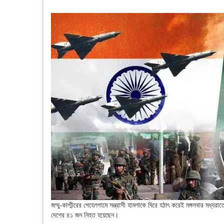
জম্মু-কাশ্মীরের পেহেলগামে সন্ত্রাসী হামলাকে ঘিরে হঠাৎ করেই মঙ্গলবার মধ্যর
দেশের ৪১ জন নিহত হয়েছেন।