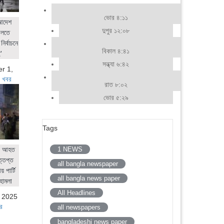
ভোর ৪:১১
 আদেশ
দুপুর ১২:০৮
ালতে
নির্বাচনে
বিকাল ৪:৪১
'
সন্ধ্যা ৬:৪২
r 1,
 খবর
রাত ৮:০২
ভোর ৫:২৯
Tags
1 NEWS
ের আহত
ত্তপ্ত
all bangla newspaper
 পার্টি
all bangla news paper
হামলা
All Headlines
, 2025
র
all newspapers
bangladeshi news paper