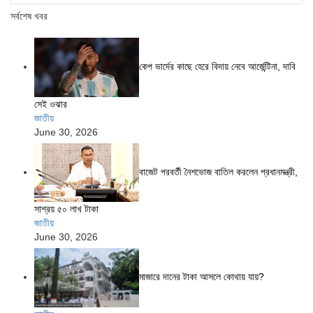
সর্বশেষ খবর
কেপ ভার্দের কাছে হেরে বিদায় নেবে আর্জেন্টিনা, দাবি
সেই ওঝার
জাতীয়
June 30, 2026
বাজেট পরবর্তী নৈশভোজ বাতিল করলেন প্রধানমন্ত্রী,
সাশ্রয় ৫০ লাখ টাকা
জাতীয়
June 30, 2026
মাজারে দানের টাকা আসলে কোথায় যায়?