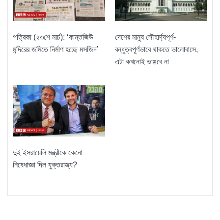
পত্রিকা (২৩শে মার্চ): ‘কান্তজিউ
দেশের মানুষ সৌহার্দ্যপূর্ণ-
মন্দিরের জমিতে নির্মাণ হচ্ছে মসজিদ’
বন্ধুত্বপূর্ণভাবে থাকতে ভালোবাসে,
এটা কখনোই ভাঙবে না
দুই ইসরায়েলি মন্ত্রীকে কেনো
নিষেধাজ্ঞা দিল যুক্তরাজ্য?