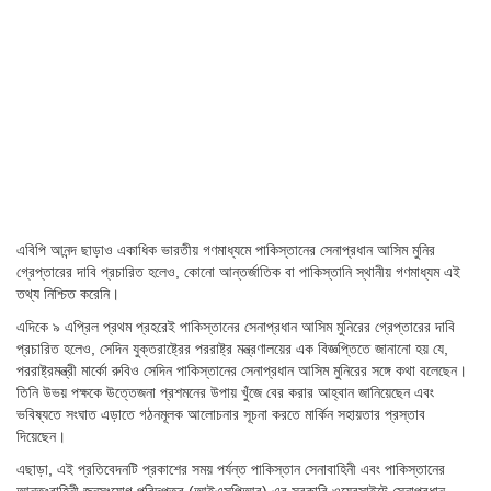
এবিপি আনন্দ ছাড়াও একাধিক ভারতীয় গণমাধ্যমে পাকিস্তানের সেনাপ্রধান আসিম মুনির
গ্রেপ্তারের দাবি প্রচারিত হলেও, কোনো আন্তর্জাতিক বা পাকিস্তানি স্থানীয় গণমাধ্যম এই
তথ্য নিশ্চিত করেনি।
এদিকে ৯ এপ্রিল প্রথম প্রহরেই পাকিস্তানের সেনাপ্রধান আসিম মুনিরের গ্রেপ্তারের দাবি
প্রচারিত হলেও, সেদিন যুক্তরাষ্ট্রের পররাষ্ট্র মন্ত্রণালয়ের এক বিজ্ঞপ্তিতে জানানো হয় যে,
পররাষ্ট্রমন্ত্রী মার্কো রুবিও সেদিন পাকিস্তানের সেনাপ্রধান আসিম মুনিরের সঙ্গে কথা বলেছেন।
তিনি উভয় পক্ষকে উত্তেজনা প্রশমনের উপায় খুঁজে বের করার আহ্বান জানিয়েছেন এবং
ভবিষ্যতে সংঘাত এড়াতে গঠনমূলক আলোচনার সূচনা করতে মার্কিন সহায়তার প্রস্তাব
দিয়েছেন।
এছাড়া, এই প্রতিবেদনটি প্রকাশের সময় পর্যন্ত পাকিস্তান সেনাবাহিনী এবং পাকিস্তানের
আন্তঃবাহিনী জনসংযোগ পরিদপ্তর (আইএসপিআর) এর সরকারি ওয়েবসাইটে সেনাপ্রধান