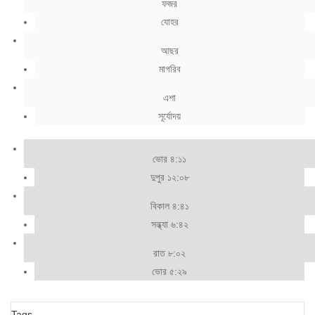
ফজর
যোহর
আছর
মাগরিব
এশা
সূর্যোদয়
ভোর ৪:১১
দুপুর ১২:০৮
বিকাল ৪:৪১
সন্ধ্যা ৬:৪২
রাত ৮:০২
ভোর ৫:২৯
Tags