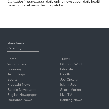
bangladeshi newspaper
, daily online newspaper, daily health
news bd travel news bangla patrika
Main News
Category
Home
Travel
World News
Glamour World
Economy
Lifestyle
Technology
Health
Sports
Job Circular
Probashi News
Islami Jibon
Bangla Newspaper
Share Market
English Newspaper
Live TV
Insurance News
Banking News