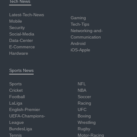
Tech News
Latest-Tech-News
Gaming
Mobile
Tech-Tips
Security
Networking-and-
Social-Media
Communication
Data-Center
Android
E-Commerce
iOS-Apple
Hardware
Sports News
Sports
NFL
Cricket
NBA
Football
Soccer
LaLiga
Racing
English-Premier
UFC
UEFA-Champions-
Boxing
League
Wrestling
BundesLiga
Rugby
Tennis
Motor-Racing