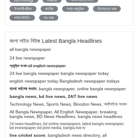
ইসলামী-জীবন
জাতীয়
তথ্য-প্রযুক্তি
বিনোদনের খবর
লাইফস্টাইল
সব খবর
বাংলা লাইভ নিউজ Latest Bangla Headlines
all bangla newspaper
24 live newspaper
প্রযুক্তি সংবাদ all english newspaper
24 live bangla newspaper bangla newspaper today
english newspaper today Bangladesh newspaper todays
বাংলা সর্বশেষ সংবাদ
,
bangla newspaper, online bangla newspaper
bangla news, bd live news, 24/7 live news
Technology News, Sports News, Binodon News, অর্থনৈতিক সংবাদ
All Bangla Newspaper, All English Newspaper, breaking
bangla news, BD News Headlines, bangla news headlines
24 news headlines, bd online newspapers, latest bangla newspaper,
bd enewspaper, bd print media, bangla live tv
live cricket score
, bangladesh news directory,
all