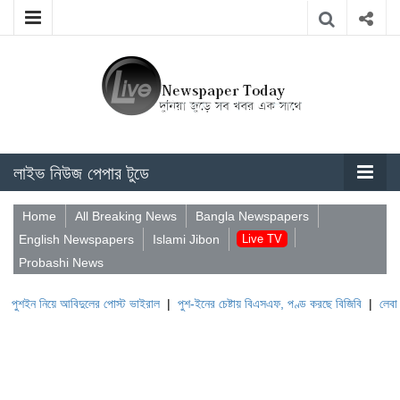
লাইভ নিউজ পেপার টুডে
Home
All Breaking News
Bangla Newspapers
English Newspapers
Islami Jibon
Live TV
Probashi News
য়ে আবিদুলের পোস্ট ভাইরাল
|
পুশ-ইনের চেষ্টায় বিএসএফ, পণ্ড করছে বিজিবি
|
লেবাননের ঐতিহাস