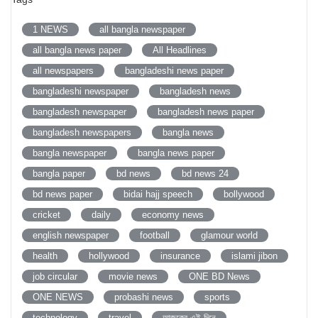
1 NEWS
all bangla newspaper
all bangla news paper
All Headlines
all newspapers
bangladeshi news paper
bangladeshi newspaper
bangladesh news
bangladesh newspaper
bangladesh news paper
bangladesh newspapers
bangla news
bangla newspaper
bangla news paper
bangla paper
bd news
bd news 24
bd news paper
bidai hajj speech
bollywood
cricket
daily
economy news
english newspaper
football
glamour world
health
hollywood
insurance
islami jibon
job circular
movie news
ONE BD News
ONE NEWS
probashi news
sports
technology
travel
আজকের-এই-দিনে