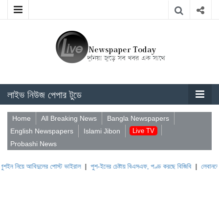
লাইভ নিউজ পেপার টুডে
Home
All Breaking News
Bangla Newspapers
English Newspapers
Islami Jibon
Live TV
Probashi News
ুলের পোস্ট ভাইরাল
|
পুশ-ইনের চেষ্টায় বিএসএফ, পণ্ড করছে বিজিবি
|
লেবাননের ঐতিহাসিক বউফো