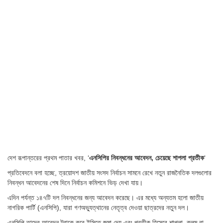
দেশ রূপান্তরের প্রথম পাতার খবর, ‘
এনসিপির নিবন্ধনের আবেদন, চেয়েছে শাপলা প্রতীক
‘
প্রতিবেদনে বলা হচ্ছে, ত্রয়োদশ জাতীয় সংসদ নির্বাচন সামনে রেখে নতুন রাজনৈতিক দলগুলোর
নিবন্ধন আবেদনের শেষ দিনে নির্বাচন কমিশনে ভিড় দেখা যায়।
এদিন পর্যন্ত ১৪৭টি দল নিবন্ধনের জন্য আবেদন করেছে। এর মধ্যে অন্যতম হলো জাতীয়
নাগরিক পার্টি (এনসিপি), যারা গণঅভ্যুত্থানের নেতৃত্ব দেওয়া ছাত্রদের নতুন দল।
এনসিপি তাদের আবেদন ট্রাকে করে ইসিতে জমা দেয় এবং প্রতীক হিসেবে শাপলা, কলম বা