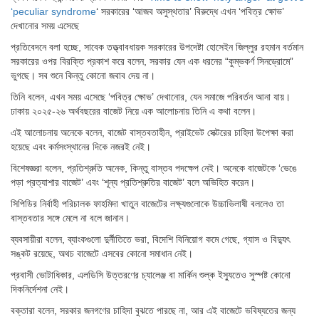
‘peculiar syndrome
‘ সরকারের ‘আজব অসুস্থতার’ বিরুদ্ধে এখন ‘পবিত্র ক্ষোভ’
দেখানোর সময় এসেছে
প্রতিবেদনে বলা হচ্ছে, সাবেক তত্ত্বাবধায়ক সরকারের উপদেষ্টা হোসেইন জিল্লুর রহমান বর্তমান
সরকারের ওপর বিরক্তি প্রকাশ করে বলেন, সরকার যেন এক ধরনের “কুম্ভকর্ণ সিনড্রোমে”
ভুগছে। সব শুনে কিন্তু কোনো জবাব দেয় না।
তিনি বলেন, এখন সময় এসেছে ‘পবিত্র ক্ষোভ’ দেখানোর, যেন সমাজে পরিবর্তন আনা যায়।
ঢাকায় ২০২৫-২৬ অর্থবছরের বাজেট নিয়ে এক আলোচনায় তিনি এ কথা বলেন।
এই আলোচনায় অনেকে বলেন, বাজেট বাস্তবতাহীন, প্রাইভেট সেক্টরের চাহিদা উপেক্ষা করা
হয়েছে এবং কর্মসংস্থানের দিকে নজরই নেই।
বিশেষজ্ঞরা বলেন, প্রতিশ্রুতি অনেক, কিন্তু বাস্তব পদক্ষেপ নেই। অনেকে বাজেটকে ‘ভেঙে
পড়া প্রত্যাশার বাজেট’ এবং ‘শূন্য প্রতিশ্রুতির বাজেট’ বলে অভিহিত করেন।
সিপিডির নির্বাহী পরিচালক ফাহমিদা খাতুন বাজেটের লক্ষ্যগুলোকে উচ্চাভিলাষী বললেও তা
বাস্তবতার সঙ্গে মেলে না বলে জানান।
ব্যবসায়ীরা বলেন, ব্যাংকগুলো দুর্নীতিতে ভরা, বিদেশি বিনিয়োগ কমে গেছে, গ্যাস ও বিদ্যুৎ
সঙ্কট রয়েছে, অথচ বাজেটে এসবের কোনো সমাধান নেই।
প্রবাসী ভোটাধিকার, এলডিসি উত্তরণের চ্যালেঞ্জ বা মার্কিন শুল্ক ইস্যুতেও সুস্পষ্ট কোনো
দিকনির্দেশনা নেই।
বক্তারা বলেন, সরকার জনগণের চাহিদা বুঝতে পারছে না, আর এই বাজেটে ভবিষ্যতের জন্য