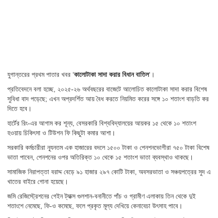
যুগান্তরের প্রথম পাতার খবর ‘
কালোটাকা সাদা করার বিধান বাতিল
‘।
প্রতিবেদনে বলা হচ্ছে, ২০২৫-২৬ অর্থবছরের বাজেটে আলোচিত কালোটাকা সাদা করার বিশেষ
সুবিধা বাদ পড়েছে; এখন অপ্রদর্শিত আয় বৈধ করতে নিয়মিত করের সঙ্গে ১০ শতাংশ বাড়তি কর
দিতে হবে।
হার্টের রিং-এর আগাম কর শূন্য, বেসরকারি বিশ্ববিদ্যালয়ের আয়কর ১৫ থেকে ১০ শতাংশ
হওয়ায় চিকিৎসা ও টিউশন ফি কিছুটা কমার আশা।
সরকারি কর্মচারীরা ন্যূনতম এক হাজারের বদলে ১৫০০ টাকা ও পেনশনভোগীরা ৭৫০ টাকা বিশেষ
ভাতা পাবেন, পেনশনের ওপর অতিরিক্ত ১০ থেকে ১৫ শতাংশ ভাতা ব্যবস্থাও থাকছে।
সামাজিক নিরাপত্তা বরাদ্দ বেড়ে ৯১ হাজার ২৯৭ কোটি টাকা, অবসরভাতা ও সঞ্চয়পত্রের সুদ এ
খাতের বাইরে গোনা হয়েছে।
জমি রেজিস্ট্রেশনের গেইন ট্যাক্স গুলশান-বনানীতে পাঁচ ও গ্রামীণ এলাকায় তিন থেকে দুই
শতাংশে নেমেছে, ফি-ও কমেছে, ফলে প্রকৃত মূল্য দেখিয়ে কেনাবেচা উৎসাহ পাবে।