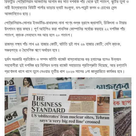
রিফাইন্ড পেট্রোলিয়াম আমদানির আগাম কর সাত দশমকি পাঁচ থেকে দুই শতাংশ, ঝুটের তুলা ও
নারী উদ্যোক্তার বিউটি পার্লার ভাড়ায় ভ্যাট মওকুফ, বল-পয়েন্ট কলম ও চোখের লেন্স
আমদানিতেও ছাড়।
পেট্রোলিয়াম-সোলার ইনভার্টার-রাবারসহ নানা পণ্যে শুল্ক হ্রাসে জ্বালানি, চিকিৎসা ও টায়ার
উৎপাদন ব্যয় কমবে। পূর্ণ আইপিও করা পাবলিক কোম্পানির সর্বোচ্চ করহার ২২ দশমিক পাঁচ
শতাংশ, ব্যাংক লেনদেনে সব আয় হলে ২০ শতাংশ।
রাজস্ব লক্ষ্য পাঁচ লাখ ৬৪ হাজার কোটি, ঘাটতি দুই লাখ ২৬ হাজার কোটি; দেশি ব্যাংক,
সঞ্চয়পত্র ও বৈদেশিক ঋণে অর্থায়ন হবে।
দুর্বল সরকারি প্রতিষ্ঠান ও সম্পদ ঘাটতি বাজেট বাস্তবায়নের বড় চ্যালেঞ্জ হলেও উন্নয়ন
সহযোগীরা দুই দশমিক ছয় বিলিয়ন ডলার বাজেট সহায়তার প্রতিশ্রুতি দিয়েছে, আর রপ্তানি
প্রণোদনা ধাপে ধাপে তুলে নেওয়ার তৃতীয় ধাপ ২০২৬ সালের ১লা জানুয়ারিতে কার্যকর হবে।