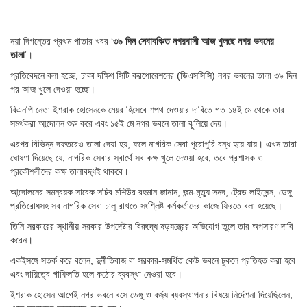
নয়া দিগন্তের প্রথম পাতার খবর ‘
৩৯ দিন সেবাবঞ্চিত নগরবাসী আজ খুলছে নগর ভবনের
তালা
‘।
প্রতিবেদনে বলা হচ্ছে, ঢাকা দক্ষিণ সিটি করপোরেশনের (ডিএসসিসি) নগর ভবনের তালা ৩৯ দিন
পর আজ খুলে দেওয়া হচ্ছে।
বিএনপি নেতা ইশরাক হোসেনকে মেয়র হিসেবে শপথ দেওয়ার দাবিতে গত ১৪ই মে থেকে তার
সমর্থকরা আন্দোলন শুরু করে এবং ১৫ই মে নগর ভবনে তালা ঝুলিয়ে দেয়।
এরপর বিভিন্ন দফতরেও তালা দেয়া হয়, ফলে নাগরিক সেবা পুরোপুরি বন্ধ হয়ে যায়। এখন তারা
ঘোষণা দিয়েছে যে, নাগরিক সেবার স্বার্থে সব কক্ষ খুলে দেওয়া হবে, তবে প্রশাসক ও
প্রকৌশলীদের কক্ষ তালাবদ্ধই থাকবে।
আন্দোলনের সমন্বয়ক সাবেক সচিব মশিউর রহমান জানান, জন্ম-মৃত্যু সনদ, ট্রেড লাইসেন্স, ডেঙ্গু
প্রতিরোধসহ সব নাগরিক সেবা চালু রাখতে সংশ্লিষ্ট কর্মকর্তাদের কাজে ফিরতে বলা হয়েছে।
তিনি সরকারের স্থানীয় সরকার উপদেষ্টার বিরুদ্ধে ষড়যন্ত্রের অভিযোগ তুলে তার অপসারণ দাবি
করেন।
একইসঙ্গে সতর্ক করে বলেন, দুর্নীতিবাজ বা সরকার-সমর্থিত কেউ ভবনে ঢুকলে প্রতিহত করা হবে
এবং দায়িত্বে গাফিলতি হলে কঠোর ব্যবস্থা নেওয়া হবে।
ইশরাক হোসেন আগেই নগর ভবনে বসে ডেঙ্গু ও বর্জ্য ব্যবস্থাপনার বিষয়ে নির্দেশনা দিয়েছিলেন,