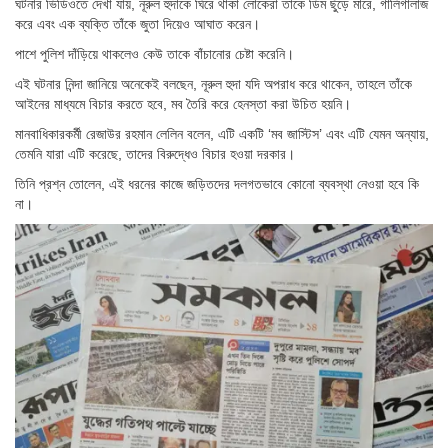
ঘটনার ভিডিওতে দেখা যায়, নূরুল হুদাকে ঘিরে থাকা লোকেরা তাকে ডিম ছুঁড়ে মারে, গালিগালাজ
করে এবং এক ব্যক্তি তাঁকে জুতা দিয়েও আঘাত করেন।
পাশে পুলিশ দাঁড়িয়ে থাকলেও কেউ তাকে বাঁচানোর চেষ্টা করেনি।
এই ঘটনার নিন্দা জানিয়ে অনেকেই বলছেন, নূরুল হুদা যদি অপরাধ করে থাকেন, তাহলে তাঁকে
আইনের মাধ্যমে বিচার করতে হবে, মব তৈরি করে হেনস্তা করা উচিত হয়নি।
মানবাধিকারকর্মী রেজাউর রহমান লেলিন বলেন, এটি একটি ‘মব জাস্টিস’ এবং এটি যেমন অন্যায়,
তেমনি যারা এটি করেছে, তাদের বিরুদ্ধেও বিচার হওয়া দরকার।
তিনি প্রশ্ন তোলেন, এই ধরনের কাজে জড়িতদের দলগতভাবে কোনো ব্যবস্থা নেওয়া হবে কি
না।