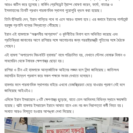
আরও জটিল করে তুলেছে। মার্কিন প্রেসিডেন্ট ট্রাম্প ঘোষণা করেন, ফর্দো, নাতাঞ্জ ও
ইসফাহানের তিনটি প্রধান পারমাণবিক স্থাপনা পুরোপুরি ধ্বংস করা হয়েছে।
তিনি হুঁশিয়ারি দেন, ইরান শান্তির পথে না এলে আরও হামলা হবে। এর জবাবে ইরানের পার্লামেন্ট
হরমুজ প্রণালি বন্ধের সিদ্ধান্তে পৌঁছেছে।
ইরান এই হামলাকে “অকল্পনীয় আগ্রাসন” ও কূটনীতির বিনাশ বলে অভিহিত করেছে এবং
প্রতিক্রিয়া জানানোর আগে রাশিয়ার সঙ্গে আলোচনার জন্য পররাষ্ট্রমন্ত্রী পুতিনের সঙ্গে বৈঠকে
গেছেন।
এই হামলা “অপারেশন মিডনাইট হ্যামার” নামে পরিচালিত হয়, যেখানে স্টেলথ বোমারু বিমান ও
সাবমেরিন থেকে টমাহক ক্ষেপণাস্ত্র ছোড়া হয়।
রাশিয়া ও চীন এই হামলাকে আন্তর্জাতিক আইনের লঙ্ঘন বলে নিন্দা জানিয়েছে। জাতিসংঘ
মহাসচিব উদ্বেগ প্রকাশ করে সকল পক্ষকে সংযম দেখাতে বলেছেন।
হামলার ফলে পারমাণবিক স্থাপনার বাইরে এখনো তেজস্ক্রিয়তা বেড়ে যাওয়ার প্রমাণ নেই বলে
জানিয়েছে আইএইএ।
এদিকে ইরান ইসরায়েলে ২৭টি ক্ষেপণাস্ত্র ছুড়েছে, যাতে তেল আবিবসহ বিভিন্ন স্থানে ক্ষয়ক্ষতি
হয়েছে। পাল্টা হামলায় ইসরায়েল ইরানে আঘাত হানে এবং নয় জন নিরাপত্তা কর্মী নিহত হয়।
সংঘাত আরও বিস্তৃত হওয়ার আশঙ্কা দেখা দিয়েছে।