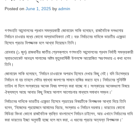
Posted on
June 1, 2025
by
admin
গণসংহতি আন্দোলনের প্রধান সমন্বয়কারী জোনায়েদ সাকি বলেছেন, রাজনৈতিক দলগুলোর
নির্বাচন চাওয়ার মধ্যে কোনো অস্বাভাবিকতা নেই। বরং নির্বাচনের দাবিকে ভারতীয় এজেন্ডা
হিসেবে প্রচার বিপজ্জনক বলে আখ্যা দিয়েছেন তিনি।
রোববার (১ জুন) রাজধানীর জাতীয় প্রেসক্লাবে গণসংহতি আন্দোলনের প্রথম নির্বাহী সমন্বয়কারী
অ্যাডভোকেট আবদুস সালামের অষ্টম মৃত্যুবার্ষিকী উপলক্ষে আয়োজিত স্মরণসভায় এ কথা বলেন
তিনি।
জোনায়েদ সাকি বলেছেন, ‘নির্বাচন চাওয়াকে অপরাধ হিসেবে দেখার কিছু নেই। যদি ডিসেম্বরে
নির্বাচন না হয় তাহলে সেটার ব্যাখ্যা জনগণের সামনে হাজির করতে হবে। নির্বাচনের সুনির্দিষ্ট
তারিখ না দিলে সংস্কারের অনেক বিষয় সম্পন্ন করা যাচ্ছে না। সংস্কারের অনেকগুলো বিষয়ে
ঐক্যমত্য আছে আবার কিছু বিষয়ে আলাপ আলোচনার মাধ্যমে সমাধান সম্ভব।’
নির্বাচনের দাবিকে ভারতীয় এজেন্ডা হিসেবে প্রচারের বিষয়টিকে বিপজ্জনক আখ্যা দিয়ে তিনি
বলেন, ‘নিজেদের প্রয়োজনে আমাদের বিচার, সংস্কার ও নির্বাচন দরকার। ভারতের কোনো
মিডিয়া কিংবা কোনো রাজনৈতিক ব্যক্তি বাংলাদেশে নির্বাচন চাইলেন, আর এখানে নির্বাচনের দাবি
করা ভারতের ইচ্ছা অনুযায়ী হচ্ছে বলে মনে করা, এ ধরনের প্রচার অত্যন্ত বিপজ্জনক।’