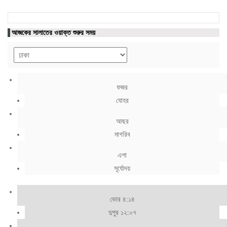
আজকের সালাতের ওয়াক্ত শুরুর সময়
ফজর
যোহর
আছর
মাগরিব
এশা
সূর্যোদয়
ভোর ৪:১৪
দুপুর ১২:০৭