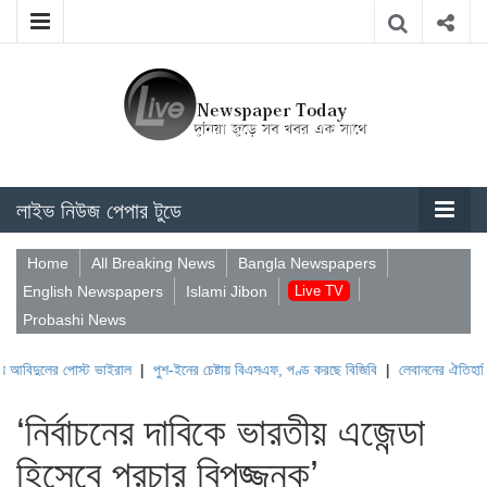
লাইভ নিউজ পেপার টুডে
Home
All Breaking News
Bangla Newspapers
English Newspapers
Islami Jibon
Live TV
Probashi News
লের পোস্ট ভাইরাল
|
পুশ-ইনের চেষ্টায় বিএসএফ, পণ্ড করছে বিজিবি
|
লেবাননের ঐতিহাসিক বউফোর
‘নির্বাচনের দাবিকে ভারতীয় এজেন্ডা
হিসেবে প্রচার বিপজ্জনক’