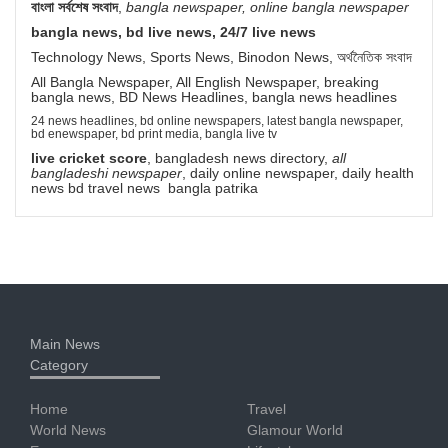
বাংলা সর্বশেষ সংবাদ
,
bangla newspaper, online bangla newspaper
bangla news, bd live news, 24/7 live news
Technology News, Sports News, Binodon News, অর্থনৈতিক সংবাদ
All Bangla Newspaper, All English Newspaper, breaking
bangla news, BD News Headlines, bangla news headlines
24 news headlines, bd online newspapers, latest bangla newspaper,
bd enewspaper, bd print media, bangla live tv
live cricket score
, bangladesh news directory,
all
bangladeshi newspaper
, daily online newspaper, daily health
news bd travel news bangla patrika
Main News
Category
Home
Travel
World News
Glamour World