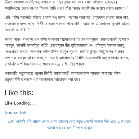
উঠতে সাহায্য করেছিলেন, এখন তারা নতুন বন্দোবস্ত করে বহাল তবিয়তে রয়েছেন।
ফ্যাসিজমের থেকে যাওয়া শিকড়ে পানি ঢেলে তাঁরা আবার ফ্যাসিবাদ কায়েম করতে চাচ্ছেন।’
এবি পার্টির সভাপতি মজিবর রহমান মঞ্জু বলেন, ‘সরকার আমাদের ঐক্যবদ্ধ রাখতে পারে নাই,
রাজনৈতিক দলগুলোকে নির্দিষ্ট রোডম্যাপ দিতে পারে নাই। আমাদের ঐতিহাসিক সুযোগ আমরা
যেন নষ্ট না করি।’
সভায় আরও বক্তব্য দেন রাষ্ট্র সংস্কার আন্দোলনের প্রধান সমন্বয়ক এ্যাডভোকেট হাসনাত
কাইয়ুম, ভাসানী জনশক্তি পার্টির চেয়ারম্যান বীর মুক্তিযোদ্ধা শেখ রফিকুল ইসলাম বাবলু,
জেএসডির সাধারণ সম্পাদক শহীদ উদ্দিন মাহমুদ স্বপন, জাতীয় মুক্তি কাউন্সিলের সাধারণ
সম্পাদক ফয়জুল হাকিম লালা, গণসংহতি আন্দোলনের নির্বাহী সমন্বয়কারী আবুল হাসান রুবেল,
রাজনৈতিক পরিষদ সদস্য দেওয়ান আবদুর রশিদ নিলু প্রমুখ।
গণসংহতি আন্দোলনের প্রথম নির্বাহী সমন্বয়কারী অ্যাডভোকেট আবদুস সালামের অষ্টম
মৃত্যুবার্ষিকী উপলক্ষে এই স্মরণসভার আয়োজন করা হয়।
Like this:
Like
Loading…
Source link
এই পোস্টটি যদি ভালো লেগে থাকে তাহলে ফেইসবুক পেজটি লাইক দিন এবং এই রকম
আরো খবরের এলার্ট পেতে থাকুন