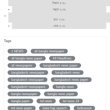
বিকাল ৪:৪০
সন্ধ্যা ৬:৩৯
রাত ৭:৫৮
ভোর ৫:৩১
Tags
1 NEWS
all bangla newspaper
all bangla news paper
All Headlines
all newspapers
bangladeshi news paper
bangladeshi newspaper
bangladesh news
bangladesh newspaper
bangladesh news paper
bangladesh newspapers
bangla news
bangla newspaper
bangla news paper
bangla paper
bd news
bd news 24
bd news paper
bidai hajj speech
bollywood