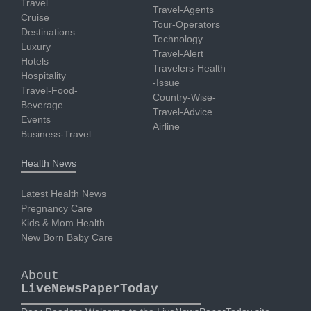
Travel
Travel-Agents
Cruise
Tour-Operators
Destinations
Technology
Luxury
Travel-Alert
Hotels
Travelers-Health
Hospitality
-Issue
Travel-Food-
Country-Wise-
Beverage
Travel-Advice
Events
Airline
Business-Travel
Health News
Latest Health News
Pregnancy Care
Kids & Mom Health
New Born Baby Care
About
LiveNewsPaperToday