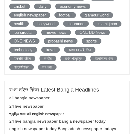
cricket
daily
economy news
english newspaper
football
glamour world
health
hollywood
insurance
islami jibon
job circular
movie news
ONE BD News
ONE NEWS
probashi news
sports
technology
travel
আজকের-এই-দিনে
ইসলামী-জীবন
জাতীয়
তথ্য-প্রযুক্তি
বিনোদনের খবর
লাইফস্টাইল
সব খবর
বাংলা লাইভ নিউজ Latest Bangla Headlines
all bangla newspaper
24 live newspaper
প্রযুক্তি সংবাদ all english newspaper
24 live bangla newspaper bangla newspaper today
english newspaper today Bangladesh newspaper todays