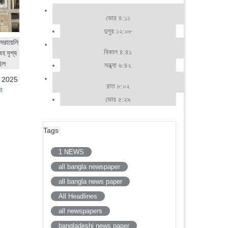
ভোর ৪:১১
দুপুর ১২:০৮
সরায়েলি
বিকাল ৪:৪১
হ দৃশ্য
ছিল
সন্ধ্যা ৬:৪২
, 2025
রাত ৮:০২
র
ভোর ৫:২৯
Tags
1 NEWS
all bangla newspaper
all bangla news paper
All Headlines
all newspapers
bangladeshi news paper