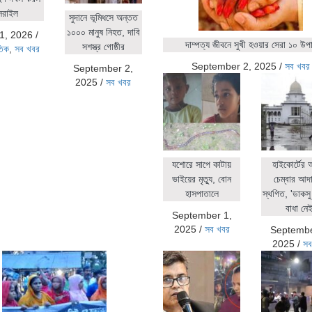
সরাইল
সুদানে ভূমিধসে অন্তত
১০০০ মানুষ নিহত, দাবি
1, 2026
/
দাম্পত্য জীবনে সুখী হওয়ার সেরা ১০ উপ
সশস্ত্র গোষ্ঠীর
তিক
,
সব খবর
September 2, 2025
/
সব খবর
September 2,
2025
/
সব খবর
যশোরে সাপে কাটায়
হাইকোর্টের
ভাইয়ের মৃত্যু, বোন
চেম্বার আদ
হাসপাতালে
স্থগিত, 'ডাকসু 
বাধা নেই
September 1,
2025
/
সব খবর
Septembe
2025
/
সব