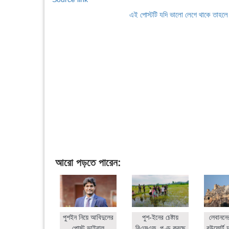
এই পোস্টটি যদি ভালো লেগে থাকে তাহল
আরো পড়তে পারেন:
পুশইন নিয়ে আবিদুলের
পুশ-ইনের চেষ্টায়
লেবাননে
পোস্ট ভাইরাল
বিএসএফ, পণ্ড করছে
বউফোর্ট দ