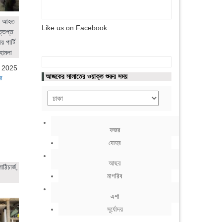
ের আহত
Like us on Facebook
ত্তপ্ত
 পার্টি
হামলা
, 2025
আজকের সালাতের ওয়াক্ত শুরুর সময়
র
ফজর
যোহর
আছর
ঠিচার্জ,
মাগরিব
এশা
সূর্যোদয়