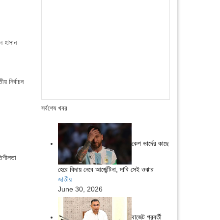
ল হাসান
য় নির্বাচন
সর্বশেষ খবর
কেপ ভার্দের কাছে
তিশীলতা
হেরে বিদায় নেবে আর্জেন্টিনা, দাবি সেই ওঝার
জাতীয়
June 30, 2026
বাজেট পরবর্তী