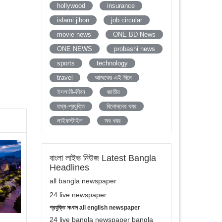
hollywood
insurance
islami jibon
job circular
movie news
ONE BD News
ONE NEWS
probashi news
sports
technology
travel
আজকের-এই-দিনে
ইসলামী-জীবন
জাতীয়
তথ্য-প্রযুক্তি
বিনোদনের খবর
লাইফস্টাইল
সব খবর
বাংলা লাইভ নিউজ Latest Bangla
Headlines
all bangla newspaper
24 live newspaper
প্রযুক্তি সংবাদ all english newspaper
24 live bangla newspaper bangla