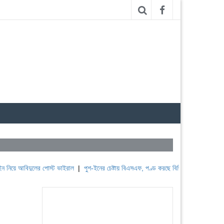
িদুলের পোস্ট ভাইরাল
|
পুশ-ইনের চেষ্টায় বিএসএফ, পণ্ড করছে বিজিবি
|
লেবাননের ঐতিহাসিক বউ