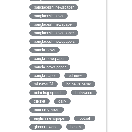
bangladeshi newspaper
bangladesh news
bangladesh newspaper
bangladesh news paper
bangladesh newspapers
bangla news
bangla newspaper
bangla news paper
bangla paper
bd news
bd news 24
bd news paper
bidai hajj speech
bollywood
cricket
daily
economy news
english newspaper
football
glamour world
health