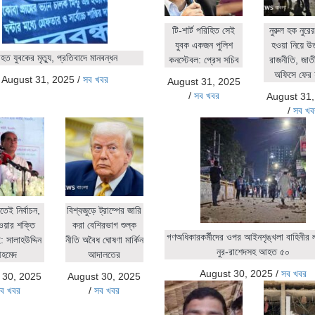
টি-শার্ট পরিহিত সেই
নুরুল হক নুর
যুবক একজন পুলিশ
হওয়া নিয়ে উ
ত যুবকের মৃত্যু, প্রতিবাদে মানবন্ধন
কনস্টেবল: প্রেস সচিব
রাজনীতি, জাতীয়
অফিসে ফের 
August 31, 2025
/
সব খবর
August 31, 2025
/
সব খবর
August 31
/
সব খব
িতেই নির্বাচন,
বিশ্বজুড়ে ট্রাম্পের জারি
ওয়ার শক্তি
করা বেশিরভাগ শুল্ক
গণঅধিকারকর্মীদের ওপর আইনশৃঙ্খলা বাহিনীর লা
 সালাহউদ্দিন
নীতি অবৈধ ঘোষণা মার্কিন
নুর-রাশেদসহ আহত ৫০
হমেদ
আদালতের
August 30, 2025
/
সব খবর
 30, 2025
August 30, 2025
ব খবর
/
সব খবর