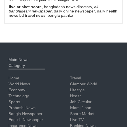
live cricket score
, bangladesh news directory,
all
bangladeshi newspaper
, daily online newspaper, daily health
news bd travel news bangla patrika
Main News
Category
Home
Travel
World News
Glamour World
Economy
Lifestyle
Technology
Health
Sports
Job Circular
Probashi News
Islami Jibon
Bangla Newspaper
Share Market
English Newspaper
Live TV
Insurance News
Banking News