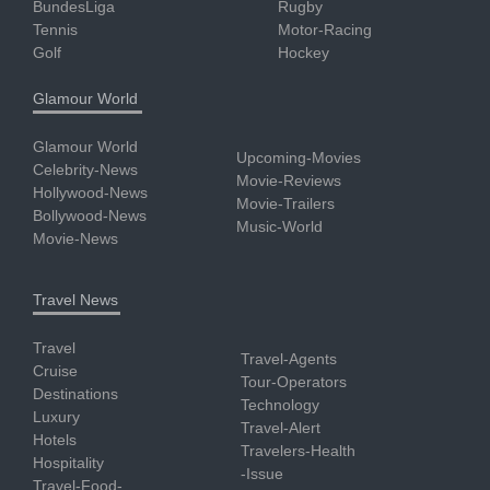
BundesLiga
Rugby
Tennis
Motor-Racing
Golf
Hockey
Glamour World
Glamour World
Upcoming-Movies
Celebrity-News
Movie-Reviews
Hollywood-News
Movie-Trailers
Bollywood-News
Music-World
Movie-News
Travel News
Travel
Travel-Agents
Cruise
Tour-Operators
Destinations
Technology
Luxury
Travel-Alert
Hotels
Travelers-Health
Hospitality
-Issue
Travel-Food-