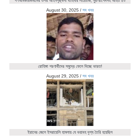
গণঅধিকারকর্মীদের ওপর আইনশৃঙ্খলা বাহিনীর লাঠিচার্জ, নুর-রাশেদসহ আহত ৫০
August 30, 2025
/
সব খবর
রোহিঙ্গা শরণার্থীদের সমুদ্রে ফেলে দিচ্ছে ভারত!
August 29, 2025
/
সব খবর
ইরানের জেলে ইসরায়েলি হামলায় যে ভয়াবহ দৃশ্য তৈরি হয়েছিল