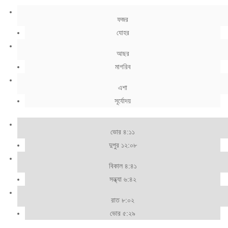
ফজর
যোহর
আছর
মাগরিব
এশা
সূর্যোদয়
ভোর ৪:১১
দুপুর ১২:০৮
বিকাল ৪:৪১
সন্ধ্যা ৬:৪২
রাত ৮:০২
ভোর ৫:২৯