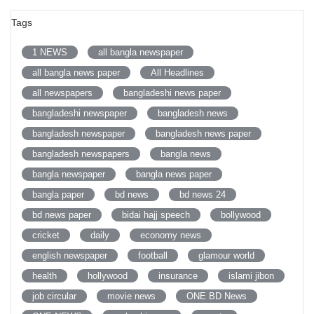
Tags
1 NEWS
all bangla newspaper
all bangla news paper
All Headlines
all newspapers
bangladeshi news paper
bangladeshi newspaper
bangladesh news
bangladesh newspaper
bangladesh news paper
bangladesh newspapers
bangla news
bangla newspaper
bangla news paper
bangla paper
bd news
bd news 24
bd news paper
bidai hajj speech
bollywood
cricket
daily
economy news
english newspaper
football
glamour world
health
hollywood
insurance
islami jibon
job circular
movie news
ONE BD News