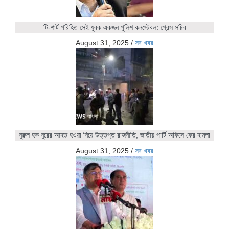
টি-শার্ট পরিহিত সেই যুবক একজন পুলিশ কনস্টেবল: প্রেস সচিব
August 31, 2025
/
সব খবর
নুরুল হক নুরের আহত হওয়া নিয়ে উত্তপ্ত রাজনীতি, জাতীয় পার্টি অফিসে ফের হামলা
August 31, 2025
/
সব খবর