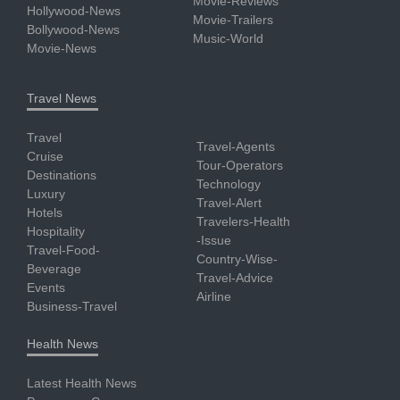
Movie-Reviews
Hollywood-News
Movie-Trailers
Bollywood-News
Music-World
Movie-News
Travel News
Travel
Travel-Agents
Cruise
Tour-Operators
Destinations
Technology
Luxury
Travel-Alert
Hotels
Travelers-Health
Hospitality
-Issue
Travel-Food-
Country-Wise-
Beverage
Travel-Advice
Events
Airline
Business-Travel
Health News
Latest Health News