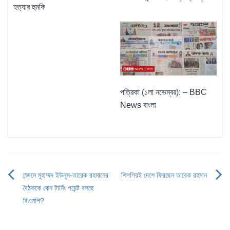
হত্যার হুমকি
পত্রিকা (১লা নভেম্বর): – BBC
News বাংলা
লন্ডনে মুহাম্মদ ইউনূস-তারেক রহমানের
শিগগিরই দেশে ফিরছেন তারেক রহমান
Post
বৈঠককে কেন টার্নিং পয়েন্ট বলছে
navigation
বিএনপি?