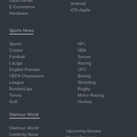
Data-Center
Android
E-Commerce
iOS-Apple
Hardware
Sports News
Sports
NFL
Cricket
NBA
Football
Soccer
LaLiga
Racing
English-Premier
UFC
UEFA-Champions-
Boxing
League
Wrestling
BundesLiga
Rugby
Tennis
Motor-Racing
Golf
Hockey
Glamour World
Glamour World
Upcoming-Movies
Celebrity-News