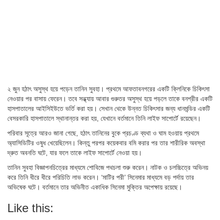
২ জুন হঠাৎ অসুস্থ হয়ে পড়েন তানিন সুবহা। প্রথমে আফতাবনগরের একটি ক্লিনিকে চিকিৎসা
নেওয়ার পর বাসায় ফেরেন। তবে সন্ধ্যায় আবার গুরুতর অসুস্থ হয়ে পড়লে তাকে বনশ্রীর একটি
হাসপাতালের আইসিইউতে ভর্তি করা হয়। সেখান থেকে উন্নত চিকিৎসার জন্য ধানমন্ডির একটি
বেসরকারি হাসপাতালে স্থানান্তর করা হয়, যেখানে বর্তমানে তিনি লাইফ সাপোর্টে রয়েছেন।
পরিবার সূত্রে আরও জানা গেছে, হঠাৎ তানিনের বুকে প্রচণ্ড ব্যথা ও ঘাম হওয়ায় প্রথমে
অ্যাসিডিটির ওষুধ খেয়েছিলেন। কিন্তু পরপর কয়েকবার বমি করার পর তার শারীরিক অবস্থা
দ্রুত অবনতি ঘটে, যার ফলে তাকে লাইফ সাপোর্টে নেওয়া হয়।
তানিন সুবহা বিজ্ঞাপনচিত্রের মাধ্যমে শোবিজে পথচলা শুরু করেন। নাটক ও চলচ্চিত্রে অভিনয়
করে তিনি ধীরে ধীরে পরিচিতি লাভ করেন। ‘মাটির পরী’ সিনেমার মাধ্যমে বড় পর্দায় তার
অভিষেক ঘটে। বর্তমানে তার অভিনীত একাধিক সিনেমা মুক্তির অপেক্ষায় রয়েছে।
Like this: