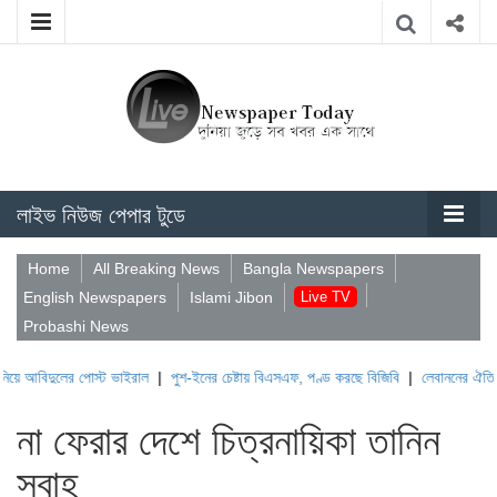
লাইভ নিউজ পেপার টুডে
Home
All Breaking News
Bangla Newspapers
English Newspapers
Islami Jibon
Live TV
Probashi News
ের পোস্ট ভাইরাল
|
পুশ-ইনের চেষ্টায় বিএসএফ, পণ্ড করছে বিজিবি
|
লেবাননের ঐতিহাসিক বউফোর্
না ফেরার দেশে চিত্রনায়িকা তানিন
সুবাহ