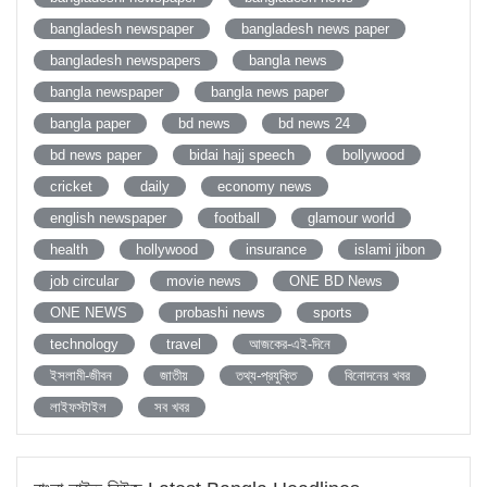
bangladesh newspaper
bangladesh news paper
bangladesh newspapers
bangla news
bangla newspaper
bangla news paper
bangla paper
bd news
bd news 24
bd news paper
bidai hajj speech
bollywood
cricket
daily
economy news
english newspaper
football
glamour world
health
hollywood
insurance
islami jibon
job circular
movie news
ONE BD News
ONE NEWS
probashi news
sports
technology
travel
আজকের-এই-দিনে
ইসলামী-জীবন
জাতীয়
তথ্য-প্রযুক্তি
বিনোদনের খবর
লাইফস্টাইল
সব খবর