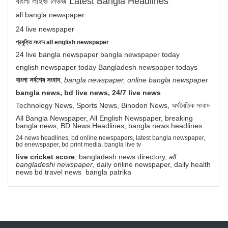
বাংলা লাইভ নিউজ Latest Bangla Headlines
all bangla newspaper
24 live newspaper
প্রযুক্তি সংবাদ all english newspaper
24 live bangla newspaper bangla newspaper today
english newspaper today Bangladesh newspaper todays
বাংলা সর্বশেষ সংবাদ
,
bangla newspaper, online bangla newspaper
bangla news, bd live news, 24/7 live news
Technology News, Sports News, Binodon News, অর্থনৈতিক সংবাদ
All Bangla Newspaper, All English Newspaper, breaking
bangla news, BD News Headlines, bangla news headlines
24 news headlines, bd online newspapers, latest bangla newspaper,
bd enewspaper, bd print media, bangla live tv
live cricket score
, bangladesh news directory,
all
bangladeshi newspaper
, daily online newspaper, daily health
news bd travel news bangla patrika