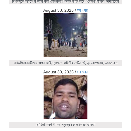
বিশ্বজুড়ে ট্রাম্পের জারি করা বেশিরভাগ শুল্ক নীতি অবৈধ ঘোষণা মার্কিন আদালতের
August 30, 2025
/
সব খবর
গণঅধিকারকর্মীদের ওপর আইনশৃঙ্খলা বাহিনীর লাঠিচার্জ, নুর-রাশেদসহ আহত ৫০
August 30, 2025
/
সব খবর
রোহিঙ্গা শরণার্থীদের সমুদ্রে ফেলে দিচ্ছে ভারত!