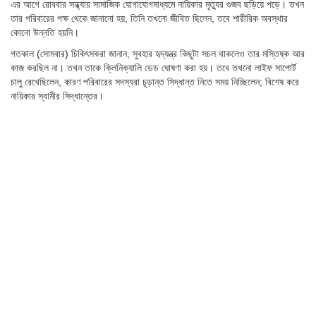
এর আগে রোববার সন্ধ্যায় সামাজিক যোগাযোগমাধ্যমে নায়িকার মৃত্যুর গুজব ছড়িয়ে পড়ে। তখন
তার পরিবারের পক্ষ থেকে জানানো হয়, তিনি তখনো জীবিত ছিলেন, তবে শারীরিক অবস্থার
কোনো উন্নতি হয়নি।
গতকাল (সোমবার) চিকিৎসকরা জানান, সুবহার হৃদ্যন্ত্র কিছুটা সচল থাকলেও তার মস্তিষ্ক আর
কাজ করছিল না। তখন তাকে ক্লিনিক্যালি ডেড ঘোষণা করা হয়। তবে তখনো লাইফ সাপোর্ট
চালু রেখেছিলেন, কারণ পরিবারের সদস্যরা চূড়ান্ত সিদ্ধান্ত নিতে সময় নিচ্ছিলেন; বিশেষ করে
নায়িকার স্বামীর সিদ্ধান্তের।