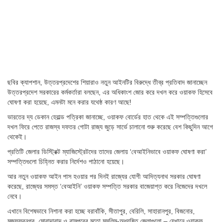
ছবির ক্যাপশান,
উত্তরপ্রদেশের শিয়ারাও নতুন আইনটির বিরুদ্ধে তীব্র প্রতিবাদ জানাচ্ছেন
উত্তরপ্রদেশ সরকারের কর্মকর্তারা বলছেন, এর অধিকাংশ জোর করে দখল করে ওয়াকফ হিসেবে
ঘোষণা করা হয়েছে, এমনটা মনে করার যথেষ্ঠ কারণ আছে!
ভারতের দ্য ডেকান হেরাল্ড পত্রিকা জানাচ্ছে, ওয়াকফ বোর্ডের হাত থেকে এই সম্পত্তিগুলোর
দখল ফিরে পেতে রাজস্ব দফতর গোটা রাজ্য জুড়ে সার্ভে চালানো শুরু করেছে বেশ কিছুদিন আগে
থেকেই।
প্রতিটি জেলার ডিস্ট্রিক্ট ম্যাজিস্ট্রেটদের তাদের জেলায় ‘বেআইনিভাবে ওয়াকফ ঘোষণা করা’
সম্পত্তিগুলো চিহ্নিত করার নির্দেশও পাঠানো হয়েছে।
আর নতুন ওয়াকফ আইন পাস হওয়ার পর দিনই রাজ্যের যোগী আদিত্যনাথ সরকার ঘোষণা
করেছে, রাজ্যের সমস্ত ‘বেআইনি’ ওয়াকফ সম্পত্তি সরকার বাজেয়াপ্ত করে নিজেদের দখলে
নেবে।
এখানে বিশেষভাবে নিশানা করা হচ্ছে বরাবাঁকি, সীতাপুর, বেরিলি, সাহারানপুর, বিজনোর,
মুজফফরনগর, মোরাদাবাদ ও রামপুরের মতো মুসলিম-অধ্যুষিত জেলাগুলো – যেখানে ওয়াকফ