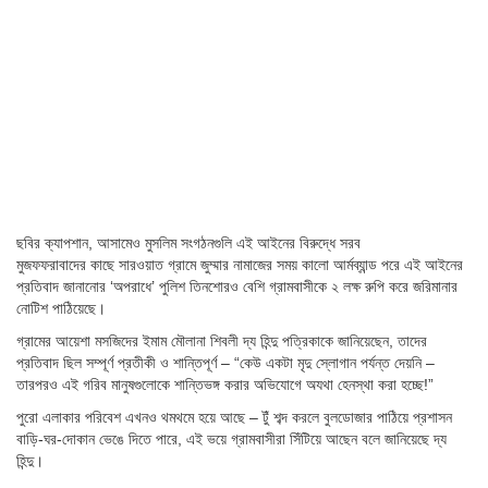
ছবির ক্যাপশান,
আসামেও মুসলিম সংগঠনগুলি এই আইনের বিরুদ্ধে সরব
মুজফফরাবাদের কাছে সারওয়াত গ্রামে জুম্মার নামাজের সময় কালো আর্মব্যান্ড পরে এই আইনের
প্রতিবাদ জানানোর ‘অপরাধে’ পুলিশ তিনশোরও বেশি গ্রামবাসীকে ২ লক্ষ রুপি করে জরিমানার
নোটিশ পাঠিয়েছে।
গ্রামের আয়েশা মসজিদের ইমাম মৌলানা শিবলী দ্য হিন্দু পত্রিকাকে জানিয়েছেন, তাদের
প্রতিবাদ ছিল সম্পূর্ণ প্রতীকী ও শান্তিপূর্ণ – “কেউ একটা মৃদু স্লোগান পর্যন্ত দেয়নি –
তারপরও এই গরিব মানুষগুলোকে শান্তিভঙ্গ করার অভিযোগে অযথা হেনস্থা করা হচ্ছে!”
পুরো এলাকার পরিবেশ এখনও থমথমে হয়ে আছে – টুঁ শব্দ করলে বুলডোজার পাঠিয়ে প্রশাসন
বাড়ি-ঘর-দোকান ভেঙে দিতে পারে, এই ভয়ে গ্রামবাসীরা সিঁটিয়ে আছেন বলে জানিয়েছে দ্য
হিন্দু।