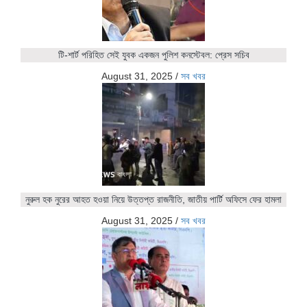
টি-শার্ট পরিহিত সেই যুবক একজন পুলিশ কনস্টেবল: প্রেস সচিব
August 31, 2025
/
সব খবর
নুরুল হক নুরের আহত হওয়া নিয়ে উত্তপ্ত রাজনীতি, জাতীয় পার্টি অফিসে ফের হামলা
August 31, 2025
/
সব খবর