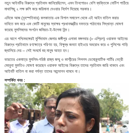
নতুন আইনটির বিরুদ্ধে প্রতিবাদ জানিয়েছিলেন, এমন তিনশোরও বেশি ব্যক্তিকে নোটিশ পাঠিয়ে
মাথাপিছু ২ লক্ষ রুপি করে জরিমানা দেওয়ার নির্দেশ দিয়েছে সরকার।
এদিকে আজ (বৃহস্পতিবার) কলকাতায় এক বিশাল সমাবেশ থেকে এই আইন বাতিল করার
দাবিতে কম করে এক কোটি মানুষের স্বাক্ষর প্রধানমন্ত্রীর দফতরে পাঠানোর সিদ্ধান্ত ঘোষণা
করেছে মুসলিমদের সংগঠন জমিয়ত-ই-উলেমা হিন্দ।
এর আগে পশ্চিমবঙ্গেরই মুর্শিদাবাদ জেলার জঙ্গীপুর এলাকা মঙ্গলবার (৮ এপ্রিল) ওয়াকফ আইনের
বিরুদ্ধে প্রতিবাদে রণক্ষেত্রে পরিণত হয়, বিক্ষুব্ধ জনতা হাইওয়ে অবরোধ করে ও পুলিশের গাড়ি
জ্বালিয়ে দেয় – সেই সংঘর্ষে বহু মানুষ আহত হন।
ভারতের একমাত্র মুসলিম-গরিষ্ঠ রাজ্য জম্মু ও কাশ্মীরের পিপলস ডেমোক্র্যাটিক পার্টির নেত্রী
মেহবুবা মুফতিও ঘোষণা করেছেন ওয়াকফ আইনের বিরুদ্ধে তাদের প্রতিবাদ জারি থাকবে এবং
আইনটি বাতিল না করা পর্যন্ত তাদের আন্দোলন থামবে না।
সম্পর্কিত খবর :