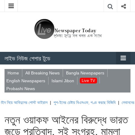
লাইভ নিউজ পেপার টুডে
Home
All Breaking News
Bangla Newspapers
English Newspapers
Islami Jibon
Live TV
Probashi News
লের পোস্ট ভাইরাল
|
পুশ-ইনের চেষ্টায় বিএসএফ, পণ্ড করছে বিজিবি
|
লেবাননের ঐতিহাসিক বউফোর
নতুন ওয়াকফ আইনের বিরুদ্ধে ভারত
জুড়ে প্রতিবাদ, সই সংগ্রহ, মামলা