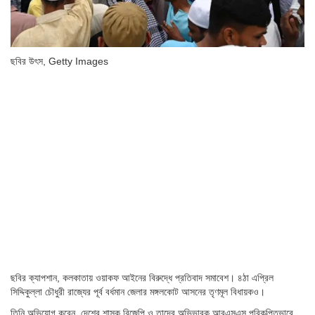
ছবির উৎস,
Getty Images
ছবির ক্যাপশান,
কলকাতায় ওয়াকফ আইনের বিরুদ্ধে প্রতিবাদ সমাবেশ। ৪ঠা এপ্রিল
সিদ্দিকুল্লা চৌধুরী রাজ্যের পূর্ব বর্ধমান জেলার মঙ্গলকোট আসনের তৃণমূল বিধায়কও।
তিনি অভিযোগ করেন, দেশের শাসক বিজেপি ও তাদের অভিভাবক আরএসএস পরিকল্পিতভাবে