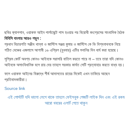
ছবির ক্যাপশান,
ওয়াকফ আইন পার্লামেন্টে পাস হওয়ার পর বিরোধী কংগ্রেসের সাংবাদিক বৈঠক
বিবিসি বাংলায় আরও পড়ুন :
প্রধান বিচারপতি সঞ্জীব খান্না ও জাস্টিস সঞ্জয় কুমার ও জাস্টিস কে ভি বিশ্বনাথনকে নিয়ে
গঠিত বেঞ্চের এজলাসে আগামী ১৬ এপ্রিল (বুধবার) এটির শুনানির দিন ধার্য করা হয়েছে।
সুপ্রিম কোর্ট অবশ্য কোনও আইনকে সরাসরি বাতিল করতে পারে না – তবে তারা যদি কোনও
আইনকে অসাংবিধানিক বলে রায় দেয় তাহলে সরকার কার্যত সেটি প্রত্যাহার করতে বাধ্য হয়।
ফলে ওয়াকফ আইনের বিরুদ্ধে শীর্ষ আদালতের রায়ের দিকেই এখন তাকিয়ে আছেন
প্রতিবাদকারীরা।
Source link
এই পোস্টটি যদি ভালো লেগে থাকে তাহলে ফেইসবুক পেজটি লাইক দিন এবং এই রকম
আরো খবরের এলার্ট পেতে থাকুন