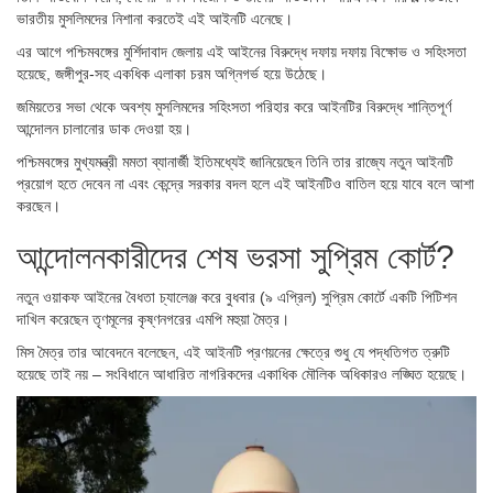
ভারতীয় মুসলিমদের নিশানা করতেই এই আইনটি এনেছে।
এর আগে পশ্চিমবঙ্গের মুর্শিদাবাদ জেলায় এই আইনের বিরুদ্ধে দফায় দফায় বিক্ষোভ ও সহিংসতা
হয়েছে, জঙ্গীপুর-সহ একধিক এলাকা চরম অগ্নিগর্ভ হয়ে উঠেছে।
জমিয়তের সভা থেকে অবশ্য মুসলিমদের সহিংসতা পরিহার করে আইনটির বিরুদ্ধে শান্তিপূর্ণ
আন্দোলন চালানোর ডাক দেওয়া হয়।
পশ্চিমবঙ্গের মুখ্যমন্ত্রী মমতা ব্যানার্জী ইতিমধ্যেই জানিয়েছেন তিনি তার রাজ্যে নতুন আইনটি
প্রয়োগ হতে দেবেন না এবং কেন্দ্রে সরকার বদল হলে এই আইনটিও বাতিল হয়ে যাবে বলে আশা
করছেন।
আন্দোলনকারীদের শেষ ভরসা সুপ্রিম কোর্ট?
নতুন ওয়াকফ আইনের বৈধতা চ্যালেঞ্জ করে বুধবার (৯ এপ্রিল) সুপ্রিম কোর্টে একটি পিটিশন
দাখিল করেছেন তৃণমূলের কৃষ্ণনগরের এমপি মহুয়া মৈত্র।
মিস মৈত্র তার আবেদনে বলেছেন, এই আইনটি প্রণয়নের ক্ষেত্রে শুধু যে পদ্ধতিগত ত্রুটি
হয়েছে তাই নয় – সংবিধানে আধারিত নাগরিকদের একাধিক মৌলিক অধিকারও লঙ্ঘিত হয়েছে।