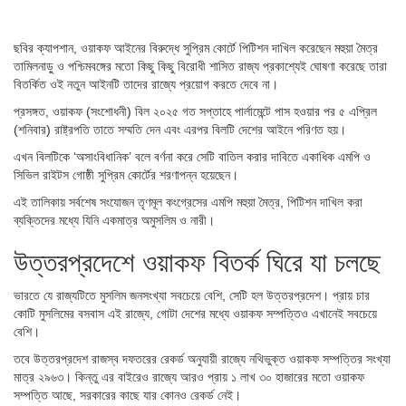
ছবির ক্যাপশান,
ওয়াকফ আইনের বিরুদ্ধে সুপ্রিম কোর্টে পিটিশন দাখিল করেছেন মহুয়া মৈত্র
তামিলনাড়ু ও পশ্চিমবঙ্গের মতো কিছু কিছু বিরোধী শাসিত রাজ্য প্রকাশ্যেই ঘোষণা করেছে তারা
বিতর্কিত ওই নতুন আইনটি তাদের রাজ্যে প্রয়োগ করতে দেবে না।
প্রসঙ্গত, ওয়াকফ (সংশোধনী) বিল ২০২৫ গত সপ্তাহে পার্লামেন্টে পাস হওয়ার পর ৫ এপ্রিল
(শনিবার) রাষ্ট্রপতি তাতে সম্মতি দেন এবং এরপর বিলটি দেশের আইনে পরিণত হয়।
এখন বিলটিকে ‘অসাংবিধানিক’ বলে বর্ণনা করে সেটি বাতিল করার দাবিতে একাধিক এমপি ও
সিভিল রাইটস গোষ্ঠী সুপ্রিম কোর্টের শরণাপন্ন হয়েছেন।
এই তালিকায় সর্বশেষ সংযোজন তৃণমূল কংগ্রেসের এমপি মহুয়া মৈত্র, পিটিশন দাখিল করা
ব্যক্তিদের মধ্যে যিনি একমাত্র অমুসলিম ও নারী।
উত্তরপ্রদেশে ওয়াকফ বিতর্ক ঘিরে যা চলছে
ভারতে যে রাজ্যটিতে মুসলিম জনসংখ্যা সবচেয়ে বেশি, সেটি হল উত্তরপ্রদেশ। প্রায় চার
কোটি মুসলিমের বসবাস এই রাজ্যে, গোটা দেশের মধ্যে ওয়াকফ সম্পত্তিও এখানেই সবচেয়ে
বেশি।
তবে উত্তরপ্রদেশ রাজস্ব দফতরের রেকর্ড অনুযায়ী রাজ্যে নথিভুক্ত ওয়াকফ সম্পত্তির সংখ্যা
মাত্র ২৯৬৩। কিন্তু এর বাইরেও রাজ্যে আরও প্রায় ১ লাখ ৩০ হাজারের মতো ওয়াকফ
সম্পত্তি আছে, সরকারের কাছে যার কোনও রেকর্ড নেই।