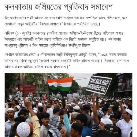
কলকাতায় জমিয়তের প্রতিবাদ সমাবেশ
উত্তরপ্রদেশের পরই ভারতে সবচেয়ে বেশি সংখ্যক ওয়াকফ সম্পত্তি আছে পশ্চিমবঙ্গে, আর
সেখানেও নতুন আইনটির বিরুদ্ধে লাগাতার বিক্ষোভ ও প্রতিবাদ চলছে।
এদিনও (১০ জুলাই) কলকাতার রামলীলা ময়দানে জমিয়ত-ই-উলেমা হিন্দের পশ্চিমবঙ্গ শাখার
উদ্যোগে এই আইনটি বাতিল করার দাবিতে এক বিরাট জনসভা অনুষ্ঠিত হয়। ওই সভায়
সংখ্যালঘু খ্রীষ্টান ও শিখ সমাচেে প্রতিনিধিরাও উপস্থিত ছিলেন।
সেখানে জমিয়তের নেতা ও পশ্চিমবঙ্গের মন্ত্রী সিদ্দিকুল্লা চৌধুরী বলেন, “২০১৪ সালে ক্ষমতায়
আসার পর থেকে কেন্দ্রের বিজেপি সরকার ১১৫৯টি আইন বাতিল করেছে। ঠিকমতো চাপ দিলে
তারা ওয়াকফ আইনও বাতিল করতে বাধ্য হবে।”