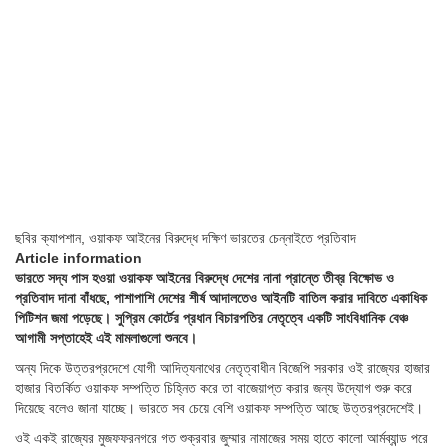
ছবির ক্যাপশান,
ওয়াকফ আইনের বিরুদ্ধে দক্ষিণ ভারতের চেন্নাইতে প্রতিবাদ
Article information
ভারতে সদ্য পাস হওয়া ওয়াকফ আইনের বিরুদ্ধে দেশের নানা প্রান্তে তীব্র বিক্ষোভ ও
প্রতিবাদ দানা বাঁধছে, পাশাপাশি দেশের শীর্ষ আদালতেও আইনটি বাতিল করার দাবিতে একাধিক
পিটিশন জমা পড়েছে। সুপ্রিম কোর্টের প্রধান বিচারপতির নেতৃত্বে একটি সাংবিধানিক বেঞ্চ
আগামী সপ্তাহেই এই মামলাগুলো শুনবে।
অন্য দিকে উত্তরপ্রদেশে যোগী আদিত্যনাথের নেতৃত্বাধীন বিজেপি সরকার ওই রাজ্যের হাজার
হাজার বিতর্কিত ওয়াকফ সম্পত্তি চিহ্নিত করে তা বাজেয়াপ্ত করার জন্য উদ্যোগ শুরু করে
দিয়েছে বলেও জানা যাচ্ছে। ভারতে সব চেয়ে বেশি ওয়াকফ সম্পত্তি আছে উত্তরপ্রদেশেই।
ওই একই রাজ্যের মুজফফরনগরে গত শুক্রবার জুম্মার নামাজের সময় হাতে কালো আর্মব্যান্ড পরে