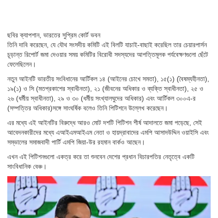
ছবির ক্যাপশান,
ভারতের সুপ্রিম কোর্ট ভবন
তিনি দাবি করেছেন, যে যৌথ সংসদীয় কমিটি এই বিলটি যাচাই-বাছাই করেছিল তার চেয়ারপার্সন
চূড়ান্ত রিপোর্ট জমা দেওয়ার সময় কমিটির বিরোধী সদস্যদের আপত্তিমূলক পর্যবেক্ষণগুলো ছেঁটে
ফেলেছিলেন।
নতুন আইনটি ভারতীয় সংবিধানের আর্টিকল ১৪ (আইনের চোখে সমতা), ১৫(১) (বৈষম্যহীনতা),
১৯(১) ও সি (মতপ্রকাশের স্বাধীনতা), ২১ (জীবনের অধিকার ও ব্যক্তি স্বাধীনতা), ২৫ ও
২৬ (ধর্মীয় স্বাধীনতা), ২৯ ও ৩০ (ধর্মীয় সংখ্যালঘুদের অধিকার) এবং আর্টিকল ৩০০এ-র
(সম্পত্তির অধিকার)সঙ্গে সাংঘর্ষিক বলেও তিনি পিটিশনে উল্লেখ করেছেন।
এর মধ্যে এই আইনটির বিরুদ্ধে আরও মোট দশটি পিটিশন শীর্ষ আদালতে জমা পড়েছে, সেই
আবেদনকারীদের মধ্যে এআইএমআইএম নেতা ও হায়দ্রাবাদের এমপি আসাদউদ্দিন ওয়াইসি এবং
সম্ভালের সমাজবাদী পার্টি এমপি জিয়া-উর রহমান বার্কও আছেন।
এখন এই পিটিশনগুলো একত্র করে তা শুনবেন দেশের প্রধান বিচারপতির নেতৃত্বে একটি
সাংবিধানিক বেঞ্চ।