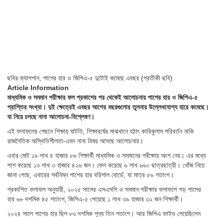
ছবির ক্যাপশান,
পাশের হার ও জিপিএ-৫ দুটোই কমেছে এবছর (প্রতীকী ছবি)
Article Information
মাধ্যমিক ও সমমান পরীক্ষার ফল প্রকাশের পর থেকেই আলোচনায় পাশের হার ও জিপিএ-৫
প্রাপ্তির সংখ্যা। দুই ক্ষেত্রেই এবছর আগের বছরগুলোর তুলনায় উল্লেখযোগ্য হারে কমেছে।
যা নিয়ে চলছে নানা আলোচনা-বিশ্লেষণ।
এই ফলাফলের পেছনে শিক্ষায় ঘাটতি, শিক্ষাবর্ষের মাঝখানে হঠাৎ কারিকুলাম পরিবর্তন নাকি
রাজনৈতিক অস্থিতিশীলতা-এমন নানা বিষয় আসছে আলোচনায়।
এবার মোট ১৯ লাখ ৪ হাজার ৮৬ শিক্ষার্থী মাধ্যমিক ও সমমানের পরীক্ষায় অংশ নেয়। এর মধ্যে
পাশ করেছে ১৩ লাখ ৩ হাজার ৪২৬ জন। ফেল করেছে ৬ লাখ ৬৬০ ছাত্রছাত্রী। খোঁজ নিয়ে
জানা গেছে, এবারের সর্বনিম্ন পাশের হার বরিশাল বোর্ডে, যা মাত্র ৫৬ শতাংশ।
প্রকাশিত ফলাফল অনুযায়ী, ২০২৫ সালের এসএসসি ও সমমান পরীক্ষার ফলাফলে গড় পাসের
হার ৬৮ দশমিক ৪৫ শতাংশ, জিপিএ-৫ পেয়েছে ১ লাখ ৩৯ হাজার ৩২ জন শিক্ষার্থী।
২০২৪ সালে পাশের হার ছিল ৮৩ দশমিক শূন্য তিন শতাংশ। আর জিপিএ ফাইভ পেয়েছিলেন