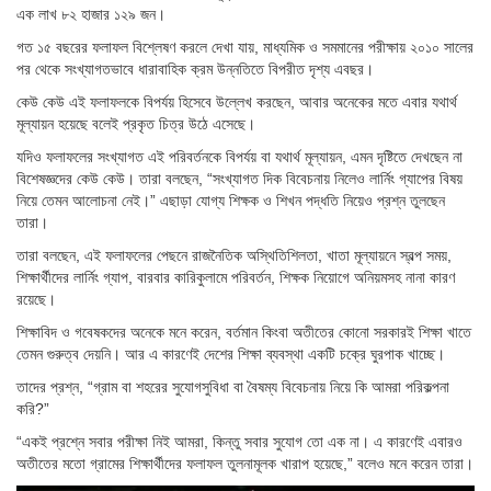
এক লাখ ৮২ হাজার ১২৯ জন।
গত ১৫ বছরের ফলাফল বিশ্লেষণ করলে দেখা যায়, মাধ্যমিক ও সমমানের পরীক্ষায় ২০১০ সালের
পর থেকে সংখ্যাগতভাবে ধারাবাহিক ক্রম উন্নতিতে বিপরীত দৃশ্য এবছর।
কেউ কেউ এই ফলাফলকে বিপর্যয় হিসেবে উল্লেখ করছেন, আবার অনেকের মতে এবার যথার্থ
মূল্যায়ন হয়েছে বলেই প্রকৃত চিত্র উঠে এসেছে।
যদিও ফলাফলের সংখ্যাগত এই পরিবর্তনকে বিপর্যয় বা যথার্থ মূল্যায়ন, এমন দৃষ্টিতে দেখছেন না
বিশেষজ্ঞদের কেউ কেউ। তারা বলছেন, “সংখ্যাগত দিক বিবেচনায় নিলেও লার্নিং গ্যাপের বিষয়
নিয়ে তেমন আলোচনা নেই।” এছাড়া যোগ্য শিক্ষক ও শিখন পদ্ধতি নিয়েও প্রশ্ন তুলছেন
তারা।
তারা বলছেন, এই ফলাফলের পেছনে রাজনৈতিক অস্থিতিশিলতা, খাতা মূল্যায়নে স্বল্প সময়,
শিক্ষার্থীদের লার্নিং গ্যাপ, বারবার কারিকুলামে পরিবর্তন, শিক্ষক নিয়োগে অনিয়মসহ নানা কারণ
রয়েছে।
শিক্ষাবিদ ও গবেষকদের অনেকে মনে করেন, বর্তমান কিংবা অতীতের কোনো সরকারই শিক্ষা খাতে
তেমন গুরুত্ব দেয়নি। আর এ কারণেই দেশের শিক্ষা ব্যবস্থা একটি চক্রে ঘুরপাক খাচ্ছে।
তাদের প্রশ্ন, “গ্রাম বা শহরের সুযোগসুবিধা বা বৈষম্য বিবেচনায় নিয়ে কি আমরা পরিকল্পনা
করি?”
“একই প্রশ্নে সবার পরীক্ষা নিই আমরা, কিন্তু সবার সুযোগ তো এক না। এ কারণেই এবারও
অতীতের মতো গ্রামের শিক্ষার্থীদের ফলাফল তুলনামূলক খারাপ হয়েছে,” বলেও মনে করেন তারা।