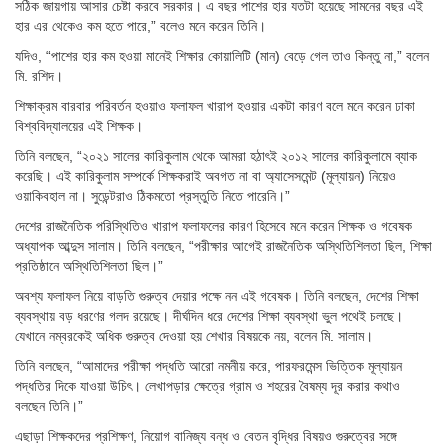
সঠিক জায়গায় আসার চেষ্টা করবে সরকার। এ বছর পাশের হার যতটা হয়েছে সামনের বছর এই
হার এর থেকেও কম হতে পারে,” বলেও মনে করেন তিনি।
যদিও, “পাশের হার কম হওয়া মানেই শিক্ষার কোয়ালিটি (মান) বেড়ে গেল তাও কিন্তু না,” বলেন
মি. রশিদ।
শিক্ষাক্রম বারবার পরিবর্তন হওয়াও ফলাফল খারাপ হওয়ার একটা কারণ বলে মনে করেন ঢাকা
বিশ্ববিদ্যালয়ের এই শিক্ষক।
তিনি বলছেন, “২০২১ সালের কারিকুলাম থেকে আমরা হঠাৎই ২০১২ সালের কারিকুলামে ব্যাক
করেছি। এই কারিকুলাম সম্পর্কে শিক্ষকরাই অবগত না বা অ্যাসেসমেন্ট (মূল্যায়ন) নিয়েও
ওয়াকিবহাল না। সুডেন্টরাও ঠিকমতো প্রস্তুতি নিতে পারেনি।”
দেশের রাজনৈতিক পরিস্থিতিও খারাপ ফলাফলের কারণ হিসেবে মনে করেন শিক্ষক ও গবেষক
অধ্যাপক আব্দুস সালাম। তিনি বলছেন, “পরীক্ষার আগেই রাজনৈতিক অস্থিতিশিলতা ছিল, শিক্ষা
প্রতিষ্ঠানে অস্থিতিশিলতা ছিল।”
অবশ্য ফলাফল নিয়ে বাড়তি গুরুত্ব দেয়ার পক্ষে নন এই গবেষক। তিনি বলছেন, দেশের শিক্ষা
ব্যবস্থায় বড় ধরণের গলদ রয়েছে। দীর্ঘদিন ধরে দেশের শিক্ষা ব্যবস্থা ভুল পথেই চলছে।
যেখানে নম্বরকেই অধিক গুরুত্ব দেওয়া হয় শেখার বিষয়কে নয়, বলেন মি. সালাম।
তিনি বলছেন, “আমাদের পরীক্ষা পদ্ধতি আরো নমনীয় করে, পারফরমেন্স ভিত্তিক মূল্যায়ন
পদ্ধতির দিকে যাওয়া উচিৎ। লেখাপড়ার ক্ষেত্রে গ্রাম ও শহরের বৈষম্য দূর করার কথাও
বলছেন তিনি।”
এছাড়া শিক্ষকদের প্রশিক্ষণ, নিয়োগ বানিজ্য বন্ধ ও বেতন বৃদ্ধির বিষয়ও গুরুত্বের সঙ্গে