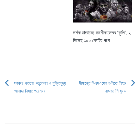
দর্শক মাতাচ্ছে রজনীকান্তের ‘কুলি’, ২
দিনেই ১০০ কোটির পথে
সরকার পতনের আন্দোলন ও মুক্তিযুদ্ধ
সীমান্তে বিএসএফের গুলিতে নিহত
Post
আলাদা বিষয়: গয়েশ্বর
বাংলাদেশি যুবক
navigation