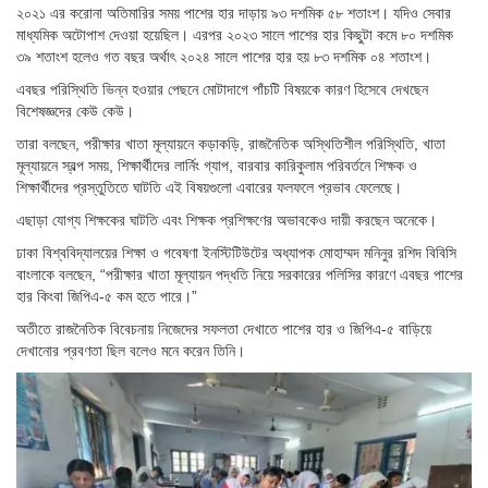
২০২১ এর করোনা অতিমারির সময় পাশের হার দাড়ায় ৯৩ দশমিক ৫৮ শতাংশ। যদিও সেবার
মাধ্যমিক অটোপাশ দেওয়া হয়েছিল। এরপর ২০২৩ সালে পাশের হার কিছুটা কমে ৮০ দশমিক
৩৯ শতাংশ হলেও গত বছর অর্থাৎ ২০২৪ সালে পাশের হার হয় ৮৩ দশমিক ০৪ শতাংশ।
এবছর পরিস্থিতি ভিন্ন হওয়ার পেছনে মোটাদাগে পাঁচটি বিষয়কে কারণ হিসেবে দেখছেন
বিশেষজ্ঞদের কেউ কেউ।
তারা বলছেন, পরীক্ষার খাতা মূল্যায়নে কড়াকড়ি, রাজনৈতিক অস্থিতিশীল পরিস্থিতি, খাতা
মূল্যায়নে স্বল্প সময়, শিক্ষার্থীদের লার্নিং গ্যাপ, বারবার কারিকুলাম পরিবর্তনে শিক্ষক ও
শিক্ষার্থীদের প্রস্তুতিতে ঘাটতি এই বিষয়গুলো এবারের ফলফলে প্রভাব ফেলেছে।
এছাড়া যোগ্য শিক্ষকের ঘাটতি এবং শিক্ষক প্রশিক্ষণের অভাবকেও দায়ী করছেন অনেকে।
ঢাকা বিশ্ববিদ্যালয়ের শিক্ষা ও গবেষণা ইনস্টিটিউটের অধ্যাপক মোহাম্মদ মনিনুর রশিদ বিবিসি
বাংলাকে বলছেন, “পরীক্ষার খাতা মূল্যায়ন পদ্ধতি নিয়ে সরকারের পলিসির কারণে এবছর পাশের
হার কিংবা জিপিএ-৫ কম হতে পারে।”
অতীতে রাজনৈতিক বিবেচনায় নিজেদের সফলতা দেখাতে পাশের হার ও জিপিএ-৫ বাড়িয়ে
দেখানোর প্রবণতা ছিল বলেও মনে করেন তিনি।