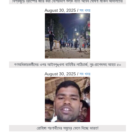
বিশ্বজুড়ে ট্রাম্পের জারি করা বেশিরভাগ শুল্ক নীতি অবৈধ ঘোষণা মার্কিন আদালতের
August 30, 2025
/
সব খবর
গণঅধিকারকর্মীদের ওপর আইনশৃঙ্খলা বাহিনীর লাঠিচার্জ, নুর-রাশেদসহ আহত ৫০
August 30, 2025
/
সব খবর
রোহিঙ্গা শরণার্থীদের সমুদ্রে ফেলে দিচ্ছে ভারত!