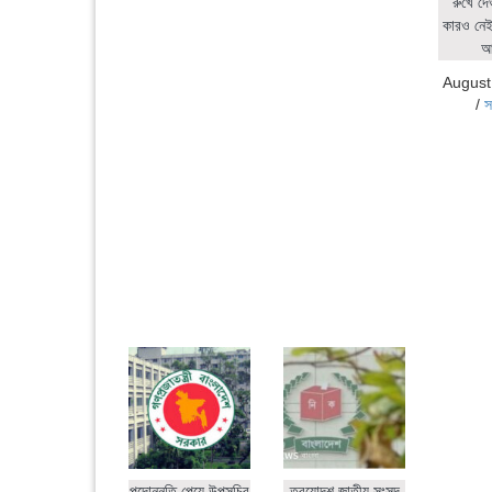
রুখে দে
কারও নেই:
আ
August
/
স
পদোন্নতি পেয়ে উপসচিব
ত্রয়োদশ জাতীয় সংসদ