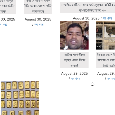
ওয়ার শক্তি
করা বেশিরভাগ শুল্ক
গণঅধিকারকর্মীদের ওপর আইনশৃঙ্খলা বাহিনীর লা
 সালাহউদ্দিন
নীতি অবৈধ ঘোষণা মার্কিন
নুর-রাশেদসহ আহত ৫০
হমেদ
আদালতের
August 30, 2025
/
সব খবর
 30, 2025
August 30, 2025
ব খবর
/
সব খবর
রোহিঙ্গা শরণার্থীদের
ইরানের জেলে ই
সমুদ্রে ফেলে দিচ্ছে
হামলায় যে ভয়াব
ভারত!
তৈরি হয়ে
August 29, 2025
August 29
/
সব খবর
/
সব খব