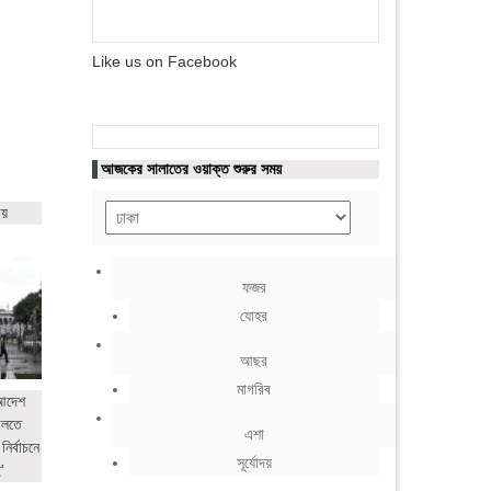
Like us on Facebook
আজকের সালাতের ওয়াক্ত শুরুর সময়
ায়
ফজর
যোহর
আছর
মাগরিব
 আদেশ
ালতে
এশা
নির্বাচনে
সূর্যোদয়
'