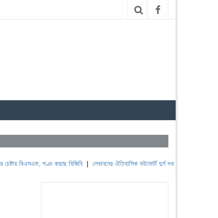
বিএসএফ, পণ্ড করছে বিজিবি
|
লেবাননের ঐতিহাসিক বউফোর্ট দুর্গ দখল করল ইসরাইল
|
সুদানে ভূম