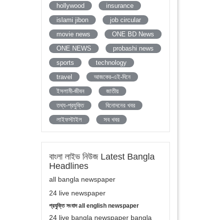
hollywood
insurance
islami jibon
job circular
movie news
ONE BD News
ONE NEWS
probashi news
sports
technology
travel
আজকের-এই-দিনে
ইসলামী-জীবন
জাতীয়
তথ্য-প্রযুক্তি
বিনোদনের খবর
লাইফস্টাইল
সব খবর
বাংলা লাইভ নিউজ Latest Bangla
Headlines
all bangla newspaper
24 live newspaper
প্রযুক্তি সংবাদ all english newspaper
24 live bangla newspaper bangla