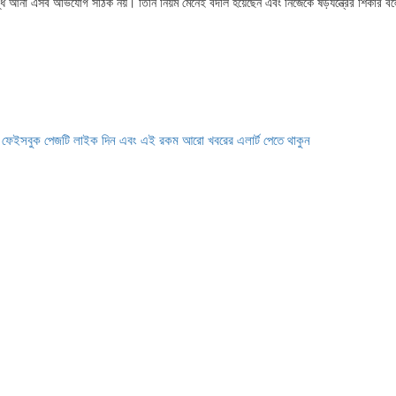
ুদ্ধে আনা এসব অভিযোগ সঠিক নয়। তিনি নিয়ম মেনেই বদলি হয়েছেন এবং নিজেকে ষড়যন্ত্রের শিকার বল
ে ফেইসবুক পেজটি লাইক দিন এবং এই রকম আরো খবরের এলার্ট পেতে থাকুন