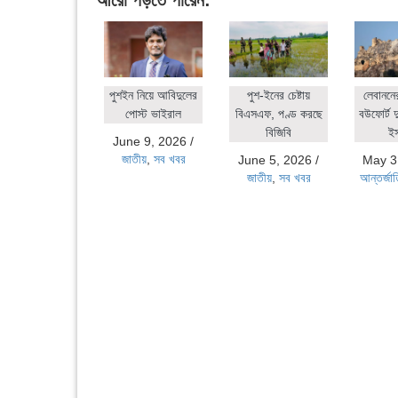
আরো পড়তে পারেন:
পুশইন নিয়ে আবিদুলের
পুশ-ইনের চেষ্টায়
লেবাননে
পোস্ট ভাইরাল
বিএসএফ, পণ্ড করছে
বউফোর্ট দ
বিজিবি
ই
June 9, 2026
/
জাতীয়
,
সব খবর
June 5, 2026
/
May 3
জাতীয়
,
সব খবর
আন্তর্জা