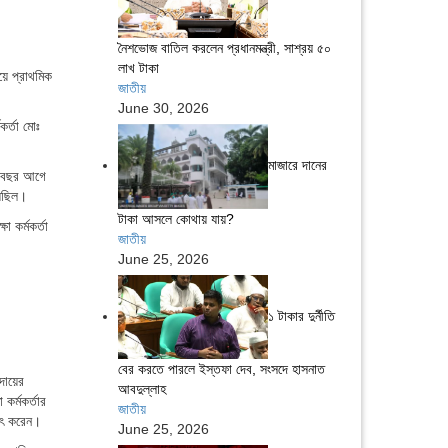
নৈশভোজ বাতিল করলেন প্রধানমন্ত্রী, সাশ্রয় ৫০
লাখ টাকা
়ে প্রাথমিক
জাতীয়
June 30, 2026
কর্তা মোঃ
মাজারে দানের
ার বছর আগে
়েছিল।
টাকা আসলে কোথায় যায়?
া কর্মকর্তা
জাতীয়
June 25, 2026
১ টাকার দুর্নীতি
বের করতে পারলে ইস্তফা দেব, সংসদে হাসনাত
দায়ের
আবদুল্লাহ
কর্মকর্তার
জাতীয়
সাৎ করেন।
June 25, 2026