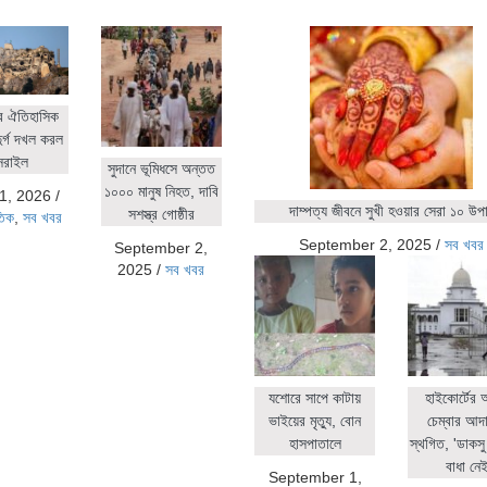
র ঐতিহাসিক
ুর্গ দখল করল
সরাইল
সুদানে ভূমিধসে অন্তত
১০০০ মানুষ নিহত, দাবি
1, 2026
/
দাম্পত্য জীবনে সুখী হওয়ার সেরা ১০ উপ
সশস্ত্র গোষ্ঠীর
তিক
,
সব খবর
September 2, 2025
/
সব খবর
September 2,
2025
/
সব খবর
যশোরে সাপে কাটায়
হাইকোর্টের
ভাইয়ের মৃত্যু, বোন
চেম্বার আদ
হাসপাতালে
স্থগিত, 'ডাকসু 
বাধা নেই
September 1,