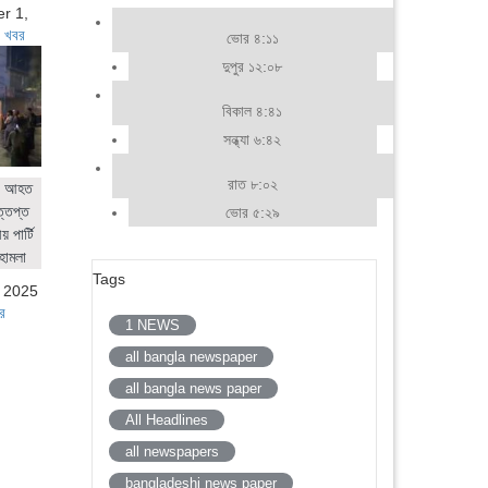
r 1,
 খবর
ভোর ৪:১১
দুপুর ১২:০৮
বিকাল ৪:৪১
সন্ধ্যা ৬:৪২
রাত ৮:০২
ের আহত
ত্তপ্ত
ভোর ৫:২৯
 পার্টি
হামলা
Tags
, 2025
র
1 NEWS
all bangla newspaper
all bangla news paper
All Headlines
all newspapers
bangladeshi news paper