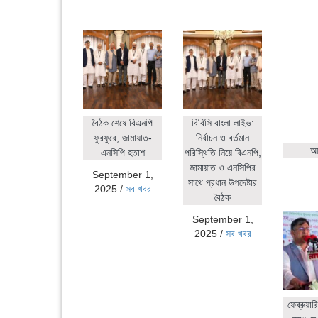
বৈঠক শেষে বিএনপি
বিবিসি বাংলা লাইভ:
ফুরফুরে, জামায়াত-
নির্বাচন ও বর্তমান
আহ
এনসিপি হতাশ
পরিস্থিতি নিয়ে বিএনপি,
জামায়াত ও এনসিপির
September 1,
সাথে প্রধান উপদেষ্টার
2025
/
সব খবর
বৈঠক
September 1,
2025
/
সব খবর
ফেব্রুয়ার