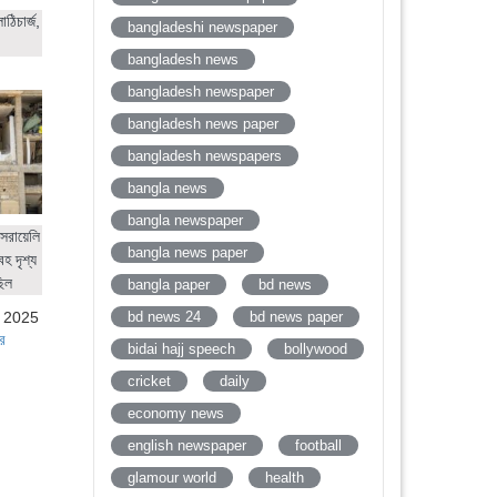
ঠিচার্জ,
bangladeshi newspaper
bangladesh news
bangladesh newspaper
bangladesh news paper
bangladesh newspapers
bangla news
bangla newspaper
সরায়েলি
bangla news paper
হ দৃশ্য
ছিল
bangla paper
bd news
bd news 24
bd news paper
, 2025
র
bidai hajj speech
bollywood
cricket
daily
economy news
english newspaper
football
glamour world
health