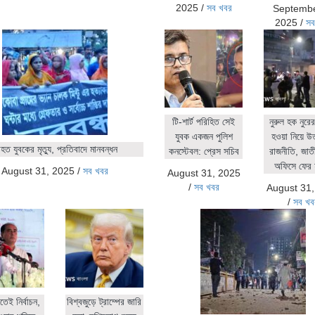
2025
/
সব খবর
Septembe
2025
/
সব
টি-শার্ট পরিহিত সেই
নুরুল হক নুর
যুবক একজন পুলিশ
হওয়া নিয়ে উ
ত যুবকের মৃত্যু, প্রতিবাদে মানবন্ধন
কনস্টেবল: প্রেস সচিব
রাজনীতি, জাতীয়
অফিসে ফের 
August 31, 2025
/
সব খবর
August 31, 2025
/
সব খবর
August 31
/
সব খব
িতেই নির্বাচন,
বিশ্বজুড়ে ট্রাম্পের জারি