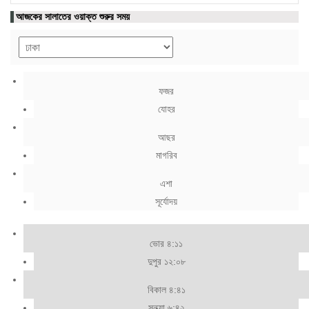
আজকের সালাতের ওয়াক্ত শুরুর সময়
ফজর
যোহর
আছর
মাগরিব
এশা
সূর্যোদয়
ভোর ৪:১১
দুপুর ১২:০৮
বিকাল ৪:৪১
সন্ধ্যা ৬:৪২