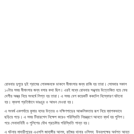
রোববার দুপুরে দুই গ্রামের লোকজনকে ডাকলে মীমাংসার জন্য রাজি হয় তারা। সোমবার সকাল
১০টার সময় মীমাংসার জন্য বসার কথা ছিল। এরই মধ্যে রোববার সন্ধ্যায় উত্তেজিত হয়ে ফের
দেশীয় অস্ত্র নিয়ে সংঘর্ষে লিপ্ত হয় তারা। এ সময় বেশ কয়েকটি ককটেল বিস্ফোরণ ঘটানো
হয়। ব্যবসা প্রতিষ্ঠানে ভাঙচুর ও আগুন দেওয়া হয়।
এ সংঘর্ষ একপর্যায়ে কুমার নদের উত্তর ও দক্ষিণপাড়ের আঞ্চলিকতায় রূপ নিয়ে ব্যাপকভাবে
ছড়িয়ে পড়ে। এ সময় টিয়ারশেল নিক্ষেপ করেও পরিস্থিতি নিয়ন্ত্রণে আনতে ব্যর্থ হয় পুলিশ।
পরে সেনাবাহিনী ও পুলিশের যৌথ প্রচেষ্টায় পরিস্থিতি শান্ত হয়।
এ ঘটনায় মাদারীপুরের এএসপি জাহাঙ্গীর আলম, রাজৈর থানার ওসিসহ উভয়পক্ষের অর্ধশত আহত