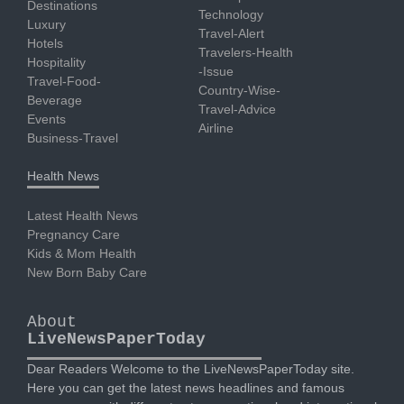
Destinations
Technology
Luxury
Travel-Alert
Hotels
Travelers-Health
Hospitality
-Issue
Travel-Food-
Country-Wise-
Beverage
Travel-Advice
Events
Airline
Business-Travel
Health News
Latest Health News
Pregnancy Care
Kids & Mom Health
New Born Baby Care
About
LiveNewsPaperToday
Dear Readers Welcome to the LiveNewsPaperToday site.
Here you can get the latest news headlines and famous