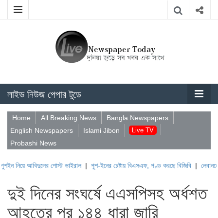
লাইভ নিউজ পেপার টুডে
Home
All Breaking News
Bangla Newspapers
English Newspapers
Islami Jibon
Live TV
Probashi News
 আবিদুলের পোস্ট ভাইরাল
|
পুশ-ইনের চেষ্টায় বিএসএফ, পণ্ড করছে বিজিবি
|
লেবাননের ঐতিহাসিক
দুই দিনের সংঘর্ষে এএসপিসহ অর্ধশত
আহতের পর ১৪৪ ধারা জারি