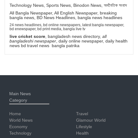
Technology News, Sports News, Binodon News, অর্থনৈতিক সংবাদ
All Bangla Newspaper, All English Newspaper, breaking
bangla news, BD News Headlines, bangla news headlines
24 news headlines, bd online newspapers, latest bangla newspaper,
bd enewspaper, bd print media, bangla live tv
live cricket score
, bangladesh news directory,
all
bangladeshi newspaper
, daily online newspaper, daily health
news bd travel news bangla patrika
Main News
Category
Home
Travel
World News
Glamour World
Economy
Lifestyle
Technology
Health