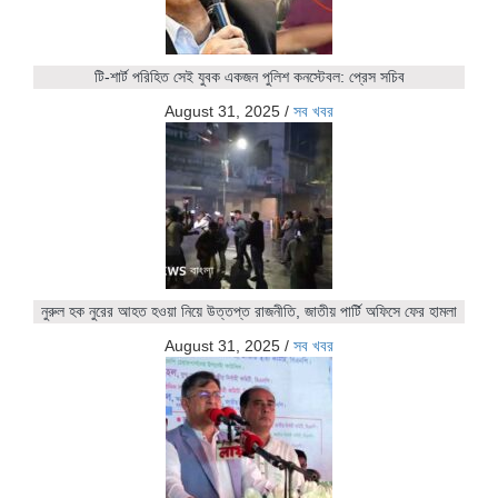
টি-শার্ট পরিহিত সেই যুবক একজন পুলিশ কনস্টেবল: প্রেস সচিব
August 31, 2025
/
সব খবর
নুরুল হক নুরের আহত হওয়া নিয়ে উত্তপ্ত রাজনীতি, জাতীয় পার্টি অফিসে ফের হামলা
August 31, 2025
/
সব খবর