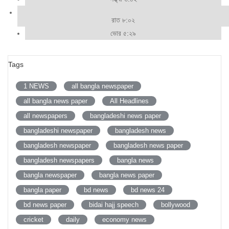
রাত ৮:০২
ভোর ৫:২৯
Tags
1 NEWS
all bangla newspaper
all bangla news paper
All Headlines
all newspapers
bangladeshi news paper
bangladeshi newspaper
bangladesh news
bangladesh newspaper
bangladesh news paper
bangladesh newspapers
bangla news
bangla newspaper
bangla news paper
bangla paper
bd news
bd news 24
bd news paper
bidai hajj speech
bollywood
cricket
daily
economy news