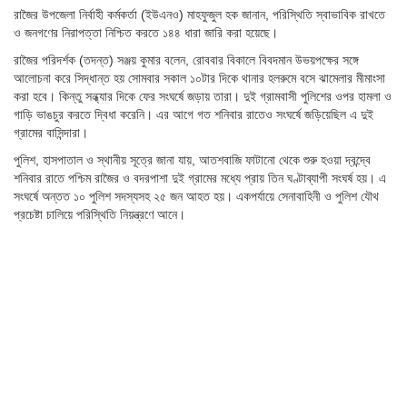
রাজৈর উপজেলা নির্বাহী কর্মকর্তা (ইউএনও) মাহফুজুল হক জানান, পরিস্থিতি স্বাভাবিক রাখতে
ও জনগণের নিরাপত্তা নিশ্চিত করতে ১৪৪ ধারা জারি করা হয়েছে।
রাজৈর পরিদর্শক (তদন্ত) সঞ্জয় কুমার বলেন, রোববার বিকালে বিবদমান উভয়পক্ষের সঙ্গে
আলোচনা করে সিদ্ধান্ত হয় সোমবার সকাল ১০টার দিকে থানার হলরুমে বসে ঝামেলার মীমাংসা
করা হবে। কিন্তু সন্ধ্যার দিকে ফের সংঘর্ষে জড়ায় তারা। দুই গ্রামবাসী পুলিশের ওপর হামলা ও
গাড়ি ভাঙচুর করতে দ্বিধা করেনি। এর আগে গত শনিবার রাতেও সংঘর্ষে জড়িয়েছিল এ দুই
গ্রামের বাসিন্দারা।
পুলিশ, হাসপাতাল ও স্থানীয় সূত্রে জানা যায়, আতশবাজি ফাটানো থেকে শুরু হওয়া দ্বন্দ্বে
শনিবার রাতে পশ্চিম রাজৈর ও বদরপাশা দুই গ্রামের মধ্যে প্রায় তিন ঘণ্টাব্যাপী সংঘর্ষ হয়। এ
সংঘর্ষে অন্তত ১০ পুলিশ সদস্যসহ ২৫ জন আহত হয়। একপর্যায়ে সেনাবাহিনী ও পুলিশ যৌথ
প্রচেষ্টা চালিয়ে পরিস্থিতি নিয়ন্ত্রণে আনে।