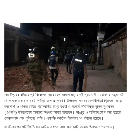
মাদারীপুরের রাজৈরে পূর্ব বিরোধের জেরে ফের সংঘর্ষে জড়ায় দুই গ্রামবাসী। রোববার সন্ধ্যা ৬টা
থেকে শুরু হয়ে রাত ১০টা পর্যন্ত চলে এ সংঘর্ষ। উপজেলা সদরের বেপারীপাড়া ব্রিজের মোড়ে
বদরপাশা ও পশ্চিম রাজৈর গ্রামবাসীর মধ্যে হওয়া এ সংঘর্ষে অতিরিক্ত পুলিশ সুপারসহ
(এএসপি) উভয়পক্ষের অন্তত অর্ধশত আহত হয়েছেন। ভাঙচুর ও অগ্নিসংযোগ করা হয়েছে
দোকানপাট এবং পুলিশের গাড়ি। এমনকি ককটেল বিস্ফোরণও ঘটানো হয়েছে।
এ ঘটনার পর পরিস্থিতি স্বাভাবিক রাখতে ১৪৪ ধারা জারি করেছে উপজেলা প্রশাসন।