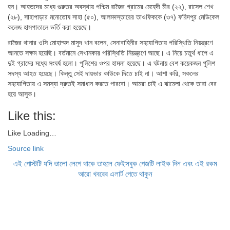
হন। আহতদের মধ্যে গুরুতর অবস্থায় পশ্চিম রাজৈর গ্রামের মেহেদী মীর (২২), রাসেল শেখ
(২৮), সাহাপাড়ার মনোতোষ সাহা (৫০), আলমদস্তারের তাওফিককে (৩৭) ফরিদপুর মেডিকেল
কলেজ হাসপাতালে ভর্তি করা হয়েছে।
রাজৈর থানার ওসি মোহাম্মদ মাসুদ খান বলেন, সেনাবাহিনীর সহযোগিতায় পরিস্থিতি নিয়ন্ত্রণে
আনতে সক্ষম হয়েছি। বর্তমানে সেখানকার পরিস্থিতি নিয়ন্ত্রণে আছে। এ নিয়ে চতুর্থ ধাপে এ
দুই গ্রামের মধ্যে সংঘর্ষ হলো। পুলিশের ওপর হামলা হয়েছে। এ ঘটনায় বেশ কয়েকজন পুলিশ
সদস্য আহত হয়েছে। কিন্তু সেই দায়ভার কাউকে দিতে চাই না। আশা করি, সকলের
সহযোগিতায় এ সমস্যা দ্রুতই সমাধান করতে পারবো। আমরা চাই এ ঝামেলা থেকে তারা বের
হয়ে আসুক।
Like this:
Like
Loading…
Source link
এই পোস্টটি যদি ভালো লেগে থাকে তাহলে ফেইসবুক পেজটি লাইক দিন এবং এই রকম
আরো খবরের এলার্ট পেতে থাকুন