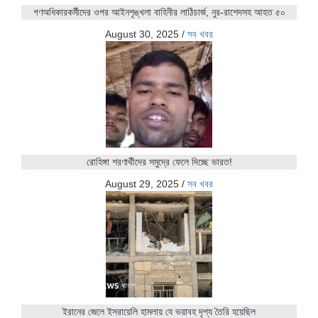
গণঅধিকারকর্মীদের ওপর আইনশৃঙ্খলা বাহিনীর লাঠিচার্জ, নুর-রাশেদসহ আহত ৫০
August 30, 2025
/
সব খবর
রোহিঙ্গা শরণার্থীদের সমুদ্রে ফেলে দিচ্ছে ভারত!
August 29, 2025
/
সব খবর
ইরানের জেলে ইসরায়েলি হামলায় যে ভয়াবহ দৃশ্য তৈরি হয়েছিল