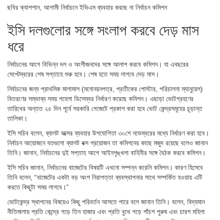
ছবির ক্যাপশান,
আগামী নির্বাচনে ইভিএম ব্যবহার করছে না নির্বাচন কমিশন
ইসি দলগুলোর সঙ্গে সংলাপ করবে দেড় মাস
ধরে
নির্বাচনের আগে বিভিন্ন দল ও অংশীজনদের সঙ্গে আলাপ করবে কমিশন। যা এবছরের
সেপ্টেম্বরের শেষ সপ্তাহে শুরু হবে। শেষ হতে সময় লাগবে দেড় মাস।
নির্বাচনের জন্য প্রাথমিক মালামাল (মনোনয়নপত্র, প্রতীকের পোস্টার, পরিচালনা ম্যানুয়েল)
বিতরণের সম্ভাব্য সময় পহেলা ডিসেম্বর নির্ধারণ করেছে কমিশন। এছাড়া ভোটগ্রহণের
তারিখের অন্তত ২৫ দিন পূর্বে সরকারি গেজেটে প্রকাশ করা হবে ভোট কেন্দ্রসমূহের চূড়ান্ত
তালিকা।
ইসি সচিব বলেন, ব্যালট বক্সের ব্যবহার উপযোগিতা ৩০শে নভেম্বরের মধ্যে নির্ধারণ করা হবে।
নির্বাচন আয়োজনে যতগুলো ব্যালট বক্স প্রয়োজন তা কমিশনের কাছে মজুদ রয়েছে বলেও জানান
তিনি। জানান, নির্বাচনের দুই সপ্তাহ আগে আইনশৃঙ্খলা বাহিনীর সঙ্গে বৈঠক করবে কমিশন।
ইসি সচিব জানান, নির্বাচনের বাজেটের বিষয়টি এখনো সম্পন্ন করেনি কমিশন। কারণ হিসেবে
তিনি বলেন, “বাজেটের একটা বড় অংশ নিরাপত্তা ব্যবস্থাপনার সাথে সম্পর্কিত হওয়ায় এটি
করতে কিছুটা সময় লাগবে।”
ভোটকেন্দ্র স্থাপনের বিষয়েও কিছু পরিবর্তন আসতে পারে বলে জানান তিনি। বলেন, বিদ্যমান
নীতিমালায় প্রতি কেন্দ্রে গড়ে তিন হাজার এবং প্রতি বুথে গড়ে পাঁচশ পুরুষ এবং চারশ মহিলা