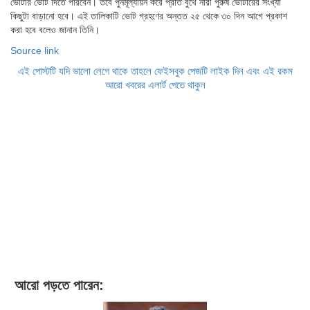
ভোটার ভোট দিতে পারবেন। তবে পুনর্মূল্যায়ন করে প্রতি বুথে নারী পুরুষ ভোটারের সংখ্যা
কিছুটা বাড়ানো হবে। এই তালিকাটি ভোট গ্রহণের অন্তত ২৫ থেকে ৩০ দিন আগে প্রকাশ
করা হবে বলেও জানান তিনি।
Source link
এই পোস্টটি যদি ভালো লেগে থাকে তাহলে ফেইসবুক পেজটি লাইক দিন এবং এই রকম
আরো খবরের এলার্ট পেতে থাকুন
আরো পড়তে পারেন: