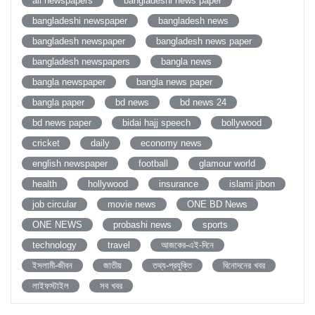
all newspapers
bangladeshi news paper
bangladeshi newspaper
bangladesh news
bangladesh newspaper
bangladesh news paper
bangladesh newspapers
bangla news
bangla newspaper
bangla news paper
bangla paper
bd news
bd news 24
bd news paper
bidai hajj speech
bollywood
cricket
daily
economy news
english newspaper
football
glamour world
health
hollywood
insurance
islami jibon
job circular
movie news
ONE BD News
ONE NEWS
probashi news
sports
technology
travel
আজকের-এই-দিনে
ইসলামী-জীবন
জাতীয়
তথ্য-প্রযুক্তি
বিনোদনের খবর
লাইফস্টাইল
সব খবর