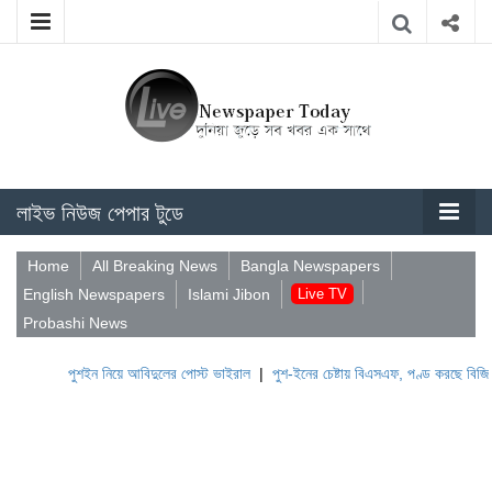
লাইভ নিউজ পেপার টুডে
Home
All Breaking News
Bangla Newspapers
English Newspapers
Islami Jibon
Live TV
Probashi News
পুশইন নিয়ে আবিদুলের পোস্ট ভাইরাল
|
পুশ-ইনের চেষ্টায় বিএসএফ, পণ্ড করছে বিজিবি
|
লেবানন