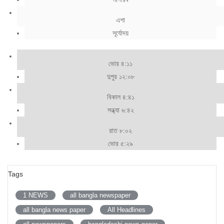
এশা
সূর্যোদয়
ভোর ৪:১১
দুপুর ১২:০৮
বিকাল ৪:৪১
সন্ধ্যা ৬:৪২
রাত ৮:০২
ভোর ৫:২৯
Tags
1 NEWS
all bangla newspaper
all bangla news paper
All Headlines