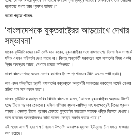
প্রধানের কথায় তার প্রকাশ ঘটেছে।”
আরো পড়তে পারেন:
‘বাংলাদেশকে যুক্তরাষ্ট্রের আড়চোখে দেখার
সম্ভাবনা’
সাবেক কূটনীতিকদের কেউ কেউ মনে করেন, যুক্তরাষ্ট্রের সঙ্গে বাংলাদেশের দ্বিপাক্ষিক সম্পর্কে
যদিও এখনও পরিবর্তন দেখা যাচ্ছে না। কিন্তু অন্তর্বর্তী সরকারের সঙ্গে সম্পর্কের বিষয় একটা
স্থির অবস্থায় আছে, সেখানে রয়েছে অনিশ্চয়তা।
কারণ বাংলাদেশসহ অনেক দেশের ব্যাপারে ট্রাম্প প্রশাসনের নীতি এখনও স্পষ্ট হয়নি।
আর এমন পটভূমিতে তুলসী গ্যাবার্ডের বক্তব্যকে অন্তর্বর্তী সরকারের গুরুত্বের সঙ্গেই নেওয়া
উচিত বলে মনে করেন তারা।
সাবেক কূটনীতিক হুমায়ুন কবির বিবিসি বাংলাকে বলেন, “আসলে যুক্তরাষ্ট্রের অন্যতম টার্গেট
হচ্ছে চীনের প্রভাব ঠেকানো। দক্ষিণ এশিয়ায় ব্যবসা-বাণিজ্য সহ সবক্ষেত্রেই চীনের প্রভাব
বাড়ছে। সেজন্য চীনের প্রভাব ঠেকাতে যুক্তরাষ্ট্র ভারতকে সহায়ক শক্তি হিসেবে দেখছে।
ফলে ভারতের অবস্থানকেও তারা অনেক ক্ষেত্রে সমর্থন করতে পারে।”
এই মধ্যে আগামী ২৬শে মার্চ প্রধান উপদেষ্টা অধ্যাপক মুহাম্মদ ইউনূসের চীন সফরে যাওয়ার
কথা রয়েছে।