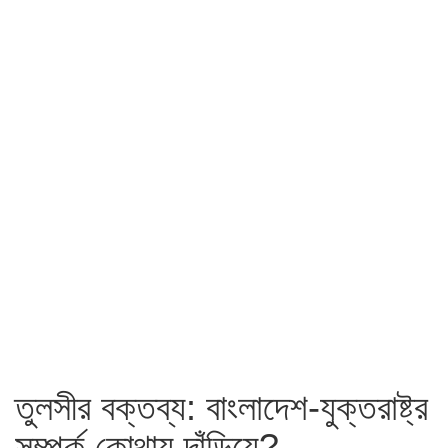
তুলসীর বক্তব্য: বাংলাদেশ-যুক্তরাষ্ট্র
সম্পর্ক কোথায় দাঁড়িয়ে?