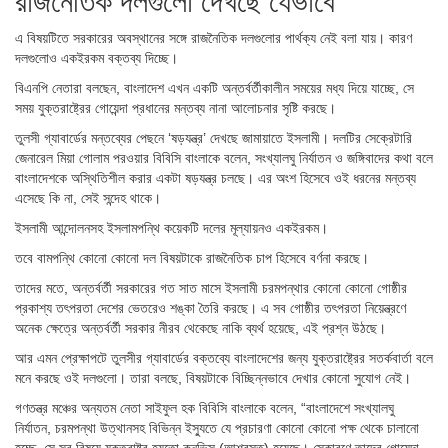
রাজনৈতিক দলগুলো দেখছে যেভাবে
এ বিষয়টিতে সরকারের অবস্থানের সঙ্গে রাজনৈতিক দলগুলোর পার্থক্য নেই বলা যায়। কারণ
দলগুলোও একইরকম বক্তব্য দিচ্ছে।
বিএনপি নেতারা বলছেন, বাংলাদেশ এখন একটি অন্তর্বর্তীকালীন সময়ের মধ্য দিয়ে যাচ্ছে, সে
সময় যুক্তরাষ্ট্রের গোয়েন্দা প্রধানের মন্তব্য নানা আলোচনার সৃষ্টি করছে।
তুলসী গ্যাবার্ডের মন্তব্যের পেছনে ‘ষড়যন্ত্র’ দেখছে জামায়াতে ইসলামী। দলটির সেক্রেটারি
জেনারেল মিয়া গোলাম পরওয়ার বিবিসি বাংলাকে বলেন, সংখ্যালঘু নির্যাতন ও জঙ্গিবাদের কথা বলে
বাংলাদেশকে অস্থিতিশীল করার একটা ষড়যন্ত্র চলছে। এর অংশ হিসেবে ওই ধরনের মন্তব্য
এসেছে কি না, সেই সন্দেহ থাকে।
ইসলামী আন্দোলনসহ ইসলামপন্থি কয়েকটি দলের মূল্যায়নও একইরকম।
তবে বামপন্থি কোনো কোনো দল বিষয়টাকে রাজনৈতিক চাপ হিসেবে বর্ণনা করছে।
তাদের মতে, অন্তর্বর্তী সরকারের গত সাত মাসে ইসলামী চরমপন্থার কোনো কোনো গোষ্ঠীর
প্রকাশ্য তৎপরতা দেশের ভেতরেও শঙ্কা তৈরি করছে। এ সব গোষ্ঠীর তৎপরতা নিয়েন্ত্রণে
অনেক ক্ষেত্রে অন্তর্বর্তী সরকার নীরব থেকেছে নাকি ব্যর্থ হয়েছে, এই প্রশ্ন উঠছে।
আর এমন প্রেক্ষাপটে তুলসীর গ্যাবার্ডের বক্তব্যে বাংলাদেশের জন্য যুক্তরাষ্ট্রের সতর্কবার্তা বলে
মনে করছে ওই দলগুলো। তারা বলছে, বিষয়টাকে বিচ্ছিন্নভাবে দেখার কোনো সুযোগ নেই।
গণতন্ত্র মঞ্চের অন্যতম নেতা সাইফুল হক বিবিসি বাংলাকে বলেন, “বাংলাদেশে সংখ্যালঘু
নির্যাতন, চরমপন্থা উত্থানসহ বিভিন্ন ইস্যুতে যে প্রচারণা কোনো কোনো পক্ষ থেকে চালানো
হচ্ছে, সে সব বিষয়ে যুক্তরাষ্ট্র হয়তো কনভিন্স (আশ্বস্ত) হয়েছে। সেকারণে তাদের গোয়েন্দা