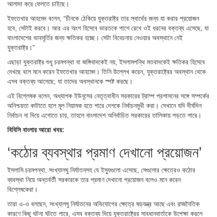
আলাদা করে ফেলতে চাইছে।
ইফতেখার আহমেদ বলেন, “চীনকে ঠেকিয়ে যুক্তরাষ্ট্র তার স্বার্থের জন্য যা করার প্রয়োজন
হবে, সেটাই করবে। আর এর অংশ হিসেবে ভারতকে পাশে রেখে ওই ধরনের বক্তব্য এসেছে, যা
বাংলাদেশের ভাবমূর্তির জন্য ক্ষতিকর হচ্ছে। সেটা বিবেচনায় নেওয়ার অবস্থানে নেই
যুক্তরাষ্ট্র।”
এছাড়া যুক্তরাষ্ট্র শুধু চরমপন্থা বা জঙ্গিবাদকেই নয়, ইসলামপন্থি মতবাদকেই ক্ষতিকর হিসেবে
দেখছে বলে মনে করেন ইফতেখার আহমেদ। তিনি উল্লেখ করেন, যুক্তরাষ্ট্রের অবস্থান থেকে
এসব বক্তব্য আসেছে; যা তাদের অবস্থানকে স্পষ্ট করছে।
এই বিশ্লেষক বলেন, অধ্যাপক ইউনূসের নেতৃত্বাধীন সরকারের ট্রাম্প প্রশাসনের সঙ্গে সম্পর্কের
অনিশ্চয়তা কাটাতে হলে মূল নিয়ামক হতে পারে দেশকে নির্বাচনমুখী করা। সেখানে যদি দীর্ঘদিন
নির্বাচন না দিয়ে এগোতে চায়, তাহলে বাংলাদেশ অনির্বাচিত সরকারের তালিকায় পড়তে পারে।
বিবিসি বাংলার আরো খবর:
‘কঠোর ব্যবস্থার প্রমাণ দেখানো প্রয়োজন’
ইসলামি চরমপন্থা, সংখ্যালঘু নির্যাতনসহ যে ইস্যুগুলো এসেছে, সেগুলোর ক্ষেত্রেও কঠোর
ব্যবস্থা নিয়ে অন্তর্বর্তী সরকারকে তার প্রমাণ দেখানো প্রয়োজন বলেও মনে করেন
বিশ্লেষকেরা।
তারা এ-ও বলছেন, সংখ্যালঘু নির্যাতনের অভিযোগের ক্ষেত্রে ষড়যন্ত্র আছে এবং রাজনৈতিক
কারণে কিছু ঘটনা ঘটতে পারে, এসব বক্তব্য দিয়ে যুক্তরাষ্ট্রের সাবধানবার্তাকে উপেক্ষা করলে