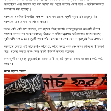
অভিযোগের ওপর ভিত্তি করে করা হয়নি” বরং “পুরো জাতিকে মোটা দাগে ও অযৌক্তিকভাবে
উপস্থাপন করা হয়েছে”।
সরকারের একাধিক উপদেষ্টার সঙ্গে কথা বলে মনে হয়েছে, তুলসী গ্যাবার্ডের মন্তব্য নিয়ে
সরকারের ভেতরে নানা আলোচনা রয়েছে।
তাদের কেউ কেউ মনে করছেন, গত বছরের পাঁচই অগাস্ট গণঅভ্যুত্থানে আওয়ামী লীগের
শাসনের পতনের পর থেকে সংখ্যালঘু নির্যাতন ও ধর্মীয় সন্ত্রাসের অভিযোগকে সামনে আনছে
প্রতিবেশি দেশ ভারত। তুলসী গ্যাবার্ডের বক্তব্যে ভারতের বয়ান বা ব্যাখ্যাই উঠে এসেছে।
সরকারের ভেতরে এই আলোচনাও আছে যে, ভারত সফরে এসে সেখানকার মিডিয়ায় বাংলাদেশ
নিয়ে প্রশ্নের জবাবে সাক্ষাৎকারে তুলসী গ্যাবার্ড মন্তব্য করেছেন।
ফলে তুলসীর বক্তব্য যুক্তরাষ্ট্রের অবস্থান কি না, এই সন্দেহের কথাও সরকারের কেউ কেউ
বলছেন।
আরো পড়তে পারেন: