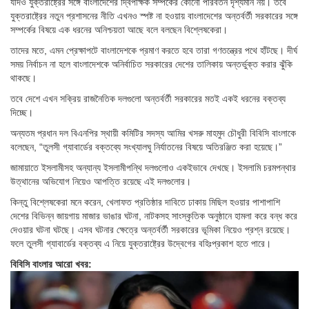
যদিও যুক্তরাষ্ট্রের সঙ্গে বাংলাদেশের দ্বিপক্ষিক সম্পর্কের কোনো পরিবর্তন দৃশ্যমান নয়। তবে
যুক্তরাষ্ট্রের নতুন প্রশাসনের নীতি এখনও স্পষ্ট না হওয়ায় বাংলাদেশের অন্তর্বর্তী সরকারের সঙ্গে
সম্পর্কের বিষয়ে এক ধরনের অনিশ্চয়তা আছে বলে বলছেন বিশ্লেষকেরা।
তাদের মতে, এমন প্রেক্ষাপটে বাংলাদেশকে প্রমাণ করতে হবে তারা গণতন্ত্রের পথে হাঁটছে। দীর্ঘ
সময় নির্বাচন না হলে বাংলাদেশকে অনির্বাচিত সরকারের দেশের তালিকায় অন্তর্ভুক্ত করার ঝুঁকি
থাকছে।
তবে দেশে এখন সক্রিয় রাজনৈতিক দলগুলো অন্তর্বর্তী সরকারের মতই একই ধরনের বক্তব্য
দিচ্ছে।
অন্যতম প্রধান দল বিএনপির স্থায়ী কমিটির সদস্য আমির খসরু মাহমুদ চৌধুরী বিবিসি বাংলাকে
বলেছেন, “তুলসী গ্যাবার্ডের বক্তব্যে সংখ্যালঘু নির্যাতনের বিষয়ে অতিরঞ্জিত করা হয়েছে।”
জামায়াতে ইসলামীসহ অন্যান্য ইসলামীপন্থি দলগুলোও একইভাবে দেখছে। ইসলামি চরমপন্থার
উত্থানের অভিযোগ নিয়েও আপত্তি রয়েছে এই দলগুলোর।
কিন্তু বিশ্লেষকেরা মনে করেন, খেলাফত প্রতিষ্ঠার দাবিতে ঢাকায় মিছিল হওয়ার পাশাপাশি
দেশের বিভিন্ন জায়গায় মাজার ভাঙার ঘটনা, নাটকসহ সাংস্কৃতিক অনুষ্ঠানে হামলা করে বন্ধ করে
দেওয়ার ঘটনা ঘটছে। এসব ঘটনার ক্ষেত্রে অন্তর্বর্তী সরকারের ভূমিকা নিয়েও প্রশ্ন রয়েছে।
ফলে তুলসী গ্যাবার্ডের বক্তব্য এ নিয়ে যুক্তরাষ্ট্রের উদ্বেগের বহিঃপ্রকাশ হতে পারে।
বিবিসি বাংলার আরো খবর: