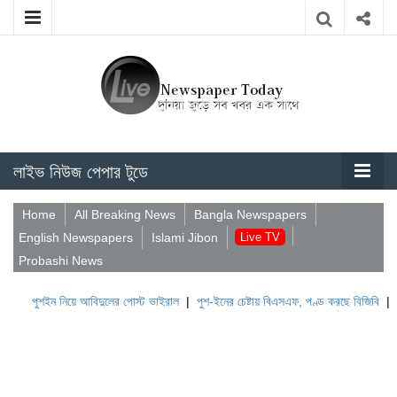
লাইভ নিউজ পেপার টুডে
Home
All Breaking News
Bangla Newspapers
English Newspapers
Islami Jibon
Live TV
Probashi News
ন নিয়ে আবিদুলের পোস্ট ভাইরাল
|
পুশ-ইনের চেষ্টায় বিএসএফ, পণ্ড করছে বিজিবি
|
লেবাননের ঐ