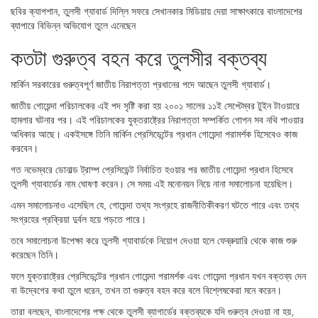
ছবির ক্যাপশান,
তুলসী গ্যাবার্ড দিল্লি সফরে সেখানকার মিডিয়ায় দেয়া সাক্ষাৎকারে বাংলাদেশের
ব্যাপারে বিভিন্ন অভিযোগ তুলে এনেছেন
কতটা গুরুত্ব বহন করে তুলসীর বক্তব্য
মার্কিন সরকারের গুরুত্বপূর্ণ জাতীয় নিরাপত্তা প্রধানের পদে আছেন তুলসী গ্যাবার্ড।
জাতীয় গোয়েন্দা পরিচালকের এই পদ সৃষ্টি করা হয় ২০০১ সালের ১১ই সেপ্টেম্বর টুইন টাওয়ারে
হামলার ঘটনার পর। এই পরিচালকের যুক্তরাষ্ট্রের নিরাপত্তা সম্পর্কিত গোপন সব নথি পাওয়ার
অধিকার আছে। একইসঙ্গে তিনি মার্কিন প্রেসিডেন্টের প্রধান গোয়েন্দা পরামর্শক হিসেবেও কাজ
করবেন।
গত নভেম্বরে ডোনাল্ড ট্রাম্প প্রেসিডেন্ট নির্বাচিত হওয়ার পর জাতীয় গোয়েন্দা প্রধান হিসেবে
তুলসী গ্যাবার্ডের নাম ঘোষণা করেন। সে সময় এই মনোনয়ন নিয়ে নানা সমালোচনা হয়েছিল।
এমন সমালোচনাও এসেছিল যে, গোয়েন্দা তথ্য সংগ্রহে রাজনীতিকীকরণ ঘটতে পারে এবং তথ্য
সংগ্রহের প্রক্রিয়া দুর্বল হয়ে পড়তে পারে।
তবে সমালোচনা উপেক্ষা করে তুলসী গ্যাবার্ডকে নিয়োগ দেওয়া হলে ফেব্রুয়ারি থেকে কাজ শুরু
করেছেন তিনি।
ফলে যুক্তরাষ্ট্রের প্রেসিডেন্টের প্রধান গোয়েন্দা পরামর্শক এবং গোয়েন্দা প্রধান যখন বক্তব্য দেন
বা উদ্বেগের কথা তুলে ধরেন, তখন তা গুরুত্ব বহন করে বলে বিশ্লেষকেরা মনে করেন।
তারা বলছেন, বাংলাদেশের পক্ষ থেকে তুলসী ব্যাগার্ডের বক্তব্যকে যদি গুরুত্ব দেওয়া না হয়,