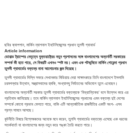
ছবির ক্যাপশান,
মার্কিন ন্যাশনাল ইনটেলিজেন্সের প্রধান তুলসী গ্যাবার্ড
Article information
ডোনাল্ড ট্রাম্পের নেতৃত্বে যুক্তরাষ্ট্রের নতুন প্রশাসনের সঙ্গে বাংলাদেশের অন্তর্বর্তী সরকারের
সম্পর্ক কী হতে পারে, সে বিষয়টি এখনও স্পষ্ট নয়। এমন এক পটভূমিতে মার্কিন গোয়েন্দা প্রধান
তুলসী গ্যাবার্ডের বক্তব্য নানা আলোচনার জন্ম দিয়েছে।
তুলসী গ্যাবার্ডের দিল্লি সফরে সেখানকার মিডিয়ায় দেয়া সাক্ষাৎকারে তিনি বাংলাদেশে ইসলামি
চরমপন্থার উত্থান, সন্ত্রাসবাদের হুমকি, সংখ্যালঘু নির্যাতনের অভিযোগ তুলে এনেছেন।
বাংলাদেশের অন্তর্বর্তী সরকার তুলসী গ্যাবার্ডের বক্তব্যকে ‘বিভ্রান্তিকর’ বলে উল্লেখ করে এর
প্রতিবাদ জানিয়েছে। তবে মার্কিন ন্যাশনাল ইনটেলিজেন্সের প্রধানের এমন বক্তব্য দুই দেশের
সম্পর্কে কোনো প্রভাব ফেলতে পারে, নাকি এটি আন্তর্জাতিক রাজনীতির একটি অংশ- এসব
প্রশ্ন সামনে আসছে।
কূটনীতি বিষয়ে বিশ্লেষকদের অনেকে মনে করেন, তুলসি গ্যাবার্ডের বক্তব্যে এসেছে এক ধরনের
সতর্কবার্তা যা বাংলাদেশের জন্য নতুন করে শঙ্কা তৈরি করতে পারে।