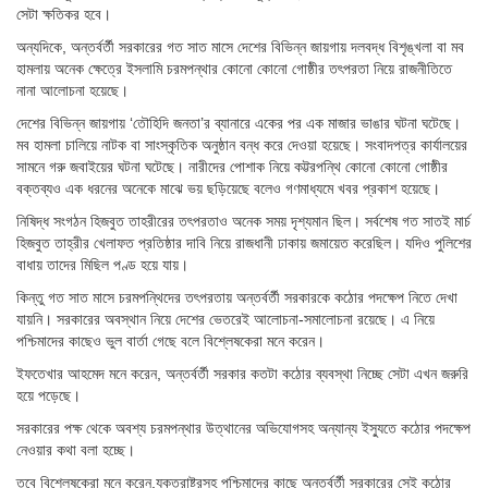
সেটা ক্ষতিকর হবে।
অন্যদিকে, অন্তর্বর্তী সরকারের গত সাত মাসে দেশের বিভিন্ন জায়গায় দলবদ্ধ বিশৃঙ্খলা বা মব
হামলায় অনেক ক্ষেত্রে ইসলামি চরমপন্থার কোনো কোনো গোষ্ঠীর তৎপরতা নিয়ে রাজনীতিতে
নানা আলোচনা হয়েছে।
দেশের বিভিন্ন জায়গায় ‘তৌহিদি জনতা’র ব্যানারে একের পর এক মাজার ভাঙার ঘটনা ঘটেছে।
মব হামলা চালিয়ে নাটক বা সাংস্কৃতিক অনুষ্ঠান বন্ধ করে দেওয়া হয়েছে। সংবাদপত্র কার্যালয়ের
সামনে গরু জবাইয়ের ঘটনা ঘটেছে। নারীদের পোশাক নিয়ে কট্টরপন্থি কোনো কোনো গোষ্ঠীর
বক্তব্যও এক ধরনের অনেকে মাঝে ভয় ছড়িয়েছে বলেও গণমাধ্যমে খবর প্রকাশ হয়েছে।
নিষিদ্ধ সংগঠন হিজবুত তাহরীরের তৎপরতাও অনেক সময় দৃশ্যমান ছিল। সর্বশেষ গত সাতই মার্চ
হিজবুত তাহ্‌রীর খেলাফত প্রতিষ্ঠার দাবি নিয়ে রাজধানী ঢাকায় জমায়েত করেছিল। যদিও পুলিশের
বাধায় তাদের মিছিল পণ্ড হয়ে যায়।
কিন্তু গত সাত মাসে চরমপন্থিদের তৎপরতায় অন্তর্বর্তী সরকারকে কঠোর পদক্ষেপ নিতে দেখা
যায়নি। সরকারের অবস্থান নিয়ে দেশের ভেতরেই আলোচনা-সমালোচনা রয়েছে। এ নিয়ে
পশ্চিমাদের কাছেও ভুল বার্তা গেছে বলে বিশ্লেষকেরা মনে করেন।
ইফতেখার আহমেদ মনে করেন, অন্তর্বর্তী সরকার কতটা কঠোর ব্যবস্থা নিচ্ছে সেটা এখন জরুরি
হয়ে পড়েছে।
সরকারের পক্ষ থেকে অবশ্য চরমপন্থার উত্থানের অভিযোগসহ অন্যান্য ইস্যুতে কঠোর পদক্ষেপ
নেওয়ার কথা বলা হচ্ছে।
তবে বিশ্লেষকেরা মনে করেন,যুক্তরাষ্ট্রসহ পশ্চিমাদের কাছে অন্তর্বর্তী সরকারের সেই কঠোর