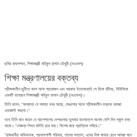
ছবির ক্যাপশান,
শিক্ষামন্ত্রী মহিবুল হাসান চৌধুরী (নওফেল)
শিক্ষা মন্ত্রণালয়ের বক্তব্য
গ্রীষ্মকালীন ছুটিতে বদল আনা প্রয়োজন এবং সরকার ইতোমধ্যেই সে দিকে হাঁটছে, বিবিসিকে
এমনটি বলেছেন শিক্ষামন্ত্রী মহিবুল হাসান চৌধুরী (নওফেল)।
তিনি বলেন, “অন্যান্য যে সমস্ত বন্ধ আছে, সেগুলোর সাথে গ্রীষ্মকালীন বন্ধকে আমরা
এডজাস্ট করবো।”
তবে তিনি মনে করেন যে আশেপাশের দেশগুলোর তুলনায় বাংলাদেশে অনেক বেশি দিন স্কুল বন্ধ
থাকে। “সেজন্য শিখন ঘাটতি রয়ে যায়। বিশেষ করে প্রান্তিক পর্যায়ে।”
“রাজধানীর অভিভাবক, প্রভাবশালী পরিবার, তাদের সন্তান, এদের দিক মাথায় রেখে আমরা মনে