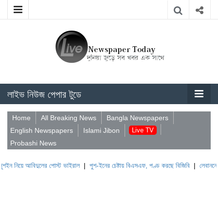
লাইভ নিউজ পেপার টুডে
Home
All Breaking News
Bangla Newspapers
English Newspapers
Islami Jibon
Live TV
Probashi News
িদুলের পোস্ট ভাইরাল
|
পুশ-ইনের চেষ্টায় বিএসএফ, পণ্ড করছে বিজিবি
|
লেবাননের ঐতিহাসিক বউ