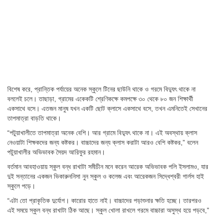
বিশেষ করে, প্রান্তিক পর্যায়ের অনেক স্কুলে টিনের ছাউনি থাকে ও গরমে বিদ্যুৎ থাকে না
বললেই চলে। তাছাড়া, গ্রামের একেকটি শ্রেণিকক্ষে কমপক্ষে ৩০ থেকে ৮০ জন শিক্ষার্থী
একসাথে বসে। এতজন মানুষ যখন একটি ছোট ক্লাসে একসাথে বসে, তখন এমনিতেই সেখানের
তাপমাত্রা বাড়তি থাকে।
“পটুয়াখালীতে তাপমাত্রা অনেক বেশি। আর গ্রামে বিদ্যুৎ থাকে না। এই অবস্থায় ক্লাস
নেওয়াটা শিক্ষকদের জন্য কষ্টকর। বাচ্চাদের জন্য ক্লাস করাটা আরও বেশি কষ্টকর,” বলেন
পটুয়াখালীর অভিভাবক সৈয়দ আরিফুর রহমান।
বর্তমান আবহাওয়ায় স্কুল বন্ধ রাখাটা সমীচীন মনে করেন আরেক অভিভাবক পলি ইসলামও, যার
দুই সন্তানের একজন ভিকারুননিসা নুন স্কুল ও কলেজ এবং আরেকজন সিদ্ধেশ্বরী গার্লস হাই
স্কুলে পড়ে।
“এটা তো প্রাকৃতিক দুর্যোগ। কারোর হাতে নাই। বাচ্চাদের পড়াশুনার ক্ষতি হচ্ছে। তারপরও
এই সময়ে স্কুল বন্ধ রাখাটা ঠিক আছে। স্কুল খোলা রাখলে গরমে বাচ্চারা অসুস্থ হয়ে পড়বে,”