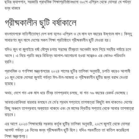
ছবির ক্যাপশান,
সরকারি প্রাথমিক শিক্ষাপ্রতিষ্ঠানগুলো ৩০শে এপ্রিল থেকে দোসরা মে পর্যন্ত
বন্ধ থাকবে
গ্রীষ্মকালীন ছুটি বর্ষাকালে
বাংলাদেশকে নাতিশীতোষ্ণ দেশ বলা হলেও এপ্রিল ও মে মাস হল বছরের উষ্ণতম মাস। কিন্তু
সাধারণত জুন মাসে দেশের সকল শিক্ষা প্রতিষ্ঠানে গ্রীষ্মকালীন ছুটি দেওয়া হয়।
যদিও জুন বা জুলাইয়ে বর্ষা মৌসুম চলায় গরমের তীব্রতা অনেকটা কমে গিয়ে সহনীয় পর্যায়ে চলে
আসে। এ নিয়ে প্রতি বছর বিভিন্ন আলাপ-আলোচনা হওয়া সত্ত্বেও এর কোনও পরিবর্তন
হয়নি।
প্রাথমিক ও গণশিক্ষা মন্ত্রণালয়ের ২০২৪ সালের ছুটির তালিকা অনুযায়ী, চলতি বছরও আগামী
১৩ জুন থেকে দোসরা জুলাই পর্যন্ত ঈদ-উল-আজহা ও গ্রীষ্মকালীন ছুটির জন্য বরাদ্দ দেওয়া
হয়েছে।
অথচ, দেশে গত এক মাস ধরে তীব্র তাপপ্রবাহ চলছে, যা গত ৭৬ বছরের রেকর্ড ভেঙ্গেছে।
আবহাওয়াবিদরা বারবার বলছেন যে মে’র প্রথম সপ্তাহে তাপমাত্রা কিছুটা কম থাকলেও দেশের
কিছু অঞ্চলে তাপপ্রবাহ অব্যাহত থাকবে এবং মে মাসের দ্বিতীয় সপ্তাহ থেকে আবার তাপমাত্রা
বাড়বে।
এর আগে ২০২৩ শিক্ষাবর্ষের সরকার কর্তৃক ছুটির তালিকা অনুযায়ী, ২০শে জুলাই থেকে দোসরা
আগস্ট পর্যন্ত ১৪ দিনের জন্য গ্রীষ্মকালীন ছুটি ছিল। যদিও পরবর্তীতে তা বাতিল করেছিলো
শিক্ষা মন্ত্রণালয়।