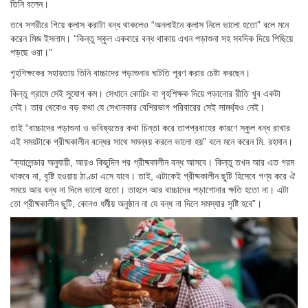
তিনি বলেন।
তবে সশরীরে গিয়ে ক্লাস করাটা বন্ধ থাকলেও “অনলাইনে ক্লাস নিলে ভালো হতো” বলে মনে
করেন মিজ ইসলাম। “কিন্তু স্কুল একবারে বন্ধ থাকায় এখন পড়াশুনা সহ সবদিক দিয়ে পিছিয়ে
পড়ছে ওরা।”
গৃহশিক্ষকের সহায়তায় তিনি বাচ্চাদের পড়াশুনার ঘাটতি পূরণ করার চেষ্টা করছেন।
কিন্তু গ্রামে সেই সুযোগ কম। সেখানে কোচিং বা গৃহশিক্ষক দিয়ে পড়ানোর রীতি খুব একটা
নেই। তার থেকেও বড় কথা যে সেখানকার বেশিরভাগ পরিবারের সেই সামর্থ্যও নেই।
তাই “বাচ্চাদের পড়াশুনা ও ভবিষ্যতের কথা চিন্তা করে তাপপ্রবাহের কারণে স্কুল বন্ধ রাখার
এই সময়টাকে গ্রীষ্মকালীন বন্ধের সাথে সমন্বয় করলে ভালো হয়” বলে মনে করেন মি. রহমান।
“ক্যালেন্ডার অনুযায়ী, আরও কিছুদিন পর গ্রীষ্মকালীন বন্ধ আসবে। কিন্তু তখন আর এত গরম
থাকবে না, বৃষ্টি হওয়ায় ঠাণ্ডা এসে যাবে। তাই, এটাকেই গ্রীষ্মকালীন ছুটি হিসেবে গণ্য করে ঐ
সময়ে আর বন্ধ না দিলে ভালো হতো। তাহলে আর বাচ্চাদের পড়াশোনার ক্ষতি হতো না। এটা
তো গ্রীষ্মকালীন ছুটি, কোনও ধর্মীয় অনুষ্ঠান না যে বন্ধ না দিলে সমস্যার সৃষ্টি হবে”।