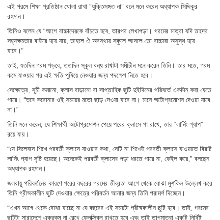
এই গরমে শিক্ষা প্রতিষ্ঠান খোলা রাখা “যুক্তিসঙ্গত না” বলে মনে করেন অধ্যাপক সিদ্দিকুর
রহমান।
তিনিও বলেন যে “আগে বাচ্চাদেরকে বাঁচতে হবে, তারপর লেখাপড়া। গরমের মাত্রা যদি তাদের
সহ্যক্ষমতার বাইরে হয়ে যায়, তাহলে ঐ অবস্থায় স্কুলে আসলে তো বাচ্চারা অসুস্থ হয়ে
যাবে।”
তাই, যতদিন গরম পড়বে, ততদিন স্কুল বন্ধ রাখাটা সমীচীন মনে করেন তিনি। তার মতে, গরম
কমে যাওয়ার পর এই ক্ষতি পুষিয়ে নেওয়ার জন্য পদক্ষেপ নিতে হবে।
সেক্ষেত্রে, সূচী কমানো, ক্লাস বাড়ানো বা সাপ্তাহিক ছুটি দুইদিনের পরিবর্তে একদিন করা যেতে
পারে। “তবে করোনার ওই সময়ের মতো ছাড় দেওয়া যাবে না। মানে অটোপ্রমোশন দেওয়া যাবে
না।”
তিনি মনে করেন, যে শিক্ষার্থী অটোপ্রমোশন পেয়ে পরের ক্লাসে পা রাখে, তার “লার্নিং গ্যাপ”
রয়ে যায়।
“যে সিলেবাস শিখে পরবর্তী ক্লাসে যাওয়ার কথা, সেটি না শিখেই পরবর্তী ক্লাসে যাওয়াতে বিরাট
লার্নিং গ্যাপ সৃষ্টি হয়েছে। অনেকেই পরবর্তী ক্লাসের পড়া ধরতে পারে না, ফেইল করে,” বলছেন
অধ্যাপক রহমান।
জলবায়ু পরিবর্তনের কারণে পরের বছরের গরমের তীব্রতা আগে থেকে বোঝা মুশকিল উল্লেখ করে
তিনি গ্রীষ্মকালীন ছুটি দেওয়ার ক্ষেত্রে পরিবর্তন আনার জন্য তিনি পরামর্শ দিচ্ছেন।
“এখন আগে থেকে বোঝা যাচ্ছে না যে বছরের এই সময়টা গ্রীষ্মকালীন ছুটি হবে। তাই, গরমের
ছুটিটা সারাদেশে একরকম না রেখে ফ্লেক্সিবল রাখতে হবে এবং তাই তাপমাত্রা একটি নির্দিষ্ট