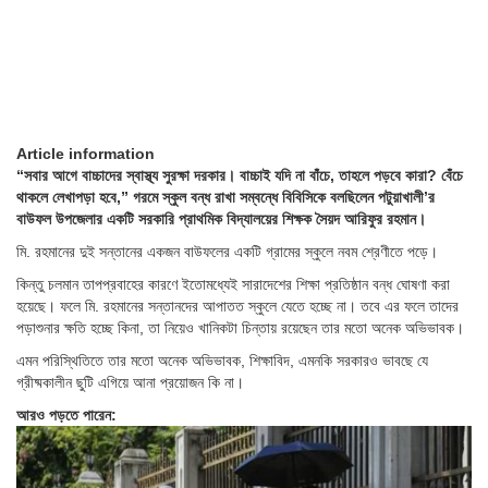
Article information
“সবার আগে বাচ্চাদের স্বাস্থ্য সুরক্ষা দরকার। বাচ্চাই যদি না বাঁচে, তাহলে পড়বে কারা? বেঁচে
থাকলে লেখাপড়া হবে,” গরমে স্কুল বন্ধ রাখা সম্বন্ধে বিবিসিকে বলছিলেন পটুয়াখালী’র
বাউফল উপজেলার একটি সরকারি প্রাথমিক বিদ্যালয়ের শিক্ষক সৈয়দ আরিফুর রহমান।
মি. রহমানের দুই সন্তানের একজন বাউফলের একটি গ্রামের স্কুলে নবম শ্রেণীতে পড়ে।
কিন্তু চলমান তাপপ্রবাহের কারণে ইতোমধ্যেই সারাদেশের শিক্ষা প্রতিষ্ঠান বন্ধ ঘোষণা করা
হয়েছে। ফলে মি. রহমানের সন্তানদের আপাতত স্কুলে যেতে হচ্ছে না। তবে এর ফলে তাদের
পড়াশুনার ক্ষতি হচ্ছে কিনা, তা নিয়েও খানিকটা চিন্তায় রয়েছেন তার মতো অনেক অভিভাবক।
এমন পরিস্থিতিতে তার মতো অনেক অভিভাবক, শিক্ষাবিদ, এমনকি সরকারও ভাবছে যে
গ্রীষ্মকালীন ছুটি এগিয়ে আনা প্রয়োজন কি না।
আরও পড়তে পারেন: