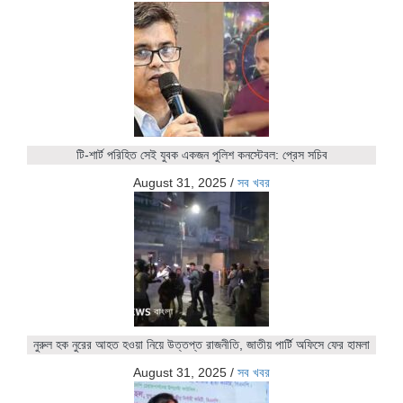
টি-শার্ট পরিহিত সেই যুবক একজন পুলিশ কনস্টেবল: প্রেস সচিব
August 31, 2025
/
সব খবর
নুরুল হক নুরের আহত হওয়া নিয়ে উত্তপ্ত রাজনীতি, জাতীয় পার্টি অফিসে ফের হামলা
August 31, 2025
/
সব খবর