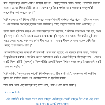
করি, স্কুল বন্ধ থাকলে কোনও সমস্যা হবে না। কিন্তু তাদের কোচিং আছে, প্রাইভেট টিউশন
আছে। তাদের শিখন ঘাটতি হয় না। দেশের প্রান্তিক পর্যায়ে হয়। আমাদের সংখ্যাগরিষ্ঠ
জনগোষ্ঠীর কথা ভাবতে হবে।”
তিনি বলেন যে এই শিখন ঘাটতির কারণে অনেক শিক্ষার্থী মাঝপথে ঝরে পড়ে। তিনি এও বলেন,
“এখন আমাদের অংশগ্রহণমূলক শিক্ষা কার্যক্রম। তাই, স্কুলে আসাটা ভীষণ গুরুত্বপূর্ণ।”
জুলাই মাসে গ্রীষ্মের বন্ধের রেওয়াজ সম্বন্ধে তার বক্তব্য, “গ্রীষ্মের বন্ধ যখন দেয়া হয়, তখন
বৃষ্টি পড়ে। এই বছরই অনেক জেলায় একেবারেই বৃষ্টি পড়ছে না। আবার শীতকালীন ছুটি এমন
সময়ে দেওয়া হচ্ছে, যখন অত বেশি শীত পড়ে না। আবার শীতকালে যখন অনেক বেশি শীত
পড়ছে, তখন স্কুল খোলা।”
গ্রীষ্মকালীন বন্ধের জন্য কী কী ব্যবস্থা গ্রহণ করা হয়েছে, সে প্রসঙ্গে তিনি বলেন, “আমরা
বিকেন্দ্রীকরণ করবো। সে নিয়ে আমরা আলোচনা করছি। জেলাভিত্তিক সিদ্ধান্ত হবে…জেলায়
একটি শিক্ষা কমিটি (থাকবে)। শিক্ষাপঞ্জিটা জেলাভিত্তিক নির্ধারণ করার জন্য ইতোমধ্যেই একটি
আলোচনা করছি।”
তিনি জানান, “স্কুলগুলোর সর্বমোট শিক্ষাদিবস যাতে ঠিক রাখা যায়”, এমনভাবে গ্রীষ্মকালীন
ছুটির দিন নির্ধারণ করবে ওই জেলাভিত্তিক বা স্থানীয় কমিটি।
তবে কবে থেকে এই ব্যবস্থা চালু হতে পারে, সেটি এখনো জানা যায়নি।
Source link
এই পোস্টটি যদি ভালো লেগে থাকে তাহলে ফেইসবুক পেজটি লাইক দিন এবং এই রকম
আরো খবরের এলার্ট পেতে থাকুন