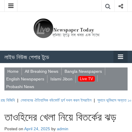
লাইভ নিউজ পেপার টুডে
Home
All Breaking News
Bangla Newspapers
English Newspapers
Islami Jibon
Live TV
Probashi News
|
লেবাননের ঐতিহাসিক বউফোর্ট দুর্গ দখল করল ইসরাইল
|
সুদানে ভূমিধসে অন্তত ১০০০ মানুষ নিহত
তাওহিদের খেলা নিয়ে বিতর্কের ঝড়
Posted on
April 24, 2025
by
admin