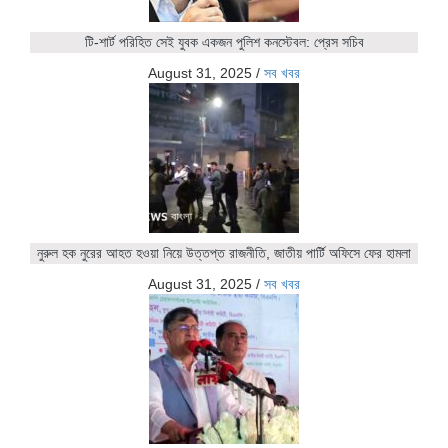
টি-শার্ট পরিহিত সেই যুবক একজন পুলিশ কনস্টেবল: প্রেস সচিব
August 31, 2025
/
সব খবর
নুরুল হক নুরের আহত হওয়া নিয়ে উত্তপ্ত রাজনীতি, জাতীয় পার্টি অফিসে ফের হামলা
August 31, 2025
/
সব খবর