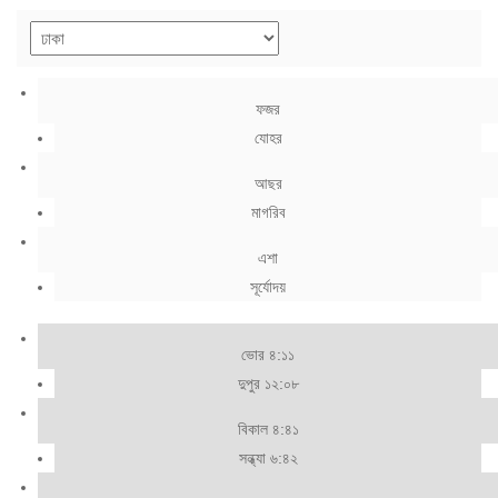
ফজর
যোহর
আছর
মাগরিব
এশা
সূর্যোদয়
ভোর ৪:১১
দুপুর ১২:০৮
বিকাল ৪:৪১
সন্ধ্যা ৬:৪২