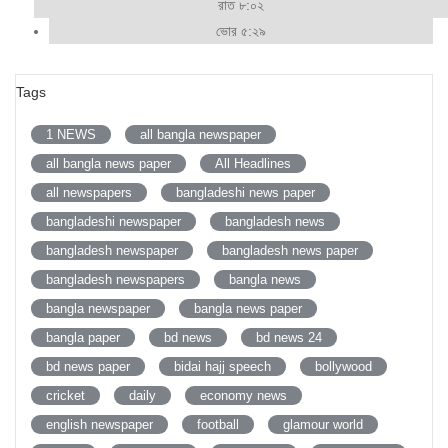
রাত ৮:০২
ভোর ৫:২৯
Tags
1 NEWS
all bangla newspaper
all bangla news paper
All Headlines
all newspapers
bangladeshi news paper
bangladeshi newspaper
bangladesh news
bangladesh newspaper
bangladesh news paper
bangladesh newspapers
bangla news
bangla newspaper
bangla news paper
bangla paper
bd news
bd news 24
bd news paper
bidai hajj speech
bollywood
cricket
daily
economy news
english newspaper
football
glamour world