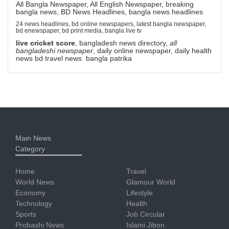
All Bangla Newspaper, All English Newspaper, breaking
bangla news, BD News Headlines, bangla news headlines
24 news headlines, bd online newspapers, latest bangla newspaper,
bd enewspaper, bd print media, bangla live tv
live cricket score
, bangladesh news directory,
all
bangladeshi newspaper
, daily online newspaper, daily health
news bd travel news bangla patrika
Main News
Category
Home
Travel
World News
Glamour World
Economy
Lifestyle
Technology
Health
Sports
Job Circular
Probashi News
Islami Jibon