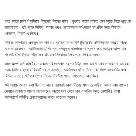
মাঠে চলছে ঢাকা প্রিমিয়ার ক্রিকেট লিগের ম্যাচ। বুধবার মাঠের বাইরে সেই ম্যাচ নিয়ে প্রচণ্ড
সমালোচনা। দুই ম্যাচ নিষিদ্ধ থাকার পরও মোহামেডান অধিনায়ক তাওহিদ হৃদয় কীভাবে
খেললেন, বিতর্ক এ নিয়ে।
অভিজ্ঞ আম্পায়ার এনামুল হক মনি এর প্রতিবাদে আগেই টুর্নামেন্টের টেকনিক্যাল কমিটি থেকে
সরে দাঁড়িয়েছেন। আইসিসির এলিট প্যানেলভুক্ত বাংলাদেশের প্রথম ও একমাত্র আম্পায়ার
শরফউদ্দৌলা ইবনে শহীদ সরে যাওয়ার সিদ্ধান্ত নিয়ে পরে ফিরে এসেছেন।
কাল আম্পায়ার্স কমিটির চেয়ারম্যান ইফতেখার রহমান মিঠুর সঙ্গে আলোচনায় তাওহিদের আরেক
ম্যাচ নিষিদ্ধ হওয়ার বিষয়টি বহাল থাকছে। তাওহিদের ঘটনা নিয়ে ঢাকা লিগে কয়েকদিন ধরে
বির্তক চলছে। শনিবার সুপার লিগের দ্বিতীয় ম্যাচে খেলেছেন তাওহিদ।
ওই ম্যাচে খেলার কথা ছিল না তার। এরপরই ঢাকা লিগের ম্যাচ রেফারিরা আলোচনায় বসেন।
সেখানে দেবব্রত পালের মনোভাবের কারণে সরে যেতে চান একাধিক ম্যাচ রেফারি। তারা
আম্পায়ার্স কমিটির চেয়ারম্যানের কাছে আবেদন করেন।