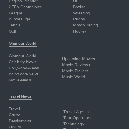
English-Premier
UFC
UEFA-Champions-
Boxing
League
Wrestling
BundesLiga
Rugby
Tennis
Motor-Racing
Golf
Hockey
Glamour World
Glamour World
Upcoming-Movies
Celebrity-News
Movie-Reviews
Hollywood-News
Movie-Trailers
Bollywood-News
Music-World
Movie-News
Travel News
Travel
Travel-Agents
Cruise
Tour-Operators
Destinations
Technology
Luxury