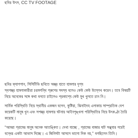
ছবির উৎস,
CC TV FOOTAGE
ছবির ক্যাপশান,
সিসিটিভি ছবিতে অস্ত্র হাতে হামলার দৃশ্য
স্বশস্ত্র হামলাকারীরা চরমপন্থি গ্রুপের সদস্য বলেও কেউ কেউ উল্লেখ করেন। তবে বিষয়টি
নিয়ে অনেকের সঙ্গে কথা বলতে চাইলেও প্রকাশ্যে কেউ মুখ খুলতে চান নি।
সার্বিক পরিস্থিতি নিয়ে স্থানীয় একজন বলেন, কুষ্টিয়া, ঝিনাইদহ এলাকায় সাম্প্রতিক বেশ
কয়েকটি মানুষ খুন এবং সশস্ত্র হামলার ঘটনায় আইনশৃঙ্খলা পরিস্থিতির নিয়ে উৎকণ্ঠা তৈরি
করেছে।
“আমরা গ্রামের মানুষ অনেক আতঙ্কিত। দেখা যাচ্ছে , গ্রামের বাজার ঘাট সন্ধ্যার পরেই
বন্ধের একটা আভাস দিচ্ছে। এ জিনিসটা আসলে ভালো দিক নয়,” বলছিলেন তিনি।