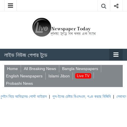
লাইভ নিউজ পেপার টুডে
Home
All Breaking News
Bangla Newspapers
English Newspapers
Islami Jibon
Live TV
Probashi News
িদুলের পোস্ট ভাইরাল
|
পুশ-ইনের চেষ্টায় বিএসএফ, পণ্ড করছে বিজিবি
|
লেবাননের ঐতিহাসিক বউ