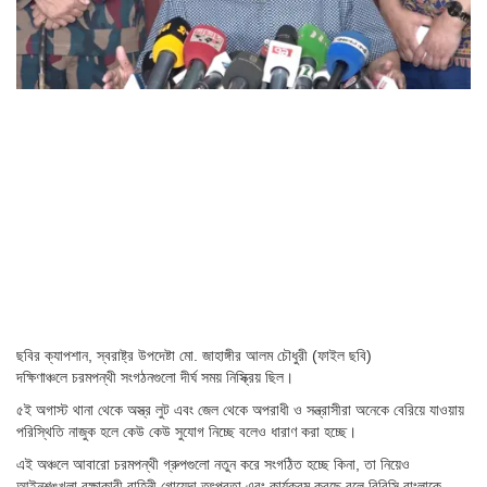
ছবির ক্যাপশান,
স্বরাষ্ট্র উপদেষ্টা মো. জাহাঙ্গীর আলম চৌধুরী (ফাইল ছবি)
দক্ষিণাঞ্চলে চরমপন্থী সংগঠনগুলো দীর্ঘ সময় নিস্ক্রিয় ছিল।
৫ই অগাস্ট থানা থেকে অস্ত্র লুট এবং জেল থেকে অপরাধী ও সন্ত্রাসীরা অনেকে বেরিয়ে যাওয়ায়
পরিস্থিতি নাজুক হলে কেউ কেউ সুযোগ নিচ্ছে বলেও ধারাণ করা হচ্ছে।
এই অঞ্চলে আবারো চরমপন্থী গ্রুপগুলো নতুন করে সংগঠিত হচ্ছে কিনা, তা নিয়েও
আইনশৃঙ্খলা রক্ষাকারী বাহিনী গোয়েন্দা তৎপরতা এবং কার্যক্রম করছে বলে বিবিসি বাংলাকে