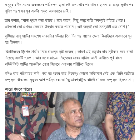
মামুনুর রশীদ নামের একজনের পর্যবেক্ষণ হলো ৫ই অগাস্টের পর থানার হামলা ও অস্ত্র লুটের পর
পুলিশ প্রশাসন খুব একটা শক্ত অবস্থানে নেই।
তার কথায়, “থানা ধ্বংস করা হইছে। মনে করেন, কিছু অস্ত্রপাতি অবশ্যই বাইরে গেছে।
ওইগুলো তো এখনও সেভাবে উদ্ধার করতে পারেনি। এই জন্যই তো সমস্যাটা এত বেশি।”
কুষ্টিয়ার বালু ঘাটের সবশেষ ডাকাতির ঘটনার তিন দিন পর পাশের জেলা ঝিনাইদহে একসাথে খুন
হয় তিনজন।
ঝিনাইদহের ট্রিপল মার্ডার নিয়ে চাঞ্চল্য সৃষ্টি হয়েছে। কারণ এই হত্যার দায় স্বীকার করে বার্তা
দিয়েছে একটি গ্রুপ। আর হত্যাকাণ্ডে নিহতদের মধ্যে হানিফ আলী অতীতে পূর্ব বাংলা
কমিউনিস্ট পার্টির আঞ্চলিক নেতা হিসেবে এলাকায় পরিচিত ছিলেন।
যদিও তার পরিবারের দাবি, গত নয় বছরে তার বিরুদ্ধে কোনো অভিযোগ নেই এবং তিনি অতীতে
সম্পৃক্ত থাকলেও মৃত্যুর আগ পর্যন্ত কোনো ‘আন্ডারগ্রাউন্ড বাহিনীর’ সঙ্গে সম্পৃক্ত ছিলেন না।
আরো পড়তে পারেন