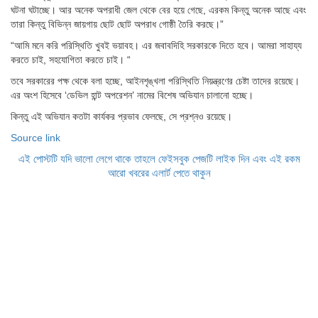
ঘটনা ঘটাচ্ছে। আর অনেক অপরাধী জেল থেকে বের হয়ে গেছে, এরকম কিন্তু অনেক আছে এবং
তারা কিন্তু বিভিন্ন জায়গায় ছোট ছোট অপরাধ গোষ্ঠী তৈরি করছে।”
“আমি মনে করি পরিস্থিতি খুবই ভয়াবহ। এর জবাবদিহি সরকারকে দিতে হবে। আমরা সাহায্য
করতে চাই, সহযোগিতা করতে চাই। “
তবে সরকারের পক্ষ থেকে বলা হচ্ছে, আইনশৃঙ্খলা পরিস্থিতি নিয়ন্ত্রণের চেষ্টা তাদের রয়েছে।
এর অংশ হিসেবে ‘ডেভিল হান্ট অপরেশন’ নামের বিশেষ অভিযান চালানো হচ্ছে।
কিন্তু এই অভিযান কতটা কার্যকর প্রভাব ফেলছে, সে প্রশ্নও রয়েছে।
Source link
এই পোস্টটি যদি ভালো লেগে থাকে তাহলে ফেইসবুক পেজটি লাইক দিন এবং এই রকম
আরো খবরের এলার্ট পেতে থাকুন