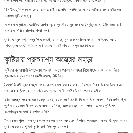
দক্ষিণ-পশ্চিমের কোনো কোনো জেলায় আবার বেড়েছে চরমপন্থিদের তৎপরতা।
ঝিনাইদহে তিনজনকে হত্যা করে একটি চরমপন্থি গোষ্ঠীর নামে দায় স্বীকার করার ঘটনায়ও
চাঞ্চল্য সৃষ্টি হয়েছে।
সরেজমিনে কুষ্টিয়া-ঝিনাইদহ এলাকা ঘুরে স্থানীয় মানুষ এবং আইনশৃঙ্খলা বাহিনীর সঙ্গে কথা
বলেছেন বিবিসি বাংলার সাংবাদিক।
কুষ্টিয়ায় প্রকাশ্যে অস্ত্র নিয়ে মহড়া, ডাকাতি, খুন ও চাঁদাবাজির কারণে অস্থিরতা এবং
আতঙ্কের একটা পরিবেশ সৃষ্টি হয়েছে বলেই সাধারণ মানুষ মত দিয়েছে।
কুষ্টিয়ায় প্রকাশ্যে অস্ত্রের মহড়া
কুষ্টিয়ার কুমারখালী উপজেলায় অবস্থানকালে প্রকাশ্যে অস্ত্র নিয়ে মহড়া এবং দলবল নিয়ে
হামলা-ভাঙচুরের প্রত্যক্ষদর্শী হয়েছে বিবিসি।
বৈষম্যবিরোধী ছাত্র আন্দোলনের একজন সমন্বয়কের বাবার বিরুদ্ধে চাঁদাবাজির অভিযোগ এনে
মঙ্গলবার বাড়িঘরে হামলা চালিয়েছে প্রভাবশালী রাজনৈতিক দলগুলোর কর্মীরা।
বাড়ি ভাঙচুর করে কয়েকশ মানুষ অস্ত্র, রামদা লাঠি-সোটা নিয়ে বেরিয়ে গেলেও নিরব দর্শক ছিল
পুলিশ। হামলাকারীদের হাতে রামদা, হাসিয়া, আগ্নেয়াস্ত্র দেখা গেছে। এসময় পুলিশের
অসহায়ত্ব অনেকটাই দৃশ্যমান ছিল।
“কয়েকজন পুলিশ সদস্যের পক্ষে এরকম হামলা এবং মব ঠেকানো অসম্ভব” বলেও উল্লেখ করেন
কুষ্টিয়ার জেলার পুলিশ সুপার মো. মিজানুর রহমান।