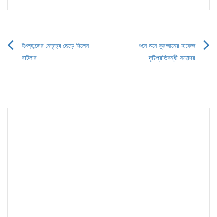
ইংল্যান্ডের নেতৃত্ব ছেড়ে দিলেন
শুনে শুনে কুরআনের হাফেজ
Post
বাটলার
দৃষ্টিপ্রতিবন্ধী সহোদর
navigation