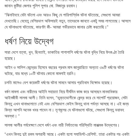
জানান কুষ্টিয়া জেলার পুলিশ সুপার মো. মিজানুর রহমান।
“ঝিনাইদহে যেটা ঘটলো এবং আরও কিছু যে পারিপার্শ্বিক ঘটনা ঘটতেছে, সেগুলো আমরা
দেখতেছি। যেহেতু বেশিরভাগ অফিসারই নতুন, তাদেরকে জানতে একটু সময় লাগতেছে। আসলে
যে ঘটনাগুলো ঘটতেছে, কারণটা কী- আমরা গভীরভাবে জানার চেষ্টা করতেছি।”
ধর্ষণ নিয়ে উদ্বেগ
সারা দেশে হত্যা, খুন, ছিনতাই, ডাকাতির পাশাপাশি ধর্ষণের ঘটনা বৃদ্ধি নিয়ে উৎকণ্ঠা তৈরি
হয়েছে।
আইন ও সালিশ কেন্দ্রের হিসেবে বছরের প্রথম মাস জানুয়ারিতে অন্তত ৩৯টি ধর্ষণের ঘটনা
ঘটেছে, যার মধ্যে ১০টি ঘটনায় কোনো মামলাই হয়নি।
চলতি মাসেও বেশ কয়েকটি ধর্ষণের ঘটনা সামনে আসায় প্রতিবাদ বিক্ষোভ হয়েছে।
ধর্ষণ মামলা এবং নারীদের আইনি সহায়তা নিয়ে দীর্ঘদিন কাজ করে আসছেন মানবাধিকার
আইনজীবী সালমা আলী। তিনি বলেন, “ভুক্তভোগীকে কেন্দ্র করে যে সাপোর্ট প্রয়োজন, সেটা
কিন্তু এখন থানাগুলোতে নেই এবং বেশিরভাগ কেইস কিন্তু থানা পর্যন্ত আসছে না। এই জন্য
কিন্ত আপনি অনেক খবর পাবেন না। তৃণমূলের যে ঘটনাগুলো ঘটছে, সেগুলো কিন্তু ভয়াবহ
অবস্থা। “
সালমা আলীর পর্যবেক্ষণে দেশে ধর্ষণ এবং নারী নির্যাতনের পরিস্থিতি মারাত্মক উদ্বেগের।
“এখন কিন্তু দুই রকম অপরাধী আছে। একটা হলো স্যাডিস্ট-রেপিস্ট, তারা একটার পর একটা