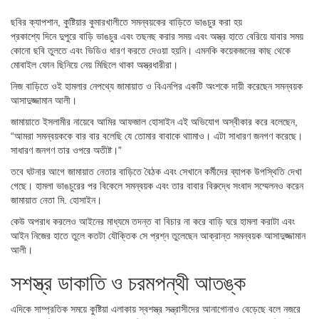
ছবির ক্যাপশান,
কুষ্টিয়ার কুমারখালীতে সমন্বয়কের বাড়িতে ভাঙচুর করা হয়
প্রকাশ্যে দিনে দুপুরে বাড়ি ভাঙচুর এবং তছনছ করার সময় এবং অস্ত্র হাতে বেরিয়ে যাবার সময়
কোনো ছবি তুলতে এবং ভিডিও ধারণ করতে দেওয়া হয়নি। এমনকি কয়েকজনের কাছ থেকে
মোবাইল ফোন ছিনিয়ে নেয় মিছিলে থাকা অস্ত্রধারীরা।
নিজ বাড়িতে ওই হামলার নেপথ্যে জামায়াত ও বিএনপির একটি অংশকে দায়ী করেছেন সমন্বয়ক
আসাদুজ্জামান আলী।
জামায়াতে ইসলামীর নায়েবে আমির আফজাল হোসাইন এই অভিযোগ অস্বীকার করে বলেছেন,
“আমরা সমন্বয়ককে বার বার বলেছি যে তোমার বাবাকে থাামাও। এটা সাধারণ জনগণ করেছে।
সাধারণ জনগণ তার ওপরে অতীষ্ট।”
তবে ঘটনার আগে জামায়াত নেতার বাড়িতে বৈঠক এবং সেখানে কর্মীদের ব্যাপক উপস্থিতি দেখা
গেছে। হামলা ভাঙচুরের পর বিকেলে সমন্বয়ক এবং তার বাবার বিরুদ্ধে সংবাদ সম্মেলনও করেন
জামায়াত নেতা মি. হোসাইন।
কেউ অপরাধ করলেও আইনের মাধ্যমে তদন্ত বা বিচার না করে বাড়ি ঘরে হামলা করাটা এবং
আইন নিজের হাতে তুলে কতটা যৌক্তিক সে প্রশ্ন তুলেছেন আক্রান্ত সমন্বয়ক আসাদুজ্জামান
আলী।
সশস্ত্র ডাকাতি ও চরমপন্থী আতঙ্ক
এদিকে সাম্প্রতিক সময়ে কুষ্টিয়া এলাকায় স্বশস্ত্র সন্ত্রাসীদের আনাগোনাও বেড়েছে বলে নজরে