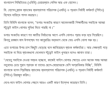
বাংলাদেশ লিমিটেডের (এবিবি) চেয়ারম্যান সেলিম আর এফ হোসেন।
মি. হোসেন ব্র্যাক ব্যাংকের ব্যবস্থাপনা পরিচালক (এমডি) ও প্রধান নির্বাহী কর্মকর্তা (সিইও)
হিসেবে দায়িত্ব পালন করছেন।
তিনি বিবিসি বাংলাকে বলেন, “ডলার সংকটের কারণে আবেদনকারী শিক্ষার্থীদের সবাইকে আমরা
স্টুডেন্ট ফাইল খোলার সুবিধা দিতে পারছি না।”
ডলার সংকটের কারণে গত জাতীয় নির্বাচনের আগে এলসি খোলাও প্রায় বন্ধ হয়ে গিয়েছিল।
কিন্তু রমজান মাস উপলক্ষ্যে গত জানুয়ারির মধ্যভাগ থেকে ফের এলসি খোলা শুরু হয়।
এতে ডলারের উপর চাপ কিছুটা বেড়েছে বলে জানিয়েছেন ব্যাংক কর্মকর্তারা। আর সেজন্যই গড়ে
সবাইকে না দিয়ে ব্যাংকগুলো দেখেশুনে স্টুডেন্ট ফাইল খুলছেন বলেও জানান তারা।
“যেহেতু সবাইকে দেওয়া সম্ভব হচ্ছেনা, কাজেই ফাইল খোলার ক্ষেত্রে এখন অনেক সময় আমরা
নতুনদের চেয়ে পুরান গ্রাহক বা তাদের ছেলে-মেয়েদেরকে বেশি অগ্রাধিকার দিচ্ছি”, বিবিসি
বাংলাকে বলেন প্রিমিয়ার ব্যাংকের ব্যবস্থাপনা পরিচালক (এমডি) ও প্রধান নির্বাহী কর্মকর্তা
(সিইও) রিয়াজুল করিম।
দেখে-শুনে ফাইল খোলার পেছনে আরও একটি কারণ উল্লেখ করেছেন তিনি।