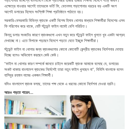
পড়াশোনার উদ্দেশ্যে বাংলাদেশে থেকে প্রতিবছর হাজার হাজার শিক্ষার্থী বিদেশে পাড়ি জমান।
এক্ষেত্রে যাওয়ার আগেই তাদেরকে ভর্তি ফি, বেতনসহ পড়াশোনার খরচের বড় একটি অংশ
আগেই ডলারের হিসেবে সংশ্লিষ্ট শিক্ষা প্রতিষ্ঠানে পাঠাতে হয়।
সরকারি-বেসরকারি বিভিন্ন ব্যাংকে একটি বিশেষ হিসাব খোলার মাধ্যমে শিক্ষার্থীরা বিদেশের এসব
ফি পরিশোধ করে থাকে, যেটি স্টুডেন্ট ফাইল নামেই বেশি পরিচিত।
কিন্তু ডলার সংকটের কারণে ব্যাংকগুলো এখন নতুন করে স্টুডেন্ট ফাইল খুলতে খুব একটা আগ্রহ
দেখাচ্ছে না। এতে বিপাকে পড়ছেন বিদেশে পড়তে যেতে ইচ্ছুক শিক্ষার্থীরা।
স্টুডেন্ট ফাইল না খোলার জন্য ব্যাংকগুলোর কোনো কোনোটি কেন্দ্রীয় ব্যাংকের নির্দেশনার দোহায়
দিচ্ছে বলেও অভিযোগ করছেন কেউ কেউ।
“ফাইল না খোলার কারণ সম্পর্কে জানতে চাইলে কয়েকটি ব্যাংক আমাকে বলেছে যে, ডলারের
সংকট থাকায় বাংলাদেশ ব্যাংকের নির্দেশেই তারা নতুন ফাইল খুলছেন না”, বিবিসি বাংলাকে বলেন
হাসিবুর রহমান নামের একজন শিক্ষার্থী।
যদিও বাংলাদেশ ব্যাংক বলছে, তাদের পক্ষ থেকে এ ধরনের কোনো নির্দেশনা দেওয়া হয়নি।
আরও পড়তে পারেন…