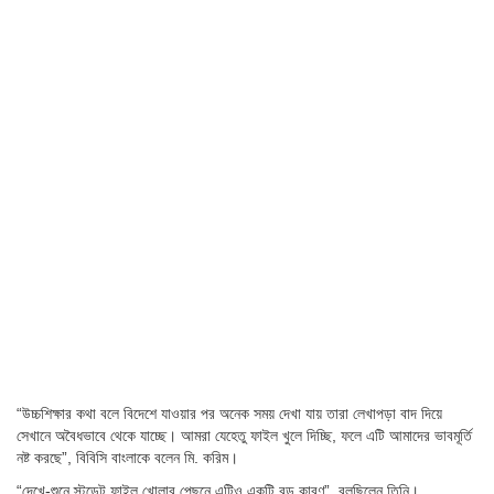
“উচ্চশিক্ষার কথা বলে বিদেশে যাওয়ার পর অনেক সময় দেখা যায় তারা লেখাপড়া বাদ দিয়ে
সেখানে অবৈধভাবে থেকে যাচ্ছে। আমরা যেহেতু ফাইল খুলে দিচ্ছি, ফলে এটি আমাদের ভাবমূর্তি
নষ্ট করছে”, বিবিসি বাংলাকে বলেন মি. করিম।
“দেখে-শুনে স্টুডেন্ট ফাইল খোলার পেছনে এটিও একটি বড় কারণ”, বলছিলেন তিনি।