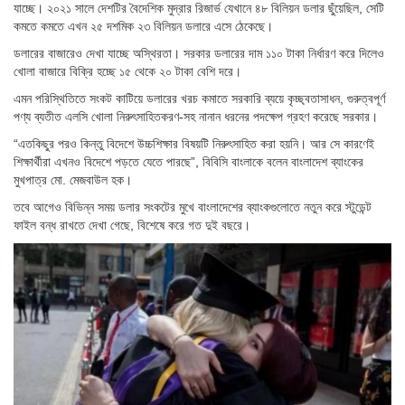
যাচ্ছে। ২০২১ সালে দেশটির বৈদেশিক মুদ্রার রিজার্ভ যেখানে ৪৮ বিলিয়ন ডলার ছুঁয়েছিল, সেটি
কমতে কমতে এখন ২৫ দশমিক ২৩ বিলিয়ন ডলারে এসে ঠেকেছে।
ডলারের বাজারেও দেখা যাচ্ছে অস্থিরতা। সরকার ডলারের দাম ১১০ টাকা নির্ধারণ করে দিলেও
খোলা বাজারে বিক্রি হচ্ছে ১৫ থেকে ২০ টাকা বেশি দরে।
এমন পরিস্থিতিতে সংকট কাটিয়ে ডলারের খরচ কমাতে সরকারি ব্যয়ে কৃচ্ছ্বতাসাধন, গুরুত্বপূর্ণ
পণ্য ব্যতীত এলসি খোলা নিরুৎসাহিতকরণ-সহ নানান ধরনের পদক্ষেপ গ্রহণ করেছে সরকার।
“এতকিছুর পরও কিন্তু বিদেশে উচ্চশিক্ষার বিষয়টি নিরুৎসাহিত করা হয়নি। আর সে কারণেই
শিক্ষার্থীরা এখনও বিদেশে পড়তে যেতে পারছে”, বিবিসি বাংলাকে বলেন বাংলাদেশ ব্যাংকের
মুখপাত্র মো. মেজবাউল হক।
তবে আগেও বিভিন্ন সময় ডলার সংকটের মুখে বাংলাদেশের ব্যাংকগুলোতে নতুন করে স্টুডেন্ট
ফাইল বন্ধ রাখতে দেখা গেছে, বিশেষে করে গত দুই বছরে।