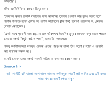
কর্মকর্তারা।
যদিও অর্থনীতিবিদরা বলছেন ভিন্ন কথা।
“বৈদেশিক মুদ্রার রিজার্ভ বাড়ানোর জন্য আমদানির তুলনায় রপ্তানি আয় বৃদ্ধি করতে হবে”,
বিবিসি বাংলাকে বলেন সেন্টার ফর পলিসি ডায়ালগের (সিপিডি) গবেষণা পরিচালক ড. খন্দকার
গোলাম মোয়াজ্জেম।
“একই সাথে প্রবাসী আয় বাড়ানো এবং অবৈধপথে বৈদেশিক মুদ্রার লেনদেন বন্ধ করতে পারলে
ডলারের সংকট কিছুটা কাটতে পারে”, বলেন মি. মোয়াজ্জেম।
কিন্তু অর্থনীতিবিদরা বলছেন, কোনো ধরনের পরিকল্পনা ছাড়া হঠাৎ করেই রপ্তানি ও প্রবাসী
আয় বাড়ানো সম্ভব নয়।
কাজেই চলমান ডলার সংকট সহসাই কাটছে না বলে মনে করছেন তারা।
Source link
এই পোস্টটি যদি ভালো লেগে থাকে তাহলে ফেইসবুক পেজটি লাইক দিন এবং এই রকম
আরো খবরের এলার্ট পেতে থাকুন