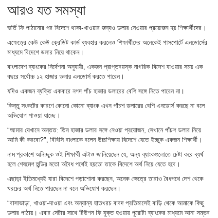
আরও যত সমস্যা
ভর্তি ফি পাঠানোর পর বিদেশে থাকা-খাওয়ার জন্যও ডলার নেওয়ার প্রয়োজন হয় শিক্ষার্থীদের।
এক্ষেত্রে কেউ কেউ ক্রেডিট কার্ড ব্যবহার করলেও শিক্ষার্থীদের অনেকেই পাসপোর্টে এনডোর্সের
মাধ্যমে বিদেশে ডলার নিয়ে থাকেন।
বাংলাদেশ ব্যাংকের নির্দেশনা অনুযায়ী, একজন প্রাপ্তবয়স্ক নাগরিক বিদেশ যাওয়ার সময় এক
বছরে সর্বোচ্চ ১২ হাজার ডলার এনডোর্স করতে পারেন।
যদিও একজন ব্যক্তি একবারে নগদ পাঁচ হাজার ডলারের বেশি সঙ্গে নিতে পারেন না।
কিন্তু সংকটের কারণে কোনো কোনো ব্যাংক এখন পাঁচশ ডলারের বেশি এনডোর্স করছে না বলে
অভিযোগ পাওয়া যাচ্ছে।
“আমার যেখানে অন্তত: তিন হাজার ডলার সঙ্গে নেওয়া প্রয়োজন, সেখানে পাঁচশ ডলার নিয়ে
আমি কী করবো?”, বিবিসি বাংলাকে বলেন উচ্চশিক্ষায় বিদেশে যেতে ইচ্ছুক একজন শিক্ষার্থী।
নাম প্রকাশে অনিচ্ছুক ওই শিক্ষার্থী এটাও জানিয়েছেন যে, অন্য ব্যাংকগুলোতে চেষ্টা করে ব্যর্থ
হলে শেষমেশ হুন্ডির মতো অবৈধ পথেই হয়তো তাকে বিদেশে অর্থ নিয়ে যেতে হবে।
এছাড়া ইতিমধ্যেই যারা বিদেশে পড়াশোনা করছেন, অনেক ক্ষেত্রে তারাও বৈধপথে দেশ থেকে
খরচের অর্থ নিতে পারছেন না বলে অভিযোগ করছেন।
“বাসাভাড়া, খাওয়া-দাওয়া এবং অন্যান্য হাতখরচ বাবদ প্রতিমাসেই বাড়ি থেকে আমাকে কিছু
ডলার পাঠায়। এবার সেটার সাথে টিউশন ফি যুক্ত হওয়ায় পুরোটা ব্যাংকের মাধ্যমে আনা সম্ভব