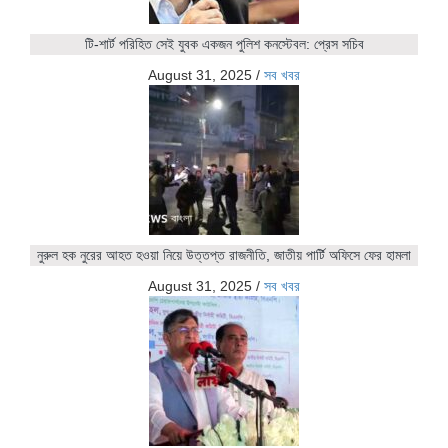
টি-শার্ট পরিহিত সেই যুবক একজন পুলিশ কনস্টেবল: প্রেস সচিব
August 31, 2025
/
সব খবর
নুরুল হক নুরের আহত হওয়া নিয়ে উত্তপ্ত রাজনীতি, জাতীয় পার্টি অফিসে ফের হামলা
August 31, 2025
/
সব খবর