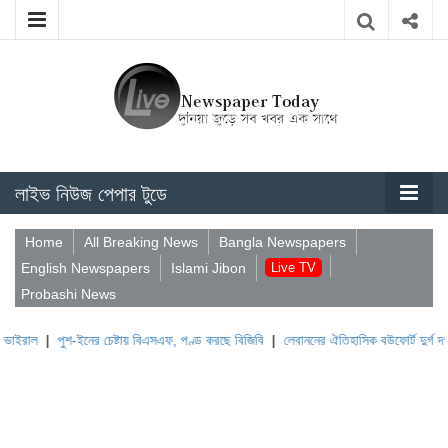
লাইভ নিউজ পেপার টুডে
Home
All Breaking News
Bangla Newspapers
English Newspapers
Islami Jibon
Live TV
Probashi News
|
পুশ-ইনের চেষ্টায় বিএসএফ, পণ্ড করছে বিজিবি
|
লেবাননের ঐতিহাসিক বউফোর্ট দুর্গ দখল করল ইস