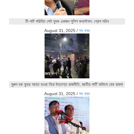
টি-শার্ট পরিহিত সেই যুবক একজন পুলিশ কনস্টেবল: প্রেস সচিব
August 31, 2025
/
সব খবর
নুরুল হক নুরের আহত হওয়া নিয়ে উত্তপ্ত রাজনীতি, জাতীয় পার্টি অফিসে ফের হামলা
August 31, 2025
/
সব খবর