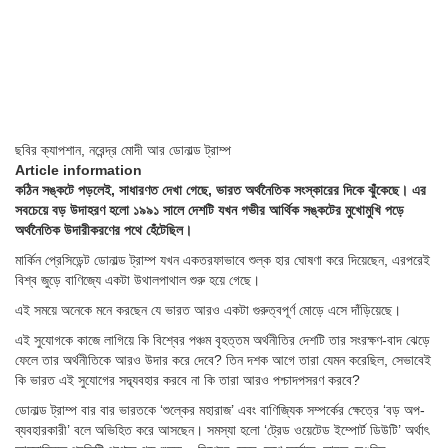
ছবির ক্যাপশান,
নরেন্দ্র মোদী আর ডোনাল্ড ট্রাম্প
Article information
কঠিন সঙ্কটে পড়লেই, সাধারণত দেখা গেছে, ভারত অর্থনৈতিক সংস্কারের দিকে ঝুঁকেছে। এর
সবচেয়ে বড় উদাহরণ হলো ১৯৯১ সালে দেশটি যখন গভীর আর্থিক সঙ্কটের মুখোমুখি পড়ে
অর্থনৈতিক উদারীকরণের পথে হেঁটেছিল।
মার্কিন প্রেসিডেন্ট ডোনাল্ড ট্রাম্প যখন একতরফাভাবে শুল্ক হার ঘোষণা করে দিয়েছেন, এরপরেই
বিশ্ব জুড়ে বাণিজ্যে একটা উথালপাথাল শুরু হয়ে গেছে।
এই সময়ে অনেকে মনে করছেন যে ভারত আরও একটা গুরুত্বপূর্ণ মোড়ে এসে দাঁড়িয়েছে।
এই সুযোগকে কাজে লাগিয়ে কি বিশ্বের পঞ্চম বৃহত্তম অর্থনীতির দেশটি তার সংরক্ষণ-বাদ ঝেড়ে
ফেলে তার অর্থনীতিকে আরও উদার করে দেবে? তিন দশক আগে তারা যেমন করেছিল, সেভাবেই
কি ভারত এই সুযোগের সদ্ব্যবহার করবে না কি তারা আরও পশ্চাদপসরণ করবে?
ডোনাল্ড ট্রাম্প বার বার ভারতকে ‘শুল্কের মহারাজ’ এবং বাণিজ্যিক সম্পর্কের ক্ষেত্রে ‘বড় অপ-
ব্যবহারকারী’ বলে অভিহিত করে আসছেন। সমস্যা হলো ‘ট্রেড ওয়েটেড ইম্পোর্ট ডিউটি’ অর্থাৎ