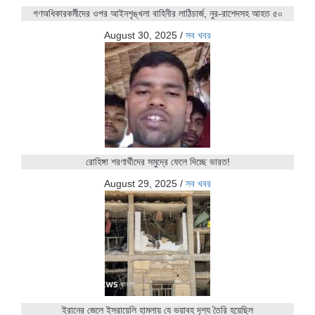
গণঅধিকারকর্মীদের ওপর আইনশৃঙ্খলা বাহিনীর লাঠিচার্জ, নুর-রাশেদসহ আহত ৫০
August 30, 2025
/
সব খবর
রোহিঙ্গা শরণার্থীদের সমুদ্রে ফেলে দিচ্ছে ভারত!
August 29, 2025
/
সব খবর
ইরানের জেলে ইসরায়েলি হামলায় যে ভয়াবহ দৃশ্য তৈরি হয়েছিল