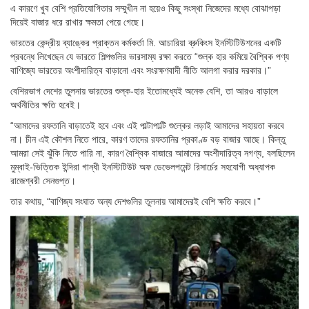
এ কারণে খুব বেশি প্রতিযোগিতার সম্মুখীন না হয়েও কিছু সংস্থা নিজেদের মধ্যে বোঝাপড়া
দিয়েই বাজার ধরে রাখার ক্ষমতা পেয়ে গেছে।
ভারতের কেন্দ্রীয় ব্যাঙ্কের প্রাক্তন কর্মকর্তা মি. আচারিয়া ব্রুকিংস ইনস্টিটিউশনের একটি
প্রবন্ধে লিখেছেন যে ভারতে শিল্পগুলির ভারসাম্য রক্ষা করতে “শুল্ক হার কমিয়ে বৈশ্বিক পণ্য
বাণিজ্যে ভারতের অংশীদারিত্ব বাড়ানো এবং সংরক্ষণবাদী নীতি আলগা করার দরকার।”
বেশিরভাগ দেশের তুলনায় ভারতের শুল্ক-হার ইতোমধ্যেই অনেক বেশি, তা আরও বাড়ালে
অর্থনীতির ক্ষতি হবেই।
“আমাদের রফতানি বাড়াতেই হবে এবং এই পাল্টাপাল্টি শুল্কের লড়াই আমাদের সহায়তা করবে
না। চীন এই কৌশল নিতে পারে, কারণ তাদের রফতানির প্রকাণ্ড বড় বাজার আছে। কিন্তু
আমরা সেই ঝুঁকি নিতে পারি না, কারণ বৈশ্বিক বাজারে আমাদের অংশীদারিত্ব নগণ্য, বলছিলেন
মুম্বাই-ভিত্তিক ইন্দিরা গান্ধী ইনস্টিটিউট অফ ডেভেলপমেন্ট রিসার্চের সহযোগী অধ্যাপক
রাজেশ্বরী সেনগুপ্ত।
তার কথায়, “বাণিজ্য সংঘাত অন্য দেশগুলির তুলনায় আমাদেরই বেশি ক্ষতি করবে।”