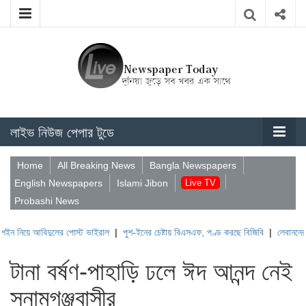
লাইভ নিউজ পেপার টুডে
Home
All Breaking News
Bangla Newspapers
English Newspapers
Islami Jibon
Live TV
Probashi News
আবিদুলের পোস্ট ভাইরাল
|
পুশ-ইনের চেষ্টায় বিএসএফ, পণ্ড করছে বিজিবি
|
লেবাননের ঐতিহাসিক 
টানা বর্ষণ-পাহাড়ি ঢলে ঈদ আনন্দ নেই
সুনামগঞ্জবাসীর