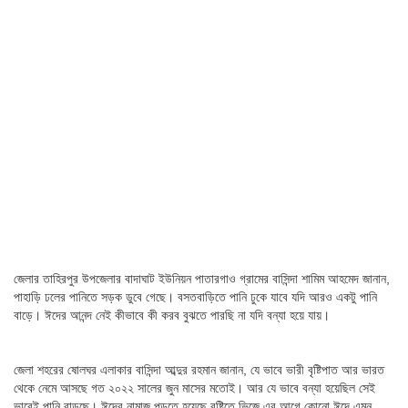
জেলার তাহিরপুর উপজেলার বাদাঘাট ইউনিয়ন পাতারগাও গ্রামের বাসিন্দা শামিম আহমেদ জানান,
পাহাড়ি ঢলের পানিতে সড়ক ডুবে গেছে। বসতবাড়িতে পানি ঢুকে যাবে যদি আরও একটু পানি
বাড়ে। ঈদের আনন্দ নেই কীভাবে কী করব বুঝতে পারছি না যদি বন্যা হয়ে যায়।
জেলা শহরের ষোলঘর এলাকার বাসিন্দা আব্দুর রহমান জানান, যে ভাবে ভারী বৃষ্টিপাত আর ভারত
থেকে নেমে আসছে গত ২০২২ সালের জুন মাসের মতোই। আর যে ভাবে বন্যা হয়েছিল সেই
ভাবেই পানি বাড়ছে। ঈদের নামাজ পড়তে হয়েছে বৃষ্টিতে ভিজে এর আগে কোনো ঈদে এমন