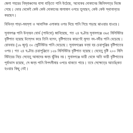
জেলা শহরের নিম্নাঞ্চলের বাসা বাড়িতে পানি উঠেছে, অনেকের দোকানের জিনিসপত্র ভিজে
গেছে। ভোর থেকেই কেউ কেউ দোকানের মালামাল ওপরে তুলছেন, কেউ কেউ স্থানান্তর
করছেন।
বিভিন্ন পাড়া-মহল্লা ও আবাসিক এলাকার ওপর দিয়ে পানি গিয়ে পড়ছে ঝাওয়ার হাওরে।
সুনামগঞ্জ পানি উন্নয়ন বোর্ড (পাউবো) জানিয়েছে, গত ২৪ ঘণ্টায় সুনামগঞ্জে ৩৬৫ মিলিমিটার
বৃষ্টিপাত হয়েছে উল্লেখ করে তিনি বলেন, বৃষ্টিপাতের কারণেই মূলত নদ-নদীর পানি বেড়েছে।
রোববার (১৬ জুন) ৩০ সেন্টিমিটার পানি বেড়েছে। সুনামগঞ্জের বন্যা হয় চেরাপুঞ্জির বৃষ্টিপাতের
ওপর। গত ২৪ ঘণ্টায় চেরাপুঞ্জিতে ১২৬ মিলিমিটার বৃষ্টিপাত হয়েছে। যেহেতু বৃষ্টি ২০০ মিলি
মিটারের নিচে সেহেতু আমাদের জন্য ঝুঁকির নয়। সুনামগঞ্জে ভারী থেকে অতি ভারী বৃষ্টিপাতের
পূর্বাভাস রয়েছে, সে জন্য পানি বিপৎসীমার ওপরে থাকতে পারে। তবে সেক্ষেত্রে আতঙ্কিত
হওয়ার কিছু নেই।