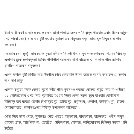
টানা ভারী বর্ষণ ও ভারত থেকে নেমে আসা পাহাড়ি ঢলের পানি বৃদ্ধি পাওয়ায় এবার ঈদের আনন্দ
নেই কারো মনে। রাত ভর বৃষ্টি হওয়ায় সুনামগঞ্জের মানুষজন বন্যা আতঙ্কে নির্ঘুম রাত পার
করছেন।
সোমবার (১৭ জুন) ভোর থেকে সুরমা নদীর পানি নদী উপচে সুনামগঞ্জ পৌরসভা শহরের বিভিন্ন
এলাকায় ঢুকে জলাবদ্ধতা তৈরির পাশাপাশি অনেকের বাসা বাড়িতে ও দোকানে পানি ঢোকায়
দুর্ভোগে পড়েছেন মানুষজন।
এদিন সকালে বৃষ্টি মাথায় নিয়ে ঈদগাহে গিয়ে কোরবানি ঈদের জামাত আদায় করেছেন এ জেলার
লাখ লাখ মানুষ।
এদিকে দুপুরের দিকে জেলার সুরমা নদীর পানি সুনামগঞ্জ শহরের ষোলঘর পয়েন্ট দিয়ে বিপৎসীমার
২০ সেন্টিমিটারের ওপর দিয়ে প্রবাহিত হওয়ায় নিম্নাঞ্চলের সড়ক ডুবে যাওয়ায় যোগাযোগ
বিচ্ছিন্ন হয়ে রয়েছে জেলার বিশ্বম্ভরপুর, তাহিরপুর, মধ্যনগর, ধর্মপাশা, জগন্নাথপুর, ছাতক
দোয়ারাবাজার, জামালগঞ্জসহ বিভিন্ন উপজেলার বাসিন্দারা।
খোঁজ নিয়ে জানা গেছে, সুনামগঞ্জ পৌর শহরের নতুনপাড়া, বাঁধনপাড়া, হাছননগর, শহীদ আবুল
হোসেন রোড, আরপিননগর, তেঘরিয়া, উকিলপাড়া, ষোলঘর, শান্তিবাগসহ বিভিন্ন সড়কে পানি
উঠেছে।