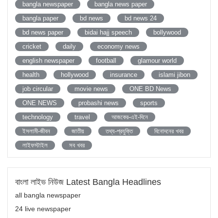
bangla newspaper
bangla news paper
bangla paper
bd news
bd news 24
bd news paper
bidai hajj speech
bollywood
cricket
daily
economy news
english newspaper
football
glamour world
health
hollywood
insurance
islami jibon
job circular
movie news
ONE BD News
ONE NEWS
probashi news
sports
technology
travel
আজকের-এই-দিনে
ইসলামী-জীবন
জাতীয়
তথ্য-প্রযুক্তি
বিনোদনের খবর
লাইফস্টাইল
সব খবর
বাংলা লাইভ নিউজ Latest Bangla Headlines
all bangla newspaper
24 live newspaper