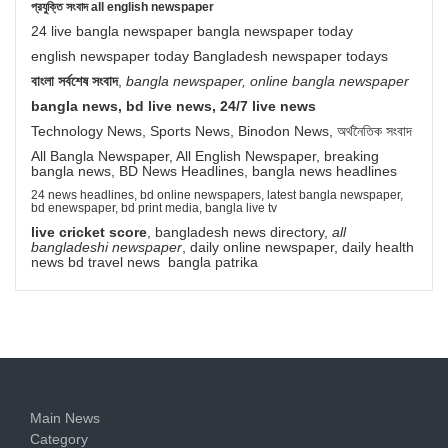
প্রযুক্তি সংবাদ all english newspaper
24 live bangla newspaper bangla newspaper today
english newspaper today Bangladesh newspaper todays
বাংলা সর্বশেষ সংবাদ
,
bangla newspaper, online bangla newspaper
bangla news, bd live news, 24/7 live news
Technology News, Sports News, Binodon News, অর্থনৈতিক সংবাদ
All Bangla Newspaper, All English Newspaper, breaking
bangla news, BD News Headlines, bangla news headlines
24 news headlines, bd online newspapers, latest bangla newspaper,
bd enewspaper, bd print media, bangla live tv
live cricket score
, bangladesh news directory,
all
bangladeshi newspaper
, daily online newspaper, daily health
news bd travel news bangla patrika
Main News
Category