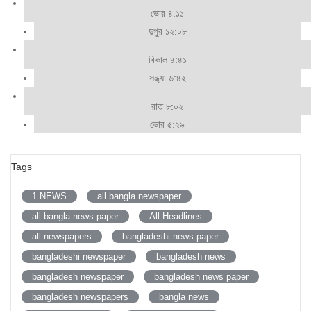
ভোর ৪:১১
দুপুর ১২:০৮
বিকাল ৪:৪১
সন্ধ্যা ৬:৪২
রাত ৮:০২
ভোর ৫:২৯
Tags
1 NEWS
all bangla newspaper
all bangla news paper
All Headlines
all newspapers
bangladeshi news paper
bangladeshi newspaper
bangladesh news
bangladesh newspaper
bangladesh news paper
bangladesh newspapers
bangla news