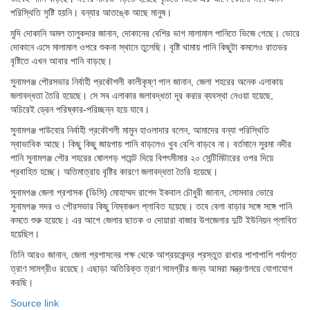
পরিস্থিতি সৃষ্টি হয়নি। বন্যার আতঙ্কে আছে মানুষ।
মুদি দোকানি অমল তালুকদার জানান, দোকানের বেশির ভাগ মালামাল পানিতে ভিজে গেছে। ভোরে
দোকানে এসে মালামাল ওপরে শুকনা স্থানে তুলেছি। বৃষ্টি থামায় পানি কিছুটা কমলেও রাতভর
বৃষ্টিতে এখন আবার পানি বাড়ছে।
সুনামগঞ্জ পৌরসভার নির্বাহী প্রকৌশলী কালীকৃষ্ণ পাল জানান, জেলা শহরের অনেক এলাকায়
জলাবদ্ধতা তৈরি হয়েছে। সে সব এলাকার জলাবদ্ধতা দূর করার ব্যবস্থা নেওয়া হয়েছে,
অচিরেই ড্রেন পরিষ্কার-পরিচ্ছন্ন হয়ে যাবে।
সুনামগঞ্জ পাউবোর নির্বাহী প্রকৌশলী মামুন হাওলাদার বলেন, আমাদের বন্যা পরিস্থিতি
স্বাভাবিক আছে। কিছু কিছু জায়গায় পানি বাড়লেও খুব বেশি বাড়বে না। বর্তমানে সুরমা নদীর
পানি সুনামগঞ্জ পৌর শহরের ষোলগড় পয়েন্ট দিয়ে বিপৎসীমার ২০ সেন্টিমিটারের ওপর দিয়ে
প্রবাহিত হচ্ছে। অতিমাত্রায় বৃষ্টির কারণে জলাবদ্ধতা তৈরি হয়েছে।
সুনামগঞ্জ জেলা প্রশাসক (ডিসি) মোহাম্মদ রাশেদ ইকবাল চৌধুরী জানান, সোমবার ভোরে
সুনামগঞ্জ সদর ও পৌরসভার কিছু নিম্নাঞ্চল প্লাবিত হয়েছে। তবে বেলা বাড়ার সঙ্গে সঙ্গে পানি
কমতে শুরু হয়েছে। এর আগে জেলার ছাতক ও দোয়ারা বাজার উপজেলার দুটি ইউনিয়ন প্লাবিত
হয়েছিল।
তিনি আরও জানান, জেলা প্রশাসনের পক্ষ থেকে আশ্রয়কেন্দ্র প্রস্তুত রাখার পাশাপাশি পর্যাপ্ত
ত্রাণ সামগ্রীও রয়েছে। এছাড়া অতিরিক্ত ত্রাণ সামগ্রীর জন্য আমরা মন্ত্রণালয়ে যোগাযোগ
করছি।
Source link