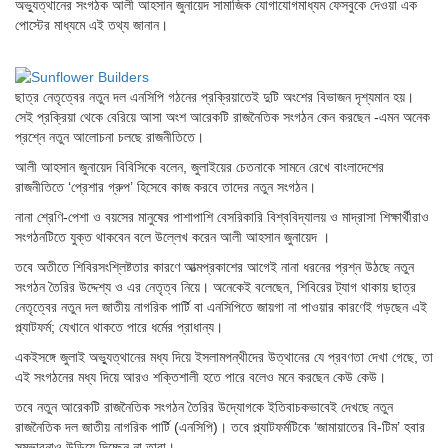
অভ্যুত্থানের সংগঠক আলী আহসান জুনায়েদ সামাজিক যোগাযোগমাধ্যম ফেসবুকে দেওয়া এক
পোস্টের মাধ্যমে এই তথ্য জানান।
ছাত্র নেতৃত্বের নতুন দল এনসিপি গঠনের প্রক্রিয়াতেই দুটি অংশের বিভাজন দৃশ্যমান হয়।
সেই প্রক্রিয়া থেকে বেরিয়ে আসা অংশ আরেকটি রাজনৈতিক সংগঠন কেন করছেন -এমন অনেক
প্রশ্নে নতুন আলোচনা চলছে রাজনীতিতে।
আলী আহসান জুনায়েদ বিবিসিকে বলেন, জুলাইয়ের চেতনাকে সামনে রেখে বাংলাদেশের
রাজনীতিতে ‘প্রেশার গ্রুপ’ হিসেবে কাজ করবে তাদের নতুন সংগঠন।
নানা শ্রেণি-পেশা ও বয়সের মানুষের পাশাপাশি বেসরিকারি বিশ্ববিদ্যালয় ও মাদ্রাসা শিক্ষার্থীরাও
সংগঠনটিতে যুক্ত থাকবেন বলে উল্লেখ করেন আলী আহসান জুনায়েদ ।
তবে অতীতে শিবিরসংশ্লিষ্টতার কারণে আত্মপ্রকাশের আগেই নানা ধরনের প্রশ্ন উঠছে নতুন
সংগঠন তৈরির উদ্দেশ্য ও এর নেতৃত্ব নিয়ে। অনেকেই বলেছেন, শিবিরের ট্যাগ থাকায় ছাত্র
নেতৃত্বের নতুন দল জাতীয় নাগরিক পার্টি বা এনসিপিতে জায়গা না পাওয়ার কারণেই গড়ছেন এই
প্ল্যাটফর্ম; যেখানে থাকতে পারে ধর্মের প্রাধান্য।
একইসঙ্গে জুলাই অভ্যুত্থানের মধ্য দিয়ে ইসলামপন্থীদের উত্থানের যে প্রবণতা দেখা গেছে, তা
এই সংগঠনের মধ্য দিয়ে আরও শক্তিশালী হতে পারে বলেও মনে করছেন কেউ কেউ।
তবে নতুন আরেকটি রাজনৈতিক সংগঠন তৈরির উদ্যোগকে ইতিবাচকভাবেই দেখছে নতুন
রাজনৈতিক দল জাতীয় নাগরিক পার্টি (এনসিপি)। তবে প্ল্যাটফর্মটিকে ‘জামায়াতের বি-টিম’ হবার
সম্ভাবনাও উড়িয়ে দিচ্ছেন না তারা।