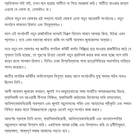
প্রতিফলন পাই নাই, তখন মনে হয়েছে পার্টিতে না গিয়ে অবজার্ভ করি। পার্টিতে যাওয়ার রাস্তা
এখনো যে খোলা না, তেমনটাও না।
এদিকে নতুন দল ঘোষণার দুই সপ্তাহ পরেই ঘোষণা এলো নতুন আরেকটি সংগঠনের। নতুন
সংগঠনে থাকবেন রিফাত এবং হিযবুল্লাহও।
ফলে এই সংগঠনটি নতুন রাজনৈতিক দলেরই বিকল্প হিসেবে সামনে আসছে কিনা, উঠছে এমন
প্রশ্নও। তবে এমন বক্তব্য মানতে রাজি নন আলী আহসান জুনায়েদসহ অন্যরা।
তবে নতুন দল ঘোষণার পর জাতীয় নাগরিক কমিটি কার্যত নিষ্ক্রিয় হয়ে যাওয়ায় রাজনীতির মাঠে যে
শূন্যতা তৈরি হয়েছে, তা পূরণের চিন্তা থেকেই নতুন প্ল্যাটফর্ম করার কথা ভাবা হচ্ছে বলে দাবি
করেন রাফে সালমান রিফাত। তিনিও ঢাকা বিশ্ববিদ্যালয় শাখা ছাত্রশিবিরের সভাপতির দায়িত্ব
পালন করেছেন।
জাতীয় নাগরিক কমিটির অর্গানোগ্রাম বিলুপ্ত করার আগে সংগঠনটির যুগ্ম সদস্য সচিব পদেও
ছিলেন তিনি।
আলী আহসান জুনায়েদ বলছেন, জুলাই গণ-অভ্যুত্থানের সময় সংঘটিত অপরাধগুলোর বিচার,
ফ্যাসিবাদী দল আওয়ামী লীগকে নিষিদ্ধ, ফ্যাসিবাদী কাঠামোর বিলোপের দাবি বাস্তবায়ন,
আধিপত্যবাদবিরোধী অবস্থান এবং জুলাই আন্দোলনের শহিদ এবং আহতদের স্বীকৃতি এবং সম্মান
নিশ্চিত করার মতো বিষয়গুলোকে কেন্দ্রে রেখেই নতুন সংগঠন কাজ করবে।
আদর্শের প্রসঙ্গে তিনি বলেন, ফ্যাসিবাদবিরোধী, আধিপত্যবাদবিরোধী এবং বাংলাদেশপন্থি
আন্দোলনে আমরা বিশ্বাস করি। একইসঙ্গে আমরা চাচ্ছি এবং বিশ্বাসও করি যে দুর্নীতিমুক্ত,
ন্যায়সঙ্গত, সাম্যপূর্ণ সমাজ আমাদের গড়তে হবে।