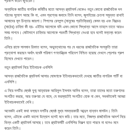
প্রকাশ করেন জুনায়েদ।
অন্যদিকে জাতীয় নাগরিক কমিটির মতো আসন্ন প্ল্যাটফর্ম থেকেও নতুন কোনো রাজনৈতিক দল
গঠনের সুযোগ আছে কি না, এমন প্রশ্নের জবাবে তিনি বলেন, জুলাইয়ের চেতনা সমুন্নত রাখাই
আমাদের মূল চিন্তার জায়গা। পিপলের রেসপন্স (মানুষের প্রতিক্রিয়া) কেমন হয় এবং ফিল্ডের
(মাঠের) চাহিদা কী হয়- এইটার আলোকে যদি এমন কোনো সিদ্ধান্ত আসে তাহলে তাতে আরও
সময় লাগবে। মোটাদাগে চাহিদার আলোকে পরবর্তী সিদ্ধান্ত নেওয়া হবে বলেই মন্তব্য করেন
তিনি।
এনিয়ে রাফে সালমান রিফাত বলেন, অভ্যুত্থানের পর যে ধরনের রাজনৈতিক সংস্কৃতি তারা
প্রত্যাশা করছেন অর্থাৎ যথেষ্ট পরিমাণ গণতান্ত্রিক পরিবেশ নিশ্চিত হয়েছে দেখলে প্রেশার গ্রুপ
হিসেবে দেখতে পারেন।
নতুন প্ল্যাটফর্ম নিয়ে ইতিবাচক এনসিপি
আসন্ন রাজনৈতিক প্ল্যাটফর্ম আসার ঘোষণাকে ইতিবাচকভাবেই দেখছে জাতীয় নাগরিক পার্টি বা
এনসিপি।
এ নিয়ে দলটির জ্যেষ্ঠ যুগ্ম আহ্বায়ক আরিফুল ইসলাম আদিব বলেন, তারা তাদের মতো তরুণদের
সংগঠিত করছে, আর তরুণরা যে নামে, যে ফরম্যাটেই সংগঠিত হোক না কেন, সবকটাকেই আমরা
ইতিবাচকভাবেই দেখি।
অনেকটা একই কথা বলছেন দলটির জ্যেষ্ঠ মুখ্য সমন্বয়কারী আব্দুল হান্নান মাসউদ। তিনি
বলেন, এটাকে একটা ভালো উদ্যোগ বলেই মনে করি। তার মতে, নিজস্ব রাজনৈতিক আদর্শ নিয়ে
ভিন্ন একটি প্ল্যাটফর্ম আসছে। তবে প্ল্যাটফর্মটি এনসিপির বিকল্প হতে পারবে না বলেও মনে
করেন তিনি।