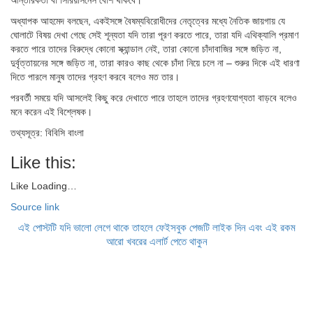
অধ্যাপক আহমেদ বলছেন, একইসঙ্গে বৈষম্যবিরোধীদের নেতৃত্বের মধ্যে নৈতিক জায়গায় যে
ঘোলাটে বিষয় দেখা গেছে সেই শূন্যতা যদি তারা পূরণ করতে পারে, তারা যদি এথিক্যালি প্রমাণ
করতে পারে তাদের বিরুদ্ধে কোনো স্ক্যান্ডাল নেই, তারা কোনো চাঁদাবাজির সঙ্গে জড়িত না,
দুর্বৃত্তায়নের সঙ্গে জড়িত না, তারা কারও কাছ থেকে চাঁদা নিয়ে চলে না – শুরুর দিকে এই ধারণা
দিতে পারলে মানুষ তাদের গ্রহণ করবে বলেও মত তার।
পরবর্তী সময়ে যদি আসলেই কিছু করে দেখাতে পারে তাহলে তাদের গ্রহণযোগ্যতা বাড়বে বলেও
মনে করেন এই বিশ্লেষক।
তথ্যসূত্র: বিবিসি বাংলা
Like this:
Like
Loading…
Source link
এই পোস্টটি যদি ভালো লেগে থাকে তাহলে ফেইসবুক পেজটি লাইক দিন এবং এই রকম
আরো খবরের এলার্ট পেতে থাকুন