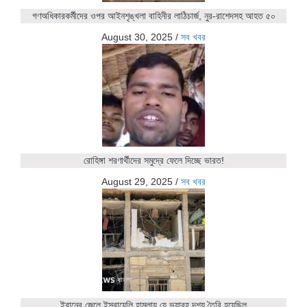
গণঅধিকারকর্মীদের ওপর আইনশৃঙ্খলা বাহিনীর লাঠিচার্জ, নুর-রাশেদসহ আহত ৫০
August 30, 2025
/
সব খবর
রোহিঙ্গা শরণার্থীদের সমুদ্রে ফেলে দিচ্ছে ভারত!
August 29, 2025
/
সব খবর
ইরানের জেলে ইসরায়েলি হামলায় যে ভয়াবহ দৃশ্য তৈরি হয়েছিল