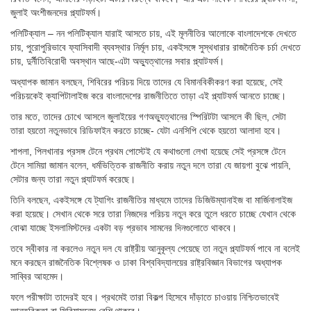
জুলাই অংশীজনদের প্ল্যাটফর্ম।
পলিটিক্যাল – নন পলিটিক্যাল যারাই আসতে চায়, এই মূলনীতির আলোকে বাংলাদেশকে দেখতে
চায়, পুরোপুরিভাবে ফ্যাসিবাদী ব্যবস্থার নির্মূল চায়, একইসঙ্গে সুস্থধারার রাজনৈতিক চর্চা দেখতে
চায়, দুর্নীতিবিরোধী অবস্থান আছে-এটা অভ্যুত্থানের সবার প্ল্যাটফর্ম।
অধ্যাপক জামান বলছেন, শিবিরের পরিচয় দিয়ে তাদের যে বিমানবিকীকরণ করা হয়েছে, সেই
পরিচয়কেই ক্যাপিটালাইজ করে বাংলাদেশের রাজনীতিতে তাড়া এই প্ল্যাটফর্ম আনতে চাচ্ছে।
তার মতে, তাদের চোখে আসলে জুলাইয়ের গণঅভ্যুত্থানের স্পিরিটটা আসলে কী ছিল, সেটা
তারা হয়তো নতুনভাবে রিডিফাইন করতে চাচ্ছে- যেটা এনসিপি থেকে হয়তো আলাদা হবে।
শাপলা, পিলখানার প্রসঙ্গ টেনে প্রথম পোস্টেই যে কথাগুলো লেখা হয়েছে সেই প্রসঙ্গে টেনে
টেনে সামিয়া জামান বলেন, ধর্মভিত্তিক রাজনীতি করায় নতুন দলে তারা যে জায়গা বুঝে পায়নি,
সেটার জন্য তারা নতুন প্ল্যাটফর্ম করেছে।
তিনি বলছেন, একইসঙ্গে যে ট্যাগিং রাজনীতির মাধ্যমে তাদের ডিজিউম্যানাইজ বা মার্জিনালাইজ
করা হয়েছে। সেখান থেকে সরে তারা নিজদের পরিচয় নতুন করে তুলে ধরতে চাচ্ছে যেখান থেকে
বোঝা যাচ্ছে ইসলামিস্টদের একটা বড় প্রভাব সামনের দিনগুলোতে থাকবে।
তবে স্বীকার না করলেও নতুন দল যে রাষ্ট্রীয় আনুকূল্য পেয়েছে তা নতুন প্ল্যাটফর্ম পাবে না বলেই
মনে করছেন রাজনৈতিক বিশ্লেষক ও ঢাকা বিশ্ববিদ্যালয়ের রাষ্ট্রবিজ্ঞান বিভাগের অধ্যাপক
সাব্বির আহমেদ।
ফলে পরীক্ষাটা তাদেরই হবে। প্রথমেই তারা বিকল্প হিসেবে দাঁড়াতে চাওয়ায় নিশ্চিতভাবেই
আন্তরিকতা বা সিরিয়াসনেস বেশি থাকবে।