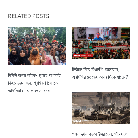
RELATED POSTS
নির্বাচন নিয়ে বিএনপি, জামায়াত,
বিবিসি বাংলা লাইভ- জুলাই অগাস্টে
এনসিপির মতভেদ কোন দিকে যাচ্ছে?
নিহত ৬৪০ জন, শ্রমিক বিক্ষোভে
আশুলিয়ায় ৭৯ কারখানা বন্ধ
গাজা দখল করবে ইসরায়েল, পাঁচ দফা