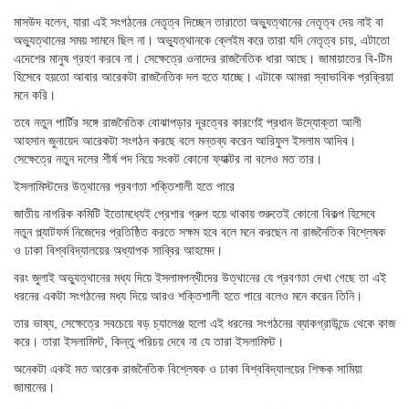
মাসউদ বলেন, যারা এই সংগঠনের নেতৃত্ব দিচ্ছেন তারাতো অভ্যুত্থানের নেতৃত্ব দেয় নাই বা
অভ্যুত্থানের সময় সামনে ছিল না। অভ্যুত্থানকে ক্লেইম করে তারা যদি নেতৃত্ব চায়, এটাতো
এদেশের মানুষ গ্রহণ করবে না। সেক্ষেত্রে ওনাদের রাজনৈতিক ধারা আছে। জামায়াতের বি-টিম
হিসেবে হয়তো আবার আরেকটা রাজনৈতিক দল হতে যাচ্ছে। এটাকে আমরা স্বাভাবিক প্রক্রিয়া
মনে করি।
তবে নতুন পার্টির সঙ্গে রাজনৈতিক বোঝাপড়ার দূরত্বের কারণেই প্রধান উদ্যোক্তা আলী
আহসান জুনায়েদ আরেকটা সংগঠন করছে বলে মন্তব্য করেন আরিফুল ইসলাম আদিব।
সেক্ষেত্রে নতুন দলের শীর্ষ পদ নিয়ে সংকট কোনো ফ্যাক্টর না বলেও মত তার।
ইসলামিস্টদের উত্থানের প্রবণতা শক্তিশালী হতে পারে
জাতীয় নাগরিক কমিটি ইতোমধ্যেই প্রেশার গ্রুপ হয়ে থাকায় শুরুতেই কোনো বিকল্প হিসেবে
নতুন প্ল্যাটফর্ম নিজেদের প্রতিষ্ঠিত করতে সক্ষম হবে বলে মনে করছেন না রাজনৈতিক বিশ্লেষক
ও ঢাকা বিশ্ববিদ্যালয়ের অধ্যাপক সাব্বির আহমেদ।
বরং জুলাই অভ্যুত্থানের মধ্য দিয়ে ইসলামপন্থীদের উত্থানের যে প্রবণতা দেখা গেছে তা এই
ধরনের একটা সংগঠনের মধ্য দিয়ে আরও শক্তিশালী হতে পারে বলেও মনে করেন তিনি।
তার ভাষ্য, সেক্ষেত্রে সবচেয়ে বড় চ্যালেঞ্জ হলো এই ধরনের সংগঠনের ব্যাকগ্রাউন্ডে থেকে কাজ
করে। তারা ইসলামিস্ট, কিন্তু পরিচয় দেবে না যে তারা ইসলামিস্ট।
অনেকটা একই মত আরেক রাজনৈতিক বিশ্লেষক ও ঢাকা বিশ্ববিদ্যালয়ের শিক্ষক সামিয়া
জামানের।