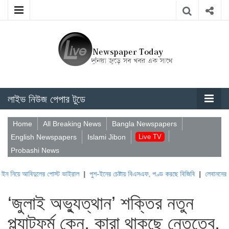
লাইভ নিউজ পেপার টুডে
Home
All Breaking News
Bangla Newspapers
English Newspapers
Islami Jibon
Live TV
Probashi News
িদুলের পোস্ট ভাইরাল
|
পুশ-ইনের চেষ্টায় বিএসএফ, পণ্ড করছে বিজিবি
|
লেবাননের ঐতিহাসিক ব
‘জুলাই অভ্যুত্থান’ শক্তির নতুন
প্ল্যাটফর্ম কেন, কারা থাকছে নেতৃত্বে,