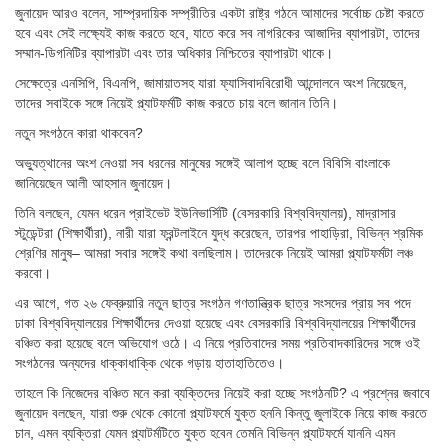
জুনায়েদ আরও বলেন, সাম্প্রদায়িক সম্প্রীতির একটা রাষ্ট্র গঠনে আমাদের সর্বোচ্চ চেষ্টা করতে
হবে এবং সেই লক্ষ্যেই কাজ করতে হবে, যাতে করে সব নাগরিকের আজাদির ব্যাপারটা, তাদের
সম্মান-ডিগনিটির ব্যাপারটা এবং তার অধিকার নিশ্চিতের ব্যাপারটা থাকে।
সেক্ষেত্রে এনসিপি, বিএনপি, জামায়াতসহ যারা ফ্যাসিবাদবিরোধী আন্দোলনে অংশ নিয়েছেন,
তাদের সবাইকে সঙ্গে নিয়েই প্ল্যাটফর্মটি কাজ করতে চায় বলে জানান তিনি।
নতুন সংগঠনে কারা থাকবেন?
অভ্যুত্থানের অংশ নেওয়া সব ধরনের মানুষের সঙ্গেই আলাপ হচ্ছে বলে বিবিসি বাংলাকে
জানিয়েছেন আলী আহসান জুনায়েদ।
তিনি বলছেন, যেমন ধরেন প্রাইভেট ইউনিভার্সিটি (বেসরকারি বিশ্ববিদ্যালয়), মাদ্রাসার
স্টুডেন্টরা (শিক্ষার্থীরা), নারী যারা ফ্রন্টলাইনে যুদ্ধ করেছেন, তারপর পাহাড়িরা, বিভিন্ন শ্রমিক
শ্রেণির মানুষ– আমরা সবার সঙ্গেই কথা বলছিলাম। তাদেরকে নিয়েই আমরা প্ল্যাটফর্মটা লঞ্চ
করবো।
এর আগে, গত ২৬ ফেব্রুয়ারি নতুন ছাত্র সংগঠন গণতান্ত্রিক ছাত্র সংসদের প্রায় সব পদে
ঢাকা বিশ্ববিদ্যালয়ের শিক্ষার্থীদের দেওয়া হয়েছে এবং বেসরকারি বিশ্ববিদ্যালয়ের শিক্ষার্থীদের
বঞ্চিত করা হয়েছে বলে অভিযোগ ওঠে। এ নিয়ে প্রতিবাদের সময় প্রতিবাদকারিদের সঙ্গে ওই
সংগঠনের অন্যদের ধাক্কাধাক্কি থেকে গড়ায় হাতাহাতিতেও।
তাহলে কি নিজেদের বঞ্চিত মনে করা ব্যক্তিদের নিয়েই করা হচ্ছে সংগঠনটি? এ প্রশ্নের জবাবে
জুনায়েদ বলছেন, যারা শুরু থেকে কোনো প্ল্যাটফর্মে যুক্ত হননি কিন্তু জুলাইকে নিয়ে কাজ করতে
চান, এমন ব্যক্তিরা যেমন প্ল্যাটর্মটিতে যুক্ত হবেন তেমনি বিভিন্ন প্ল্যাটফর্মে যাননি এমন