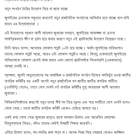
নতুন সংগঠন তৈরির উদ্যোগ নিয়ে যা জানা যাচ্ছে
জুলাইয়ের চেতনাকে সমুন্নত রাখতেই নতুন রাজনৈতিক সংগঠনের আবির্ভাব হতে যাচ্ছে বলে দাবি
করেন এর উদ্যোক্তারা ।
এই উদ্যোগের প্রধান আলী আহসান জুনায়েদ বলছেন, জুলাইয়ের আকাঙ্ক্ষা বা চেতনা
সামগ্রিকভাবে ক্ষীণ বা দুর্বল হয়ে যাবার কারণে নতুন এই প্ল্যাটফর্মের উদ্যোগ নিয়েছেন তারা।
তিনি আরও বলেন, অনেকের ফোকাস পয়েন্ট ১০টা হয়ে যাচ্ছে। অর্থাৎ জুলাইয়ের দাবিগুলোও
তাদের ফোকাস পয়েন্ট আছে, আরও ৯টা ফোকাস পয়েন্টও আছে। কিন্তু একেবারেই জুলাইয়ের
দাবিগুলোকে ফোকাস রেখেই কাজ করবে এমন কোনো প্ল্যাটফর্মকে সিংগুলারলি (এককভাবে)
আমরা দেখছি না।
প্রসঙ্গত, জুলাই অভ্যুত্থানের পর সামাজিক ও রাজনৈতিক সংগঠন হিসেবে আবির্ভূত হওয়া জাতীয়
নাগরিক কমিটির বড় একটি অংশই নতুন রাজনৈতিক দল জাতীয় জাতীয় নাগরিক পার্টিতে
(এনসিপি) গেলেও, তাতে যোগ দেননি ওই নাগরিক কমিটির যুগ্ম আহবায়ক আলী আহসান
জুনায়েদ।
শিবিরসংশ্লিষ্টতার কারণেই নতুন দলের শীর্ষ পদ নিয়ে দ্বন্দ্ব এবং পরে দলটিতে যোগ দেননি বলেও
শোনা গেছে। তাকে জাতীয় নাগরিক কমিটি থেকেও বেরিয়ে আসতে হয়।
একই কথা শোনা গেছে জুনায়েদ ছাড়াও রাফে সালমান রিফাত এবং আরেফিন মোহাম্মদ
হিযবুল্লাহকে নিয়েও, যদিও তাদের কেউই বিষয়টি শিকার করেননি।
এনিয়ে রিফাত বলেন, পদ-পদবির কথা সত্য না। অনেক বিষয় নিয়ে সোচ্চার থেকেও কাঙ্ক্ষিত