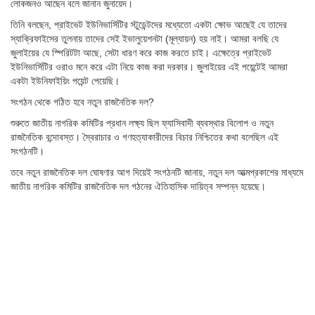
লোকজনও আছেন বলে জানান জুনায়েদ।
তিনি বলছেন, প্রাইভেট ইউনিভার্সিটির স্টুডেন্টদের মধ্যেতো একটা ক্ষোভ আছেই যে তাদের
স্যাক্রিফাইসের তুলনায় তাদের সেই ইভালুয়েশনটা (মূল্যায়ন) হয় নাই। আমরা বলছি যে
জুলাইয়ের যে স্পিরিটটা আছে, সেটা ধারণ করে কাজ করতে চাই। এক্ষেত্রে প্রাইভেট
ইউনিভার্সিটির ওরাও মনে করে এটা নিয়ে কাজ করা দরকার। জুলাইয়ের এই পয়েন্টেই আমরা
একটা ইউনিফাইয়িং পয়েন্ট পেয়েছি।
সংগঠন থেকে গঠিত হবে নতুন রাজনৈতিক দল?
শুরুতে জাতীয় নাগরিক কমিটির প্রধান লক্ষ্য ছিল ফ্যাসিবাদী ব্যবস্থার বিলোপ ও নতুন
রাজনৈতিক বন্দোবস্ত। স্বৈরাচার ও গণহত্যাকারীদের বিচার নিশ্চিতের কথা বলেছিল এই
সংগঠনটি।
তবে নতুন রাজনৈতিক দল ঘোষণার আগ দিয়েই সংগঠনটি জানায়, নতুন দল আত্মপ্রকাশের মাধ্যমে
জাতীয় নাগরিক কমিটির রাজনৈতিক দল গঠনের ঐতিহাসিক দায়িত্ব সম্পন্ন হয়েছে।