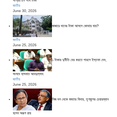
সাশ্রয় ৫০ লাখ টাকা
জাতীয়
June 30, 2026
মাজারে দানের টাকা আসলে কোথায় যায়?
জাতীয়
June 25, 2026
১ টাকার দুর্নীতি বের করতে পারলে ইস্তফা দেব,
সংসদে হাসনাত আবদুল্লাহ
জাতীয়
June 25, 2026
নিজ দল থেকে মমতার বিদায়, তৃণমূলের চেয়ারম্যান
হলেন অরূপ রায়