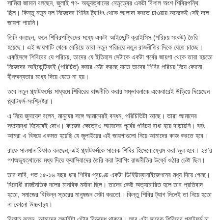
সামিয়া জামান বলছেন, জুলাই গণ- অভ্যুত্থানের নেতৃত্বের একটা বিশাল অংশ শিবিরপন্থি
ছিল। কিন্তু নতুন দল নিজেদের শিবির ট্যাগিং থেকে আলাদা করতে চাওয়ায় অনেকেই সেই দলে
জায়গা পায়নি।
তিনি বলছেন, ফলে শিবিরপন্থিদের মধ্যে একটা আইডেন্টি ক্রাইসিস (পরিচয় সংকট) তৈরি
হয়েছে। এই জায়গাটি থেকে বেরিয়ে তারা নতুন পরিচয়ে নতুন রাজনীতির দিকে যেতে চাচ্ছে।
একইসঙ্গে শিবিরের যে পরিচয়, তাদের যে ইতিহাস সেটাকে একটা গর্বের জায়গা থেকে তারা হয়তো
নিজেদের আইডেন্টিফাই (পরিচিত) করার চেষ্টা করছে যাতে তাদের শিবির পরিচয় নিয়ে কোনো
হীনম্মন্যতার মধ্যে দিয়ে যেতে না হয়।
তবে নতুন প্ল্যাটফর্মের মাধ্যমে শিবিরের রাজনীতি করার সম্ভাবনাকে একেবারেই উড়িয়ে দিয়েছেন
প্ল্যাটফর্ম-সংশ্লিষ্টরা।
এ নিয়ে জুনায়েদ বলেন, মানুষের সঙ্গে আমাদেরই বন্ধন, পরিচিতিটা আছে। তারা আমাদের
সহযোদ্ধা হিসেবেই দেখে। কাজের ক্ষেত্রেও আমাদের পূর্বের পরিচয় বাধা হয়ে দাড়ায়নি। বরং
আমরা এ বিষয়ে একমত হয়েছি যে জুলাইয়ের এই জায়গাগুলো নিয়ে আমাদের কাজ করতে হবে।
রাফে সালমান রিফাত বলছেন, এই প্ল্যাটফর্মকে সাবেক শিবির হিসেবে ফ্রেম করা ভুল হবে। ২৪’র
গণঅভ্যুত্থানের মধ্য দিয়ে ফ্যাসিবাদের তৈরি করা ট্যাগিং রাজনীতির উর্ধ্বে ওঠার চেষ্টা ছিল।
তার দাবি, গত ১৫-১৬ বছর ধরে শিবির প্রচণ্ড একটা ডিহিউম্যানাইজেশনের মধ্য দিয়ে গেছে।
বিরোধী রাজনৈতিক দলের মানবিক মর্যাদা ছিল। তাদের কেউ অত্যাচারিত হলে তার প্রতিবাদ
হতো, সমাজের বিভিন্ন স্তরের মানুষজন সেটা করতো। কিন্তু শিবির ট্যাগ দিলেই তা নিয়ে হতো
না কোনো উচ্চবাচ্য।
রিফাত বলেন, আমাদের লড়াইটা এটার বিরুদ্ধে থাকবে। আর এটা সাবেক শিবিরের প্ল্যাটফর্ম না,