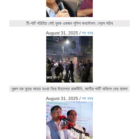
টি-শার্ট পরিহিত সেই যুবক একজন পুলিশ কনস্টেবল: প্রেস সচিব
August 31, 2025
/
সব খবর
নুরুল হক নুরের আহত হওয়া নিয়ে উত্তপ্ত রাজনীতি, জাতীয় পার্টি অফিসে ফের হামলা
August 31, 2025
/
সব খবর