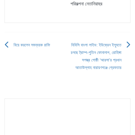
পরিকল্পনা নেতানিয়াহুর
বিয়ে করলেন সমন্বয়ক রাফি
বিবিসি বাংলা লাইভ: ইউক্রেন ইস্যুতে
Post
চলছে ট্রাম্প-পুতিন ফোনালাপ, রোহিঙ্গা
navigation
সশস্ত্র গোষ্ঠী ‘আরসা’র প্রধান
আতাউল্লাহ নারায়ণগঞ্জে গ্রেফতার