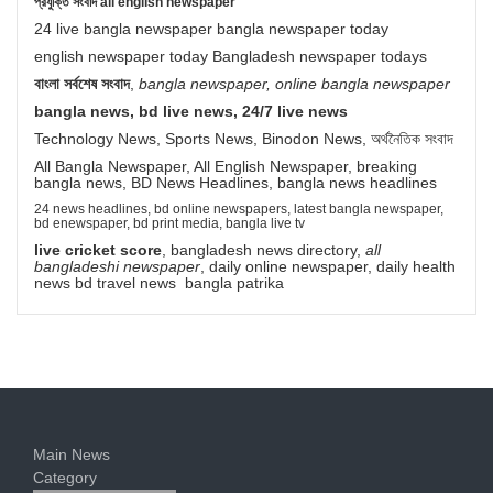
প্রযুক্তি সংবাদ all english newspaper
24 live bangla newspaper bangla newspaper today
english newspaper today Bangladesh newspaper todays
বাংলা সর্বশেষ সংবাদ
,
bangla newspaper, online bangla newspaper
bangla news, bd live news, 24/7 live news
Technology News, Sports News, Binodon News, অর্থনৈতিক সংবাদ
All Bangla Newspaper, All English Newspaper, breaking
bangla news, BD News Headlines, bangla news headlines
24 news headlines, bd online newspapers, latest bangla newspaper,
bd enewspaper, bd print media, bangla live tv
live cricket score
, bangladesh news directory,
all
bangladeshi newspaper
, daily online newspaper, daily health
news bd travel news bangla patrika
Main News
Category