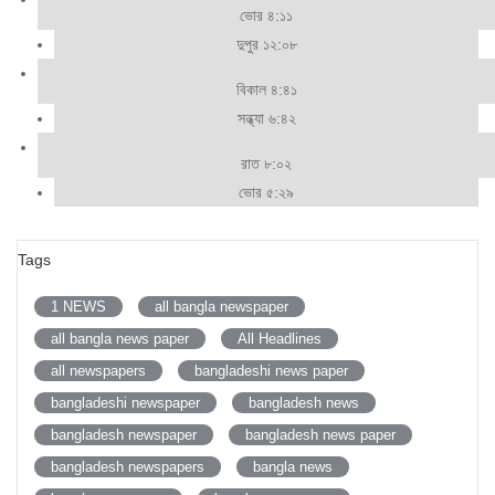
ভোর ৪:১১
দুপুর ১২:০৮
বিকাল ৪:৪১
সন্ধ্যা ৬:৪২
রাত ৮:০২
ভোর ৫:২৯
Tags
1 NEWS
all bangla newspaper
all bangla news paper
All Headlines
all newspapers
bangladeshi news paper
bangladeshi newspaper
bangladesh news
bangladesh newspaper
bangladesh news paper
bangladesh newspapers
bangla news