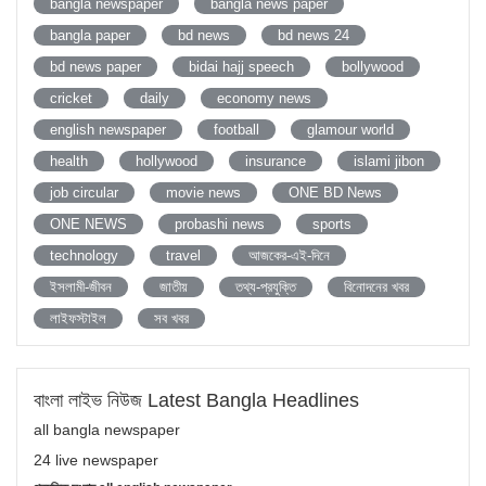
bangla newspaper
bangla news paper
bangla paper
bd news
bd news 24
bd news paper
bidai hajj speech
bollywood
cricket
daily
economy news
english newspaper
football
glamour world
health
hollywood
insurance
islami jibon
job circular
movie news
ONE BD News
ONE NEWS
probashi news
sports
technology
travel
আজকের-এই-দিনে
ইসলামী-জীবন
জাতীয়
তথ্য-প্রযুক্তি
বিনোদনের খবর
লাইফস্টাইল
সব খবর
বাংলা লাইভ নিউজ Latest Bangla Headlines
all bangla newspaper
24 live newspaper