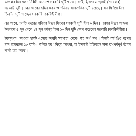
আশুরার দিন দেশে নির্বাহী আদেশে সরকারি ছুটি থাকে। সেই হিসেবে ৬ জুলাই (রোববার)
সরকারি ছুটি। তার আগের দুদিন শুক্র ও শনিবার সাপ্তাহিক ছুটি রয়েছে। সব মিলিয়ে টানা
তিনদিন ছুটি পাচ্ছেন সরকারি চাকরিজীবীরা।
এর আগে, চলতি বছরের পবিত্র ঈদুল ফিতরে সরকারি ছুটি ছিল ৯ দিন। এরপর ঈদুল আজহা
উপলক্ষে ৫ জুন থেকে ১৪ জুন পর্যন্ত টানা ১০ দিন ছুটি ভোগ করেছেন সরকারি চাকরিজীবীরা।
উল্লেখ্য, ‘আশুরা’ শব্দটি এসেছে আরবি ‘আশারা’ থেকে, যার অর্থ ‘দশ’। হিজরি বর্ষপঞ্জির প্রথম
মাস মহররমের ১০ তারিখ পালিত হয় পবিত্র আশুরা, যা ইসলামী ইতিহাসে নানা তাৎপর্যপূর্ণ ঘটনার
সাক্ষী হয়ে আছে।