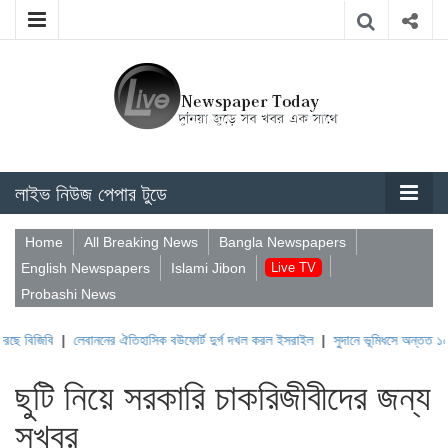
লাইভ নিউজ পেপার টুডে
Home
All Breaking News
Bangla Newspapers
English Newspapers
Islami Jibon
Live TV
Probashi News
|
লেবাননের ঐতিহাসিক বউফোর্ট দুর্গ দখল করল ইসরাইল
|
সুদানে ভূমিধসে অন্তত ১০০০ মানুষ নিহ
ছুটি নিয়ে সরকারি চাকরিজীবীদের জন্য
সুখবর