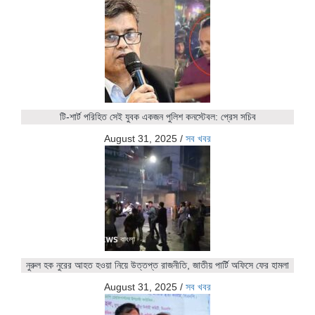
টি-শার্ট পরিহিত সেই যুবক একজন পুলিশ কনস্টেবল: প্রেস সচিব
August 31, 2025
/
সব খবর
নুরুল হক নুরের আহত হওয়া নিয়ে উত্তপ্ত রাজনীতি, জাতীয় পার্টি অফিসে ফের হামলা
August 31, 2025
/
সব খবর