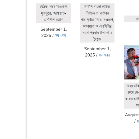
বৈঠক শেষে বিএনপি
বিবিসি বাংলা লাইভ:
ফুরফুরে, জামায়াত-
নির্বাচন ও বর্তমান
আহ
এনসিপি হতাশ
পরিস্থিতি নিয়ে বিএনপি,
জামায়াত ও এনসিপির
September 1,
সাথে প্রধান উপদেষ্টার
2025
/
সব খবর
বৈঠক
September 1,
2025
/
সব খবর
ফেব্রুয়ার
রুখে দে
কারও নেই:
আ
August
/
স