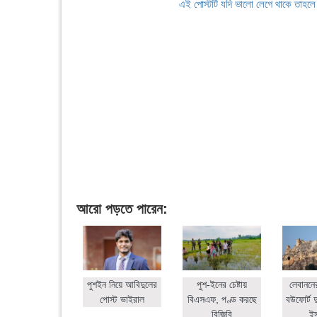
এই পোস্টটি যদি ভালো লেগে থাকে তাহল
আরো পড়তে পারেন:
পুশইন নিয়ে আবিদুলের
পুশ-ইনের চেষ্টায়
লেবাননে
পোস্ট ভাইরাল
বিএসএফ, পণ্ড করছে
বউফোর্ট দ
বিজিবি
ই