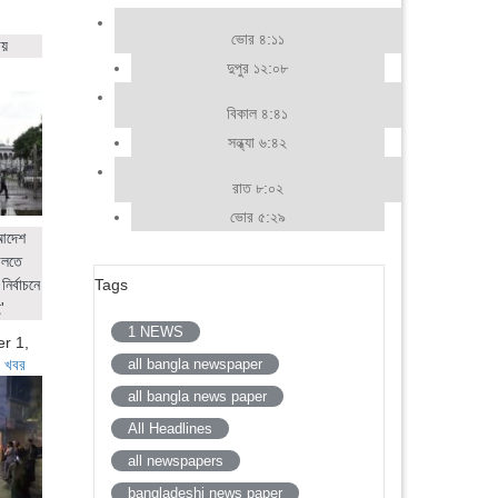
ভোর ৪:১১
ায়
দুপুর ১২:০৮
বিকাল ৪:৪১
সন্ধ্যা ৬:৪২
রাত ৮:০২
ভোর ৫:২৯
 আদেশ
ালতে
নির্বাচনে
Tags
'
1 NEWS
r 1,
 খবর
all bangla newspaper
all bangla news paper
All Headlines
all newspapers
bangladeshi news paper