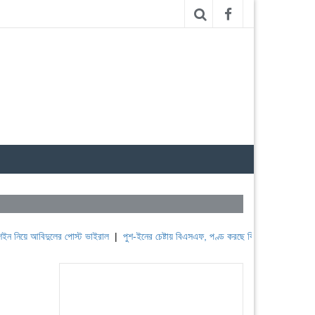
বিদুলের পোস্ট ভাইরাল
|
পুশ-ইনের চেষ্টায় বিএসএফ, পণ্ড করছে বিজিবি
|
লেবাননের ঐতিহাসিক ব