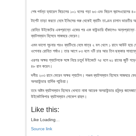
শেষ পর্যন্ত ড্যারেল মিচেলের ১০১ বলের গড়া ৬৩ এবং মিচেল ব্রাসওয়েলের ৪
টার্গেট তাড়া করতে নেমে ইনিংসের শুরু থেকেই ব্যাটিং তাণ্ডব চালান ভারতীয় 
রোহিত উইকেটের একপ্রান্তে একের পর এক বাউন্ডারি হাঁকালেও অন্যপ্রান্তে 
ব্যাটসম্যান হিসেবে সাজঘরে ফেরেন।
এমন ভালো সূচনার পরও ব্যাটিংয়ে নেমে মাত্র ২ বল খেলে ১ রানে আউট হয়ে ফে
ওপেনার রোহিত শর্মাও। তার আগে ৮৩ বলে ৭টি চার আর তিন ছক্কার সাহায্যে 
এরপর অক্ষর প্যাটেলকে সঙ্গে নিয়ে চতুর্থ উইকেটে ৭৫ বলে ৬১ রানের জুটি গ
৪৮ রান করেন।
দলীয় ২০৩ রানে ফেরেন অক্ষর প্যাটেল। পঞ্চম ব্যাটসম্যান হিসেবে সাজঘরে 
অলরাউন্ডার হার্দিক পান্ডিয়া।
তবে অষ্টম ব্যাটসম্যান হিসেবে খেলতে নামা আরেক অলরাউন্ডার রবিন্দ্র জাদেজ
উইকেটকিপার ব্যাটসম্যান লোকেশ রাহুল।
Like this:
Like
Loading…
Source link