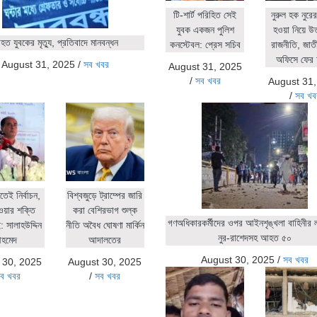
টি-শার্ট পরিহিত সেই
নুরুল হক নুর
যুবক একজন পুলিশ
হওয়া নিয়ে উ
ত যুবকের মৃত্যু, প্রতিবাদে মানবন্ধন
কনস্টেবল: প্রেস সচিব
রাজনীতি, জাতীয়
অফিসে ফের 
August 31, 2025
/
সব খবর
August 31, 2025
/
সব খবর
August 31
/
সব খব
িতেই নির্বাচন,
বিশ্বজুড়ে ট্রাম্পের জারি
ওয়ার শক্তি
করা বেশিরভাগ শুল্ক
গণঅধিকারকর্মীদের ওপর আইনশৃঙ্খলা বাহিনীর লা
 সালাহউদ্দিন
নীতি অবৈধ ঘোষণা মার্কিন
নুর-রাশেদসহ আহত ৫০
হমেদ
আদালতের
August 30, 2025
/
সব খবর
 30, 2025
August 30, 2025
ব খবর
/
সব খবর