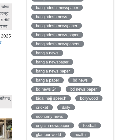
ের আহত
bangladeshi newspaper
ত্তপ্ত
bangladesh news
 পার্টি
bangladesh newspaper
হামলা
bangladesh news paper
, 2025
র
bangladesh newspapers
bangla news
bangla newspaper
bangla news paper
bangla paper
bd news
bd news 24
bd news paper
bidai hajj speech
bollywood
ঠিচার্জ,
cricket
daily
economy news
english newspaper
football
glamour world
health