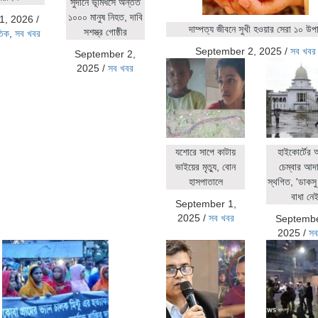
সুদানে ভূমিধসে অন্তত
১০০০ মানুষ নিহত, দাবি
1, 2026
/
দাম্পত্য জীবনে সুখী হওয়ার সেরা ১০ উপ
সশস্ত্র গোষ্ঠীর
তিক
,
সব খবর
September 2, 2025
/
সব খবর
September 2,
2025
/
সব খবর
যশোরে সাপে কাটায়
হাইকোর্টের
ভাইয়ের মৃত্যু, বোন
চেম্বার আদ
হাসপাতালে
স্থগিত, 'ডাকসু 
বাধা নেই
September 1,
2025
/
সব খবর
Septembe
2025
/
সব