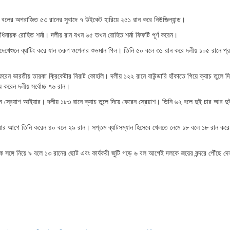
০ বলের অপরাজিত ৫৩ রানের সুবাদে ৭ উইকেট হারিয়ে ২৫১ রান করে নিউজিল্যান্ড।
অধিনায়ক রোহিত শর্মা। দলীয় রান যখন ৬৫ তখন রোহিত শর্মা ফিফটি পূর্ণ করেন।
দেখেশুনে ব্যাটিং করে যান তরুণ ওপেনার শুভমান গিল। তিনি ৫০ বলে ৩১ রান করে দলীয় ১০৫ রানে প্
রেন ভারতীয় তারকা ক্রিকেটার বিরাট কোহলি। দলীয় ১২২ রানে বাউন্ডারি হাঁকাতে গিয়ে ক্যাচ তুলে দ
করেন দলীয় সর্বোচ্চ ৭৬ রান।
ড়েন স্রেয়াশ আইয়ার। দলীয় ১৮৩ রানে ক্যাচ তুলে দিয়ে ফেরেন স্রেয়াশ। তিনি ৬২ বলে দুই চার আর দু
ফেরার আগে তিনি করেন ৪০ বলে ২৯ রান। সপ্তম ব্যাটসম্যান হিসেবে খেলতে নেমে ১৮ বলে ১৮ রান কর
াকে সঙ্গে নিয়ে ৯ বলে ১৩ রানের ছোট এবং কার্যকরী জুটি গড়ে ৬ বল আগেই দলকে জয়ের বন্দরে পৌঁছে দে