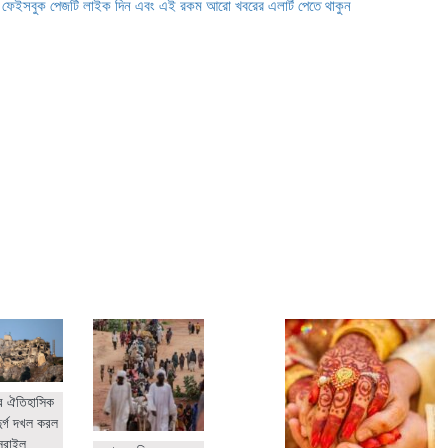
ে ফেইসবুক পেজটি লাইক দিন এবং এই রকম আরো খবরের এলার্ট পেতে থাকুন
র ঐতিহাসিক
ুর্গ দখল করল
সরাইল