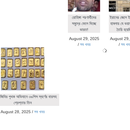
রোহিঙ্গা শরণার্থীদের
ইরানের জেলে ই
সমুদ্রে ফেলে দিচ্ছে
হামলায় যে ভয়াব
ভারত!
তৈরি হয়ে
August 29, 2025
August 29
/
সব খবর
/
সব খব
জিবির পৃথক অভিযানে ৩৬পিস স্বর্ণের বারসহ
গ্রেপ্তার তিন
August 28, 2025
/
সব খবর