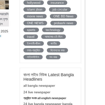
hollywood
insurance
islami jibon
job circular
সরায়েলি
movie news
ONE BD News
হ দৃশ্য
ONE NEWS
probashi news
ছিল
sports
technology
, 2025
র
travel
আজকের-এই-দিনে
ইসলামী-জীবন
জাতীয়
তথ্য-প্রযুক্তি
বিনোদনের খবর
লাইফস্টাইল
সব খবর
বাংলা লাইভ নিউজ Latest Bangla
Headlines
all bangla newspaper
24 live newspaper
প্রযুক্তি সংবাদ all english newspaper
24 live bangla newspaper bangla